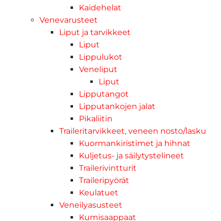
Kaidehelat
Venevarusteet
Liput ja tarvikkeet
Liput
Lippulukot
Veneliput
Liput
Lipputangot
Lipputankojen jalat
Pikaliitin
Traileritarvikkeet, veneen nosto/lasku
Kuormankiristimet ja hihnat
Kuljetus- ja säilytystelineet
Trailerivintturit
Traileripyörät
Keulatuet
Veneilyasusteet
Kumisaappaat