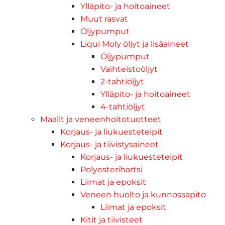
Ylläpito- ja hoitoaineet
Muut rasvat
Öljypumput
Liqui Moly öljyt ja lisäaineet
Öljypumput
Vaihteistoöljyt
2-tahtiöljyt
Ylläpito- ja hoitoaineet
4-tahtiöljyt
Maalit ja veneenhoitotuotteet
Korjaus- ja liukuesteteipit
Korjaus- ja tiivistysaineet
Korjaus- ja liukuesteteipit
Polyesterihartsi
Liimat ja epoksit
Veneen huolto ja kunnossapito
Liimat ja epoksit
Kitit ja tiivisteet