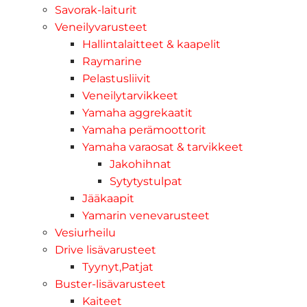
Savorak-laiturit
Veneilyvarusteet
Hallintalaitteet & kaapelit
Raymarine
Pelastusliivit
Veneilytarvikkeet
Yamaha aggrekaatit
Yamaha perämoottorit
Yamaha varaosat & tarvikkeet
Jakohihnat
Sytytystulpat
Jääkaapit
Yamarin venevarusteet
Vesiurheilu
Drive lisävarusteet
Tyynyt,Patjat
Buster-lisävarusteet
Kaiteet