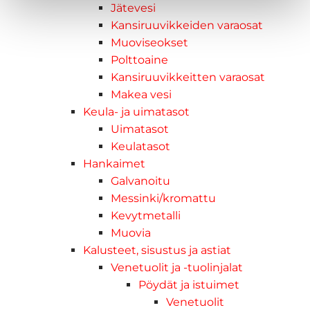
Jätevesi
Kansiruuvikkeiden varaosat
Muoviseokset
Polttoaine
Kansiruuvikkeitten varaosat
Makea vesi
Keula- ja uimatasot
Uimatasot
Keulatasot
Hankaimet
Galvanoitu
Messinki/kromattu
Kevytmetalli
Muovia
Kalusteet, sisustus ja astiat
Venetuolit ja -tuolinjalat
Pöydät ja istuimet
Venetuolit