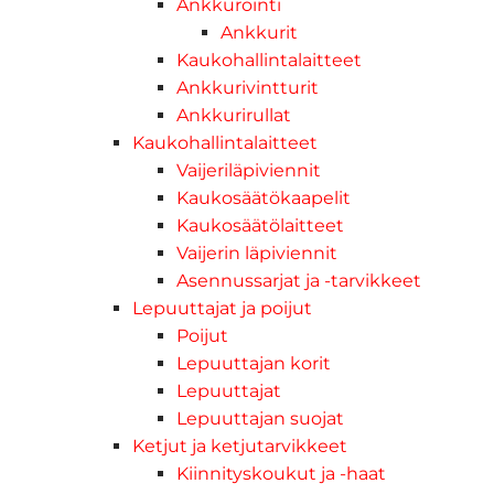
Ankkurointi
Ankkurit
Kaukohallintalaitteet
Ankkurivintturit
Ankkurirullat
Kaukohallintalaitteet
Vaijeriläpiviennit
Kaukosäätökaapelit
Kaukosäätölaitteet
Vaijerin läpiviennit
Asennussarjat ja -tarvikkeet
Lepuuttajat ja poijut
Poijut
Lepuuttajan korit
Lepuuttajat
Lepuuttajan suojat
Ketjut ja ketjutarvikkeet
Kiinnityskoukut ja -haat