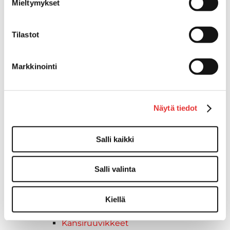
Mieltymykset
Kuljetusrampit
Askelmat
Kuljetusramppien tarvikkeet
Tilastot
Kädensija, metallia
Taavetit
Markkinointi
Venetuolit ja -tuolinjalat
Liukukoneistot
Tuolinjalat
Tuolit
Näytä tiedot
Venetuolit
Veneen kiinnitys
Salli kaikki
Pollarit
Knaapit
Salli valinta
Trailerikoukut
Venerenkaat ja silmukkapultit/-
ruuvit
Kiellä
Vetourat
Kansiruuvikkeet