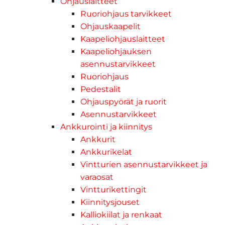
Ohjauslaitteet
Ruoriohjaus tarvikkeet
Ohjauskaapelit
Kaapeliohjauslaitteet
Kaapeliohjauksen
asennustarvikkeet
Ruoriohjaus
Pedestalit
Ohjauspyörät ja ruorit
Asennustarvikkeet
Ankkurointi ja kiinnitys
Ankkurit
Ankkurikelat
Vintturien asennustarvikkeet ja
varaosat
Vintturikettingit
Kiinnitysjouset
Kalliokiilat ja renkaat