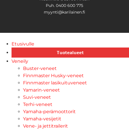
Puh. 0400 600 775
myynti@karilainen.fi
Etusivulle
Tuotealueet
Veneily
Buster-veneet
Finnmaster Husky-veneet
Finnmaster lasikuituveneet
Yamarin-veneet
Suvi-veneet
Terhi-veneet
Yamaha-perämoottorit
Yamaha-vesijetit
Vene- ja jettitrailerit