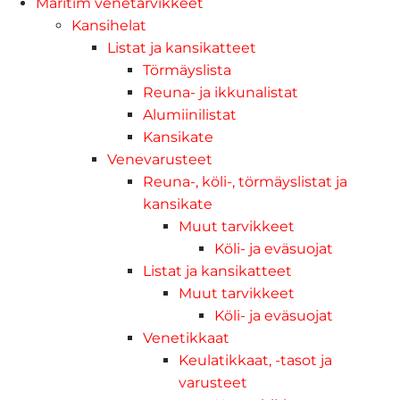
Maritim venetarvikkeet
Kansihelat
Listat ja kansikatteet
Törmäyslista
Reuna- ja ikkunalistat
Alumiinilistat
Kansikate
Venevarusteet
Reuna-, köli-, törmäyslistat ja
kansikate
Muut tarvikkeet
Köli- ja eväsuojat
Listat ja kansikatteet
Muut tarvikkeet
Köli- ja eväsuojat
Venetikkaat
Keulatikkaat, -tasot ja
varusteet