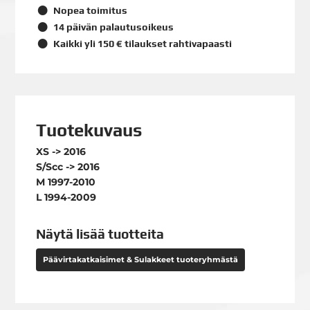
Nopea toimitus
14 päivän palautusoikeus
Kaikki yli 150 € tilaukset rahtivapaasti
Tuotekuvaus
XS -> 2016
S/Scc -> 2016
M 1997-2010
L 1994-2009
Näytä lisää tuotteita
Päävirtakatkaisimet & Sulakkeet tuoteryhmästä