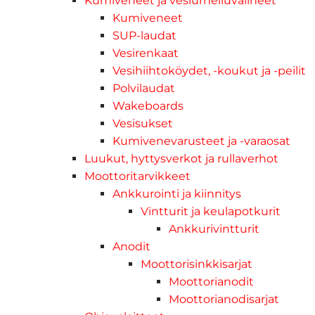
Kumiveneet ja vesiurheiluvälineet
Kumiveneet
SUP-laudat
Vesirenkaat
Vesihiihtoköydet, -koukut ja -peilit
Polvilaudat
Wakeboards
Vesisukset
Kumivenevarusteet ja -varaosat
Luukut, hyttysverkot ja rullaverhot
Moottoritarvikkeet
Ankkurointi ja kiinnitys
Vintturit ja keulapotkurit
Ankkurivintturit
Anodit
Moottorisinkkisarjat
Moottorianodit
Moottorianodisarjat