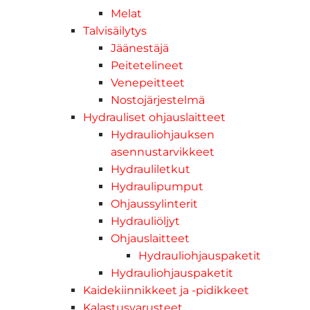
Melat
Talvisäilytys
Jäänestäjä
Peitetelineet
Venepeitteet
Nostojärjestelmä
Hydrauliset ohjauslaitteet
Hydrauliohjauksen
asennustarvikkeet
Hydrauliletkut
Hydraulipumput
Ohjaussylinterit
Hydrauliöljyt
Ohjauslaitteet
Hydrauliohjauspaketit
Hydrauliohjauspaketit
Kaidekiinnikkeet ja -pidikkeet
Kalastusvarusteet