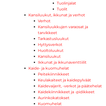
Tuolinjalat
Tuolit
Kansiluukut, ikkunat ja verhot
Verhot
Kansiluukkujen varaosat ja
tarvikkeet
Tarkastusluukut
Hyttysverkot
Huoltoluukut
Kansiluukut
Ikkunat ja ikkunaventtiilit
Kaide- ja kuomuhelat
Peitekiinnikkeet
Keulakaiteet ja kaidepylväät
Kaidevaijerit, -verkot ja päätehelat
Kaidekiinnikkeet ja -pidikkeet
Aurinkokatokset
Kuomuhelat