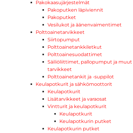
Pakokaasujärjestelmät
Pakoputken läpiviennit
Pakoputket
Vesilukot ja äänenvaimentimet
Polttoainetarvikkeet
Siirtopumput
Polttoainetankkiletkut
Polttoainesuodattimet
Säiliöliittimet, pallopumput ja muut
tarvikkeet
Polttoainetankit ja -suppilot
Keulapotkurit ja sähkömoottorit
Keulapotkurit
Lisätarvikkeet ja varaosat
Vintturit ja keulapotkurit
Keulapotkurit
Keulapotkurin putket
Keulapotkurin putket