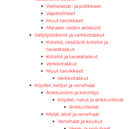
Vieherasiat- ja pidikkeet
Vapatelineet
Muut tarvikkeet
Matalan veden ankkurit
Säilytyslokerot ja verkkotaskut
Kotelot, vesitiiviit kotelot ja
tavarataskut
Kotelot ja tavarataskut
Verkkotaskut
Muut tarvikkeet
Verkkotaskut
Köydet, ketjut ja venehaat
Ankkurointi ja kiinnitys
Köydet, narut ja ankkuriliinat
Ankkurikelat
Melat, airot ja venehaat
Venehaat ja koukut
Vene- ja poijuhaat