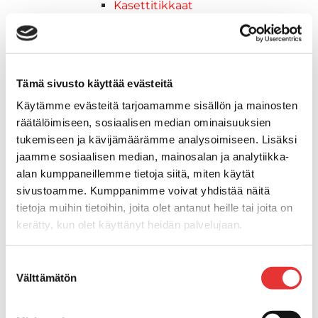
Kasettitikkaat
Keulatikkaat
Köysitikkaat
Kiinnikkeet ja tukijalat
Kävelysillat
Tämä sivusto käyttää evästeitä
Muut kiinnityshelat
Käytämme evästeitä tarjoamamme sisällön ja mainosten
Koukkupidike
räätälöimiseen, sosiaalisen median ominaisuuksien
Pidike "clips", muovia
tukemiseen ja kävijämäärämme analysoimiseen. Lisäksi
Lepuuttajan kiinnike
jaamme sosiaalisen median, mainosalan ja analytiikka-
Tuulilasin kiinnike
alan kumppaneillemme tietoja siitä, miten käytät
Reuna-, köli-, törmäyslistat ja kansikate
sivustoamme. Kumppanimme voivat yhdistää näitä
Törmäyslista
tietoja muihin tietoihin, joita olet antanut heille tai joita on
Kansikate
kerätty, kun olet käyttänyt heidän palvelujaan.
Reuna- ja ikkunalistat
Alumiinilistat
Lisätietoja:
karilainen.fi/tietosuoja
Suostumuksen
Kävelysillat ja Taavetit
Välttämätön
valinta
Kiinnitysvarret
SUP-laudan telineet