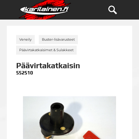
»
»
Veneily
Buster-lisävarusteet
»
Päävirtakatkaisimet & Sulakkeet
Päävirtakatkaisin
552510