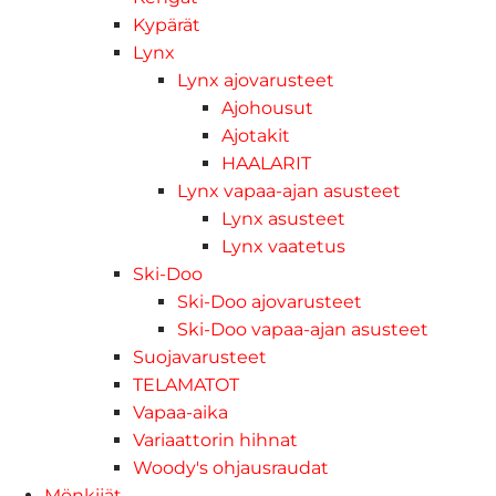
Kypärät
Lynx
Lynx ajovarusteet
Ajohousut
Ajotakit
HAALARIT
Lynx vapaa-ajan asusteet
Lynx asusteet
Lynx vaatetus
Ski-Doo
Ski-Doo ajovarusteet
Ski-Doo vapaa-ajan asusteet
Suojavarusteet
TELAMATOT
Vapaa-aika
Variaattorin hihnat
Woody's ohjausraudat
Mönkijät