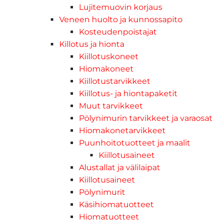
Lujitemuovin korjaus
Veneen huolto ja kunnossapito
Kosteudenpoistajat
Killotus ja hionta
Kiillotuskoneet
Hiomakoneet
Kiillotustarvikkeet
Kiillotus- ja hiontapaketit
Muut tarvikkeet
Pölynimurin tarvikkeet ja varaosat
Hiomakonetarvikkeet
Puunhoitotuotteet ja maalit
Kiillotusaineet
Alustallat ja välilaipat
Kiillotusaineet
Pölynimurit
Käsihiomatuotteet
Hiomatuotteet