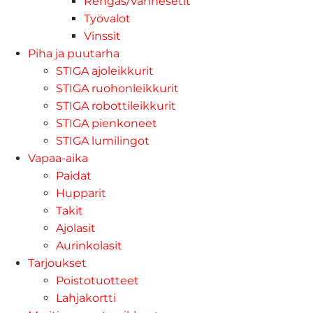
Rengas/Vannesetit
Työvalot
Vinssit
Piha ja puutarha
STIGA ajoleikkurit
STIGA ruohonleikkurit
STIGA robottileikkurit
STIGA pienkoneet
STIGA lumilingot
Vapaa-aika
Paidat
Hupparit
Takit
Ajolasit
Aurinkolasit
Tarjoukset
Poistotuotteet
Lahjakortti