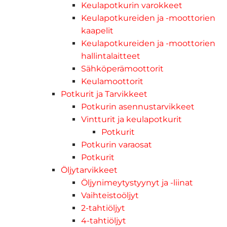
Keulapotkurin varokkeet
Keulapotkureiden ja -moottorien
kaapelit
Keulapotkureiden ja -moottorien
hallintalaitteet
Sähköperämoottorit
Keulamoottorit
Potkurit ja Tarvikkeet
Potkurin asennustarvikkeet
Vintturit ja keulapotkurit
Potkurit
Potkurin varaosat
Potkurit
Öljytarvikkeet
Öljynimeytystyynyt ja -liinat
Vaihteistoöljyt
2-tahtiöljyt
4-tahtiöljyt