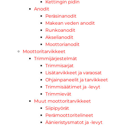
Kettingin pidin
Anodit
Peräsinanodit
Makean veden anodit
Runkoanodit
Akselianodit
Moottorianodit
Moottoritarvikkeet
Trimmijärjestelmät
Trimmisarjat
Lisätarvikkeet ja varaosat
Ohjainpaneelit ja tarvikkeet
Trimmisäätimet ja -levyt
Trimmievät
Muut moottoritarvikkeet
Siipipyörät
Perämoottoritelineet
Äänieristysmatot ja -levyt