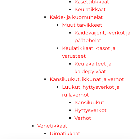
Kasettitikkaat
Keulatikkaat
Kaide- ja kuomuhelat
Muut tarvikkeet
Kaidevaijerit, -verkot ja
päätehelat
Keulatikkaat, -tasot ja
varusteet
Keulakaiteet ja
kaidepylväät
Kansiluukut, ikkunat ja verhot
Luukut, hyttysverkot ja
rullaverhot
Kansiluukut
Hyttysverkot
Verhot
Venetikkaat
Uimatikkaat