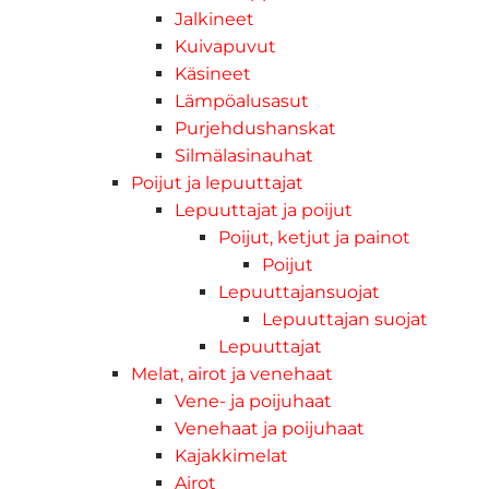
Jalkineet
Kuivapuvut
Käsineet
Lämpöalusasut
Purjehdushanskat
Silmälasinauhat
Poijut ja lepuuttajat
Lepuuttajat ja poijut
Poijut, ketjut ja painot
Poijut
Lepuuttajansuojat
Lepuuttajan suojat
Lepuuttajat
Melat, airot ja venehaat
Vene- ja poijuhaat
Venehaat ja poijuhaat
Kajakkimelat
Airot