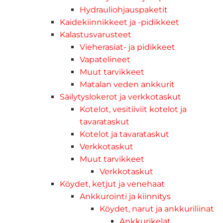
Hydrauliohjauspaketit
Kaidekiinnikkeet ja -pidikkeet
Kalastusvarusteet
Vieherasiat- ja pidikkeet
Vapatelineet
Muut tarvikkeet
Matalan veden ankkurit
Säilytyslokerot ja verkkotaskut
Kotelot, vesitiiviit kotelot ja
tavarataskut
Kotelot ja tavarataskut
Verkkotaskut
Muut tarvikkeet
Verkkotaskut
Köydet, ketjut ja venehaat
Ankkurointi ja kiinnitys
Köydet, narut ja ankkuriliinat
Ankkurikelat