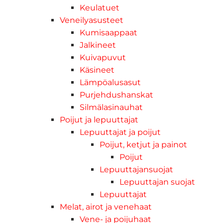
Keulatuet
Veneilyasusteet
Kumisaappaat
Jalkineet
Kuivapuvut
Käsineet
Lämpöalusasut
Purjehdushanskat
Silmälasinauhat
Poijut ja lepuuttajat
Lepuuttajat ja poijut
Poijut, ketjut ja painot
Poijut
Lepuuttajansuojat
Lepuuttajan suojat
Lepuuttajat
Melat, airot ja venehaat
Vene- ja poijuhaat