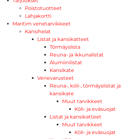
Tarjoukset
Poistotuotteet
Lahjakortti
Maritim venetarvikkeet
Kansihelat
Listat ja kansikatteet
Törmäyslista
Reuna- ja ikkunalistat
Alumiinilistat
Kansikate
Venevarusteet
Reuna-, köli-, törmäyslistat ja
kansikate
Muut tarvikkeet
Köli- ja eväsuojat
Listat ja kansikatteet
Muut tarvikkeet
Köli- ja eväsuojat