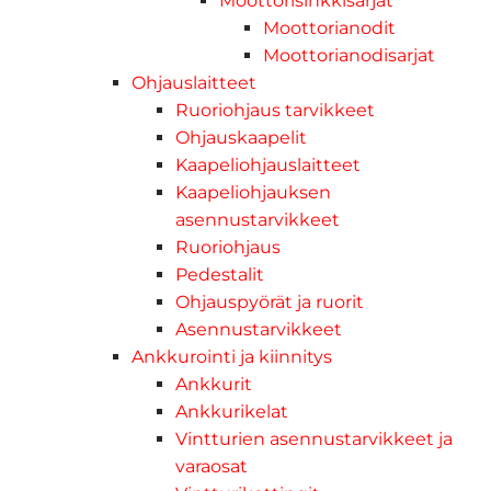
Moottorisinkkisarjat
Moottorianodit
Moottorianodisarjat
Ohjauslaitteet
Ruoriohjaus tarvikkeet
Ohjauskaapelit
Kaapeliohjauslaitteet
Kaapeliohjauksen
asennustarvikkeet
Ruoriohjaus
Pedestalit
Ohjauspyörät ja ruorit
Asennustarvikkeet
Ankkurointi ja kiinnitys
Ankkurit
Ankkurikelat
Vintturien asennustarvikkeet ja
varaosat