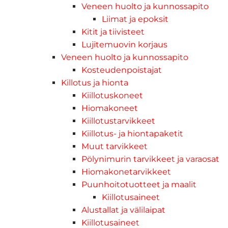
Veneen huolto ja kunnossapito
Liimat ja epoksit
Kitit ja tiivisteet
Lujitemuovin korjaus
Veneen huolto ja kunnossapito
Kosteudenpoistajat
Killotus ja hionta
Kiillotuskoneet
Hiomakoneet
Kiillotustarvikkeet
Kiillotus- ja hiontapaketit
Muut tarvikkeet
Pölynimurin tarvikkeet ja varaosat
Hiomakonetarvikkeet
Puunhoitotuotteet ja maalit
Kiillotusaineet
Alustallat ja välilaipat
Kiillotusaineet