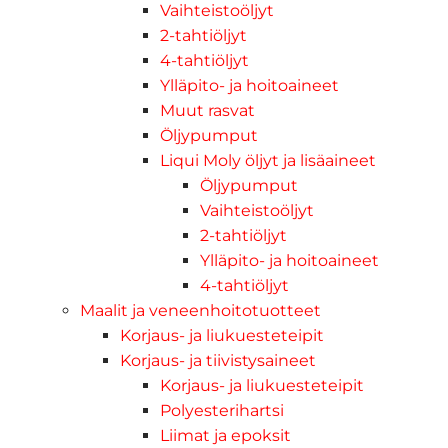
Vaihteistoöljyt
2-tahtiöljyt
4-tahtiöljyt
Ylläpito- ja hoitoaineet
Muut rasvat
Öljypumput
Liqui Moly öljyt ja lisäaineet
Öljypumput
Vaihteistoöljyt
2-tahtiöljyt
Ylläpito- ja hoitoaineet
4-tahtiöljyt
Maalit ja veneenhoitotuotteet
Korjaus- ja liukuesteteipit
Korjaus- ja tiivistysaineet
Korjaus- ja liukuesteteipit
Polyesterihartsi
Liimat ja epoksit