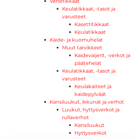
Venetikkaat
Keulatikkaat, -tasot ja
varusteet
Kasettitikkaat
Keulatikkaat
Kaide- ja kuomuhelat
Muut tarvikkeet
Kaidevaijerit, -verkot ja
päätehelat
Keulatikkaat, -tasot ja
varusteet
Keulakaiteet ja
kaidepylväät
Kansiluukut, ikkunat ja verhot
Luukut, hyttysverkot ja
rullaverhot
Kansiluukut
Hyttysverkot