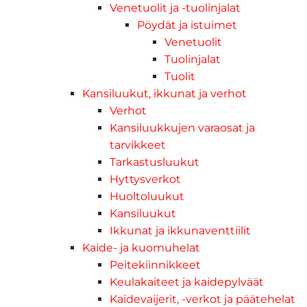
Venetuolit ja -tuolinjalat
Pöydät ja istuimet
Venetuolit
Tuolinjalat
Tuolit
Kansiluukut, ikkunat ja verhot
Verhot
Kansiluukkujen varaosat ja
tarvikkeet
Tarkastusluukut
Hyttysverkot
Huoltoluukut
Kansiluukut
Ikkunat ja ikkunaventtiilit
Kaide- ja kuomuhelat
Peitekiinnikkeet
Keulakaiteet ja kaidepylväät
Kaidevaijerit, -verkot ja päätehelat