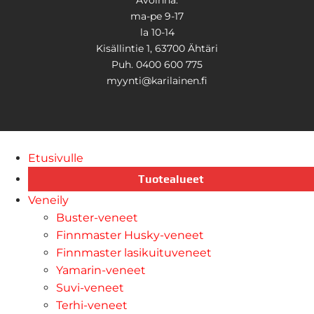
Avoinna:
ma-pe 9-17
la 10-14
Kisällintie 1, 63700 Ähtäri
Puh. 0400 600 775
myynti@karilainen.fi
Etusivulle
Tuotealueet
Veneily
Buster-veneet
Finnmaster Husky-veneet
Finnmaster lasikuituveneet
Yamarin-veneet
Suvi-veneet
Terhi-veneet