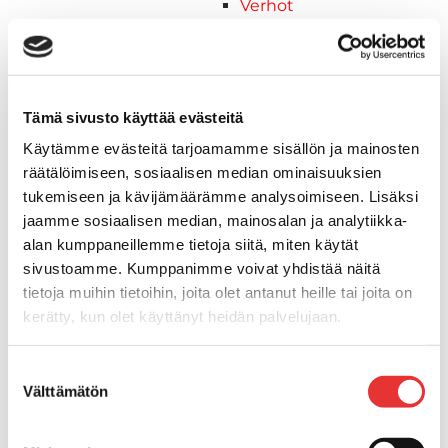
Verhot
Venetikkaat
Uimatikkaat
Kasettitikkaat
Keulatikkaat
Tämä sivusto käyttää evästeitä
Köysitikkaat
Käytämme evästeitä tarjoamamme sisällön ja mainosten
Kiinnikkeet ja tukijalat
räätälöimiseen, sosiaalisen median ominaisuuksien
Kävelysillat
tukemiseen ja kävijämäärämme analysoimiseen. Lisäksi
Muut kiinnityshelat
jaamme sosiaalisen median, mainosalan ja analytiikka-
Koukkupidike
alan kumppaneillemme tietoja siitä, miten käytät
Pidike "clips", muovia
sivustoamme. Kumppanimme voivat yhdistää näitä
Lepuuttajan kiinnike
tietoja muihin tietoihin, joita olet antanut heille tai joita on
Tuulilasin kiinnike
kerätty, kun olet käyttänyt heidän palvelujaan.
Reuna-, köli-, törmäyslistat ja kansikate
Törmäyslista
Lisätietoja:
karilainen.fi/tietosuoja
Suostumuksen
Kansikate
Välttämätön
valinta
Reuna- ja ikkunalistat
Alumiinilistat