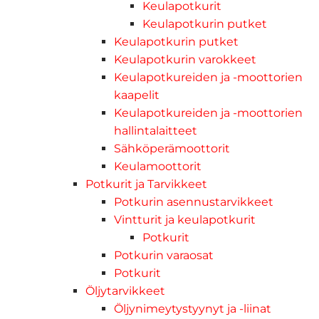
Keulapotkurit
Keulapotkurin putket
Keulapotkurin putket
Keulapotkurin varokkeet
Keulapotkureiden ja -moottorien
kaapelit
Keulapotkureiden ja -moottorien
hallintalaitteet
Sähköperämoottorit
Keulamoottorit
Potkurit ja Tarvikkeet
Potkurin asennustarvikkeet
Vintturit ja keulapotkurit
Potkurit
Potkurin varaosat
Potkurit
Öljytarvikkeet
Öljynimeytystyynyt ja -liinat