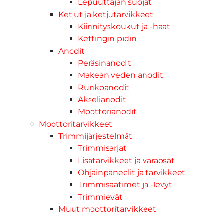
Lepuuttajan suojat
Ketjut ja ketjutarvikkeet
Kiinnityskoukut ja -haat
Kettingin pidin
Anodit
Peräsinanodit
Makean veden anodit
Runkoanodit
Akselianodit
Moottorianodit
Moottoritarvikkeet
Trimmijärjestelmät
Trimmisarjat
Lisätarvikkeet ja varaosat
Ohjainpaneelit ja tarvikkeet
Trimmisäätimet ja -levyt
Trimmievät
Muut moottoritarvikkeet