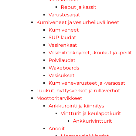
Reput ja kassit
Varustesarjat
Kumiveneet ja vesiurheiluvälineet
Kumiveneet
SUP-laudat
Vesirenkaat
Vesihiihtoköydet, -koukut ja -peilit
Polvilaudat
Wakeboards
Vesisukset
Kumivenevarusteet ja -varaosat
Luukut, hyttysverkot ja rullaverhot
Moottoritarvikkeet
Ankkurointi ja kiinnitys
Vintturit ja keulapotkurit
Ankkurivintturit
Anodit