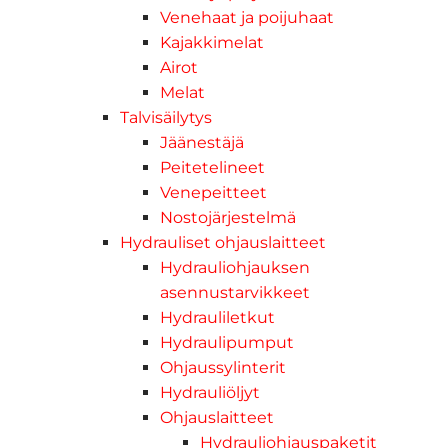
Venehaat ja poijuhaat
Kajakkimelat
Airot
Melat
Talvisäilytys
Jäänestäjä
Peitetelineet
Venepeitteet
Nostojärjestelmä
Hydrauliset ohjauslaitteet
Hydrauliohjauksen
asennustarvikkeet
Hydrauliletkut
Hydraulipumput
Ohjaussylinterit
Hydrauliöljyt
Ohjauslaitteet
Hydrauliohjauspaketit