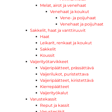
Melat, airot ja venehaat
Venehaat ja koukut
Vene- ja poijuhaat
Venehaat ja poijuhaat
Sakkelit, haat ja vanttiruuvit
Haat
Leikarit, renkaat ja koukut
Sakkelit
Koussit
Vaijerityötarvikkeet
Vaijeripäätteet, prässättävä
Vaijerilukot, puristettava
Vaijeripäätteet, kiristettävä
Kierrepäätteet
Vaijerityökalut
Varustekassit
Reput ja kassit
Varustesäkit