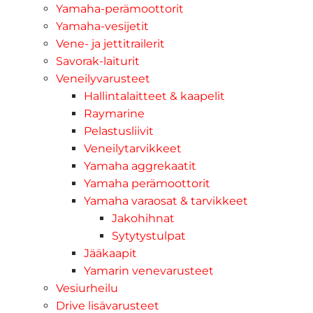
Yamaha-perämoottorit
Yamaha-vesijetit
Vene- ja jettitrailerit
Savorak-laiturit
Veneilyvarusteet
Hallintalaitteet & kaapelit
Raymarine
Pelastusliivit
Veneilytarvikkeet
Yamaha aggrekaatit
Yamaha perämoottorit
Yamaha varaosat & tarvikkeet
Jakohihnat
Sytytystulpat
Jääkaapit
Yamarin venevarusteet
Vesiurheilu
Drive lisävarusteet