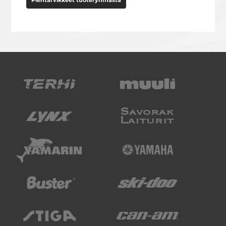
Pientarvikkeet tuoteryhmästä