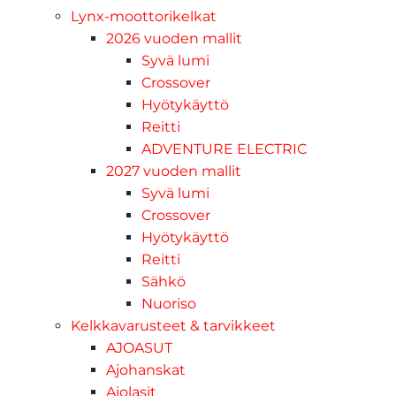
Lynx-moottorikelkat
2026 vuoden mallit
Syvä lumi
Crossover
Hyötykäyttö
Reitti
ADVENTURE ELECTRIC
2027 vuoden mallit
Syvä lumi
Crossover
Hyötykäyttö
Reitti
Sähkö
Nuoriso
Kelkkavarusteet & tarvikkeet
AJOASUT
Ajohanskat
Ajolasit