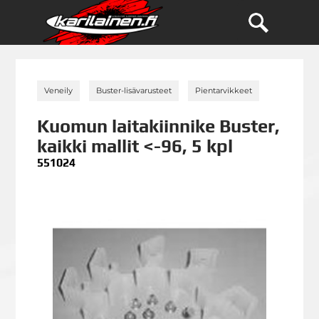
»
»
»
Veneily
Buster-lisävarusteet
Pientarvikkeet
Kuomun laitakiinnike Buster,
kaikki mallit <-96, 5 kpl
551024