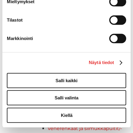
Mieltymykset
Kävelysillat ja Taavetit
Kiinnitysvarret
SUP-laudan telineet
Tilastot
Kuljetusrampit
Askelmat
Markkinointi
Kuljetusramppien tarvikkeet
Kädensija, metallia
Taavetit
Venetuolit ja -tuolinjalat
Näytä tiedot
Liukukoneistot
Tuolinjalat
Salli kaikki
Tuolit
Venetuolit
Salli valinta
Veneen kiinnitys
Pollarit
Knaapit
Kiellä
Trailerikoukut
Venerenkaat ja silmukkapultit/-