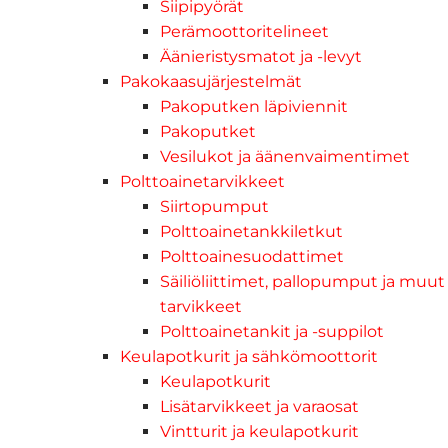
Siipipyörät
Perämoottoritelineet
Äänieristysmatot ja -levyt
Pakokaasujärjestelmät
Pakoputken läpiviennit
Pakoputket
Vesilukot ja äänenvaimentimet
Polttoainetarvikkeet
Siirtopumput
Polttoainetankkiletkut
Polttoainesuodattimet
Säiliöliittimet, pallopumput ja muut
tarvikkeet
Polttoainetankit ja -suppilot
Keulapotkurit ja sähkömoottorit
Keulapotkurit
Lisätarvikkeet ja varaosat
Vintturit ja keulapotkurit