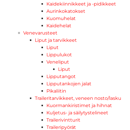
Kaidekiinnikkeet ja -pidikkeet
Aurinkokatokset
Kuomuhelat
Kaidehelat
Venevarusteet
Liput ja tarvikkeet
Liput
Lippulukot
Veneliput
Liput
Lipputangot
Lipputankojen jalat
Pikaliitin
Traileritarvikkeet, veneen nosto/lasku
Kuormankiristimet ja hihnat
Kuljetus- ja säilytystelineet
Trailerivintturit
Traileripyörät