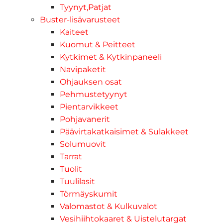
Tyynyt,Patjat
Buster-lisävarusteet
Kaiteet
Kuomut & Peitteet
Kytkimet & Kytkinpaneeli
Navipaketit
Ohjauksen osat
Pehmustetyynyt
Pientarvikkeet
Pohjavanerit
Päävirtakatkaisimet & Sulakkeet
Solumuovit
Tarrat
Tuolit
Tuulilasit
Törmäyskumit
Valomastot & Kulkuvalot
Vesihiihtokaaret & Uistelutargat