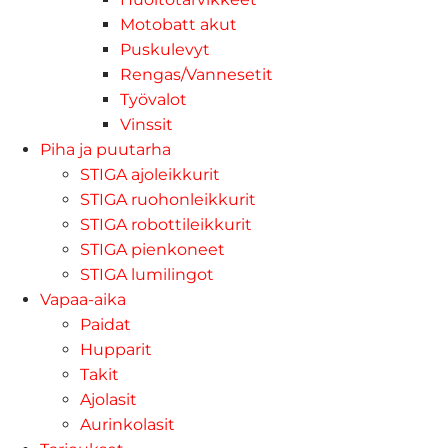
Motobatt akut
Puskulevyt
Rengas/Vannesetit
Työvalot
Vinssit
Piha ja puutarha
STIGA ajoleikkurit
STIGA ruohonleikkurit
STIGA robottileikkurit
STIGA pienkoneet
STIGA lumilingot
Vapaa-aika
Paidat
Hupparit
Takit
Ajolasit
Aurinkolasit