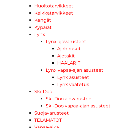
Huoltotarvikkeet
Kelkkatarvikkeet
Kengät
Kypärät
Lynx
Lynx ajovarusteet
Ajohousut
Ajotakit
HAALARIT
Lynx vapaa-ajan asusteet
Lynx asusteet
Lynx vaatetus
Ski-Doo
Ski-Doo ajovarusteet
Ski-Doo vapaa-ajan asusteet
Suojavarusteet
TELAMATOT
Vapaa-aika