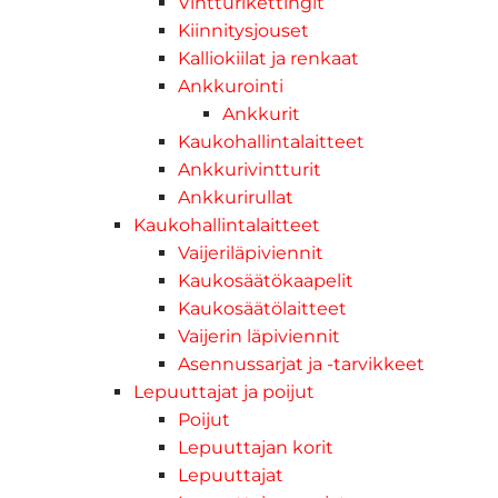
Vintturikettingit
Kiinnitysjouset
Kalliokiilat ja renkaat
Ankkurointi
Ankkurit
Kaukohallintalaitteet
Ankkurivintturit
Ankkurirullat
Kaukohallintalaitteet
Vaijeriläpiviennit
Kaukosäätökaapelit
Kaukosäätölaitteet
Vaijerin läpiviennit
Asennussarjat ja -tarvikkeet
Lepuuttajat ja poijut
Poijut
Lepuuttajan korit
Lepuuttajat