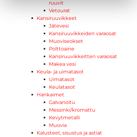
ruuvit
Vetourat
Kansiruuvikkeet
Jätevesi
Kansiruuvikkeiden varaosat
Muoviseokset
Polttoaine
Kansiruuvikkeitten varaosat
Makea vesi
Keula- ja uimatasot
Uimatasot
Keulatasot
Hankaimet
Galvanoitu
Messinki/kromattu
Kevytmetalli
Muovia
Kalusteet, sisustus ja astiat