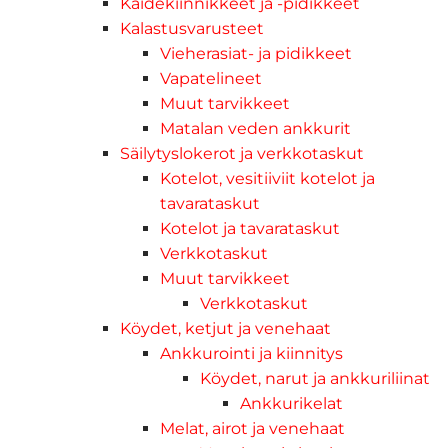
Kaidekiinnikkeet ja -pidikkeet
Kalastusvarusteet
Vieherasiat- ja pidikkeet
Vapatelineet
Muut tarvikkeet
Matalan veden ankkurit
Säilytyslokerot ja verkkotaskut
Kotelot, vesitiiviit kotelot ja
tavarataskut
Kotelot ja tavarataskut
Verkkotaskut
Muut tarvikkeet
Verkkotaskut
Köydet, ketjut ja venehaat
Ankkurointi ja kiinnitys
Köydet, narut ja ankkuriliinat
Ankkurikelat
Melat, airot ja venehaat