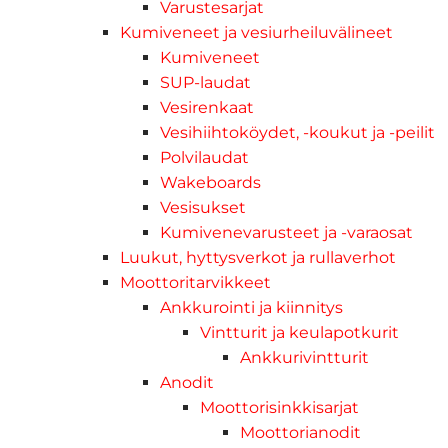
Varustesarjat
Kumiveneet ja vesiurheiluvälineet
Kumiveneet
SUP-laudat
Vesirenkaat
Vesihiihtoköydet, -koukut ja -peilit
Polvilaudat
Wakeboards
Vesisukset
Kumivenevarusteet ja -varaosat
Luukut, hyttysverkot ja rullaverhot
Moottoritarvikkeet
Ankkurointi ja kiinnitys
Vintturit ja keulapotkurit
Ankkurivintturit
Anodit
Moottorisinkkisarjat
Moottorianodit