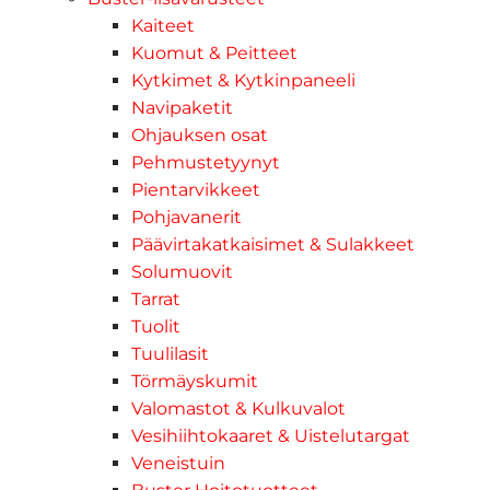
Kaiteet
Kuomut & Peitteet
Kytkimet & Kytkinpaneeli
Navipaketit
Ohjauksen osat
Pehmustetyynyt
Pientarvikkeet
Pohjavanerit
Päävirtakatkaisimet & Sulakkeet
Solumuovit
Tarrat
Tuolit
Tuulilasit
Törmäyskumit
Valomastot & Kulkuvalot
Vesihiihtokaaret & Uistelutargat
Veneistuin