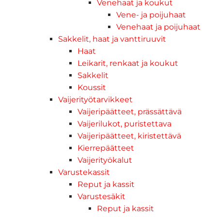
Venehaat ja koukut
Vene- ja poijuhaat
Venehaat ja poijuhaat
Sakkelit, haat ja vanttiruuvit
Haat
Leikarit, renkaat ja koukut
Sakkelit
Koussit
Vaijerityötarvikkeet
Vaijeripäätteet, prässättävä
Vaijerilukot, puristettava
Vaijeripäätteet, kiristettävä
Kierrepäätteet
Vaijerityökalut
Varustekassit
Reput ja kassit
Varustesäkit
Reput ja kassit