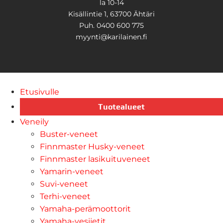
la 10-14
Kisällintie 1, 63700 Ähtäri
Puh. 0400 600 775
myynti@karilainen.fi
Etusivulle
Tuotealueet
Veneily
Buster-veneet
Finnmaster Husky-veneet
Finnmaster lasikuituveneet
Yamarin-veneet
Suvi-veneet
Terhi-veneet
Yamaha-perämoottorit
Yamaha-vesijetit