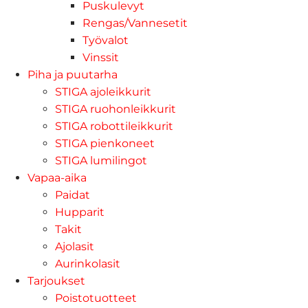
Puskulevyt
Rengas/Vannesetit
Työvalot
Vinssit
Piha ja puutarha
STIGA ajoleikkurit
STIGA ruohonleikkurit
STIGA robottileikkurit
STIGA pienkoneet
STIGA lumilingot
Vapaa-aika
Paidat
Hupparit
Takit
Ajolasit
Aurinkolasit
Tarjoukset
Poistotuotteet