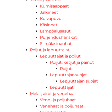
Kumisaappaat
Jalkineet
Kuivapuvut
Käsineet
Lämpöalusasut
Purjehdushanskat
Silmälasinauhat
Poijut ja lepuuttajat
Lepuuttajat ja poijut
Poijut, ketjut ja painot
Poijut
Lepuuttajansuojat
Lepuuttajan suojat
Lepuuttajat
Melat, airot ja venehaat
Vene- ja poijuhaat
Venehaat ja poijuhaat