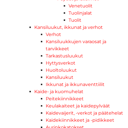
Venetuolit
Tuolinjalat
Tuolit
Kansiluukut, ikkunat ja verhot
Verhot
Kansiluukkujen varaosat ja
tarvikkeet
Tarkastusluukut
Hyttysverkot
Huoltoluukut
Kansiluukut
Ikkunat ja ikkunaventtiilit
Kaide- ja kuomuhelat
Peitekiinnikkeet
Keulakaiteet ja kaidepylväät
Kaidevaijerit, -verkot ja päätehelat
Kaidekiinnikkeet ja -pidikkeet
Aurinkokatokset