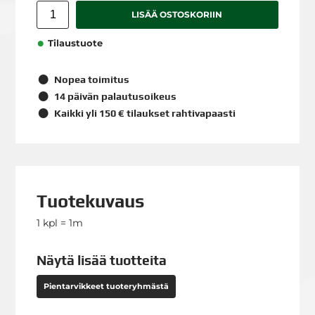
LISÄÄ OSTOSKORIIN
Tilaustuote
Nopea toimitus
14 päivän palautusoikeus
Kaikki yli 150 € tilaukset rahtivapaasti
Tuotekuvaus
1 kpl = 1m
Näytä lisää tuotteita
Pientarvikkeet tuoteryhmästä