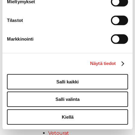
Mieltymykset
SUP-laudan telineet
Kuljetusrampit
Askelmat
Tilastot
Kuljetusramppien tarvikkeet
Kädensija, metallia
Markkinointi
Taavetit
Venetuolit ja -tuolinjalat
Liukukoneistot
Näytä tiedot
Tuolinjalat
Tuolit
Venetuolit
Salli kaikki
Veneen kiinnitys
Pollarit
Salli valinta
Knaapit
Trailerikoukut
Kiellä
Venerenkaat ja silmukkapultit/-
ruuvit
Vetourat