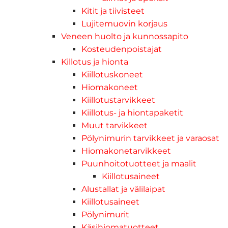
Kitit ja tiivisteet
Lujitemuovin korjaus
Veneen huolto ja kunnossapito
Kosteudenpoistajat
Killotus ja hionta
Kiillotuskoneet
Hiomakoneet
Kiillotustarvikkeet
Kiillotus- ja hiontapaketit
Muut tarvikkeet
Pölynimurin tarvikkeet ja varaosat
Hiomakonetarvikkeet
Puunhoitotuotteet ja maalit
Kiillotusaineet
Alustallat ja välilaipat
Kiillotusaineet
Pölynimurit
Käsihiomatuotteet