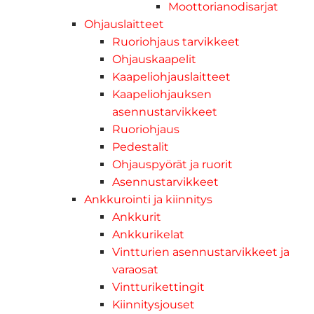
Moottorianodisarjat
Ohjauslaitteet
Ruoriohjaus tarvikkeet
Ohjauskaapelit
Kaapeliohjauslaitteet
Kaapeliohjauksen
asennustarvikkeet
Ruoriohjaus
Pedestalit
Ohjauspyörät ja ruorit
Asennustarvikkeet
Ankkurointi ja kiinnitys
Ankkurit
Ankkurikelat
Vintturien asennustarvikkeet ja
varaosat
Vintturikettingit
Kiinnitysjouset