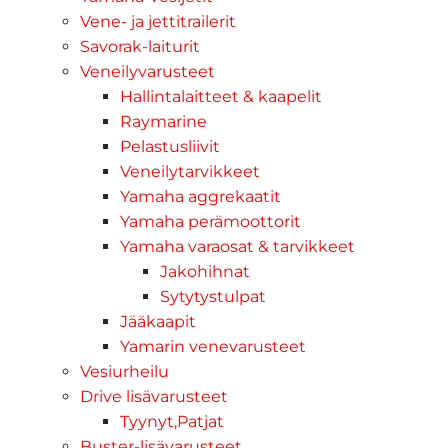
Vene- ja jettitrailerit
Savorak-laiturit
Veneilyvarusteet
Hallintalaitteet & kaapelit
Raymarine
Pelastusliivit
Veneilytarvikkeet
Yamaha aggrekaatit
Yamaha perämoottorit
Yamaha varaosat & tarvikkeet
Jakohihnat
Sytytystulpat
Jääkaapit
Yamarin venevarusteet
Vesiurheilu
Drive lisävarusteet
Tyynyt,Patjat
Buster-lisävarusteet