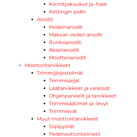
Kiinnityskoukut ja -haat
Kettingin pidin
Anodit
Peräsinanodit
Makean veden anodit
Runkoanodit
Akselianodit
Moottorianodit
Moottoritarvikkeet
Trimmijärjestelmät
Trimmisarjat
Lisätarvikkeet ja varaosat
Ohjainpaneelit ja tarvikkeet
Trimmisäätimet ja -levyt
Trimmievät
Muut moottoritarvikkeet
Siipipyörät
Perämoottoritelineet