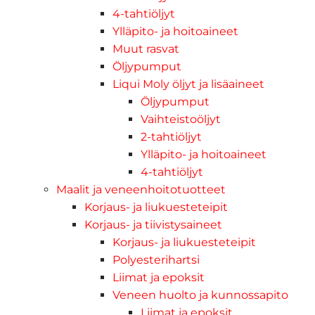
4-tahtiöljyt
Ylläpito- ja hoitoaineet
Muut rasvat
Öljypumput
Liqui Moly öljyt ja lisäaineet
Öljypumput
Vaihteistoöljyt
2-tahtiöljyt
Ylläpito- ja hoitoaineet
4-tahtiöljyt
Maalit ja veneenhoitotuotteet
Korjaus- ja liukuesteteipit
Korjaus- ja tiivistysaineet
Korjaus- ja liukuesteteipit
Polyesterihartsi
Liimat ja epoksit
Veneen huolto ja kunnossapito
Liimat ja epoksit