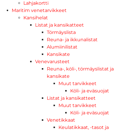
Lahjakortti
Maritim venetarvikkeet
Kansihelat
Listat ja kansikatteet
Törmäyslista
Reuna- ja ikkunalistat
Alumiinilistat
Kansikate
Venevarusteet
Reuna-, köli-, törmäyslistat ja
kansikate
Muut tarvikkeet
Köli- ja eväsuojat
Listat ja kansikatteet
Muut tarvikkeet
Köli- ja eväsuojat
Venetikkaat
Keulatikkaat, -tasot ja