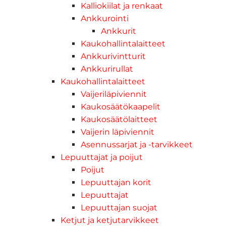
Kalliokiilat ja renkaat
Ankkurointi
Ankkurit
Kaukohallintalaitteet
Ankkurivintturit
Ankkurirullat
Kaukohallintalaitteet
Vaijeriläpiviennit
Kaukosäätökaapelit
Kaukosäätölaitteet
Vaijerin läpiviennit
Asennussarjat ja -tarvikkeet
Lepuuttajat ja poijut
Poijut
Lepuuttajan korit
Lepuuttajat
Lepuuttajan suojat
Ketjut ja ketjutarvikkeet