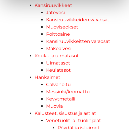
Kansiruuvikkeet
Jätevesi
Kansiruuvikkeiden varaosat
Muoviseokset
Polttoaine
Kansiruuvikkeitten varaosat
Makea vesi
Keula- ja uimatasot
Uimatasot
Keulatasot
Hankaimet
Galvanoitu
Messinki/kromattu
Kevytmetalli
Muovia
Kalusteet, sisustus ja astiat
Venetuolit ja -tuolinjalat
Pöydät ja istuimet