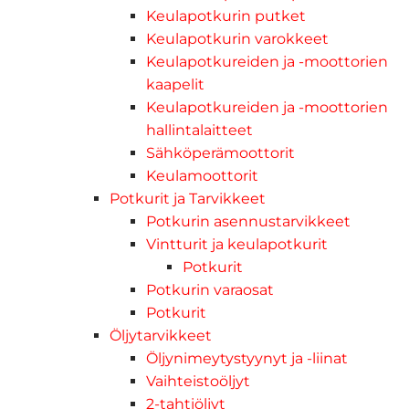
Keulapotkurin putket
Keulapotkurin varokkeet
Keulapotkureiden ja -moottorien
kaapelit
Keulapotkureiden ja -moottorien
hallintalaitteet
Sähköperämoottorit
Keulamoottorit
Potkurit ja Tarvikkeet
Potkurin asennustarvikkeet
Vintturit ja keulapotkurit
Potkurit
Potkurin varaosat
Potkurit
Öljytarvikkeet
Öljynimeytystyynyt ja -liinat
Vaihteistoöljyt
2-tahtiöljyt