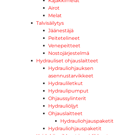
Kajakkimelat
Airot
Melat
Talvisäilytys
Jäänestäjä
Peitetelineet
Venepeitteet
Nostojärjestelmä
Hydrauliset ohjauslaitteet
Hydrauliohjauksen
asennustarvikkeet
Hydrauliletkut
Hydraulipumput
Ohjaussylinterit
Hydrauliöljyt
Ohjauslaitteet
Hydrauliohjauspaketit
Hydrauliohjauspaketit