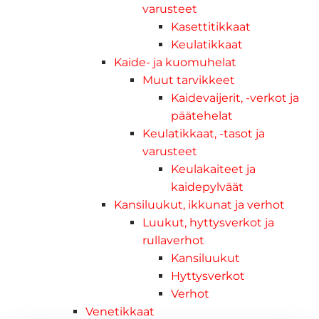
varusteet
Kasettitikkaat
Keulatikkaat
Kaide- ja kuomuhelat
Muut tarvikkeet
Kaidevaijerit, -verkot ja
päätehelat
Keulatikkaat, -tasot ja
varusteet
Keulakaiteet ja
kaidepylväät
Kansiluukut, ikkunat ja verhot
Luukut, hyttysverkot ja
rullaverhot
Kansiluukut
Hyttysverkot
Verhot
Venetikkaat