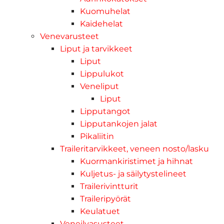
Kuomuhelat
Kaidehelat
Venevarusteet
Liput ja tarvikkeet
Liput
Lippulukot
Veneliput
Liput
Lipputangot
Lipputankojen jalat
Pikaliitin
Traileritarvikkeet, veneen nosto/lasku
Kuormankiristimet ja hihnat
Kuljetus- ja säilytystelineet
Trailerivintturit
Traileripyörät
Keulatuet
Veneilyasusteet