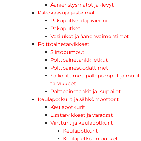
Äänieristysmatot ja -levyt
Pakokaasujärjestelmät
Pakoputken läpiviennit
Pakoputket
Vesilukot ja äänenvaimentimet
Polttoainetarvikkeet
Siirtopumput
Polttoainetankkiletkut
Polttoainesuodattimet
Säiliöliittimet, pallopumput ja muut
tarvikkeet
Polttoainetankit ja -suppilot
Keulapotkurit ja sähkömoottorit
Keulapotkurit
Lisätarvikkeet ja varaosat
Vintturit ja keulapotkurit
Keulapotkurit
Keulapotkurin putket