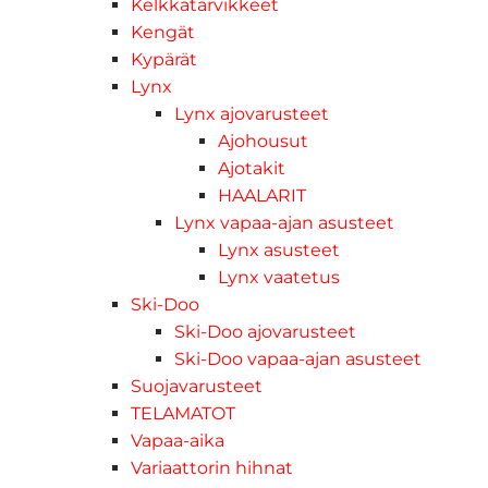
Kelkkatarvikkeet
Kengät
Kypärät
Lynx
Lynx ajovarusteet
Ajohousut
Ajotakit
HAALARIT
Lynx vapaa-ajan asusteet
Lynx asusteet
Lynx vaatetus
Ski-Doo
Ski-Doo ajovarusteet
Ski-Doo vapaa-ajan asusteet
Suojavarusteet
TELAMATOT
Vapaa-aika
Variaattorin hihnat