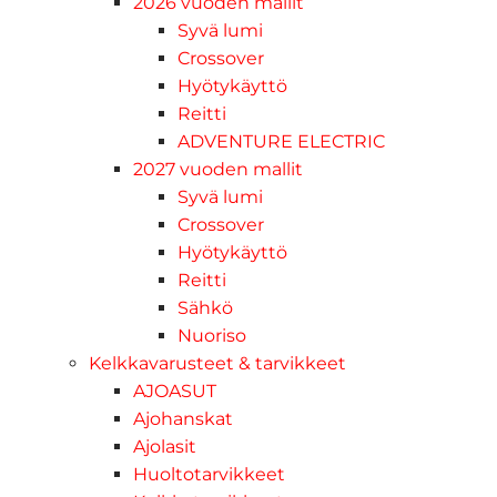
2026 vuoden mallit
Syvä lumi
Crossover
Hyötykäyttö
Reitti
ADVENTURE ELECTRIC
2027 vuoden mallit
Syvä lumi
Crossover
Hyötykäyttö
Reitti
Sähkö
Nuoriso
Kelkkavarusteet & tarvikkeet
AJOASUT
Ajohanskat
Ajolasit
Huoltotarvikkeet