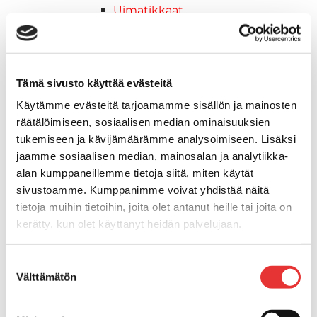
Uimatikkaat
Kasettitikkaat
Keulatikkaat
Köysitikkaat
Kiinnikkeet ja tukijalat
Tämä sivusto käyttää evästeitä
Kävelysillat
Käytämme evästeitä tarjoamamme sisällön ja mainosten
Muut kiinnityshelat
räätälöimiseen, sosiaalisen median ominaisuuksien
Koukkupidike
tukemiseen ja kävijämäärämme analysoimiseen. Lisäksi
Pidike "clips", muovia
jaamme sosiaalisen median, mainosalan ja analytiikka-
Lepuuttajan kiinnike
alan kumppaneillemme tietoja siitä, miten käytät
Tuulilasin kiinnike
sivustoamme. Kumppanimme voivat yhdistää näitä
Reuna-, köli-, törmäyslistat ja kansikate
tietoja muihin tietoihin, joita olet antanut heille tai joita on
Törmäyslista
kerätty, kun olet käyttänyt heidän palvelujaan.
Kansikate
Reuna- ja ikkunalistat
Lisätietoja:
karilainen.fi/tietosuoja
Suostumuksen
Alumiinilistat
Välttämätön
valinta
Kävelysillat ja Taavetit
Kiinnitysvarret