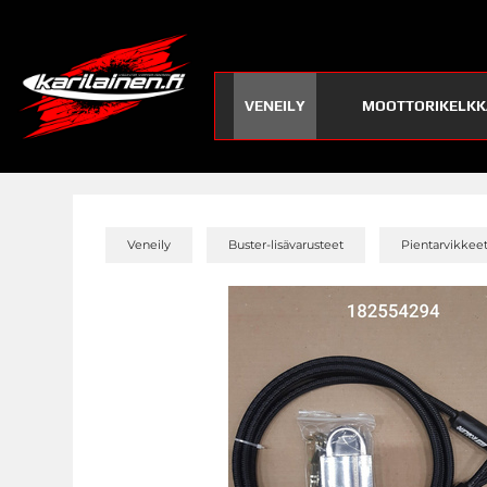
VENEILY
MOOTTORIKELKK
»
»
Veneily
Buster-lisävarusteet
Pientarvikkee