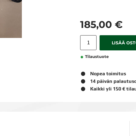
185,00 €
LISÄÄ OS
Tilaustuote
Nopea toimitus
14 päivän palautus
Kaikki yli 150 € til