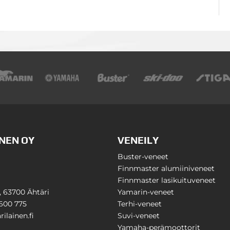
NEN OY
VENEILY
Buster-veneet
Finnmaster alumiiniveneet
Finnmaster lasikuituveneet
1, 63700 Ähtäri
Yamarin-veneet
600 775
Terhi-veneet
ilainen.fi
Suvi-veneet
Yamaha-perämoottorit