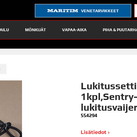
VENETARVIKKEET
AILU
MÖNKIJÄT
VAPAA-AIKA
PIHA & PUUTARH
»
t
Lukitussett
1kpl,Sentry-
lukitusvaijer
554294
Lisätiedot ›