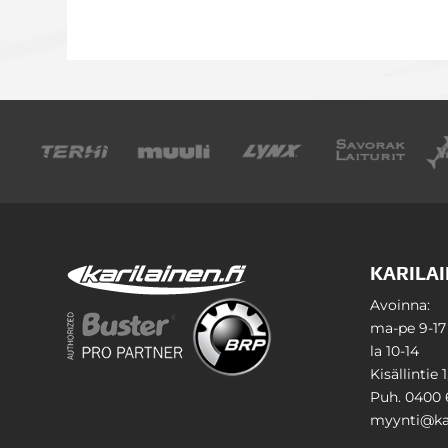
KARILAI
Avoinna:
ma-pe 9-17
la 10-14
Kisällintie 
Puh. 0400 
myynti@kar