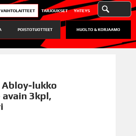
VAIHTOLAITTEET
TARJOUKSET
YHTEYS
A
POISTOTUOTTEET
HUOLTO & KORJAAMO
i Abloy-lukko
 avain 3kpl,
i