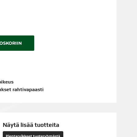
TOSKORIIN
oikeus
aukset rahtivapaasti
Näytä lisää tuotteita
Pientarvikkeet tuoteryhmästä