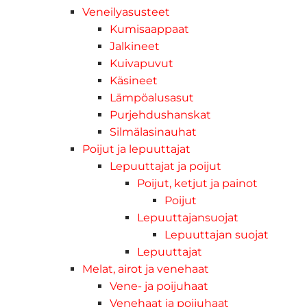
Veneilyasusteet
Kumisaappaat
Jalkineet
Kuivapuvut
Käsineet
Lämpöalusasut
Purjehdushanskat
Silmälasinauhat
Poijut ja lepuuttajat
Lepuuttajat ja poijut
Poijut, ketjut ja painot
Poijut
Lepuuttajansuojat
Lepuuttajan suojat
Lepuuttajat
Melat, airot ja venehaat
Vene- ja poijuhaat
Venehaat ja poijuhaat