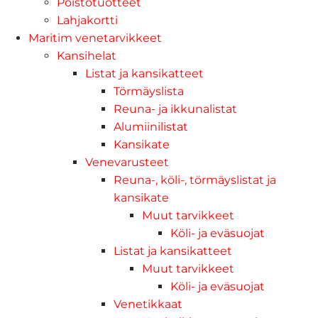
Poistotuotteet
Lahjakortti
Maritim venetarvikkeet
Kansihelat
Listat ja kansikatteet
Törmäyslista
Reuna- ja ikkunalistat
Alumiinilistat
Kansikate
Venevarusteet
Reuna-, köli-, törmäyslistat ja
kansikate
Muut tarvikkeet
Köli- ja eväsuojat
Listat ja kansikatteet
Muut tarvikkeet
Köli- ja eväsuojat
Venetikkaat