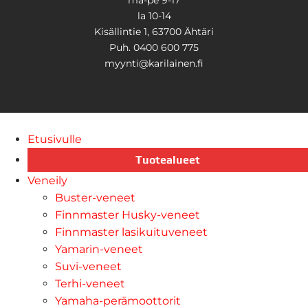
la 10-14
Kisällintie 1, 63700 Ähtäri
Puh. 0400 600 775
myynti@karilainen.fi
Etusivulle
Tuotealueet
Veneily
Buster-veneet
Finnmaster Husky-veneet
Finnmaster lasikuituveneet
Yamarin-veneet
Suvi-veneet
Terhi-veneet
Yamaha-perämoottorit