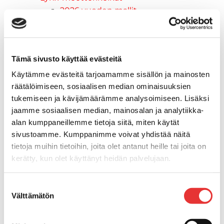
2026 vuoden mallit
Syvä lumi
Crossover
Hyötykäyttö
Tämä sivusto käyttää evästeitä
Reitti
ADVENTURE ELECTRIC
Käytämme evästeitä tarjoamamme sisällön ja mainosten
2027 vuoden mallit
räätälöimiseen, sosiaalisen median ominaisuuksien
Syvä lumi
tukemiseen ja kävijämäärämme analysoimiseen. Lisäksi
Crossover
jaamme sosiaalisen median, mainosalan ja analytiikka-
Hyötykäyttö
alan kumppaneillemme tietoja siitä, miten käytät
sivustoamme. Kumppanimme voivat yhdistää näitä
Reitti
tietoja muihin tietoihin, joita olet antanut heille tai joita on
Sähkö
kerätty, kun olet käyttänyt heidän palvelujaan.
Nuoriso
Kelkkavarusteet & tarvikkeet
Lisätietoja:
karilainen.fi/tietosuoja
AJOASUT
Suostumuksen
Välttämätön
Ajohanskat
valinta
Ajolasit
Huoltotarvikkeet