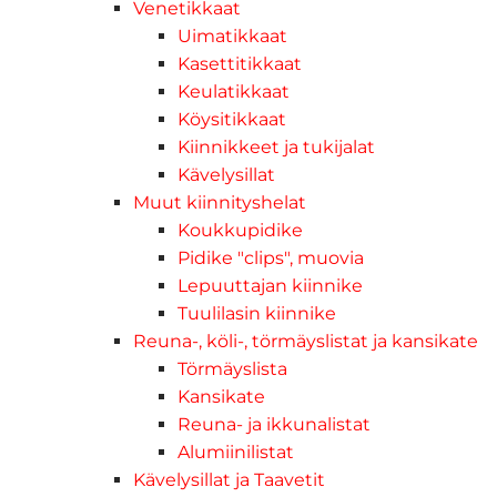
Venetikkaat
Uimatikkaat
Kasettitikkaat
Keulatikkaat
Köysitikkaat
Kiinnikkeet ja tukijalat
Kävelysillat
Muut kiinnityshelat
Koukkupidike
Pidike "clips", muovia
Lepuuttajan kiinnike
Tuulilasin kiinnike
Reuna-, köli-, törmäyslistat ja kansikate
Törmäyslista
Kansikate
Reuna- ja ikkunalistat
Alumiinilistat
Kävelysillat ja Taavetit