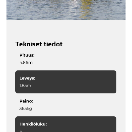
Tekniset tiedot
Pituus:
4.86m
Leveys:
1.85m
Paino:
365kg
Henkilöluku:
5