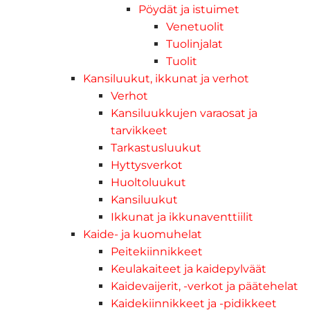
Pöydät ja istuimet
Venetuolit
Tuolinjalat
Tuolit
Kansiluukut, ikkunat ja verhot
Verhot
Kansiluukkujen varaosat ja
tarvikkeet
Tarkastusluukut
Hyttysverkot
Huoltoluukut
Kansiluukut
Ikkunat ja ikkunaventtiilit
Kaide- ja kuomuhelat
Peitekiinnikkeet
Keulakaiteet ja kaidepylväät
Kaidevaijerit, -verkot ja päätehelat
Kaidekiinnikkeet ja -pidikkeet