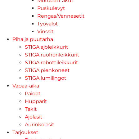
Motobatt akut
Puskulevyt
Rengas/Vannesetit
Työvalot
Vinssit
Piha ja puutarha
STIGA ajoleikkurit
STIGA ruohonleikkurit
STIGA robottileikkurit
STIGA pienkoneet
STIGA lumilingot
Vapaa-aika
Paidat
Hupparit
Takit
Ajolasit
Aurinkolasit
Tarjoukset