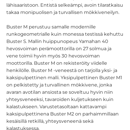
lähisaaristoon. Entistä selkeämpi, avoin tilaratkaisu
takaa monipuolisen ja turvallisen mökkiveneilyn.
Buster M perustuu samalle modernille
runkogeometrialle kuin monessa testissä kehuttu
Buster S. Mallin huippunopeus Yamahan 40
hevosvoiman perämoottorilla on 27 solmua ja
vene toimii hyvin myös 30 hevosvoiman
moottorilla. Buster M on rekisteröity viidelle
henkilölle. Buster M -veneestä on tarjolla yksi- ja
kaksipulpettinen malli. Yksipulpettinen Buster M1
on pelkistetty ja turvallinen mökkivene, jonka
avaran avotilan ansiosta se soveltuu hyvin niin
yhteysveneeksi, tavaroiden kuljetukseen kuin
kalastukseen. Varustetasoltaan kattavampi
kaksipulpettinena Buster M2 on parhaimmillaan
kesäisillä retkillä, yhteysveneenä sekä
kalastuksessa.