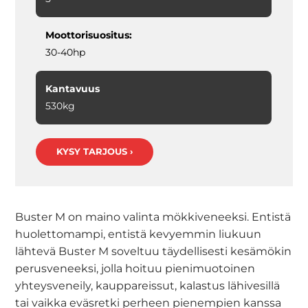
Moottorisuositus:
30-40hp
Kantavuus
530kg
KYSY TARJOUS ›
Buster M on maino valinta mökkiveneeksi. Entistä
huolettomampi, entistä kevyemmin liukuun
lähtevä Buster M soveltuu täydellisesti kesämökin
perusveneeksi, jolla hoituu pienimuotoinen
yhteysveneily, kauppareissut, kalastus lähivesillä
tai vaikka eväsretki perheen pienempien kanssa