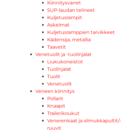
Kiinnitysvarret
SUP-laudan telineet
Kuljetusrampit
Askelmat
Kuljetusramppien tarvikkeet
Kädensija, metallia
Taavetit
Venetuolit ja -tuolinjalat
Liukukoneistot
Tuolinjalat
Tuolit
Venetuolit
Veneen kiinnitys
Pollarit
Knaapit
Trailerikoukut
Venerenkaat ja silmukkapultit/-
ruuvit