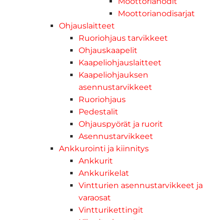
Moottorianodit
Moottorianodisarjat
Ohjauslaitteet
Ruoriohjaus tarvikkeet
Ohjauskaapelit
Kaapeliohjauslaitteet
Kaapeliohjauksen
asennustarvikkeet
Ruoriohjaus
Pedestalit
Ohjauspyörät ja ruorit
Asennustarvikkeet
Ankkurointi ja kiinnitys
Ankkurit
Ankkurikelat
Vintturien asennustarvikkeet ja
varaosat
Vintturikettingit