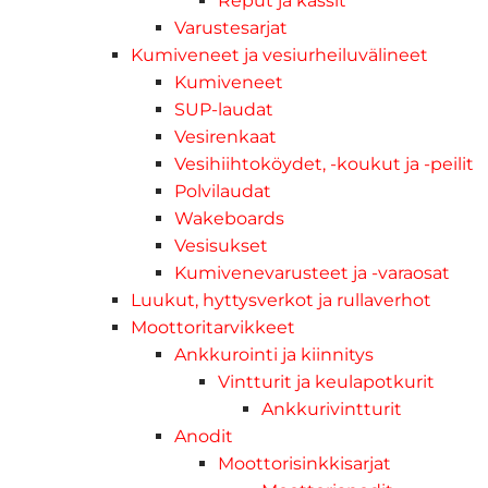
Reput ja kassit
Varustesarjat
Kumiveneet ja vesiurheiluvälineet
Kumiveneet
SUP-laudat
Vesirenkaat
Vesihiihtoköydet, -koukut ja -peilit
Polvilaudat
Wakeboards
Vesisukset
Kumivenevarusteet ja -varaosat
Luukut, hyttysverkot ja rullaverhot
Moottoritarvikkeet
Ankkurointi ja kiinnitys
Vintturit ja keulapotkurit
Ankkurivintturit
Anodit
Moottorisinkkisarjat