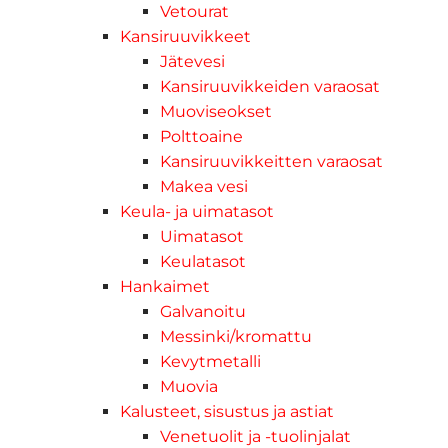
Vetourat
Kansiruuvikkeet
Jätevesi
Kansiruuvikkeiden varaosat
Muoviseokset
Polttoaine
Kansiruuvikkeitten varaosat
Makea vesi
Keula- ja uimatasot
Uimatasot
Keulatasot
Hankaimet
Galvanoitu
Messinki/kromattu
Kevytmetalli
Muovia
Kalusteet, sisustus ja astiat
Venetuolit ja -tuolinjalat