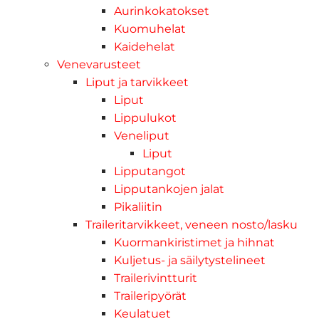
Aurinkokatokset
Kuomuhelat
Kaidehelat
Venevarusteet
Liput ja tarvikkeet
Liput
Lippulukot
Veneliput
Liput
Lipputangot
Lipputankojen jalat
Pikaliitin
Traileritarvikkeet, veneen nosto/lasku
Kuormankiristimet ja hihnat
Kuljetus- ja säilytystelineet
Trailerivintturit
Traileripyörät
Keulatuet