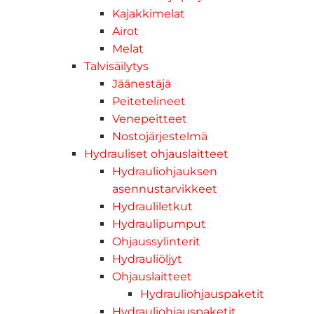
Kajakkimelat
Airot
Melat
Talvisäilytys
Jäänestäjä
Peitetelineet
Venepeitteet
Nostojärjestelmä
Hydrauliset ohjauslaitteet
Hydrauliohjauksen
asennustarvikkeet
Hydrauliletkut
Hydraulipumput
Ohjaussylinterit
Hydrauliöljyt
Ohjauslaitteet
Hydrauliohjauspaketit
Hydrauliohjauspaketit