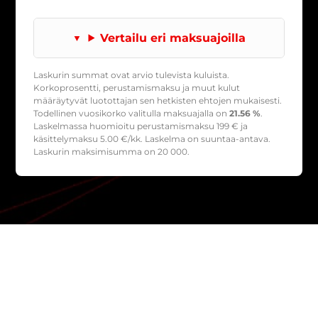
Vertailu eri maksuajoilla
Laskurin summat ovat arvio tulevista kuluista.
Korkoprosentti, perustamismaksu ja muut kulut
määräytyvät luotottajan sen hetkisten ehtojen mukaisesti.
Todellinen vuosikorko valitulla maksuajalla on
21.56 %
.
Laskelmassa huomioitu perustamismaksu
199
€ ja
käsittelymaksu
5.00
€/kk. Laskelma on suuntaa-antava.
Laskurin maksimisumma on 20 000.