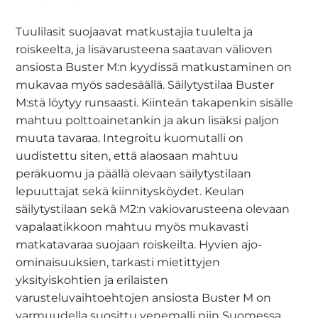
Tuulilasit suojaavat matkustajia tuulelta ja
roiskeelta, ja lisävarusteena saatavan välioven
ansiosta Buster M:n kyydissä matkustaminen on
mukavaa myös sadesäällä. Säilytystilaa Buster
M:stä löytyy runsaasti. Kiinteän takapenkin sisälle
mahtuu polttoainetankin ja akun lisäksi paljon
muuta tavaraa. Integroitu kuomutalli on
uudistettu siten, että alaosaan mahtuu
peräkuomu ja päällä olevaan säilytystilaan
lepuuttajat sekä kiinnitysköydet. Keulan
säilytystilaan sekä M2:n vakiovarusteena olevaan
vapalaatikkoon mahtuu myös mukavasti
matkatavaraa suojaan roiskeilta. Hyvien ajo-
ominaisuuksien, tarkasti mietittyjen
yksityiskohtien ja erilaisten
varusteluvaihtoehtojen ansiosta Buster M on
varmuudella suosittu venemalli niin Suomessa,