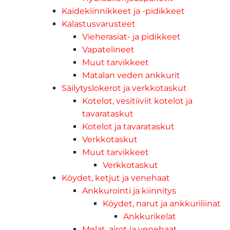
Kaidekiinnikkeet ja -pidikkeet
Kalastusvarusteet
Vieherasiat- ja pidikkeet
Vapatelineet
Muut tarvikkeet
Matalan veden ankkurit
Säilytyslokerot ja verkkotaskut
Kotelot, vesitiiviit kotelot ja
tavarataskut
Kotelot ja tavarataskut
Verkkotaskut
Muut tarvikkeet
Verkkotaskut
Köydet, ketjut ja venehaat
Ankkurointi ja kiinnitys
Köydet, narut ja ankkuriliinat
Ankkurikelat
Melat, airot ja venehaat