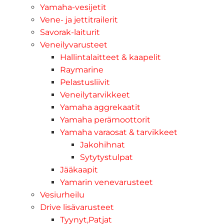
Yamaha-vesijetit
Vene- ja jettitrailerit
Savorak-laiturit
Veneilyvarusteet
Hallintalaitteet & kaapelit
Raymarine
Pelastusliivit
Veneilytarvikkeet
Yamaha aggrekaatit
Yamaha perämoottorit
Yamaha varaosat & tarvikkeet
Jakohihnat
Sytytystulpat
Jääkaapit
Yamarin venevarusteet
Vesiurheilu
Drive lisävarusteet
Tyynyt,Patjat