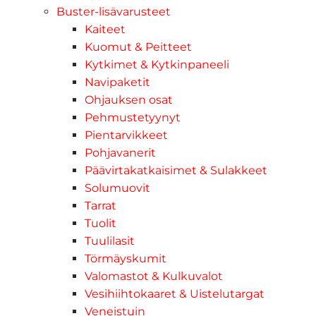
Buster-lisävarusteet
Kaiteet
Kuomut & Peitteet
Kytkimet & Kytkinpaneeli
Navipaketit
Ohjauksen osat
Pehmustetyynyt
Pientarvikkeet
Pohjavanerit
Päävirtakatkaisimet & Sulakkeet
Solumuovit
Tarrat
Tuolit
Tuulilasit
Törmäyskumit
Valomastot & Kulkuvalot
Vesihiihtokaaret & Uistelutargat
Veneistuin