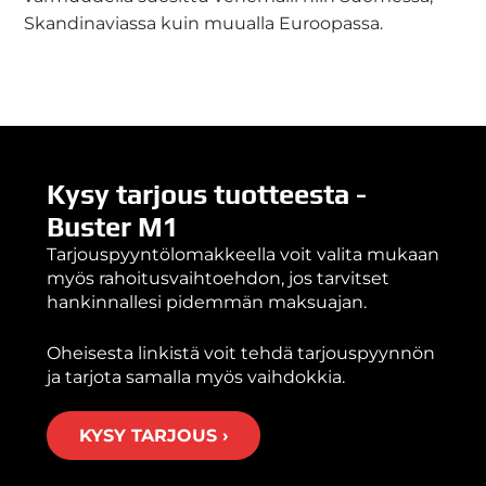
Skandinaviassa kuin muualla Euroopassa.
Kysy tarjous tuotteesta -
Buster M1
Tarjouspyyntölomakkeella voit valita mukaan
myös rahoitusvaihtoehdon, jos tarvitset
hankinnallesi pidemmän maksuajan.
Oheisesta linkistä voit tehdä tarjouspyynnön
ja tarjota samalla myös vaihdokkia.
KYSY TARJOUS ›