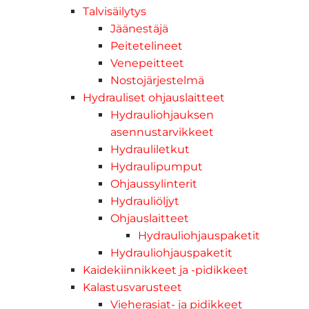
Talvisäilytys
Jäänestäjä
Peitetelineet
Venepeitteet
Nostojärjestelmä
Hydrauliset ohjauslaitteet
Hydrauliohjauksen
asennustarvikkeet
Hydrauliletkut
Hydraulipumput
Ohjaussylinterit
Hydrauliöljyt
Ohjauslaitteet
Hydrauliohjauspaketit
Hydrauliohjauspaketit
Kaidekiinnikkeet ja -pidikkeet
Kalastusvarusteet
Vieherasiat- ja pidikkeet