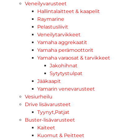
Veneilyvarusteet
Hallintalaitteet & kaapelit
Raymarine
Pelastusliivit
Veneilytarvikkeet
Yamaha aggrekaatit
Yamaha perämoottorit
Yamaha varaosat & tarvikkeet
Jakohihnat
Sytytystulpat
Jääkaapit
Yamarin venevarusteet
Vesiurheilu
Drive lisävarusteet
Tyynyt,Patjat
Buster-lisävarusteet
Kaiteet
Kuomut & Peitteet