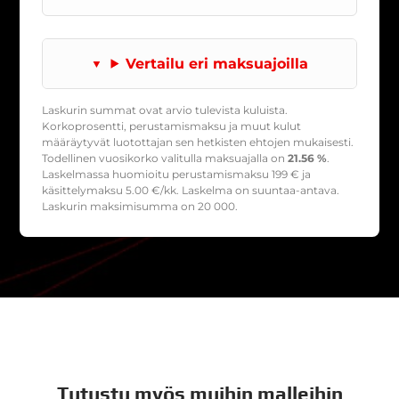
Vertailu eri maksuajoilla
Laskurin summat ovat arvio tulevista kuluista.
Korkoprosentti, perustamismaksu ja muut kulut
määräytyvät luotottajan sen hetkisten ehtojen mukaisesti.
Todellinen vuosikorko valitulla maksuajalla on
21.56 %
.
Laskelmassa huomioitu perustamismaksu
199
€ ja
käsittelymaksu
5.00
€/kk. Laskelma on suuntaa-antava.
Laskurin maksimisumma on 20 000.
Tutustu myös muihin malleihin