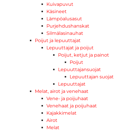
Kuivapuvut
Käsineet
Lämpöalusasut
Purjehdushanskat
Silmälasinauhat
Poijut ja lepuuttajat
Lepuuttajat ja poijut
Poijut, ketjut ja painot
Poijut
Lepuuttajansuojat
Lepuuttajan suojat
Lepuuttajat
Melat, airot ja venehaat
Vene- ja poijuhaat
Venehaat ja poijuhaat
Kajakkimelat
Airot
Melat