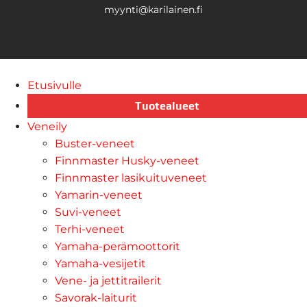
myynti@karilainen.fi
Etusivulle
Tuotealueet
Veneily
Buster-veneet
Finnmaster Husky-veneet
Finnmaster lasikuituveneet
Yamarin-veneet
Suvi-veneet
Terhi-veneet
Yamaha-perämoottorit
Yamaha-vesijetit
Vene- ja jettitrailerit
Savorak-laiturit