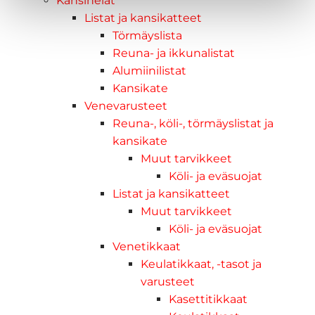
Kansihelat
Listat ja kansikatteet
Törmäyslista
Reuna- ja ikkunalistat
Alumiinilistat
Kansikate
Venevarusteet
Reuna-, köli-, törmäyslistat ja
kansikate
Muut tarvikkeet
Köli- ja eväsuojat
Listat ja kansikatteet
Muut tarvikkeet
Köli- ja eväsuojat
Venetikkaat
Keulatikkaat, -tasot ja
varusteet
Kasettitikkaat