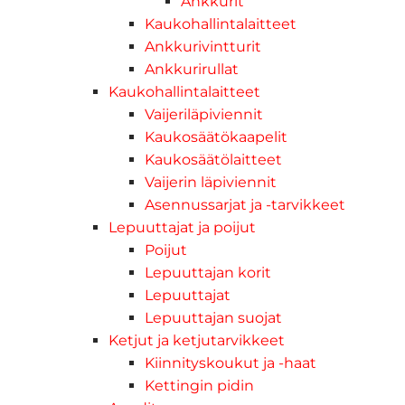
Ankkurit
Kaukohallintalaitteet
Ankkurivintturit
Ankkurirullat
Kaukohallintalaitteet
Vaijeriläpiviennit
Kaukosäätökaapelit
Kaukosäätölaitteet
Vaijerin läpiviennit
Asennussarjat ja -tarvikkeet
Lepuuttajat ja poijut
Poijut
Lepuuttajan korit
Lepuuttajat
Lepuuttajan suojat
Ketjut ja ketjutarvikkeet
Kiinnityskoukut ja -haat
Kettingin pidin