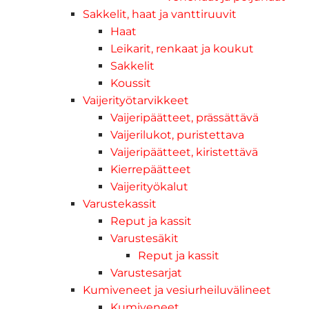
Sakkelit, haat ja vanttiruuvit
Haat
Leikarit, renkaat ja koukut
Sakkelit
Koussit
Vaijerityötarvikkeet
Vaijeripäätteet, prässättävä
Vaijerilukot, puristettava
Vaijeripäätteet, kiristettävä
Kierrepäätteet
Vaijerityökalut
Varustekassit
Reput ja kassit
Varustesäkit
Reput ja kassit
Varustesarjat
Kumiveneet ja vesiurheiluvälineet
Kumiveneet