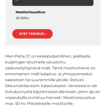
Moottorisuositus:
40-50hv
KYSY TARJOUS ›
Meri-Palta CC on keskipulpetillinen, jalallisella
kuljettajan istuimella varustettu
sadevesityhjenevä malli. Tämä moottorivene on
erinomainen malli kalastus- ja yhteysveneeksi
saaristoon tai suuremmille järville. Reilusti
liikkumatilaa esim. kalastukseen. Veneessä ei ole
liukukynnystä käytännössä ollenkaan, joten ajo eri
nopeuksilla onnistuu hienosti. Moottorisuositus
max. 50 hv. Pitkärikiselle moottorille.