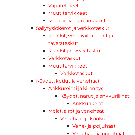
Vapatelineet
Muut tarvikkeet
Matalan veden ankkurit
Säilytyslokerot ja verkkotaskut
Kotelot, vesitiiviit kotelot ja
tavarataskut
Kotelot ja tavarataskut
Verkkotaskut
Muut tarvikkeet
Verkkotaskut
Köydet, ketjut ja venehaat
Ankkurointi ja kiinnitys
Köydet, narut ja ankkuriliinat
Ankkurikelat
Melat, airot ja venehaat
Venehaat ja koukut
Vene- ja poijuhaat
Venehaat ja poijuhaat