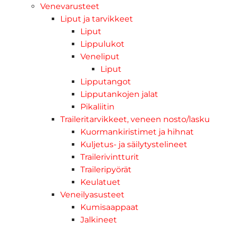
Venevarusteet
Liput ja tarvikkeet
Liput
Lippulukot
Veneliput
Liput
Lipputangot
Lipputankojen jalat
Pikaliitin
Traileritarvikkeet, veneen nosto/lasku
Kuormankiristimet ja hihnat
Kuljetus- ja säilytystelineet
Trailerivintturit
Traileripyörät
Keulatuet
Veneilyasusteet
Kumisaappaat
Jalkineet