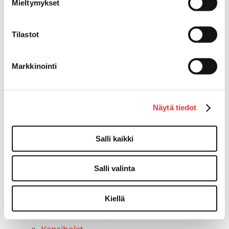
Mieltymykset
Vinssit
Piha ja puutarha
Tilastot
STIGA ajoleikkurit
STIGA ruohonleikkurit
STIGA robottileikkurit
Markkinointi
STIGA pienkoneet
STIGA lumilingot
Vapaa-aika
Näytä tiedot
Paidat
Hupparit
Salli kaikki
Takit
Ajolasit
Aurinkolasit
Salli valinta
Tarjoukset
Poistotuotteet
Kiellä
Lahjakortti
Maritim venetarvikkeet