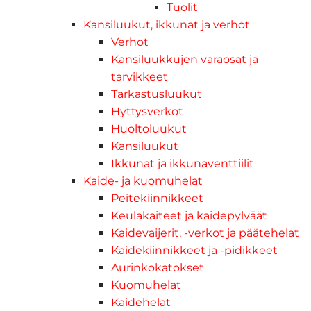
Tuolit
Kansiluukut, ikkunat ja verhot
Verhot
Kansiluukkujen varaosat ja
tarvikkeet
Tarkastusluukut
Hyttysverkot
Huoltoluukut
Kansiluukut
Ikkunat ja ikkunaventtiilit
Kaide- ja kuomuhelat
Peitekiinnikkeet
Keulakaiteet ja kaidepylväät
Kaidevaijerit, -verkot ja päätehelat
Kaidekiinnikkeet ja -pidikkeet
Aurinkokatokset
Kuomuhelat
Kaidehelat