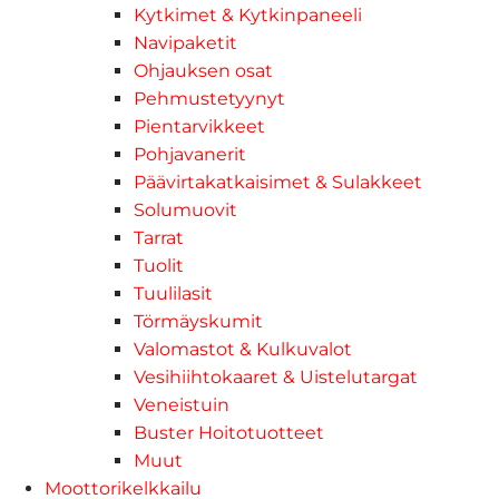
Kytkimet & Kytkinpaneeli
Navipaketit
Ohjauksen osat
Pehmustetyynyt
Pientarvikkeet
Pohjavanerit
Päävirtakatkaisimet & Sulakkeet
Solumuovit
Tarrat
Tuolit
Tuulilasit
Törmäyskumit
Valomastot & Kulkuvalot
Vesihiihtokaaret & Uistelutargat
Veneistuin
Buster Hoitotuotteet
Muut
Moottorikelkkailu