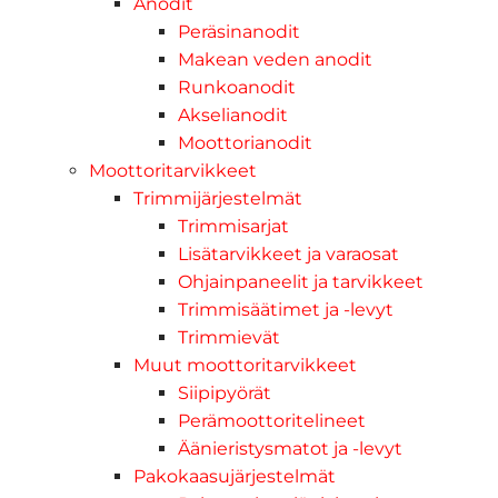
Anodit
Peräsinanodit
Makean veden anodit
Runkoanodit
Akselianodit
Moottorianodit
Moottoritarvikkeet
Trimmijärjestelmät
Trimmisarjat
Lisätarvikkeet ja varaosat
Ohjainpaneelit ja tarvikkeet
Trimmisäätimet ja -levyt
Trimmievät
Muut moottoritarvikkeet
Siipipyörät
Perämoottoritelineet
Äänieristysmatot ja -levyt
Pakokaasujärjestelmät