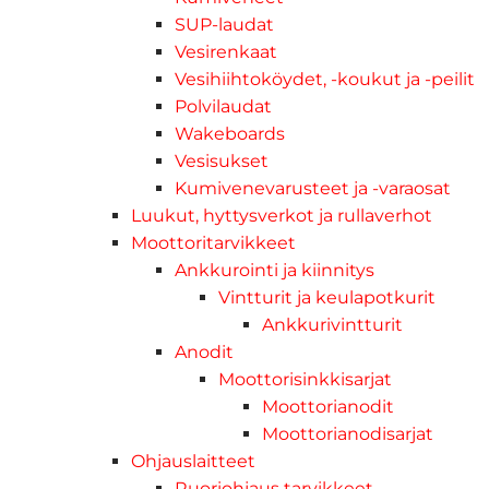
SUP-laudat
Vesirenkaat
Vesihiihtoköydet, -koukut ja -peilit
Polvilaudat
Wakeboards
Vesisukset
Kumivenevarusteet ja -varaosat
Luukut, hyttysverkot ja rullaverhot
Moottoritarvikkeet
Ankkurointi ja kiinnitys
Vintturit ja keulapotkurit
Ankkurivintturit
Anodit
Moottorisinkkisarjat
Moottorianodit
Moottorianodisarjat
Ohjauslaitteet
Ruoriohjaus tarvikkeet