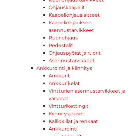
Ohjauskaapelit
Kaapeliohjauslaitteet
Kaapeliohjauksen
asennustarvikkeet
Ruoriohjaus
Pedestalit
Ohjauspyörät ja ruorit
Asennustarvikkeet
Ankkurointi ja kiinnitys
Ankkurit
Ankkurikelat
Vintturien asennustarvikkeet ja
varaosat
Vintturikettingit
Kiinnitysjouset
Kalliokiilat ja renkaat
Ankkurointi