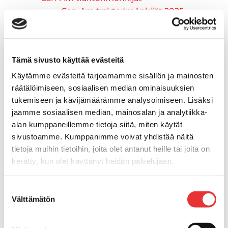
Can-Am traktorimönkijät 2025
Can-Am traktorimönkijät 2026
Can-Am SSV-Mallit
Traxter mallisto
Tämä sivusto käyttää evästeitä
Traxter 2025
Traxter 2026
Käytämme evästeitä tarjoamamme sisällön ja mainosten
Maverick mallisto
räätälöimiseen, sosiaalisen median ominaisuuksien
Maverick 2025
tukemiseen ja kävijämäärämme analysoimiseen. Lisäksi
Maverick 2026
jaamme sosiaalisen median, mainosalan ja analytiikka-
alan kumppaneillemme tietoja siitä, miten käytät
Mönkijöiden lisävarusteet ja -tarvikkeet
sivustoamme. Kumppanimme voivat yhdistää näitä
Ajolasit
tietoja muihin tietoihin, joita olet antanut heille tai joita on
Asusteet
kerätty, kun olet käyttänyt heidän palvelujaan.
Can-Am varusteet
Huoltotarvikkeet
Lisätietoja:
karilainen.fi/tietosuoja
Motobatt akut
Suostumuksen
Välttämätön
valinta
Puskulevyt
Rengas/Vannesetit
Työvalot