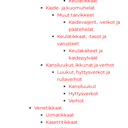
Keulatikkaat
Kaide- ja kuomuhelat
Muut tarvikkeet
Kaidevaijerit, -verkot ja
päätehelat
Keulatikkaat, -tasot ja
varusteet
Keulakaiteet ja
kaidepylväät
Kansiluukut, ikkunat ja verhot
Luukut, hyttysverkot ja
rullaverhot
Kansiluukut
Hyttysverkot
Verhot
Venetikkaat
Uimatikkaat
Kasettitikkaat