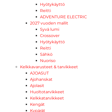
Hyötykäyttö
Reitti
ADVENTURE ELECTRIC
2027 vuoden mallit
Syvä lumi
Crossover
Hyötykäyttö
Reitti
Sähkö
Nuoriso
Kelkkavarusteet & tarvikkeet
AJOASUT
Ajohanskat
Ajolasit
Huoltotarvikkeet
Kelkkatarvikkeet
Kengät
Kypärät