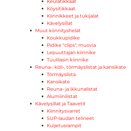
Keulatikkaat
Köysitikkaat
Kiinnikkeet ja tukijalat
Kävelysillat
Muut kiinnityshelat
Koukkupidike
Pidike "clips", muovia
Lepuuttajan kiinnike
Tuulilasin kiinnike
Reuna-, köli-, törmäyslistat ja kansikate
Törmäyslista
Kansikate
Reuna- ja ikkunalistat
Alumiinilistat
Kävelysillat ja Taavetit
Kiinnitysvarret
SUP-laudan telineet
Kuljetusrampit