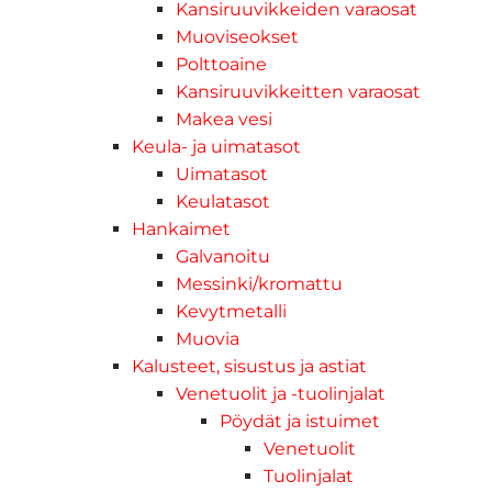
Kansiruuvikkeiden varaosat
Muoviseokset
Polttoaine
Kansiruuvikkeitten varaosat
Makea vesi
Keula- ja uimatasot
Uimatasot
Keulatasot
Hankaimet
Galvanoitu
Messinki/kromattu
Kevytmetalli
Muovia
Kalusteet, sisustus ja astiat
Venetuolit ja -tuolinjalat
Pöydät ja istuimet
Venetuolit
Tuolinjalat