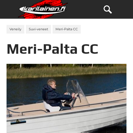
Veneily
Suvi-veneet
Meri-Palta CC
Meri-Palta CC