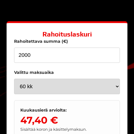
Rahoituslaskuri
Rahoitettava summa (€)
Valittu maksuaika
Kuukausierä arviolta:
47,40 €
Sisältää koron ja käsittelymaksun.