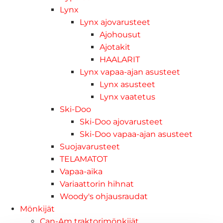
Lynx
Lynx ajovarusteet
Ajohousut
Ajotakit
HAALARIT
Lynx vapaa-ajan asusteet
Lynx asusteet
Lynx vaatetus
Ski-Doo
Ski-Doo ajovarusteet
Ski-Doo vapaa-ajan asusteet
Suojavarusteet
TELAMATOT
Vapaa-aika
Variaattorin hihnat
Woody's ohjausraudat
Mönkijät
Can-Am traktorimönkijät