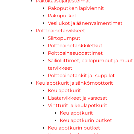
Pakokaasujärjestelmät
Pakoputken läpiviennit
Pakoputket
Vesilukot ja äänenvaimentimet
Polttoainetarvikkeet
Siirtopumput
Polttoainetankkiletkut
Polttoainesuodattimet
Säiliöliittimet, pallopumput ja muut
tarvikkeet
Polttoainetankit ja -suppilot
Keulapotkurit ja sähkömoottorit
Keulapotkurit
Lisätarvikkeet ja varaosat
Vintturit ja keulapotkurit
Keulapotkurit
Keulapotkurin putket
Keulapotkurin putket