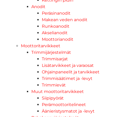
Kettingin pidin
Anodit
Peräsinanodit
Makean veden anodit
Runkoanodit
Akselianodit
Moottorianodit
Moottoritarvikkeet
Trimmijärjestelmät
Trimmisarjat
Lisätarvikkeet ja varaosat
Ohjainpaneelit ja tarvikkeet
Trimmisäätimet ja -levyt
Trimmievät
Muut moottoritarvikkeet
Siipipyörät
Perämoottoritelineet
Äänieristysmatot ja -levyt