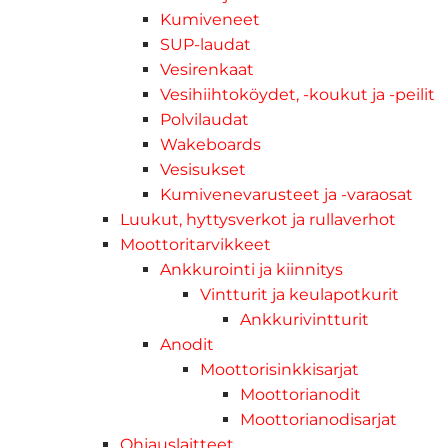
Kumiveneet
SUP-laudat
Vesirenkaat
Vesihiihtoköydet, -koukut ja -peilit
Polvilaudat
Wakeboards
Vesisukset
Kumivenevarusteet ja -varaosat
Luukut, hyttysverkot ja rullaverhot
Moottoritarvikkeet
Ankkurointi ja kiinnitys
Vintturit ja keulapotkurit
Ankkurivintturit
Anodit
Moottorisinkkisarjat
Moottorianodit
Moottorianodisarjat
Ohjauslaitteet