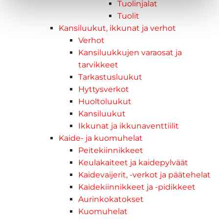
Tuolinjalat
Tuolit
Kansiluukut, ikkunat ja verhot
Verhot
Kansiluukkujen varaosat ja
tarvikkeet
Tarkastusluukut
Hyttysverkot
Huoltoluukut
Kansiluukut
Ikkunat ja ikkunaventtiilit
Kaide- ja kuomuhelat
Peitekiinnikkeet
Keulakaiteet ja kaidepylväät
Kaidevaijerit, -verkot ja päätehelat
Kaidekiinnikkeet ja -pidikkeet
Aurinkokatokset
Kuomuhelat