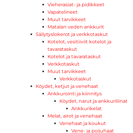
Vieherasiat- ja pidikkeet
Vapatelineet
Muut tarvikkeet
Matalan veden ankkurit
Säilytyslokerot ja verkkotaskut
Kotelot, vesitiiviit kotelot ja
tavarataskut
Kotelot ja tavarataskut
Verkkotaskut
Muut tarvikkeet
Verkkotaskut
Köydet, ketjut ja venehaat
Ankkurointi ja kiinnitys
Köydet, narut ja ankkuriliinat
Ankkurikelat
Melat, airot ja venehaat
Venehaat ja koukut
Vene- ja poijuhaat