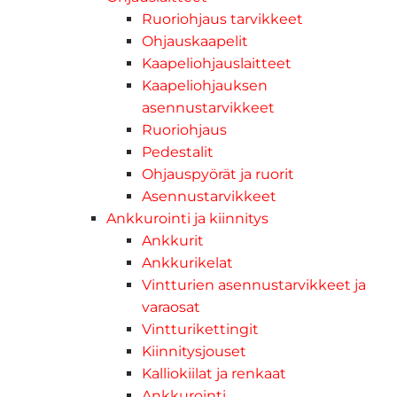
Ruoriohjaus tarvikkeet
Ohjauskaapelit
Kaapeliohjauslaitteet
Kaapeliohjauksen
asennustarvikkeet
Ruoriohjaus
Pedestalit
Ohjauspyörät ja ruorit
Asennustarvikkeet
Ankkurointi ja kiinnitys
Ankkurit
Ankkurikelat
Vintturien asennustarvikkeet ja
varaosat
Vintturikettingit
Kiinnitysjouset
Kalliokiilat ja renkaat
Ankkurointi