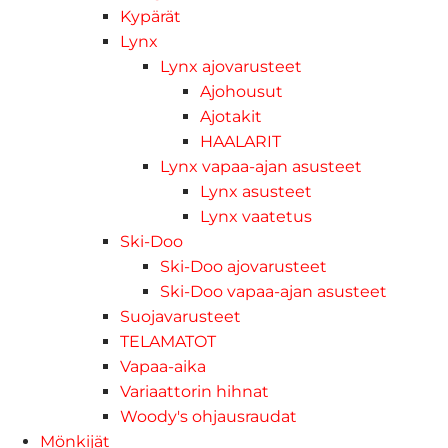
Kypärät
Lynx
Lynx ajovarusteet
Ajohousut
Ajotakit
HAALARIT
Lynx vapaa-ajan asusteet
Lynx asusteet
Lynx vaatetus
Ski-Doo
Ski-Doo ajovarusteet
Ski-Doo vapaa-ajan asusteet
Suojavarusteet
TELAMATOT
Vapaa-aika
Variaattorin hihnat
Woody's ohjausraudat
Mönkijät