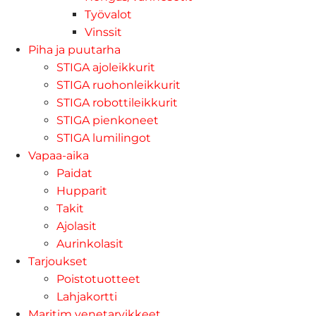
Työvalot
Vinssit
Piha ja puutarha
STIGA ajoleikkurit
STIGA ruohonleikkurit
STIGA robottileikkurit
STIGA pienkoneet
STIGA lumilingot
Vapaa-aika
Paidat
Hupparit
Takit
Ajolasit
Aurinkolasit
Tarjoukset
Poistotuotteet
Lahjakortti
Maritim venetarvikkeet