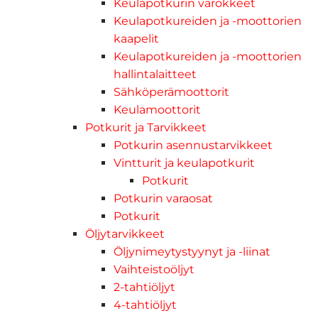
Keulapotkurin varokkeet
Keulapotkureiden ja -moottorien
kaapelit
Keulapotkureiden ja -moottorien
hallintalaitteet
Sähköperämoottorit
Keulamoottorit
Potkurit ja Tarvikkeet
Potkurin asennustarvikkeet
Vintturit ja keulapotkurit
Potkurit
Potkurin varaosat
Potkurit
Öljytarvikkeet
Öljynimeytystyynyt ja -liinat
Vaihteistoöljyt
2-tahtiöljyt
4-tahtiöljyt