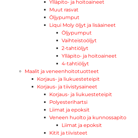
Ylläpito- ja hoitoaineet
Muut rasvat
Öljypumput
Liqui Moly öljyt ja lisäaineet
Öljypumput
Vaihteistoöljyt
2-tahtiöljyt
Ylläpito- ja hoitoaineet
4-tahtiöljyt
Maalit ja veneenhoitotuotteet
Korjaus- ja liukuesteteipit
Korjaus- ja tiivistysaineet
Korjaus- ja liukuesteteipit
Polyesterihartsi
Liimat ja epoksit
Veneen huolto ja kunnossapito
Liimat ja epoksit
Kitit ja tiivisteet