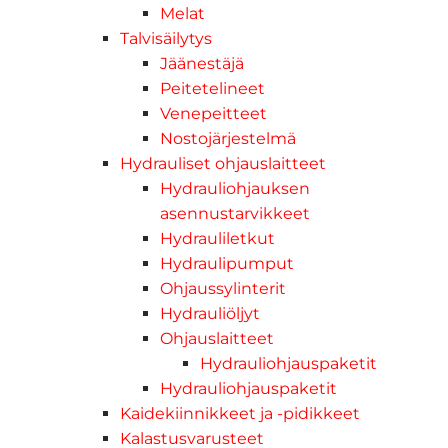
Melat
Talvisäilytys
Jäänestäjä
Peitetelineet
Venepeitteet
Nostojärjestelmä
Hydrauliset ohjauslaitteet
Hydrauliohjauksen
asennustarvikkeet
Hydrauliletkut
Hydraulipumput
Ohjaussylinterit
Hydrauliöljyt
Ohjauslaitteet
Hydrauliohjauspaketit
Hydrauliohjauspaketit
Kaidekiinnikkeet ja -pidikkeet
Kalastusvarusteet