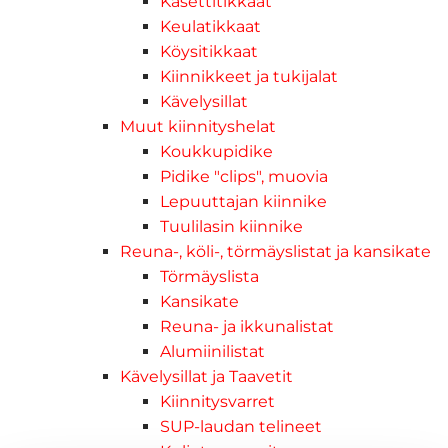
Kasettitikkaat
Keulatikkaat
Köysitikkaat
Kiinnikkeet ja tukijalat
Kävelysillat
Muut kiinnityshelat
Koukkupidike
Pidike "clips", muovia
Lepuuttajan kiinnike
Tuulilasin kiinnike
Reuna-, köli-, törmäyslistat ja kansikate
Törmäyslista
Kansikate
Reuna- ja ikkunalistat
Alumiinilistat
Kävelysillat ja Taavetit
Kiinnitysvarret
SUP-laudan telineet