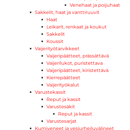
Venehaat ja poijuhaat
Sakkelit, haat ja vanttiruuvit
Haat
Leikarit, renkaat ja koukut
Sakkelit
Koussit
Vaijerityötarvikkeet
Vaijeripäätteet, prässättävä
Vaijerilukot, puristettava
Vaijeripäätteet, kiristettävä
Kierrepäätteet
Vaijerityökalut
Varustekassit
Reput ja kassit
Varustesäkit
Reput ja kassit
Varustesarjat
Kumiveneet ja vesiurheiluvälineet