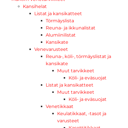
Kansihelat
Listat ja kansikatteet
Törmäyslista
Reuna- ja ikkunalistat
Alumiinilistat
Kansikate
Venevarusteet
Reuna-, köli-, törmäyslistat ja
kansikate
Muut tarvikkeet
Köli- ja eväsuojat
Listat ja kansikatteet
Muut tarvikkeet
Köli- ja eväsuojat
Venetikkaat
Keulatikkaat, -tasot ja
varusteet
Kasettitikkaat