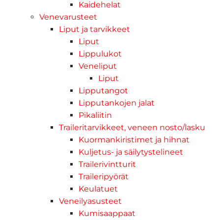
Kaidehelat
Venevarusteet
Liput ja tarvikkeet
Liput
Lippulukot
Veneliput
Liput
Lipputangot
Lipputankojen jalat
Pikaliitin
Traileritarvikkeet, veneen nosto/lasku
Kuormankiristimet ja hihnat
Kuljetus- ja säilytystelineet
Trailerivintturit
Traileripyörät
Keulatuet
Veneilyasusteet
Kumisaappaat