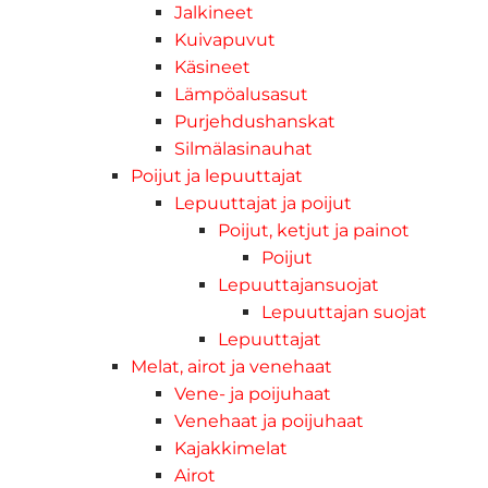
Jalkineet
Kuivapuvut
Käsineet
Lämpöalusasut
Purjehdushanskat
Silmälasinauhat
Poijut ja lepuuttajat
Lepuuttajat ja poijut
Poijut, ketjut ja painot
Poijut
Lepuuttajansuojat
Lepuuttajan suojat
Lepuuttajat
Melat, airot ja venehaat
Vene- ja poijuhaat
Venehaat ja poijuhaat
Kajakkimelat
Airot