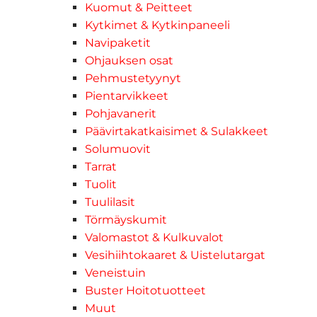
Kuomut & Peitteet
Kytkimet & Kytkinpaneeli
Navipaketit
Ohjauksen osat
Pehmustetyynyt
Pientarvikkeet
Pohjavanerit
Päävirtakatkaisimet & Sulakkeet
Solumuovit
Tarrat
Tuolit
Tuulilasit
Törmäyskumit
Valomastot & Kulkuvalot
Vesihiihtokaaret & Uistelutargat
Veneistuin
Buster Hoitotuotteet
Muut