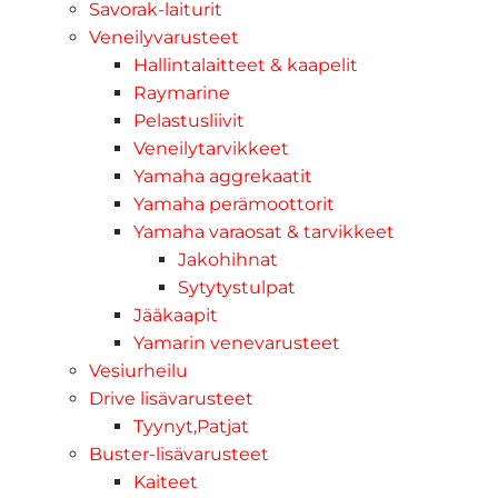
Savorak-laiturit
Veneilyvarusteet
Hallintalaitteet & kaapelit
Raymarine
Pelastusliivit
Veneilytarvikkeet
Yamaha aggrekaatit
Yamaha perämoottorit
Yamaha varaosat & tarvikkeet
Jakohihnat
Sytytystulpat
Jääkaapit
Yamarin venevarusteet
Vesiurheilu
Drive lisävarusteet
Tyynyt,Patjat
Buster-lisävarusteet
Kaiteet