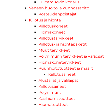
Lujitemuovin korjaus
Veneen huolto ja kunnossapito
Kosteudenpoistajat
Killotus ja hionta
Kiillotuskoneet
Hiomakoneet
Kiillotustarvikkeet
Kiillotus- ja hiontapaketit
Muut tarvikkeet
Pölynimurin tarvikkeet ja varaosat
Hiomakonetarvikkeet
Puunhoitotuotteet ja maalit
Kiillotusaineet
Alustallat ja välilaipat
Kiillotusaineet
Pölynimurit
Käsihiomatuotteet
Hiomatuotteet