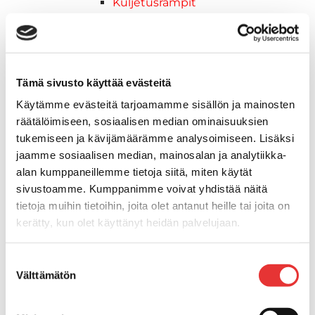
Kuljetusrampit
Askelmat
Kuljetusramppien tarvikkeet
Kädensija, metallia
Taavetit
Tämä sivusto käyttää evästeitä
Venetuolit ja -tuolinjalat
Käytämme evästeitä tarjoamamme sisällön ja mainosten
Liukukoneistot
räätälöimiseen, sosiaalisen median ominaisuuksien
Tuolinjalat
tukemiseen ja kävijämäärämme analysoimiseen. Lisäksi
Tuolit
jaamme sosiaalisen median, mainosalan ja analytiikka-
Venetuolit
alan kumppaneillemme tietoja siitä, miten käytät
Veneen kiinnitys
sivustoamme. Kumppanimme voivat yhdistää näitä
Pollarit
tietoja muihin tietoihin, joita olet antanut heille tai joita on
Knaapit
kerätty, kun olet käyttänyt heidän palvelujaan.
Trailerikoukut
Venerenkaat ja silmukkapultit/-
Lisätietoja:
karilainen.fi/tietosuoja
Suostumuksen
ruuvit
Välttämätön
valinta
Vetourat
Kansiruuvikkeet