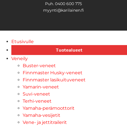
Puh. 0400 600 775
myynti@karilainen.fi
Etusivulle
Tuotealueet
Veneily
Buster-veneet
Finnmaster Husky-veneet
Finnmaster lasikuituveneet
Yamarin-veneet
Suvi-veneet
Terhi-veneet
Yamaha-perämoottorit
Yamaha-vesijetit
Vene- ja jettitrailerit