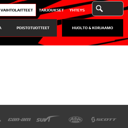
VAIHTOLAITTEET
TARJOUKSET
YHTEYS
A
POISTOTUOTTEET
HUOLTO & KORJAAMO