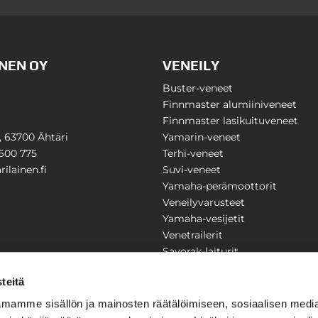
NEN OY
VENEILY
Buster-veneet
Finnmaster alumiiniveneet
Finnmaster lasikuituveneet
1, 63700 Ähtäri
Yamarin-veneet
600 775
Terhi-veneet
ilainen.fi
Suvi-veneet
Yamaha-perämoottorit
Veneilyvarusteet
Yamaha-vesijetit
Venetrailerit
Savorak-laiturit
PUUTARHA
KARILAINEN
teitä
Yritysesittely
mamme sisällön ja mainosten räätälöimiseen, sosiaalisen medi
Yhteystiedot