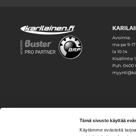
KARILAI
Avoinna:
ma-pe 9-17
la 10-14
Kisällintie 
Puh. 0400 
myynti@kar
PIHA & 
Tämä sivusto käyttää eväs
Stiga
Käytämme evästeitä tarjoa