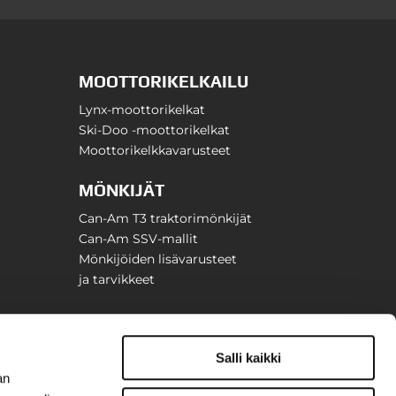
MOOTTORIKELKAILU
Lynx-moottorikelkat
Ski-Doo -moottorikelkat
Moottorikelkkavarusteet
MÖNKIJÄT
Can-Am T3 traktorimönkijät
Can-Am SSV-mallit
Mönkijöiden lisävarusteet
ja tarvikkeet
Salli kaikki
an