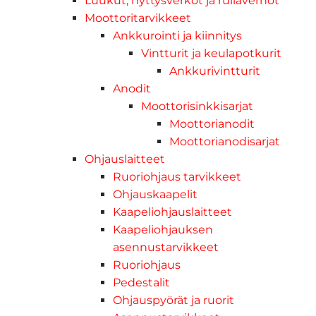
Luukut, hyttysverkot ja rullaverhot
Moottoritarvikkeet
Ankkurointi ja kiinnitys
Vintturit ja keulapotkurit
Ankkurivintturit
Anodit
Moottorisinkkisarjat
Moottorianodit
Moottorianodisarjat
Ohjauslaitteet
Ruoriohjaus tarvikkeet
Ohjauskaapelit
Kaapeliohjauslaitteet
Kaapeliohjauksen
asennustarvikkeet
Ruoriohjaus
Pedestalit
Ohjauspyörät ja ruorit