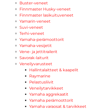
Buster-veneet
Finnmaster Husky-veneet
Finnmaster lasikuituveneet
Yamarin-veneet
Suvi-veneet
Terhi-veneet
Yamaha-perämoottorit
Yamaha-vesijetit
Vene- ja jettitrailerit
Savorak-laiturit
Veneilyvarusteet
Hallintalaitteet & kaapelit
Raymarine
Pelastusliivit
Veneilytarvikkeet
Yamaha aggrekaatit
Yamaha perämoottorit
Yamaha varaosat & tarvikkeet