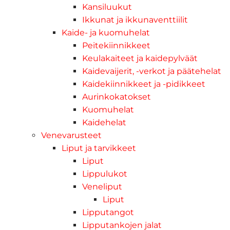
Kansiluukut
Ikkunat ja ikkunaventtiilit
Kaide- ja kuomuhelat
Peitekiinnikkeet
Keulakaiteet ja kaidepylväät
Kaidevaijerit, -verkot ja päätehelat
Kaidekiinnikkeet ja -pidikkeet
Aurinkokatokset
Kuomuhelat
Kaidehelat
Venevarusteet
Liput ja tarvikkeet
Liput
Lippulukot
Veneliput
Liput
Lipputangot
Lipputankojen jalat