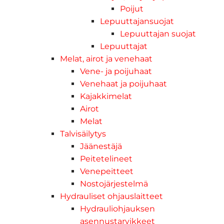
Poijut
Lepuuttajansuojat
Lepuuttajan suojat
Lepuuttajat
Melat, airot ja venehaat
Vene- ja poijuhaat
Venehaat ja poijuhaat
Kajakkimelat
Airot
Melat
Talvisäilytys
Jäänestäjä
Peitetelineet
Venepeitteet
Nostojärjestelmä
Hydrauliset ohjauslaitteet
Hydrauliohjauksen
asennustarvikkeet