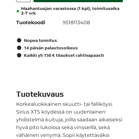
Maahantuojan varastossa (1 kpl), toimitusaika
3-7 vrk
Tuotekoodi
9518113408
Nopea toimitus
14 päivän palautusoikeus
Kaikki yli 150 € tilaukset rahtivapaasti
Tuotekuvaus
Korkealuokkainen skuutti- tai falliköysi.
Sirius XTS köydessä on uudenlainen
yhdistelmä kuituja, joilla saadaan aikaiseksi
hyvä pito lukoissa sekä vinsseillä, sekä
vähäinen venymä. Sopii käytettäväksi