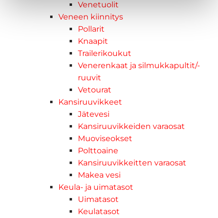
Venetuolit
Veneen kiinnitys
Pollarit
Knaapit
Trailerikoukut
Venerenkaat ja silmukkapultit/-
ruuvit
Vetourat
Kansiruuvikkeet
Jätevesi
Kansiruuvikkeiden varaosat
Muoviseokset
Polttoaine
Kansiruuvikkeitten varaosat
Makea vesi
Keula- ja uimatasot
Uimatasot
Keulatasot