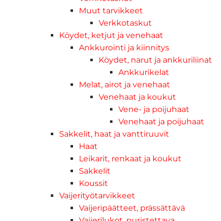
Muut tarvikkeet
Verkkotaskut
Köydet, ketjut ja venehaat
Ankkurointi ja kiinnitys
Köydet, narut ja ankkuriliinat
Ankkurikelat
Melat, airot ja venehaat
Venehaat ja koukut
Vene- ja poijuhaat
Venehaat ja poijuhaat
Sakkelit, haat ja vanttiruuvit
Haat
Leikarit, renkaat ja koukut
Sakkelit
Koussit
Vaijerityötarvikkeet
Vaijeripäätteet, prässättävä
Vaijerilukot, puristettava