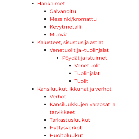
Hankaimet
Galvanoitu
Messinki/kromattu
Kevytmetalli
Muovia
Kalusteet, sisustus ja astiat
Venetuolit ja -tuolinjalat
Pöydät ja istuimet
Venetuolit
Tuolinjalat
Tuolit
Kansiluukut, ikkunat ja verhot
Verhot
Kansiluukkujen varaosat ja
tarvikkeet
Tarkastusluukut
Hyttysverkot
Huoltoluukut