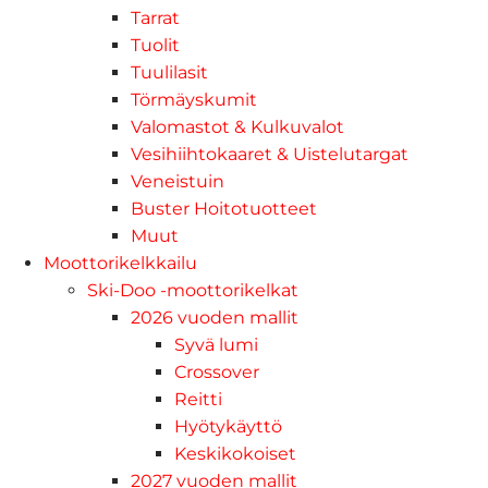
Tarrat
Tuolit
Tuulilasit
Törmäyskumit
Valomastot & Kulkuvalot
Vesihiihtokaaret & Uistelutargat
Veneistuin
Buster Hoitotuotteet
Muut
Moottorikelkkailu
Ski-Doo -moottorikelkat
2026 vuoden mallit
Syvä lumi
Crossover
Reitti
Hyötykäyttö
Keskikokoiset
2027 vuoden mallit