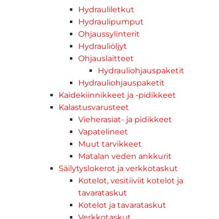
Hydrauliletkut
Hydraulipumput
Ohjaussylinterit
Hydrauliöljyt
Ohjauslaitteet
Hydrauliohjauspaketit
Hydrauliohjauspaketit
Kaidekiinnikkeet ja -pidikkeet
Kalastusvarusteet
Vieherasiat- ja pidikkeet
Vapatelineet
Muut tarvikkeet
Matalan veden ankkurit
Säilytyslokerot ja verkkotaskut
Kotelot, vesitiiviit kotelot ja
tavarataskut
Kotelot ja tavarataskut
Verkkotaskut