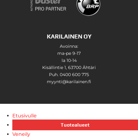
KARILAINEN OY
Avoinna:
ma-pe 9-17
la 10-14
Kisällintie 1, 63700 Ähtäri
Puh. 0400 600 775
myynti@karilainen.fi
Etusivulle
Tuotealueet
Veneily