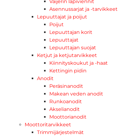
Vaijerin läpiviennit
Asennussarjat ja -tarvikkeet
Lepuuttajat ja poijut
Poijut
Lepuuttajan korit
Lepuuttajat
Lepuuttajan suojat
Ketjut ja ketjutarvikkeet
Kiinnityskoukut ja -haat
Kettingin pidin
Anodit
Peräsinanodit
Makean veden anodit
Runkoanodit
Akselianodit
Moottorianodit
Moottoritarvikkeet
Trimmijärjestelmät