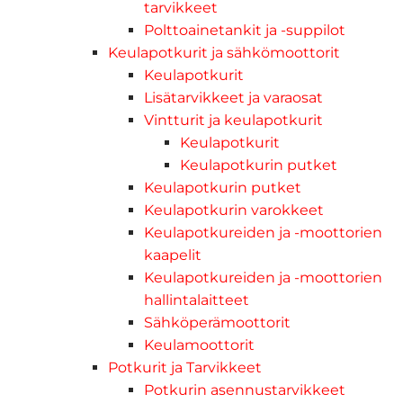
tarvikkeet
Polttoainetankit ja -suppilot
Keulapotkurit ja sähkömoottorit
Keulapotkurit
Lisätarvikkeet ja varaosat
Vintturit ja keulapotkurit
Keulapotkurit
Keulapotkurin putket
Keulapotkurin putket
Keulapotkurin varokkeet
Keulapotkureiden ja -moottorien
kaapelit
Keulapotkureiden ja -moottorien
hallintalaitteet
Sähköperämoottorit
Keulamoottorit
Potkurit ja Tarvikkeet
Potkurin asennustarvikkeet