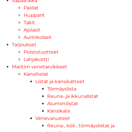
Vapaa-aika
Paidat
Hupparit
Takit
Ajolasit
Aurinkolasit
Tarjoukset
Poistotuotteet
Lahjakortti
Maritim venetarvikkeet
Kansihelat
Listat ja kansikatteet
Törmäyslista
Reuna- ja ikkunalistat
Alumiinilistat
Kansikate
Venevarusteet
Reuna-, köli-, törmäyslistat ja