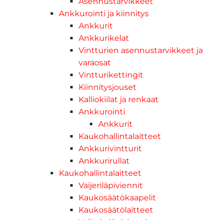
Asennustarvikkeet
Ankkurointi ja kiinnitys
Ankkurit
Ankkurikelat
Vintturien asennustarvikkeet ja
varaosat
Vintturikettingit
Kiinnitysjouset
Kalliokiilat ja renkaat
Ankkurointi
Ankkurit
Kaukohallintalaitteet
Ankkurivintturit
Ankkurirullat
Kaukohallintalaitteet
Vaijeriläpiviennit
Kaukosäätökaapelit
Kaukosäätölaitteet