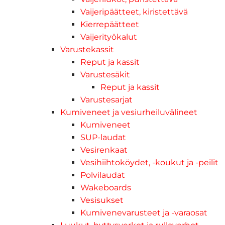
Vaijeripäätteet, kiristettävä
Kierrepäätteet
Vaijerityökalut
Varustekassit
Reput ja kassit
Varustesäkit
Reput ja kassit
Varustesarjat
Kumiveneet ja vesiurheiluvälineet
Kumiveneet
SUP-laudat
Vesirenkaat
Vesihiihtoköydet, -koukut ja -peilit
Polvilaudat
Wakeboards
Vesisukset
Kumivenevarusteet ja -varaosat