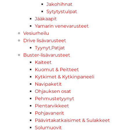
Jakohihnat
Sytytystulpat
Jääkaapit
Yamarin venevarusteet
Vesiurheilu
Drive lisävarusteet
Tyynyt,Patjat
Buster-lisävarusteet
Kaiteet
Kuomut & Peitteet
Kytkimet & Kytkinpaneeli
Navipaketit
Ohjauksen osat
Pehmustetyynyt
Pientarvikkeet
Pohjavanerit
Päävirtakatkaisimet & Sulakkeet
Solumuovit