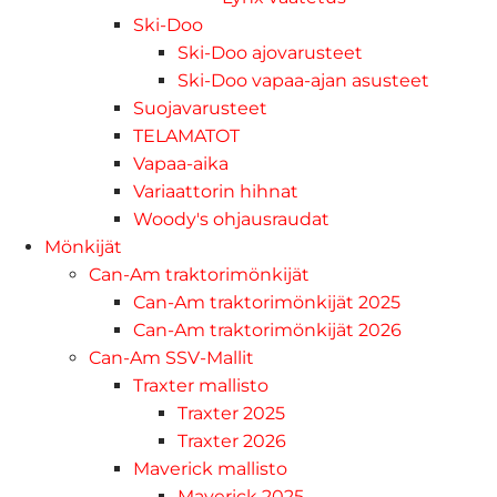
Ski-Doo
Ski-Doo ajovarusteet
Ski-Doo vapaa-ajan asusteet
Suojavarusteet
TELAMATOT
Vapaa-aika
Variaattorin hihnat
Woody's ohjausraudat
Mönkijät
Can-Am traktorimönkijät
Can-Am traktorimönkijät 2025
Can-Am traktorimönkijät 2026
Can-Am SSV-Mallit
Traxter mallisto
Traxter 2025
Traxter 2026
Maverick mallisto
Maverick 2025