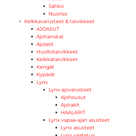
Sähkö
Nuoriso
Kelkkavarusteet & tarvikkeet
AJOASUT
Ajohanskat
Ajolasit
Huoltotarvikkeet
Kelkkatarvikkeet
Kengät
Kypärät
Lynx
Lynx ajovarusteet
Ajohousut
Ajotakit
HAALARIT
Lynx vapaa-ajan asusteet
Lynx asusteet
Lynx vaatetus