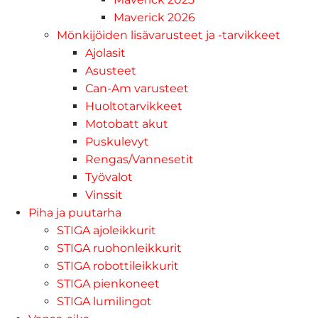
Maverick 2026
Mönkijöiden lisävarusteet ja -tarvikkeet
Ajolasit
Asusteet
Can-Am varusteet
Huoltotarvikkeet
Motobatt akut
Puskulevyt
Rengas/Vannesetit
Työvalot
Vinssit
Piha ja puutarha
STIGA ajoleikkurit
STIGA ruohonleikkurit
STIGA robottileikkurit
STIGA pienkoneet
STIGA lumilingot