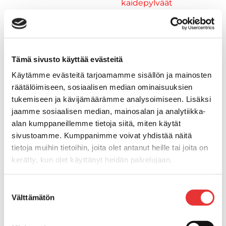
kaidepylväät
Kansiluukut, ikkunat ja verhot
Luukut, hyttysverkot ja
rullaverhot
Kansiluukut
Tämä sivusto käyttää evästeitä
Hyttysverkot
Käytämme evästeitä tarjoamamme sisällön ja mainosten
Verhot
räätälöimiseen, sosiaalisen median ominaisuuksien
Venetikkaat
tukemiseen ja kävijämäärämme analysoimiseen. Lisäksi
Uimatikkaat
jaamme sosiaalisen median, mainosalan ja analytiikka-
Kasettitikkaat
alan kumppaneillemme tietoja siitä, miten käytät
Keulatikkaat
sivustoamme. Kumppanimme voivat yhdistää näitä
Köysitikkaat
tietoja muihin tietoihin, joita olet antanut heille tai joita on
Kiinnikkeet ja tukijalat
kerätty, kun olet käyttänyt heidän palvelujaan.
Kävelysillat
Muut kiinnityshelat
Lisätietoja:
karilainen.fi/tietosuoja
Suostumuksen
Koukkupidike
Välttämätön
valinta
Pidike "clips", muovia
Lepuuttajan kiinnike