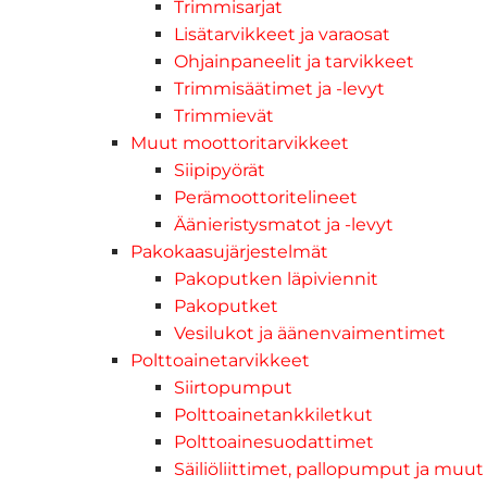
Trimmisarjat
Lisätarvikkeet ja varaosat
Ohjainpaneelit ja tarvikkeet
Trimmisäätimet ja -levyt
Trimmievät
Muut moottoritarvikkeet
Siipipyörät
Perämoottoritelineet
Äänieristysmatot ja -levyt
Pakokaasujärjestelmät
Pakoputken läpiviennit
Pakoputket
Vesilukot ja äänenvaimentimet
Polttoainetarvikkeet
Siirtopumput
Polttoainetankkiletkut
Polttoainesuodattimet
Säiliöliittimet, pallopumput ja muut