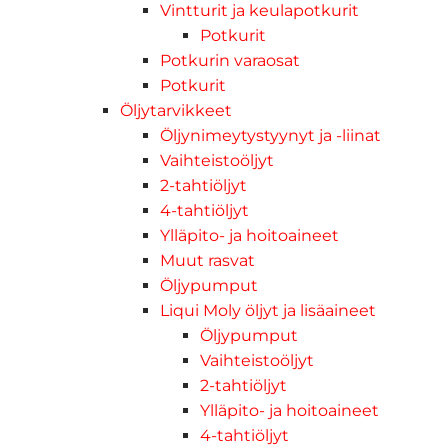
Vintturit ja keulapotkurit
Potkurit
Potkurin varaosat
Potkurit
Öljytarvikkeet
Öljynimeytystyynyt ja -liinat
Vaihteistoöljyt
2-tahtiöljyt
4-tahtiöljyt
Ylläpito- ja hoitoaineet
Muut rasvat
Öljypumput
Liqui Moly öljyt ja lisäaineet
Öljypumput
Vaihteistoöljyt
2-tahtiöljyt
Ylläpito- ja hoitoaineet
4-tahtiöljyt