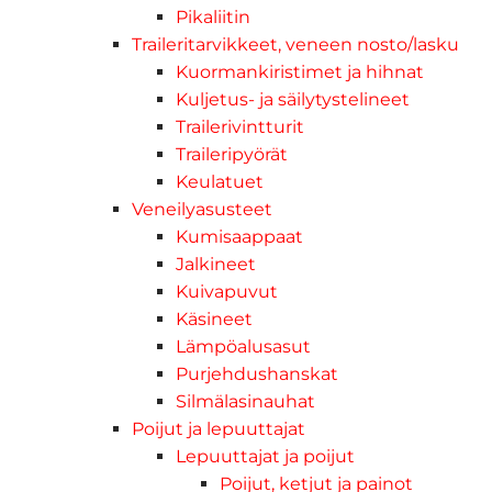
Pikaliitin
Traileritarvikkeet, veneen nosto/lasku
Kuormankiristimet ja hihnat
Kuljetus- ja säilytystelineet
Trailerivintturit
Traileripyörät
Keulatuet
Veneilyasusteet
Kumisaappaat
Jalkineet
Kuivapuvut
Käsineet
Lämpöalusasut
Purjehdushanskat
Silmälasinauhat
Poijut ja lepuuttajat
Lepuuttajat ja poijut
Poijut, ketjut ja painot