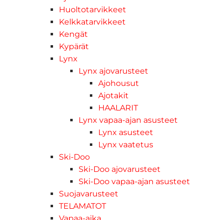
Huoltotarvikkeet
Kelkkatarvikkeet
Kengät
Kypärät
Lynx
Lynx ajovarusteet
Ajohousut
Ajotakit
HAALARIT
Lynx vapaa-ajan asusteet
Lynx asusteet
Lynx vaatetus
Ski-Doo
Ski-Doo ajovarusteet
Ski-Doo vapaa-ajan asusteet
Suojavarusteet
TELAMATOT
Vapaa-aika