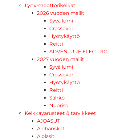
Lynx-moottorikelkat
2026 vuoden mallit
Syvä lumi
Crossover
Hyötykäyttö
Reitti
ADVENTURE ELECTRIC
2027 vuoden mallit
Syvä lumi
Crossover
Hyötykäyttö
Reitti
Sähkö
Nuoriso
Kelkkavarusteet & tarvikkeet
AJOASUT
Ajohanskat
Ajolasit