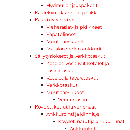
Hydrauliohjauspaketit
Kaidekiinnikkeet ja -pidikkeet
Kalastusvarusteet
Vieherasiat- ja pidikkeet
Vapatelineet
Muut tarvikkeet
Matalan veden ankkurit
Säilytyslokerot ja verkkotaskut
Kotelot, vesitiiviit kotelot ja
tavarataskut
Kotelot ja tavarataskut
Verkkotaskut
Muut tarvikkeet
Verkkotaskut
Köydet, ketjut ja venehaat
Ankkurointi ja kiinnitys
Köydet, narut ja ankkuriliinat
Ankkurikelat