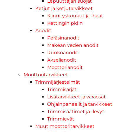
Lepuuttajan suojat
Ketjut ja ketjutarvikkeet
Kiinnityskoukut ja -haat
Kettingin pidin
Anodit
Peräsinanodit
Makean veden anodit
Runkoanodit
Akselianodit
Moottorianodit
Moottoritarvikkeet
Trimmijärjestelmät
Trimmisarjat
Lisätarvikkeet ja varaosat
Ohjainpaneelit ja tarvikkeet
Trimmisäätimet ja -levyt
Trimmievät
Muut moottoritarvikkeet