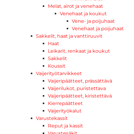
Melat, airot ja venehaat
Venehaat ja koukut
Vene- ja poijuhaat
Venehaat ja poijuhaat
Sakkelit, haat ja vanttiruuvit
Haat
Leikarit, renkaat ja koukut
Sakkelit
Koussit
Vaijerityötarvikkeet
Vaijeripäätteet, prässättävä
Vaijerilukot, puristettava
Vaijeripäätteet, kiristettävä
Kierrepäätteet
Vaijerityökalut
Varustekassit
Reput ja kassit
Varustesäkit