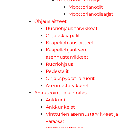
Moottorianodit
Moottorianodisarjat
Ohjauslaitteet
Ruoriohjaus tarvikkeet
Ohjauskaapelit
Kaapeliohjauslaitteet
Kaapeliohjauksen
asennustarvikkeet
Ruoriohjaus
Pedestalit
Ohjauspyörät ja ruorit
Asennustarvikkeet
Ankkurointi ja kiinnitys
Ankkurit
Ankkurikelat
Vintturien asennustarvikkeet ja
varaosat