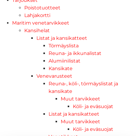
Tarjoukset
Poistotuotteet
Lahjakortti
Maritim venetarvikkeet
Kansihelat
Listat ja kansikatteet
Törmäyslista
Reuna- ja ikkunalistat
Alumiinilistat
Kansikate
Venevarusteet
Reuna-, köli-, törmäyslistat ja
kansikate
Muut tarvikkeet
Köli- ja eväsuojat
Listat ja kansikatteet
Muut tarvikkeet
Köli- ja eväsuojat