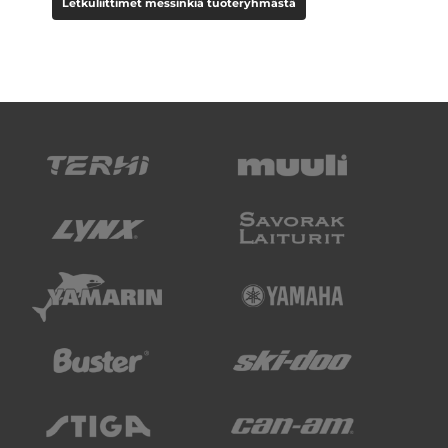
Letkuliittimet messinkiä tuoteryhmästä