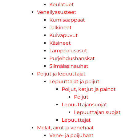
Keulatuet
Veneilyasusteet
Kumisaappaat
Jalkineet
Kuivapuvut
Käsineet
Lämpöalusasut
Purjehdushanskat
Silmälasinauhat
Poijut ja lepuuttajat
Lepuuttajat ja poijut
Poijut, ketjut ja painot
Poijut
Lepuuttajansuojat
Lepuuttajan suojat
Lepuuttajat
Melat, airot ja venehaat
Vene- ja poijuhaat