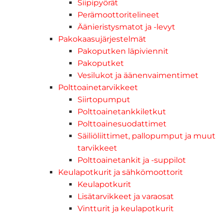
Siipipyörät
Perämoottoritelineet
Äänieristysmatot ja -levyt
Pakokaasujärjestelmät
Pakoputken läpiviennit
Pakoputket
Vesilukot ja äänenvaimentimet
Polttoainetarvikkeet
Siirtopumput
Polttoainetankkiletkut
Polttoainesuodattimet
Säiliöliittimet, pallopumput ja muut
tarvikkeet
Polttoainetankit ja -suppilot
Keulapotkurit ja sähkömoottorit
Keulapotkurit
Lisätarvikkeet ja varaosat
Vintturit ja keulapotkurit