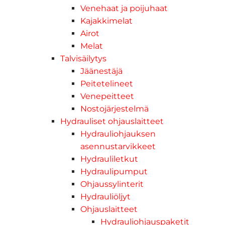
Venehaat ja poijuhaat
Kajakkimelat
Airot
Melat
Talvisäilytys
Jäänestäjä
Peitetelineet
Venepeitteet
Nostojärjestelmä
Hydrauliset ohjauslaitteet
Hydrauliohjauksen
asennustarvikkeet
Hydrauliletkut
Hydraulipumput
Ohjaussylinterit
Hydrauliöljyt
Ohjauslaitteet
Hydrauliohjauspaketit