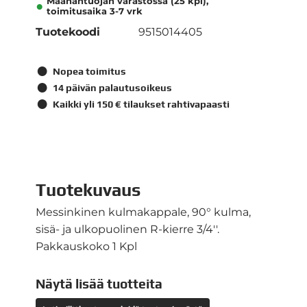
Maahantuojan varastossa (25 kpl),
toimitusaika 3-7 vrk
Tuotekoodi
9515014405
Nopea toimitus
14 päivän palautusoikeus
Kaikki yli 150 € tilaukset rahtivapaasti
Tuotekuvaus
Messinkinen kulmakappale, 90° kulma,
sisä- ja ulkopuolinen R-kierre 3/4''.
Pakkauskoko 1 Kpl
Näytä lisää tuotteita