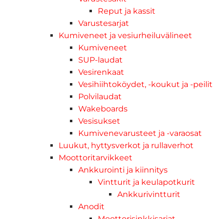
Reput ja kassit
Varustesarjat
Kumiveneet ja vesiurheiluvälineet
Kumiveneet
SUP-laudat
Vesirenkaat
Vesihiihtoköydet, -koukut ja -peilit
Polvilaudat
Wakeboards
Vesisukset
Kumivenevarusteet ja -varaosat
Luukut, hyttysverkot ja rullaverhot
Moottoritarvikkeet
Ankkurointi ja kiinnitys
Vintturit ja keulapotkurit
Ankkurivintturit
Anodit
Moottorisinkkisarjat