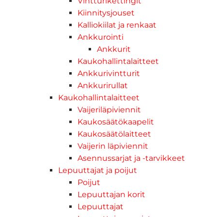
Vintturikettingit
Kiinnitysjouset
Kalliokiilat ja renkaat
Ankkurointi
Ankkurit
Kaukohallintalaitteet
Ankkurivintturit
Ankkurirullat
Kaukohallintalaitteet
Vaijeriläpiviennit
Kaukosäätökaapelit
Kaukosäätölaitteet
Vaijerin läpiviennit
Asennussarjat ja -tarvikkeet
Lepuuttajat ja poijut
Poijut
Lepuuttajan korit
Lepuuttajat