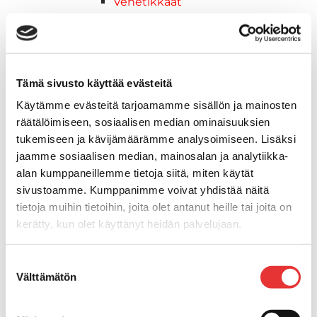
Venetikkaat
Keulatikkaat, -tasot ja
varusteet
Kasettitikkaat
Keulatikkaat
Tämä sivusto käyttää evästeitä
Kaide- ja kuomuhelat
Käytämme evästeitä tarjoamamme sisällön ja mainosten
Muut tarvikkeet
räätälöimiseen, sosiaalisen median ominaisuuksien
Kaidevaijerit, -verkot ja
tukemiseen ja kävijämäärämme analysoimiseen. Lisäksi
päätehelat
jaamme sosiaalisen median, mainosalan ja analytiikka-
Keulatikkaat, -tasot ja
alan kumppaneillemme tietoja siitä, miten käytät
varusteet
sivustoamme. Kumppanimme voivat yhdistää näitä
Keulakaiteet ja
tietoja muihin tietoihin, joita olet antanut heille tai joita on
kaidepylväät
kerätty, kun olet käyttänyt heidän palvelujaan.
Kansiluukut, ikkunat ja verhot
Luukut, hyttysverkot ja
Lisätietoja:
karilainen.fi/tietosuoja
Suostumuksen
rullaverhot
Välttämätön
valinta
Kansiluukut
Hyttysverkot