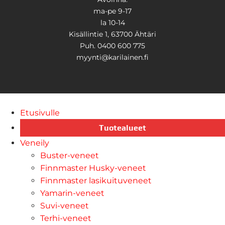
ma-pe 9-17
la 10-14
Kisällintie 1, 63700 Ähtäri
Puh. 0400 600 775
myynti@karilainen.fi
Etusivulle
Tuotealueet
Veneily
Buster-veneet
Finnmaster Husky-veneet
Finnmaster lasikuituveneet
Yamarin-veneet
Suvi-veneet
Terhi-veneet