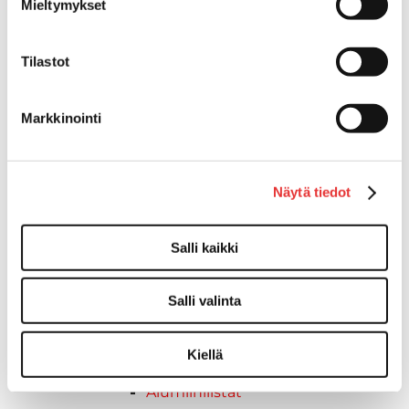
Verhot
Mieltymykset
Venetikkaat
Uimatikkaat
Tilastot
Kasettitikkaat
Keulatikkaat
Köysitikkaat
Markkinointi
Kiinnikkeet ja tukijalat
Kävelysillat
Muut kiinnityshelat
Näytä tiedot
Koukkupidike
Pidike "clips", muovia
Salli kaikki
Lepuuttajan kiinnike
Tuulilasin kiinnike
Reuna-, köli-, törmäyslistat ja kansikate
Salli valinta
Törmäyslista
Kansikate
Kiellä
Reuna- ja ikkunalistat
Alumiinilistat