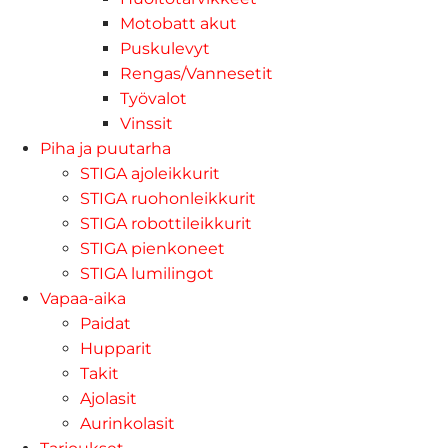
Motobatt akut
Puskulevyt
Rengas/Vannesetit
Työvalot
Vinssit
Piha ja puutarha
STIGA ajoleikkurit
STIGA ruohonleikkurit
STIGA robottileikkurit
STIGA pienkoneet
STIGA lumilingot
Vapaa-aika
Paidat
Hupparit
Takit
Ajolasit
Aurinkolasit