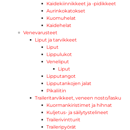
Kaidekiinnikkeet ja -pidikkeet
Aurinkokatokset
Kuomuhelat
Kaidehelat
Venevarusteet
Liput ja tarvikkeet
Liput
Lippulukot
Veneliput
Liput
Lipputangot
Lipputankojen jalat
Pikaliitin
Traileritarvikkeet, veneen nosto/lasku
Kuormankiristimet ja hihnat
Kuljetus- ja säilytystelineet
Trailerivintturit
Traileripyörät