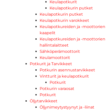
Keulapotkurit
Keulapotkurin putket
Keulapotkurin putket
Keulapotkurin varokkeet
Keulapotkureiden ja -moottorien
kaapelit
Keulapotkureiden ja -moottorien
hallintalaitteet
Sähköperämoottorit
Keulamoottorit
Potkurit ja Tarvikkeet
Potkurin asennustarvikkeet
Vintturit ja keulapotkurit
Potkurit
Potkurin varaosat
Potkurit
Öljytarvikkeet
Öljynimeytystyynyt ja -liinat