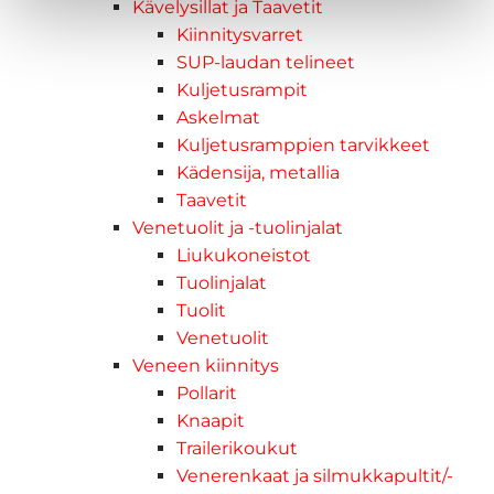
Kävelysillat ja Taavetit
Kiinnitysvarret
SUP-laudan telineet
Kuljetusrampit
Askelmat
Kuljetusramppien tarvikkeet
Kädensija, metallia
Taavetit
Venetuolit ja -tuolinjalat
Liukukoneistot
Tuolinjalat
Tuolit
Venetuolit
Veneen kiinnitys
Pollarit
Knaapit
Trailerikoukut
Venerenkaat ja silmukkapultit/-