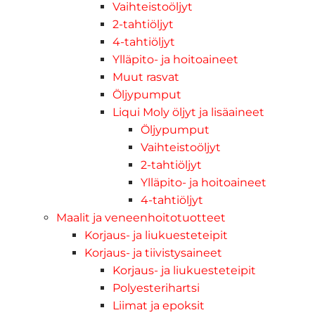
Vaihteistoöljyt
2-tahtiöljyt
4-tahtiöljyt
Ylläpito- ja hoitoaineet
Muut rasvat
Öljypumput
Liqui Moly öljyt ja lisäaineet
Öljypumput
Vaihteistoöljyt
2-tahtiöljyt
Ylläpito- ja hoitoaineet
4-tahtiöljyt
Maalit ja veneenhoitotuotteet
Korjaus- ja liukuesteteipit
Korjaus- ja tiivistysaineet
Korjaus- ja liukuesteteipit
Polyesterihartsi
Liimat ja epoksit