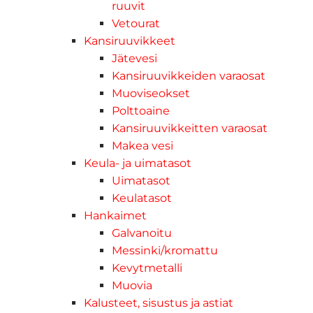
ruuvit
Vetourat
Kansiruuvikkeet
Jätevesi
Kansiruuvikkeiden varaosat
Muoviseokset
Polttoaine
Kansiruuvikkeitten varaosat
Makea vesi
Keula- ja uimatasot
Uimatasot
Keulatasot
Hankaimet
Galvanoitu
Messinki/kromattu
Kevytmetalli
Muovia
Kalusteet, sisustus ja astiat