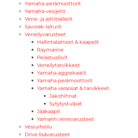
Yamaha-perämoottorit
Yamaha-vesijetit
Vene- ja jettitrailerit
Savorak-laiturit
Veneilyvarusteet
Hallintalaitteet & kaapelit
Raymarine
Pelastusliivit
Veneilytarvikkeet
Yamaha aggrekaatit
Yamaha perämoottorit
Yamaha varaosat & tarvikkeet
Jakohihnat
Sytytystulpat
Jääkaapit
Yamarin venevarusteet
Vesiurheilu
Drive lisävarusteet