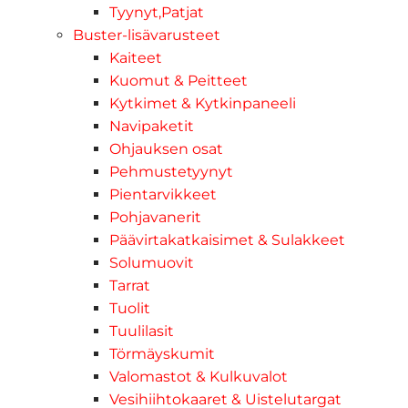
Tyynyt,Patjat
Buster-lisävarusteet
Kaiteet
Kuomut & Peitteet
Kytkimet & Kytkinpaneeli
Navipaketit
Ohjauksen osat
Pehmustetyynyt
Pientarvikkeet
Pohjavanerit
Päävirtakatkaisimet & Sulakkeet
Solumuovit
Tarrat
Tuolit
Tuulilasit
Törmäyskumit
Valomastot & Kulkuvalot
Vesihiihtokaaret & Uistelutargat