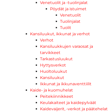
Venetuolit ja -tuolinjalat
Pöydät ja istuimet
Venetuolit
Tuolinjalat
Tuolit
Kansiluukut, ikkunat ja verhot
Verhot
Kansiluukkujen varaosat ja
tarvikkeet
Tarkastusluukut
Hyttysverkot
Huoltoluukut
Kansiluukut
Ikkunat ja ikkunaventtiilit
Kaide- ja kuomuhelat
Peitekiinnikkeet
Keulakaiteet ja kaidepylväät
Kaidevaijerit, -verkot ja päätehelat