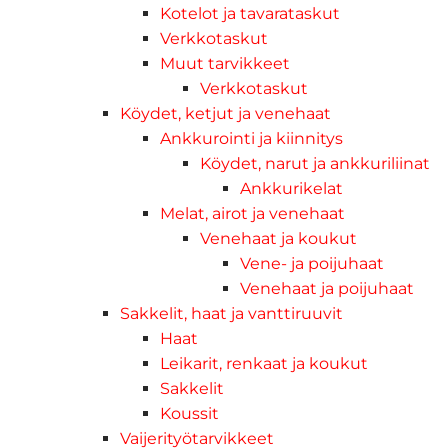
Kotelot ja tavarataskut
Verkkotaskut
Muut tarvikkeet
Verkkotaskut
Köydet, ketjut ja venehaat
Ankkurointi ja kiinnitys
Köydet, narut ja ankkuriliinat
Ankkurikelat
Melat, airot ja venehaat
Venehaat ja koukut
Vene- ja poijuhaat
Venehaat ja poijuhaat
Sakkelit, haat ja vanttiruuvit
Haat
Leikarit, renkaat ja koukut
Sakkelit
Koussit
Vaijerityötarvikkeet