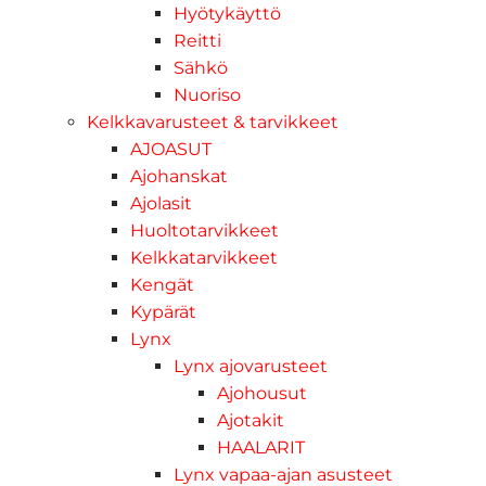
Hyötykäyttö
Reitti
Sähkö
Nuoriso
Kelkkavarusteet & tarvikkeet
AJOASUT
Ajohanskat
Ajolasit
Huoltotarvikkeet
Kelkkatarvikkeet
Kengät
Kypärät
Lynx
Lynx ajovarusteet
Ajohousut
Ajotakit
HAALARIT
Lynx vapaa-ajan asusteet