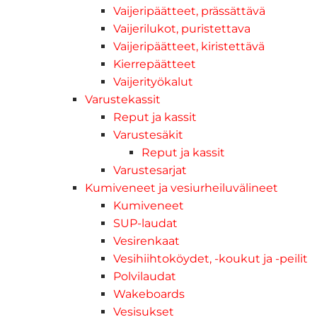
Vaijeripäätteet, prässättävä
Vaijerilukot, puristettava
Vaijeripäätteet, kiristettävä
Kierrepäätteet
Vaijerityökalut
Varustekassit
Reput ja kassit
Varustesäkit
Reput ja kassit
Varustesarjat
Kumiveneet ja vesiurheiluvälineet
Kumiveneet
SUP-laudat
Vesirenkaat
Vesihiihtoköydet, -koukut ja -peilit
Polvilaudat
Wakeboards
Vesisukset