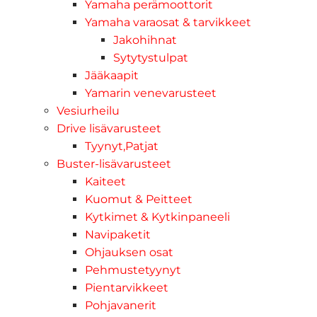
Yamaha perämoottorit
Yamaha varaosat & tarvikkeet
Jakohihnat
Sytytystulpat
Jääkaapit
Yamarin venevarusteet
Vesiurheilu
Drive lisävarusteet
Tyynyt,Patjat
Buster-lisävarusteet
Kaiteet
Kuomut & Peitteet
Kytkimet & Kytkinpaneeli
Navipaketit
Ohjauksen osat
Pehmustetyynyt
Pientarvikkeet
Pohjavanerit