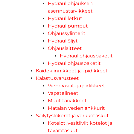
Hydrauliohjauksen
asennustarvikkeet
Hydrauliletkut
Hydraulipumput
Ohjaussylinterit
Hydrauliöljyt
Ohjauslaitteet
Hydrauliohjauspaketit
Hydrauliohjauspaketit
Kaidekiinnikkeet ja -pidikkeet
Kalastusvarusteet
Vieherasiat- ja pidikkeet
Vapatelineet
Muut tarvikkeet
Matalan veden ankkurit
Säilytyslokerot ja verkkotaskut
Kotelot, vesitiiviit kotelot ja
tavarataskut