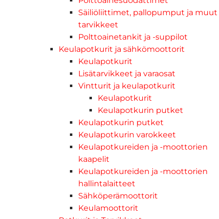
Polttoainesuodattimet
Säiliöliittimet, pallopumput ja muut
tarvikkeet
Polttoainetankit ja -suppilot
Keulapotkurit ja sähkömoottorit
Keulapotkurit
Lisätarvikkeet ja varaosat
Vintturit ja keulapotkurit
Keulapotkurit
Keulapotkurin putket
Keulapotkurin putket
Keulapotkurin varokkeet
Keulapotkureiden ja -moottorien
kaapelit
Keulapotkureiden ja -moottorien
hallintalaitteet
Sähköperämoottorit
Keulamoottorit