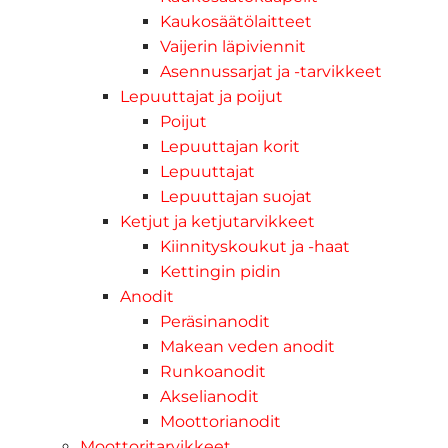
Kaukosäätölaitteet
Vaijerin läpiviennit
Asennussarjat ja -tarvikkeet
Lepuuttajat ja poijut
Poijut
Lepuuttajan korit
Lepuuttajat
Lepuuttajan suojat
Ketjut ja ketjutarvikkeet
Kiinnityskoukut ja -haat
Kettingin pidin
Anodit
Peräsinanodit
Makean veden anodit
Runkoanodit
Akselianodit
Moottorianodit
Moottoritarvikkeet