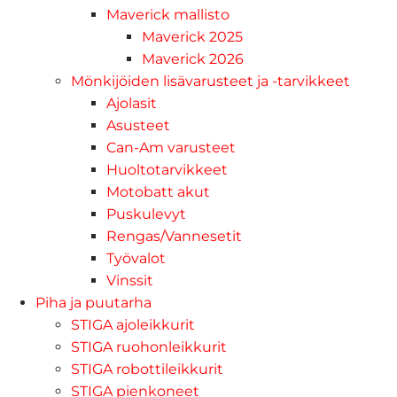
Maverick mallisto
Maverick 2025
Maverick 2026
Mönkijöiden lisävarusteet ja -tarvikkeet
Ajolasit
Asusteet
Can-Am varusteet
Huoltotarvikkeet
Motobatt akut
Puskulevyt
Rengas/Vannesetit
Työvalot
Vinssit
Piha ja puutarha
STIGA ajoleikkurit
STIGA ruohonleikkurit
STIGA robottileikkurit
STIGA pienkoneet