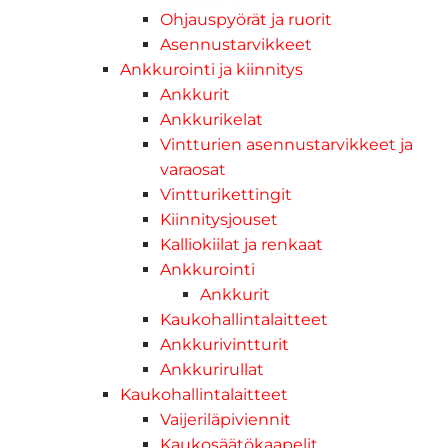
Ohjauspyörät ja ruorit
Asennustarvikkeet
Ankkurointi ja kiinnitys
Ankkurit
Ankkurikelat
Vintturien asennustarvikkeet ja
varaosat
Vintturikettingit
Kiinnitysjouset
Kalliokiilat ja renkaat
Ankkurointi
Ankkurit
Kaukohallintalaitteet
Ankkurivintturit
Ankkurirullat
Kaukohallintalaitteet
Vaijeriläpiviennit
Kaukosäätökaapelit