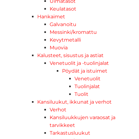
Uimatasot
Keulatasot
Hankaimet
Galvanoitu
Messinki/kromattu
Kevytmetalli
Muovia
Kalusteet, sisustus ja astiat
Venetuolit ja -tuolinjalat
Pöydät ja istuimet
Venetuolit
Tuolinjalat
Tuolit
Kansiluukut, ikkunat ja verhot
Verhot
Kansiluukkujen varaosat ja
tarvikkeet
Tarkastusluukut