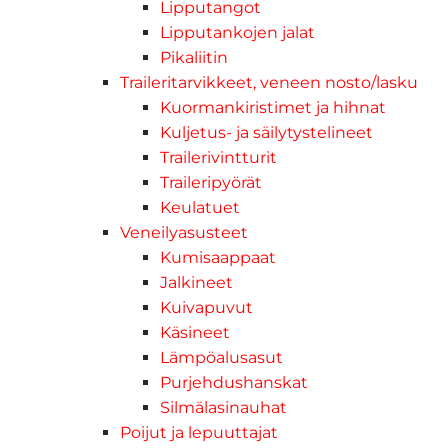
Lipputangot
Lipputankojen jalat
Pikaliitin
Traileritarvikkeet, veneen nosto/lasku
Kuormankiristimet ja hihnat
Kuljetus- ja säilytystelineet
Trailerivintturit
Traileripyörät
Keulatuet
Veneilyasusteet
Kumisaappaat
Jalkineet
Kuivapuvut
Käsineet
Lämpöalusasut
Purjehdushanskat
Silmälasinauhat
Poijut ja lepuuttajat