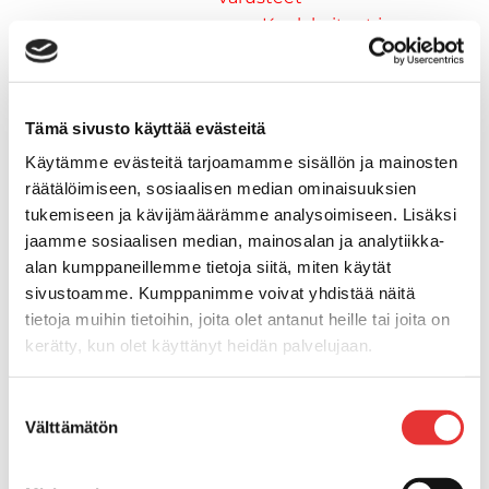
Keulakaiteet ja
kaidepylväät
Kansiluukut, ikkunat ja verhot
Luukut, hyttysverkot ja
Tämä sivusto käyttää evästeitä
rullaverhot
Kansiluukut
Käytämme evästeitä tarjoamamme sisällön ja mainosten
Hyttysverkot
räätälöimiseen, sosiaalisen median ominaisuuksien
tukemiseen ja kävijämäärämme analysoimiseen. Lisäksi
Verhot
jaamme sosiaalisen median, mainosalan ja analytiikka-
Venetikkaat
alan kumppaneillemme tietoja siitä, miten käytät
Uimatikkaat
sivustoamme. Kumppanimme voivat yhdistää näitä
Kasettitikkaat
tietoja muihin tietoihin, joita olet antanut heille tai joita on
Keulatikkaat
kerätty, kun olet käyttänyt heidän palvelujaan.
Köysitikkaat
Kiinnikkeet ja tukijalat
Lisätietoja:
karilainen.fi/tietosuoja
Suostumuksen
Kävelysillat
Välttämätön
valinta
Muut kiinnityshelat
Koukkupidike
Pidike "clips", muovia