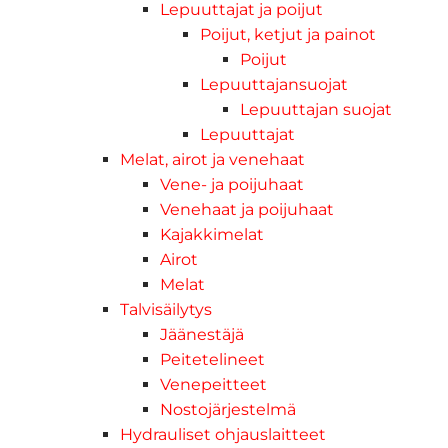
Lepuuttajat ja poijut
Poijut, ketjut ja painot
Poijut
Lepuuttajansuojat
Lepuuttajan suojat
Lepuuttajat
Melat, airot ja venehaat
Vene- ja poijuhaat
Venehaat ja poijuhaat
Kajakkimelat
Airot
Melat
Talvisäilytys
Jäänestäjä
Peitetelineet
Venepeitteet
Nostojärjestelmä
Hydrauliset ohjauslaitteet