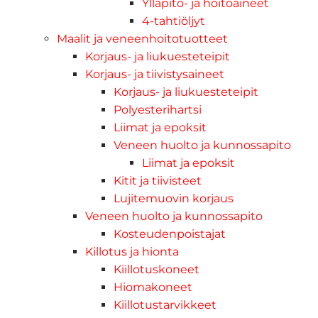
Ylläpito- ja hoitoaineet
4-tahtiöljyt
Maalit ja veneenhoitotuotteet
Korjaus- ja liukuesteteipit
Korjaus- ja tiivistysaineet
Korjaus- ja liukuesteteipit
Polyesterihartsi
Liimat ja epoksit
Veneen huolto ja kunnossapito
Liimat ja epoksit
Kitit ja tiivisteet
Lujitemuovin korjaus
Veneen huolto ja kunnossapito
Kosteudenpoistajat
Killotus ja hionta
Kiillotuskoneet
Hiomakoneet
Kiillotustarvikkeet