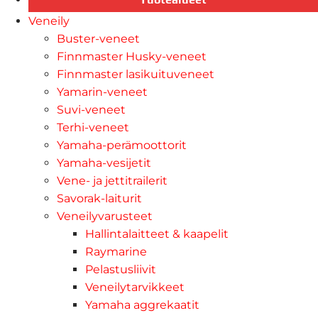
Veneily
Buster-veneet
Finnmaster Husky-veneet
Finnmaster lasikuituveneet
Yamarin-veneet
Suvi-veneet
Terhi-veneet
Yamaha-perämoottorit
Yamaha-vesijetit
Vene- ja jettitrailerit
Savorak-laiturit
Veneilyvarusteet
Hallintalaitteet & kaapelit
Raymarine
Pelastusliivit
Veneilytarvikkeet
Yamaha aggrekaatit