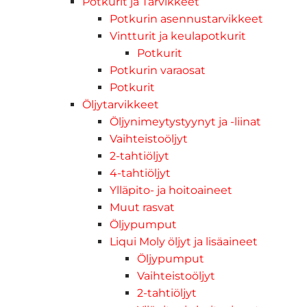
Potkurit ja Tarvikkeet
Potkurin asennustarvikkeet
Vintturit ja keulapotkurit
Potkurit
Potkurin varaosat
Potkurit
Öljytarvikkeet
Öljynimeytystyynyt ja -liinat
Vaihteistoöljyt
2-tahtiöljyt
4-tahtiöljyt
Ylläpito- ja hoitoaineet
Muut rasvat
Öljypumput
Liqui Moly öljyt ja lisäaineet
Öljypumput
Vaihteistoöljyt
2-tahtiöljyt