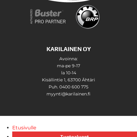
KARILAINEN OY
Avoinna:
ma-pe 9-17
la 10-14
Kisällintie 1, 63700 Ähtäri
Puh. 0400 600 775
myynti@karilainen.fi
Etusivulle
Tuotealueet