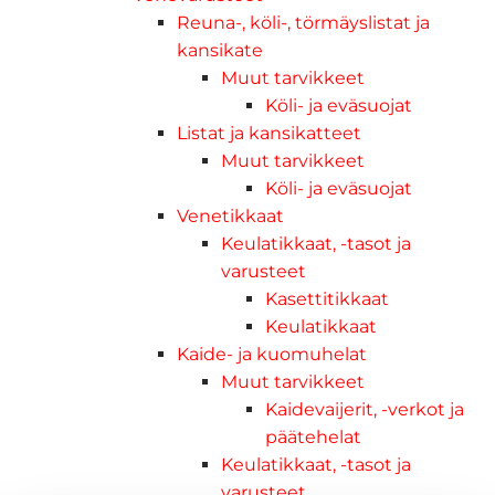
Reuna-, köli-, törmäyslistat ja
kansikate
Muut tarvikkeet
Köli- ja eväsuojat
Listat ja kansikatteet
Muut tarvikkeet
Köli- ja eväsuojat
Venetikkaat
Keulatikkaat, -tasot ja
varusteet
Kasettitikkaat
Keulatikkaat
Kaide- ja kuomuhelat
Muut tarvikkeet
Kaidevaijerit, -verkot ja
päätehelat
Keulatikkaat, -tasot ja
varusteet