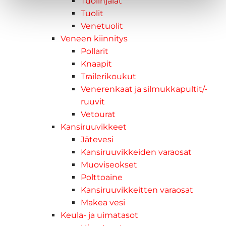
Tuolinjalat
Tuolit
Venetuolit
Veneen kiinnitys
Pollarit
Knaapit
Trailerikoukut
Venerenkaat ja silmukkapultit/-
ruuvit
Vetourat
Kansiruuvikkeet
Jätevesi
Kansiruuvikkeiden varaosat
Muoviseokset
Polttoaine
Kansiruuvikkeitten varaosat
Makea vesi
Keula- ja uimatasot