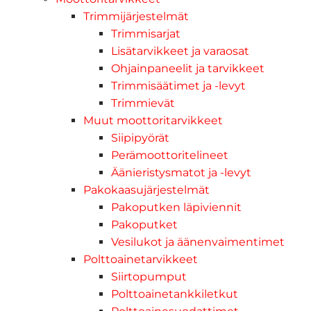
Trimmijärjestelmät
Trimmisarjat
Lisätarvikkeet ja varaosat
Ohjainpaneelit ja tarvikkeet
Trimmisäätimet ja -levyt
Trimmievät
Muut moottoritarvikkeet
Siipipyörät
Perämoottoritelineet
Äänieristysmatot ja -levyt
Pakokaasujärjestelmät
Pakoputken läpiviennit
Pakoputket
Vesilukot ja äänenvaimentimet
Polttoainetarvikkeet
Siirtopumput
Polttoainetankkiletkut