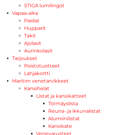
STIGA lumilingot
Vapaa-aika
Paidat
Hupparit
Takit
Ajolasit
Aurinkolasit
Tarjoukset
Poistotuotteet
Lahjakortti
Maritim venetarvikkeet
Kansihelat
Listat ja kansikatteet
Törmäyslista
Reuna- ja ikkunalistat
Alumiinilistat
Kansikate
Venevarusteet