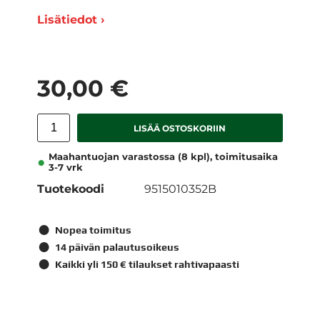
Lisätiedot ›
30,00 €
LISÄÄ OSTOSKORIIN
Maahantuojan varastossa (8 kpl), toimitusaika
3-7 vrk
Tuotekoodi
9515010352B
Nopea toimitus
14 päivän palautusoikeus
Kaikki yli 150 € tilaukset rahtivapaasti