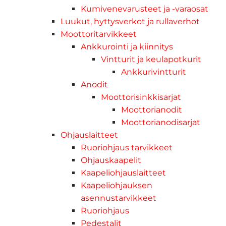
Kumivenevarusteet ja -varaosat
Luukut, hyttysverkot ja rullaverhot
Moottoritarvikkeet
Ankkurointi ja kiinnitys
Vintturit ja keulapotkurit
Ankkurivintturit
Anodit
Moottorisinkkisarjat
Moottorianodit
Moottorianodisarjat
Ohjauslaitteet
Ruoriohjaus tarvikkeet
Ohjauskaapelit
Kaapeliohjauslaitteet
Kaapeliohjauksen
asennustarvikkeet
Ruoriohjaus
Pedestalit