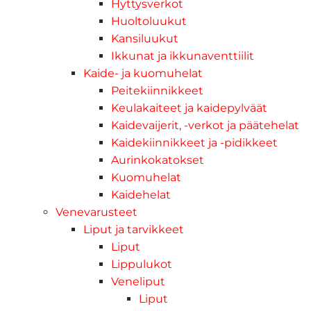
Hyttysverkot
Huoltoluukut
Kansiluukut
Ikkunat ja ikkunaventtiilit
Kaide- ja kuomuhelat
Peitekiinnikkeet
Keulakaiteet ja kaidepylväät
Kaidevaijerit, -verkot ja päätehelat
Kaidekiinnikkeet ja -pidikkeet
Aurinkokatokset
Kuomuhelat
Kaidehelat
Venevarusteet
Liput ja tarvikkeet
Liput
Lippulukot
Veneliput
Liput