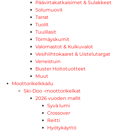
Päävirtakatkaisimet & Sulakkeet
Solumuovit
Tarrat
Tuolit
Tuulilasit
Törmäyskumit
Valomastot & Kulkuvalot
Vesihiihtokaaret & Uistelutargat
Veneistuin
Buster Hoitotuotteet
Muut
Moottorikelkkailu
Ski-Doo -moottorikelkat
2026 vuoden mallit
Syvä lumi
Crossover
Reitti
Hyötykäyttö