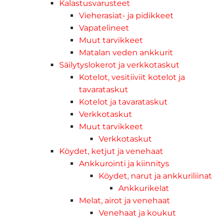
Kalastusvarusteet
Vieherasiat- ja pidikkeet
Vapatelineet
Muut tarvikkeet
Matalan veden ankkurit
Säilytyslokerot ja verkkotaskut
Kotelot, vesitiiviit kotelot ja
tavarataskut
Kotelot ja tavarataskut
Verkkotaskut
Muut tarvikkeet
Verkkotaskut
Köydet, ketjut ja venehaat
Ankkurointi ja kiinnitys
Köydet, narut ja ankkuriliinat
Ankkurikelat
Melat, airot ja venehaat
Venehaat ja koukut