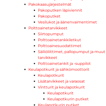
Pakokaasujärjestelmät
Pakoputken läpiviennit
Pakoputket
Vesilukot ja äänenvaimentimet
Polttoainetarvikkeet
Siirtopumput
Polttoainetankkiletkut
Polttoainesuodattimet
Säiliöliittimet, pallopumput ja muut
tarvikkeet
Polttoainetankit ja -suppilot
Keulapotkurit ja sähkömoottorit
Keulapotkurit
Lisätarvikkeet ja varaosat
Vintturit ja keulapotkurit
Keulapotkurit
Keulapotkurin putket
Keulapotkurin putket