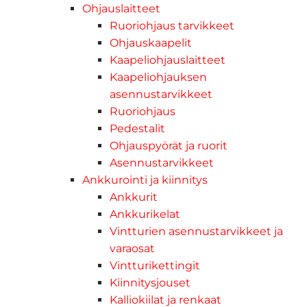
Ohjauslaitteet
Ruoriohjaus tarvikkeet
Ohjauskaapelit
Kaapeliohjauslaitteet
Kaapeliohjauksen
asennustarvikkeet
Ruoriohjaus
Pedestalit
Ohjauspyörät ja ruorit
Asennustarvikkeet
Ankkurointi ja kiinnitys
Ankkurit
Ankkurikelat
Vintturien asennustarvikkeet ja
varaosat
Vintturikettingit
Kiinnitysjouset
Kalliokiilat ja renkaat