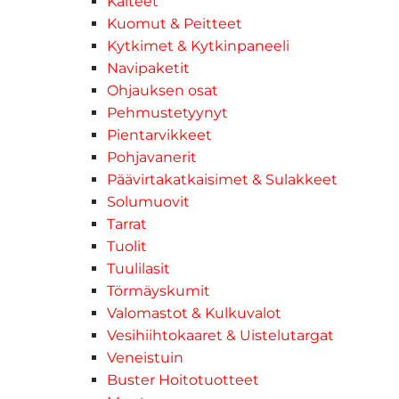
Kaiteet
Kuomut & Peitteet
Kytkimet & Kytkinpaneeli
Navipaketit
Ohjauksen osat
Pehmustetyynyt
Pientarvikkeet
Pohjavanerit
Päävirtakatkaisimet & Sulakkeet
Solumuovit
Tarrat
Tuolit
Tuulilasit
Törmäyskumit
Valomastot & Kulkuvalot
Vesihiihtokaaret & Uistelutargat
Veneistuin
Buster Hoitotuotteet