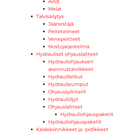
Airot
Melat
Talvisäilytys
Jäänestäjä
Peitetelineet
Venepeitteet
Nostojärjestelmä
Hydrauliset ohjauslaitteet
Hydrauliohjauksen
asennustarvikkeet
Hydrauliletkut
Hydraulipumput
Ohjaussylinterit
Hydrauliöljyt
Ohjauslaitteet
Hydrauliohjauspaketit
Hydrauliohjauspaketit
Kaidekiinnikkeet ja -pidikkeet