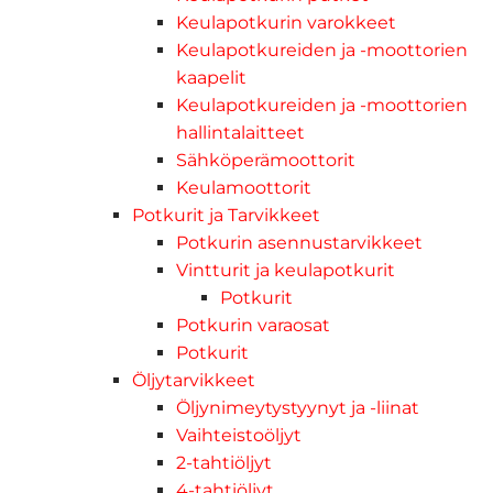
Keulapotkurin varokkeet
Keulapotkureiden ja -moottorien
kaapelit
Keulapotkureiden ja -moottorien
hallintalaitteet
Sähköperämoottorit
Keulamoottorit
Potkurit ja Tarvikkeet
Potkurin asennustarvikkeet
Vintturit ja keulapotkurit
Potkurit
Potkurin varaosat
Potkurit
Öljytarvikkeet
Öljynimeytystyynyt ja -liinat
Vaihteistoöljyt
2-tahtiöljyt
4-tahtiöljyt