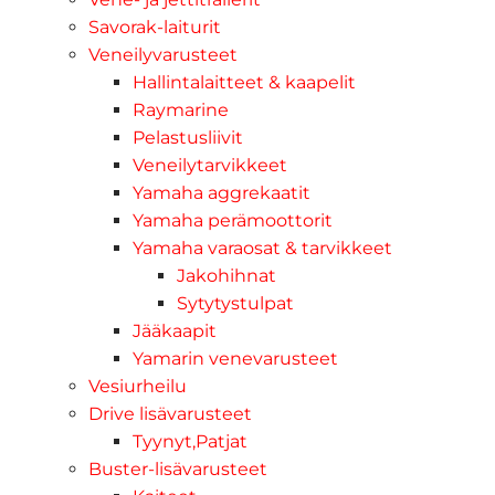
Savorak-laiturit
Veneilyvarusteet
Hallintalaitteet & kaapelit
Raymarine
Pelastusliivit
Veneilytarvikkeet
Yamaha aggrekaatit
Yamaha perämoottorit
Yamaha varaosat & tarvikkeet
Jakohihnat
Sytytystulpat
Jääkaapit
Yamarin venevarusteet
Vesiurheilu
Drive lisävarusteet
Tyynyt,Patjat
Buster-lisävarusteet