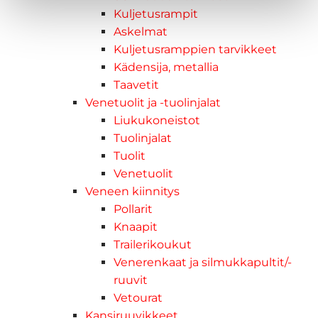
Kuljetusrampit
Askelmat
Kuljetusramppien tarvikkeet
Kädensija, metallia
Taavetit
Venetuolit ja -tuolinjalat
Liukukoneistot
Tuolinjalat
Tuolit
Venetuolit
Veneen kiinnitys
Pollarit
Knaapit
Trailerikoukut
Venerenkaat ja silmukkapultit/-
ruuvit
Vetourat
Kansiruuvikkeet