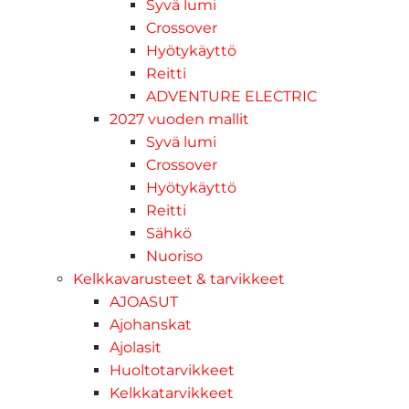
Syvä lumi
Crossover
Hyötykäyttö
Reitti
ADVENTURE ELECTRIC
2027 vuoden mallit
Syvä lumi
Crossover
Hyötykäyttö
Reitti
Sähkö
Nuoriso
Kelkkavarusteet & tarvikkeet
AJOASUT
Ajohanskat
Ajolasit
Huoltotarvikkeet
Kelkkatarvikkeet