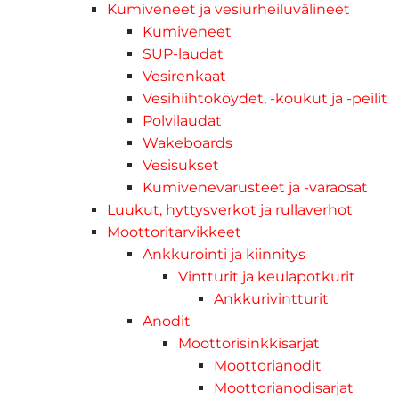
Kumiveneet ja vesiurheiluvälineet
Kumiveneet
SUP-laudat
Vesirenkaat
Vesihiihtoköydet, -koukut ja -peilit
Polvilaudat
Wakeboards
Vesisukset
Kumivenevarusteet ja -varaosat
Luukut, hyttysverkot ja rullaverhot
Moottoritarvikkeet
Ankkurointi ja kiinnitys
Vintturit ja keulapotkurit
Ankkurivintturit
Anodit
Moottorisinkkisarjat
Moottorianodit
Moottorianodisarjat