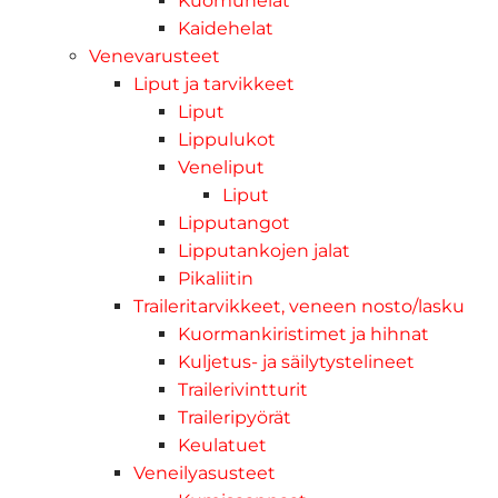
Kuomuhelat
Kaidehelat
Venevarusteet
Liput ja tarvikkeet
Liput
Lippulukot
Veneliput
Liput
Lipputangot
Lipputankojen jalat
Pikaliitin
Traileritarvikkeet, veneen nosto/lasku
Kuormankiristimet ja hihnat
Kuljetus- ja säilytystelineet
Trailerivintturit
Traileripyörät
Keulatuet
Veneilyasusteet