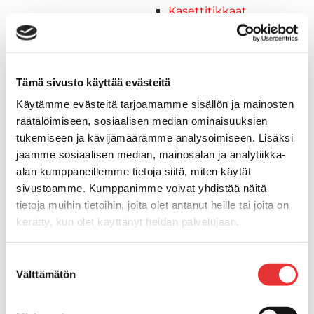
Kasettitikkaat
Keulatikkaat
Kaide- ja kuomuhelat
Muut tarvikkeet
Kaidevaijerit, -verkot ja
Tämä sivusto käyttää evästeitä
päätehelat
Käytämme evästeitä tarjoamamme sisällön ja mainosten
Keulatikkaat, -tasot ja
räätälöimiseen, sosiaalisen median ominaisuuksien
varusteet
tukemiseen ja kävijämäärämme analysoimiseen. Lisäksi
Keulakaiteet ja
jaamme sosiaalisen median, mainosalan ja analytiikka-
kaidepylväät
alan kumppaneillemme tietoja siitä, miten käytät
Kansiluukut, ikkunat ja verhot
sivustoamme. Kumppanimme voivat yhdistää näitä
Luukut, hyttysverkot ja
tietoja muihin tietoihin, joita olet antanut heille tai joita on
rullaverhot
kerätty, kun olet käyttänyt heidän palvelujaan.
Kansiluukut
Lisätietoja:
karilainen.fi/tietosuoja
Hyttysverkot
Suostumuksen
Verhot
Välttämätön
valinta
Venetikkaat
Uimatikkaat