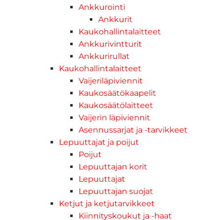
Ankkurointi
Ankkurit
Kaukohallintalaitteet
Ankkurivintturit
Ankkurirullat
Kaukohallintalaitteet
Vaijeriläpiviennit
Kaukosäätökaapelit
Kaukosäätölaitteet
Vaijerin läpiviennit
Asennussarjat ja -tarvikkeet
Lepuuttajat ja poijut
Poijut
Lepuuttajan korit
Lepuuttajat
Lepuuttajan suojat
Ketjut ja ketjutarvikkeet
Kiinnityskoukut ja -haat