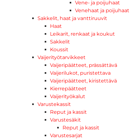
Vene- ja poijuhaat
Venehaat ja poijuhaat
Sakkelit, haat ja vanttiruuvit
Haat
Leikarit, renkaat ja koukut
Sakkelit
Koussit
Vaijerityötarvikkeet
Vaijeripäätteet, prässättävä
Vaijerilukot, puristettava
Vaijeripäätteet, kiristettävä
Kierrepäätteet
Vaijerityökalut
Varustekassit
Reput ja kassit
Varustesäkit
Reput ja kassit
Varustesarjat