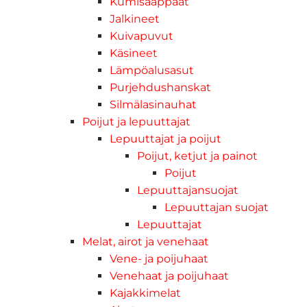
Kumisaappaat
Jalkineet
Kuivapuvut
Käsineet
Lämpöalusasut
Purjehdushanskat
Silmälasinauhat
Poijut ja lepuuttajat
Lepuuttajat ja poijut
Poijut, ketjut ja painot
Poijut
Lepuuttajansuojat
Lepuuttajan suojat
Lepuuttajat
Melat, airot ja venehaat
Vene- ja poijuhaat
Venehaat ja poijuhaat
Kajakkimelat