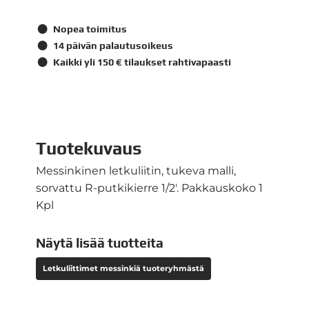
Nopea toimitus
14 päivän palautusoikeus
Kaikki yli 150 € tilaukset rahtivapaasti
Tuotekuvaus
Messinkinen letkuliitin, tukeva malli,
sorvattu R-putkikierre 1/2'. Pakkauskoko 1
Kpl
Näytä lisää tuotteita
Letkuliittimet messinkiä tuoteryhmästä