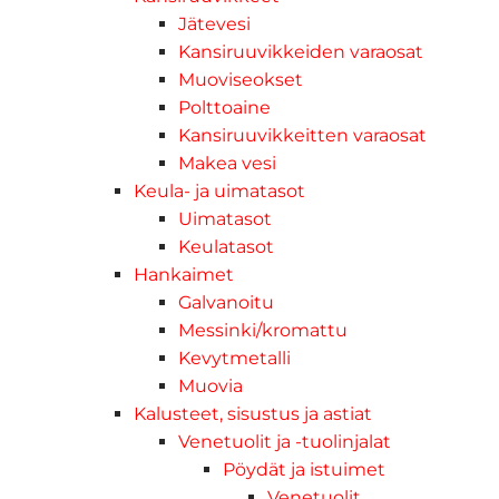
Jätevesi
Kansiruuvikkeiden varaosat
Muoviseokset
Polttoaine
Kansiruuvikkeitten varaosat
Makea vesi
Keula- ja uimatasot
Uimatasot
Keulatasot
Hankaimet
Galvanoitu
Messinki/kromattu
Kevytmetalli
Muovia
Kalusteet, sisustus ja astiat
Venetuolit ja -tuolinjalat
Pöydät ja istuimet
Venetuolit