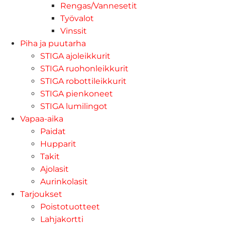
Rengas/Vannesetit
Työvalot
Vinssit
Piha ja puutarha
STIGA ajoleikkurit
STIGA ruohonleikkurit
STIGA robottileikkurit
STIGA pienkoneet
STIGA lumilingot
Vapaa-aika
Paidat
Hupparit
Takit
Ajolasit
Aurinkolasit
Tarjoukset
Poistotuotteet
Lahjakortti