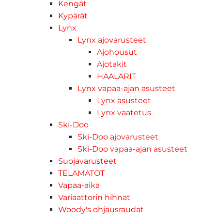
Kengät
Kypärät
Lynx
Lynx ajovarusteet
Ajohousut
Ajotakit
HAALARIT
Lynx vapaa-ajan asusteet
Lynx asusteet
Lynx vaatetus
Ski-Doo
Ski-Doo ajovarusteet
Ski-Doo vapaa-ajan asusteet
Suojavarusteet
TELAMATOT
Vapaa-aika
Variaattorin hihnat
Woody's ohjausraudat