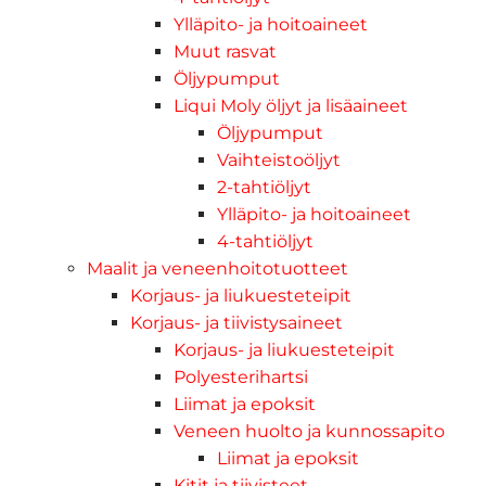
Ylläpito- ja hoitoaineet
Muut rasvat
Öljypumput
Liqui Moly öljyt ja lisäaineet
Öljypumput
Vaihteistoöljyt
2-tahtiöljyt
Ylläpito- ja hoitoaineet
4-tahtiöljyt
Maalit ja veneenhoitotuotteet
Korjaus- ja liukuesteteipit
Korjaus- ja tiivistysaineet
Korjaus- ja liukuesteteipit
Polyesterihartsi
Liimat ja epoksit
Veneen huolto ja kunnossapito
Liimat ja epoksit
Kitit ja tiivisteet