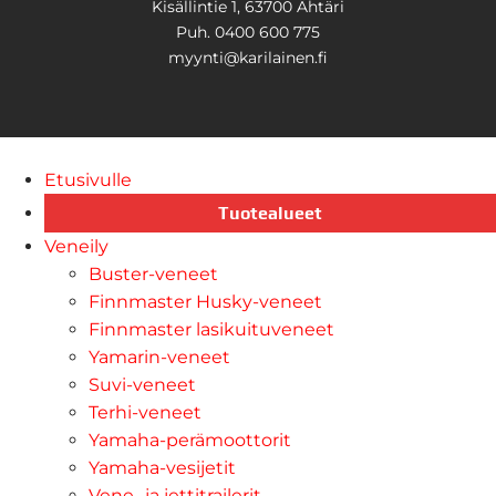
Kisällintie 1, 63700 Ähtäri
Puh. 0400 600 775
myynti@karilainen.fi
Etusivulle
Tuotealueet
Veneily
Buster-veneet
Finnmaster Husky-veneet
Finnmaster lasikuituveneet
Yamarin-veneet
Suvi-veneet
Terhi-veneet
Yamaha-perämoottorit
Yamaha-vesijetit
Vene- ja jettitrailerit