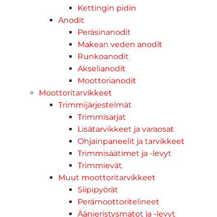
Kettingin pidin
Anodit
Peräsinanodit
Makean veden anodit
Runkoanodit
Akselianodit
Moottorianodit
Moottoritarvikkeet
Trimmijärjestelmät
Trimmisarjat
Lisätarvikkeet ja varaosat
Ohjainpaneelit ja tarvikkeet
Trimmisäätimet ja -levyt
Trimmievät
Muut moottoritarvikkeet
Siipipyörät
Perämoottoritelineet
Äänieristysmatot ja -levyt