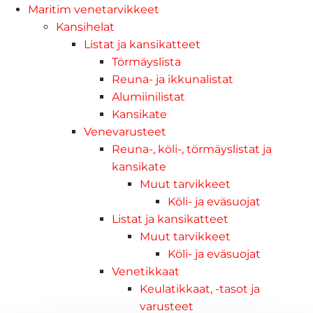
Maritim venetarvikkeet
Kansihelat
Listat ja kansikatteet
Törmäyslista
Reuna- ja ikkunalistat
Alumiinilistat
Kansikate
Venevarusteet
Reuna-, köli-, törmäyslistat ja
kansikate
Muut tarvikkeet
Köli- ja eväsuojat
Listat ja kansikatteet
Muut tarvikkeet
Köli- ja eväsuojat
Venetikkaat
Keulatikkaat, -tasot ja
varusteet