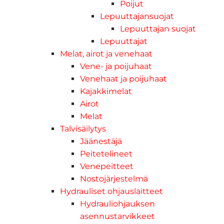
Poijut
Lepuuttajansuojat
Lepuuttajan suojat
Lepuuttajat
Melat, airot ja venehaat
Vene- ja poijuhaat
Venehaat ja poijuhaat
Kajakkimelat
Airot
Melat
Talvisäilytys
Jäänestäjä
Peitetelineet
Venepeitteet
Nostojärjestelmä
Hydrauliset ohjauslaitteet
Hydrauliohjauksen
asennustarvikkeet