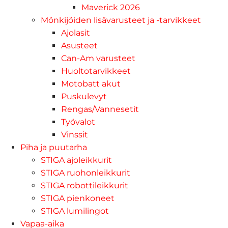
Maverick 2026
Mönkijöiden lisävarusteet ja -tarvikkeet
Ajolasit
Asusteet
Can-Am varusteet
Huoltotarvikkeet
Motobatt akut
Puskulevyt
Rengas/Vannesetit
Työvalot
Vinssit
Piha ja puutarha
STIGA ajoleikkurit
STIGA ruohonleikkurit
STIGA robottileikkurit
STIGA pienkoneet
STIGA lumilingot
Vapaa-aika