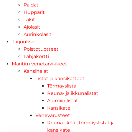
Paidat
Hupparit
Takit
Ajolasit
Aurinkolasit
Tarjoukset
Poistotuotteet
Lahjakortti
Maritim venetarvikkeet
Kansihelat
Listat ja kansikatteet
Törmäyslista
Reuna- ja ikkunalistat
Alumiinilistat
Kansikate
Venevarusteet
Reuna-, köli-, törmäyslistat ja
kansikate