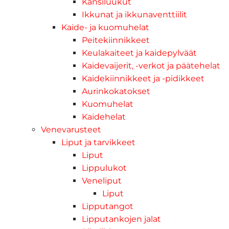
Kansiluukut
Ikkunat ja ikkunaventtiilit
Kaide- ja kuomuhelat
Peitekiinnikkeet
Keulakaiteet ja kaidepylväät
Kaidevaijerit, -verkot ja päätehelat
Kaidekiinnikkeet ja -pidikkeet
Aurinkokatokset
Kuomuhelat
Kaidehelat
Venevarusteet
Liput ja tarvikkeet
Liput
Lippulukot
Veneliput
Liput
Lipputangot
Lipputankojen jalat