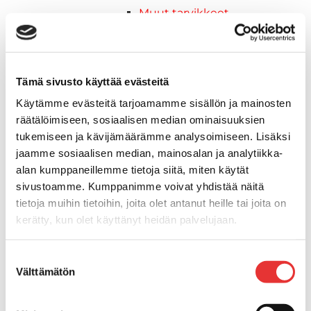
Muut tarvikkeet
Köli- ja eväsuojat
Listat ja kansikatteet
Muut tarvikkeet
Tämä sivusto käyttää evästeitä
Köli- ja eväsuojat
Venetikkaat
Käytämme evästeitä tarjoamamme sisällön ja mainosten
Keulatikkaat, -tasot ja
räätälöimiseen, sosiaalisen median ominaisuuksien
varusteet
tukemiseen ja kävijämäärämme analysoimiseen. Lisäksi
Kasettitikkaat
jaamme sosiaalisen median, mainosalan ja analytiikka-
Keulatikkaat
alan kumppaneillemme tietoja siitä, miten käytät
Kaide- ja kuomuhelat
sivustoamme. Kumppanimme voivat yhdistää näitä
tietoja muihin tietoihin, joita olet antanut heille tai joita on
Muut tarvikkeet
kerätty, kun olet käyttänyt heidän palvelujaan.
Kaidevaijerit, -verkot ja
päätehelat
Lisätietoja:
karilainen.fi/tietosuoja
Keulatikkaat, -tasot ja
Suostumuksen
Välttämätön
varusteet
valinta
Keulakaiteet ja
kaidepylväät