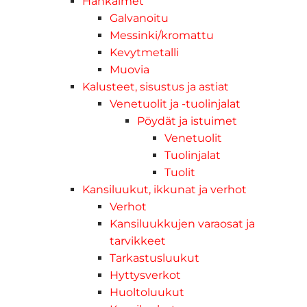
Hankaimet
Galvanoitu
Messinki/kromattu
Kevytmetalli
Muovia
Kalusteet, sisustus ja astiat
Venetuolit ja -tuolinjalat
Pöydät ja istuimet
Venetuolit
Tuolinjalat
Tuolit
Kansiluukut, ikkunat ja verhot
Verhot
Kansiluukkujen varaosat ja
tarvikkeet
Tarkastusluukut
Hyttysverkot
Huoltoluukut