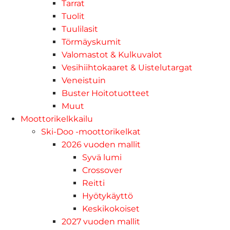
Tarrat
Tuolit
Tuulilasit
Törmäyskumit
Valomastot & Kulkuvalot
Vesihiihtokaaret & Uistelutargat
Veneistuin
Buster Hoitotuotteet
Muut
Moottorikelkkailu
Ski-Doo -moottorikelkat
2026 vuoden mallit
Syvä lumi
Crossover
Reitti
Hyötykäyttö
Keskikokoiset
2027 vuoden mallit