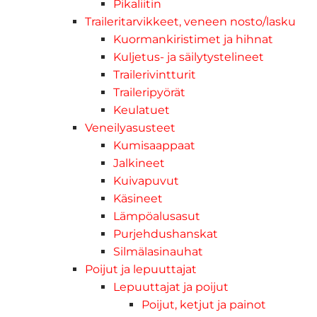
Pikaliitin
Traileritarvikkeet, veneen nosto/lasku
Kuormankiristimet ja hihnat
Kuljetus- ja säilytystelineet
Trailerivintturit
Traileripyörät
Keulatuet
Veneilyasusteet
Kumisaappaat
Jalkineet
Kuivapuvut
Käsineet
Lämpöalusasut
Purjehdushanskat
Silmälasinauhat
Poijut ja lepuuttajat
Lepuuttajat ja poijut
Poijut, ketjut ja painot