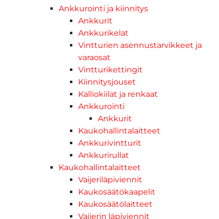
Ankkurointi ja kiinnitys
Ankkurit
Ankkurikelat
Vintturien asennustarvikkeet ja
varaosat
Vintturikettingit
Kiinnitysjouset
Kalliokiilat ja renkaat
Ankkurointi
Ankkurit
Kaukohallintalaitteet
Ankkurivintturit
Ankkurirullat
Kaukohallintalaitteet
Vaijeriläpiviennit
Kaukosäätökaapelit
Kaukosäätölaitteet
Vaijerin läpiviennit