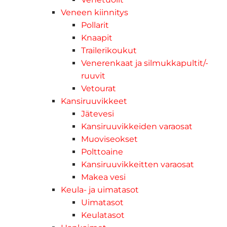
Veneen kiinnitys
Pollarit
Knaapit
Trailerikoukut
Venerenkaat ja silmukkapultit/-
ruuvit
Vetourat
Kansiruuvikkeet
Jätevesi
Kansiruuvikkeiden varaosat
Muoviseokset
Polttoaine
Kansiruuvikkeitten varaosat
Makea vesi
Keula- ja uimatasot
Uimatasot
Keulatasot