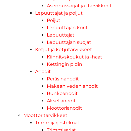
Asennussarjat ja -tarvikkeet
Lepuuttajat ja poijut
Poijut
Lepuuttajan korit
Lepuuttajat
Lepuuttajan suojat
Ketjut ja ketjutarvikkeet
Kiinnityskoukut ja -haat
Kettingin pidin
Anodit
Peräsinanodit
Makean veden anodit
Runkoanodit
Akselianodit
Moottorianodit
Moottoritarvikkeet
Trimmijärjestelmät
Trimmisarjat