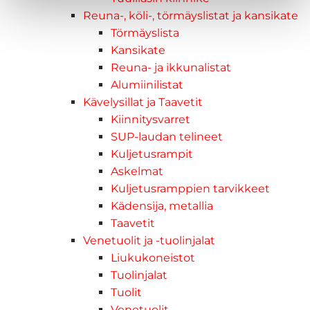
Reuna-, köli-, törmäyslistat ja kansikate
Törmäyslista
Kansikate
Reuna- ja ikkunalistat
Alumiinilistat
Kävelysillat ja Taavetit
Kiinnitysvarret
SUP-laudan telineet
Kuljetusrampit
Askelmat
Kuljetusramppien tarvikkeet
Kädensija, metallia
Taavetit
Venetuolit ja -tuolinjalat
Liukukoneistot
Tuolinjalat
Tuolit
Venetuolit