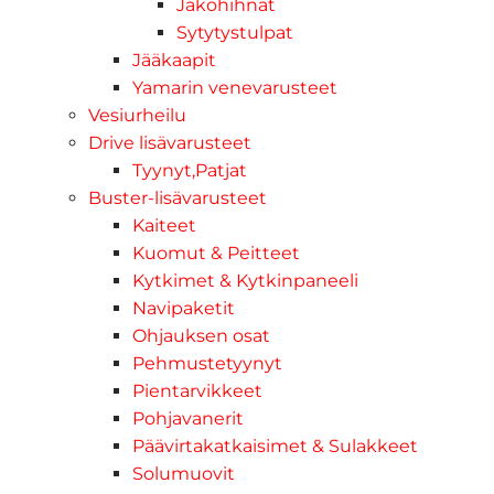
Jakohihnat
Sytytystulpat
Jääkaapit
Yamarin venevarusteet
Vesiurheilu
Drive lisävarusteet
Tyynyt,Patjat
Buster-lisävarusteet
Kaiteet
Kuomut & Peitteet
Kytkimet & Kytkinpaneeli
Navipaketit
Ohjauksen osat
Pehmustetyynyt
Pientarvikkeet
Pohjavanerit
Päävirtakatkaisimet & Sulakkeet
Solumuovit