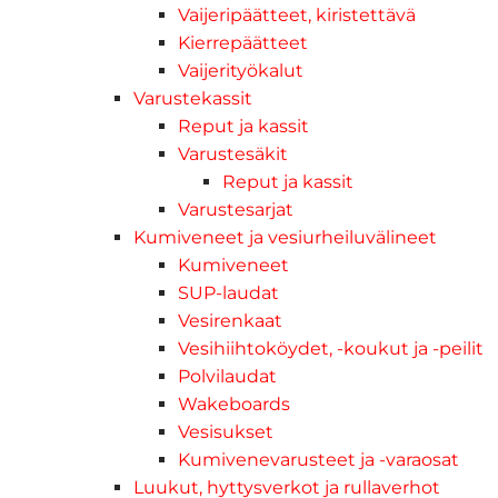
Vaijeripäätteet, kiristettävä
Kierrepäätteet
Vaijerityökalut
Varustekassit
Reput ja kassit
Varustesäkit
Reput ja kassit
Varustesarjat
Kumiveneet ja vesiurheiluvälineet
Kumiveneet
SUP-laudat
Vesirenkaat
Vesihiihtoköydet, -koukut ja -peilit
Polvilaudat
Wakeboards
Vesisukset
Kumivenevarusteet ja -varaosat
Luukut, hyttysverkot ja rullaverhot