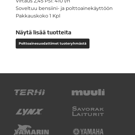
Virtaus 2,45 PSI: 410 l/h
Soveltuu bensiini- ja polttoainekäyttöön
Pakkauskoko 1 Kpl
Näytä lisää tuotteita
Polttoainesuodattimet tuoteryhmästä