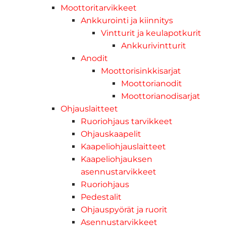
Moottoritarvikkeet
Ankkurointi ja kiinnitys
Vintturit ja keulapotkurit
Ankkurivintturit
Anodit
Moottorisinkkisarjat
Moottorianodit
Moottorianodisarjat
Ohjauslaitteet
Ruoriohjaus tarvikkeet
Ohjauskaapelit
Kaapeliohjauslaitteet
Kaapeliohjauksen
asennustarvikkeet
Ruoriohjaus
Pedestalit
Ohjauspyörät ja ruorit
Asennustarvikkeet