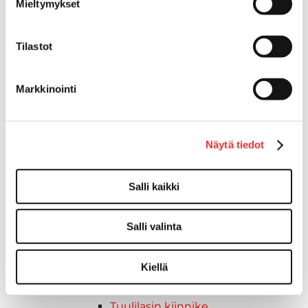
Mieltymykset
Kansiluukut, ikkunat ja verhot
Luukut, hyttysverkot ja
Tilastot
rullaverhot
Kansiluukut
Hyttysverkot
Markkinointi
Verhot
Venetikkaat
Uimatikkaat
Näytä tiedot
Kasettitikkaat
Keulatikkaat
Köysitikkaat
Salli kaikki
Kiinnikkeet ja tukijalat
Kävelysillat
Salli valinta
Muut kiinnityshelat
Koukkupidike
Kiellä
Pidike "clips", muovia
Lepuuttajan kiinnike
Tuulilasin kiinnike