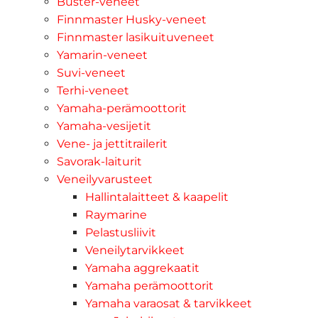
Buster-veneet
Finnmaster Husky-veneet
Finnmaster lasikuituveneet
Yamarin-veneet
Suvi-veneet
Terhi-veneet
Yamaha-perämoottorit
Yamaha-vesijetit
Vene- ja jettitrailerit
Savorak-laiturit
Veneilyvarusteet
Hallintalaitteet & kaapelit
Raymarine
Pelastusliivit
Veneilytarvikkeet
Yamaha aggrekaatit
Yamaha perämoottorit
Yamaha varaosat & tarvikkeet