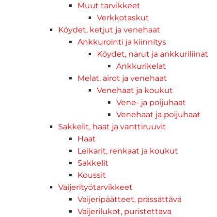
Muut tarvikkeet
Verkkotaskut
Köydet, ketjut ja venehaat
Ankkurointi ja kiinnitys
Köydet, narut ja ankkuriliinat
Ankkurikelat
Melat, airot ja venehaat
Venehaat ja koukut
Vene- ja poijuhaat
Venehaat ja poijuhaat
Sakkelit, haat ja vanttiruuvit
Haat
Leikarit, renkaat ja koukut
Sakkelit
Koussit
Vaijerityötarvikkeet
Vaijeripäätteet, prässättävä
Vaijerilukot, puristettava