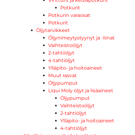
Vintturit ja keulapotkurit
Potkurit
Potkurin varaosat
Potkurit
Öljytarvikkeet
Öljynimeytystyynyt ja -liinat
Vaihteistoöljyt
2-tahtiöljyt
4-tahtiöljyt
Ylläpito- ja hoitoaineet
Muut rasvat
Öljypumput
Liqui Moly öljyt ja lisäaineet
Öljypumput
Vaihteistoöljyt
2-tahtiöljyt
Ylläpito- ja hoitoaineet
4-tahtiöljyt