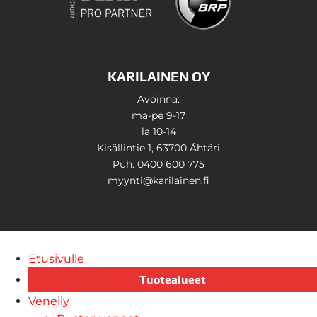
KARILAINEN OY
Avoinna:
ma-pe 9-17
la 10-14
Kisällintie 1, 63700 Ähtäri
Puh. 0400 600 775
myynti@karilainen.fi
Etusivulle
Tuotealueet
Veneily