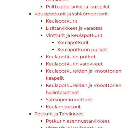
Polttoainetankit ja -suppilot
Keulapotkurit ja sähkömoottorit
Keulapotkurit
Lisätarvikkeet ja varaosat
Vintturit ja keulapotkurit
Keulapotkurit
Keulapotkurin putket
Keulapotkurin putket
Keulapotkurin varokkeet
Keulapotkureiden ja -moottorien
kaapelit
Keulapotkureiden ja -moottorien
hallintalaitteet
Sähköperämoottorit
Keulamoottorit
Potkurit ja Tarvikkeet
Potkurin asennustarvikkeet