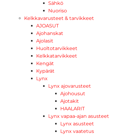
Sähkö
Nuoriso
Kelkkavarusteet & tarvikkeet
AJOASUT
Ajohanskat
Ajolasit
Huoltotarvikkeet
Kelkkatarvikkeet
Kengät
Kypärät
Lynx
Lynx ajovarusteet
Ajohousut
Ajotakit
HAALARIT
Lynx vapaa-ajan asusteet
Lynx asusteet
Lynx vaatetus