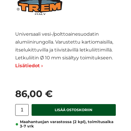
Universaali vesi-/polttoainesuodatin
alumiinirungolla. Varustettu kartiomaisilla,
itselukittuvilla ja tiivistävillä letkuliittimillä.
Letkuliitin Ø 10 mm sisältyy toimitukseen.
Lisätiedot ›
86,00 €
LISÄÄ OSTOSKORIIN
Maahantuojan varastossa (2 kpl), toimitusaika
3-7 vrk