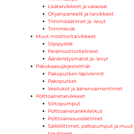
Lisätarvikkeet ja varaosat
Ohjainpaneelit ja tarvikkeet
Trimmisäätimet ja -levyt
Trimmievät
Muut moottoritarvikkeet
Siipipyörät
Perämoottoritelineet
Äänieristysmatot ja -levyt
Pakokaasujärjestelmät
Pakoputken läpiviennit
Pakoputket
Vesilukot ja äänenvaimentimet
Polttoainetarvikkeet
Siirtopumput
Polttoainetankkiletkut
Polttoainesuodattimet
Säiliöliittimet, pallopumput ja muut
tarvikkeet