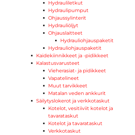
Hydrauliletkut
Hydraulipumput
Ohjaussylinterit
Hydrauliöljyt
Ohjauslaitteet
Hydrauliohjauspaketit
Hydrauliohjauspaketit
Kaidekiinnikkeet ja -pidikkeet
Kalastusvarusteet
Vieherasiat- ja pidikkeet
Vapatelineet
Muut tarvikkeet
Matalan veden ankkurit
Säilytyslokerot ja verkkotaskut
Kotelot, vesitiiviit kotelot ja
tavarataskut
Kotelot ja tavarataskut
Verkkotaskut