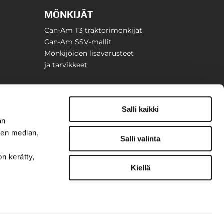
MÖNKIJÄT
Can-Am T3 traktorimönkijät
Can-Am SSV-mallit
Mönkijöiden lisävarusteet
ja tarvikkeet
Salli kaikki
an
sen median,
Salli valinta
on kerätty,
Kiellä
t