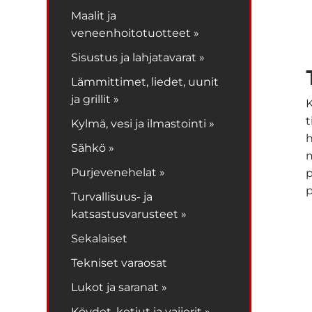
Maalit ja
veneenhoitotuotteet »
Sisustus ja lahjatavarat »
Lämmittimet, liedet, uunit
ja grillit »
K
t
Kylmä, vesi ja ilmastointi »
h
Sähkö »
m
Purjevenehelat »
p
p
Turvallisuus- ja
katsastusvarusteet »
Sekalaiset
Tekniset varaosat
Lukot ja saranat »
Köydet, ketjut ja vaijerit »