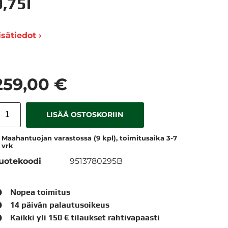
0,75l
isätiedot ›
259,00 €
LISÄÄ OSTOSKORIIN
Maahantuojan varastossa (9 kpl), toimitusaika 3-7
vrk
uotekoodi
9513780295B
Nopea toimitus
14 päivän palautusoikeus
Kaikki yli 150 € tilaukset rahtivapaasti