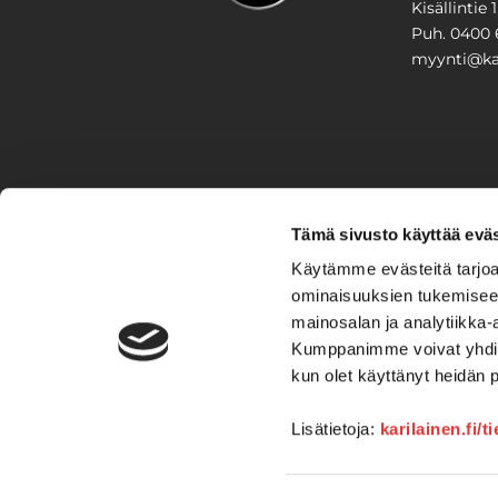
Kisällintie 
Puh. 0400 
myynti@kar
PIHA & 
Tämä sivusto käyttää eväs
Stiga
Käytämme evästeitä tarjoa
ominaisuuksien tukemisee
VAIHTO
mainosalan ja analytiikka-
Kumppanimme voivat yhdistää 
Veneet
Kelkat ja m
kun olet käyttänyt heidän 
Lisätietoja:
karilainen.fi/t