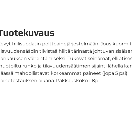
Tuotekuvaus
evyt hiilisuodatin polttoainejärjestelmään. Jousikuormi
ilavuudensäädin tiivistää hiiltä tärinästä johtuvan sisäise
ankauksen vähentämiseksi. Tukevat seinämät, elliptises
uotoiltu runko ja tilavuudensäätimen sijainti lähellä kan
äässä mahdollistavat korkeammat paineet (jopa 5 psi)
ainetestauksen aikana. Pakkauskoko 1 Kpl