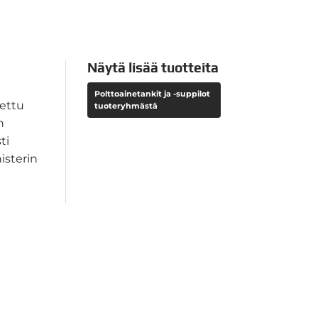
Näytä lisää tuotteita
Polttoainetankit ja -suppilot
tettu
tuoteryhmästä
n
ti
isterin