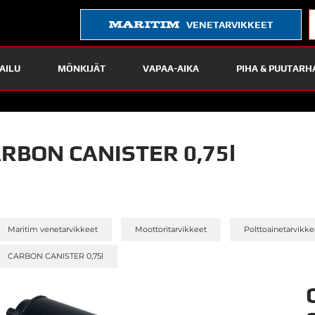
VENETARVIKKEET
AILU
MÖNKIJÄT
VAPAA-AIKA
PIHA & PUUTARH
RBON CANISTER 0,75l
»
»
Maritim venetarvikkeet
Moottoritarvikkeet
Polttoainetarvikke
CARBON CANISTER 0,75l