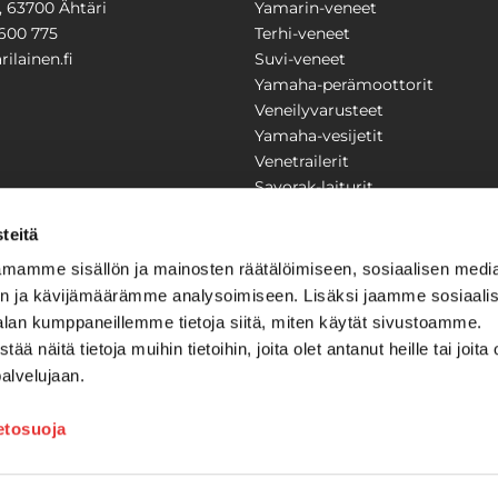
1, 63700 Ähtäri
Yamarin-veneet
600 775
Terhi-veneet
ilainen.fi
Suvi-veneet
Yamaha-perämoottorit
Veneilyvarusteet
Yamaha-vesijetit
Venetrailerit
Savorak-laiturit
PUUTARHA
KARILAINEN
teitä
Yritysesittely
mamme sisällön ja mainosten räätälöimiseen, sosiaalisen medi
Yhteystiedot
n ja kävijämäärämme analysoimiseen. Lisäksi jaamme sosiaali
LAITTEET
Huolto ja korjaamo
alan kumppaneillemme tietoja siitä, miten käytät sivustoamme.
Ajankohtaista
näitä tietoja muihin tietoihin, joita olet antanut heille tai joita 
Tarjouspyyntö
önkijät
palvelujaan.
Toimitusehdot
Kilpailujen / arpajaisten säännö
ietosuoja
Tilauksen peruuttaminen