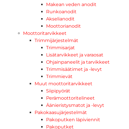
Makean veden anodit
Runkoanodit
Akselianodit
Moottorianodit
Moottoritarvikkeet
Trimmijärjestelmät
Trimmisarjat
Lisätarvikkeet ja varaosat
Ohjainpaneelit ja tarvikkeet
Trimmisäätimet ja -levyt
Trimmievät
Muut moottoritarvikkeet
Siipipyörät
Perämoottoritelineet
Äänieristysmatot ja -levyt
Pakokaasujärjestelmät
Pakoputken läpiviennit
Pakoputket