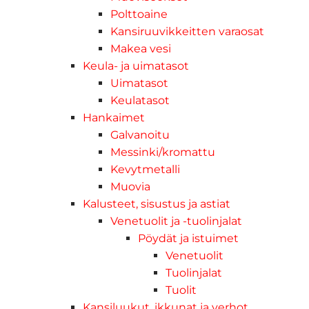
Polttoaine
Kansiruuvikkeitten varaosat
Makea vesi
Keula- ja uimatasot
Uimatasot
Keulatasot
Hankaimet
Galvanoitu
Messinki/kromattu
Kevytmetalli
Muovia
Kalusteet, sisustus ja astiat
Venetuolit ja -tuolinjalat
Pöydät ja istuimet
Venetuolit
Tuolinjalat
Tuolit
Kansiluukut, ikkunat ja verhot