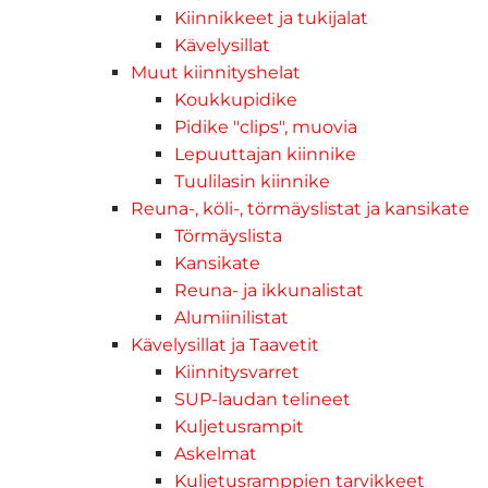
Kiinnikkeet ja tukijalat
Kävelysillat
Muut kiinnityshelat
Koukkupidike
Pidike "clips", muovia
Lepuuttajan kiinnike
Tuulilasin kiinnike
Reuna-, köli-, törmäyslistat ja kansikate
Törmäyslista
Kansikate
Reuna- ja ikkunalistat
Alumiinilistat
Kävelysillat ja Taavetit
Kiinnitysvarret
SUP-laudan telineet
Kuljetusrampit
Askelmat
Kuljetusramppien tarvikkeet