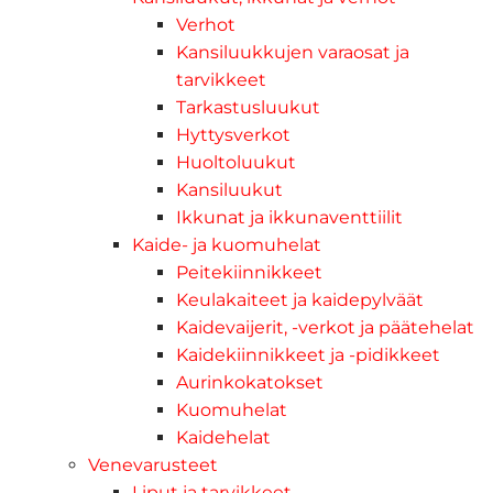
Verhot
Kansiluukkujen varaosat ja
tarvikkeet
Tarkastusluukut
Hyttysverkot
Huoltoluukut
Kansiluukut
Ikkunat ja ikkunaventtiilit
Kaide- ja kuomuhelat
Peitekiinnikkeet
Keulakaiteet ja kaidepylväät
Kaidevaijerit, -verkot ja päätehelat
Kaidekiinnikkeet ja -pidikkeet
Aurinkokatokset
Kuomuhelat
Kaidehelat
Venevarusteet
Liput ja tarvikkeet