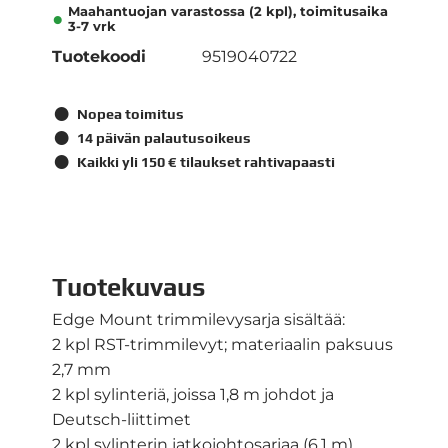
Maahantuojan varastossa (2 kpl), toimitusaika
3-7 vrk
Tuotekoodi
9519040722
Nopea toimitus
14 päivän palautusoikeus
Kaikki yli 150 € tilaukset rahtivapaasti
Tuotekuvaus
Edge Mount trimmilevysarja sisältää:
2 kpl RST-trimmilevyt; materiaalin paksuus
2,7 mm
2 kpl sylinteriä, joissa 1,8 m johdot ja
Deutsch-liittimet
2 kpl sylinterin jatkojohtosarjaa (6,1 m)