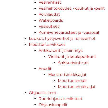
Vesirenkaat
Vesihiihtoköydet, -koukut ja -peilit
Polvilaudat
Wakeboards
Vesisukset
Kumivenevarusteet ja -varaosat
Luukut, hyttysverkot ja rullaverhot
Moottoritarvikkeet
Ankkurointi ja kiinnitys
Vintturit ja keulapotkurit
Ankkurivintturit
Anodit
Moottorisinkkisarjat
Moottorianodit
Moottorianodisarjat
Ohjauslaitteet
Ruoriohjaus tarvikkeet
Ohjauskaapelit