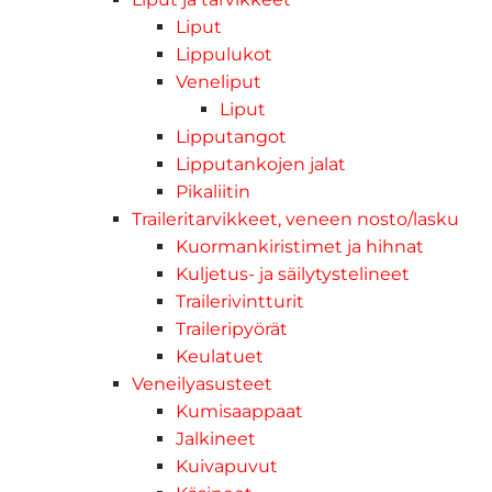
Liput
Lippulukot
Veneliput
Liput
Lipputangot
Lipputankojen jalat
Pikaliitin
Traileritarvikkeet, veneen nosto/lasku
Kuormankiristimet ja hihnat
Kuljetus- ja säilytystelineet
Trailerivintturit
Traileripyörät
Keulatuet
Veneilyasusteet
Kumisaappaat
Jalkineet
Kuivapuvut