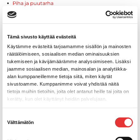
Piha ja puutarha
STIGA ajoleikkurit
STIGA ruohonleikkurit
STIGA robottileikkurit
STIGA pienkoneet
Tämä sivusto käyttää evästeitä
STIGA lumilingot
Käytämme evästeitä tarjoamamme sisällön ja mainosten
Vapaa-aika
räätälöimiseen, sosiaalisen median ominaisuuksien
Paidat
tukemiseen ja kävijämäärämme analysoimiseen. Lisäksi
Hupparit
jaamme sosiaalisen median, mainosalan ja analytiikka-
Takit
alan kumppaneillemme tietoja siitä, miten käytät
Ajolasit
sivustoamme. Kumppanimme voivat yhdistää näitä
Aurinkolasit
tietoja muihin tietoihin, joita olet antanut heille tai joita on
Tarjoukset
kerätty, kun olet käyttänyt heidän palvelujaan.
Poistotuotteet
Lahjakortti
Lisätietoja:
karilainen.fi/tietosuoja
Suostumuksen
Maritim venetarvikkeet
Välttämätön
valinta
Kansihelat
Listat ja kansikatteet