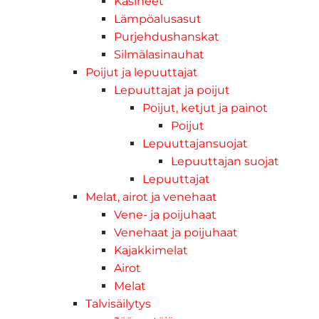
Käsineet
Lämpöalusasut
Purjehdushanskat
Silmälasinauhat
Poijut ja lepuuttajat
Lepuuttajat ja poijut
Poijut, ketjut ja painot
Poijut
Lepuuttajansuojat
Lepuuttajan suojat
Lepuuttajat
Melat, airot ja venehaat
Vene- ja poijuhaat
Venehaat ja poijuhaat
Kajakkimelat
Airot
Melat
Talvisäilytys