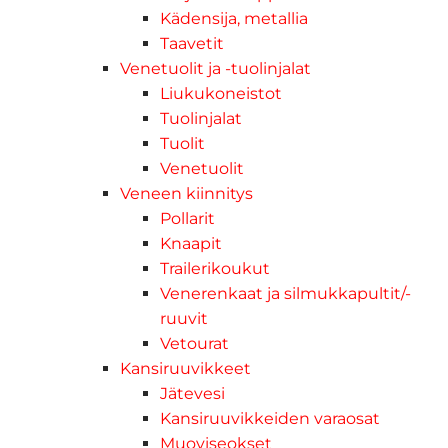
Kädensija, metallia
Taavetit
Venetuolit ja -tuolinjalat
Liukukoneistot
Tuolinjalat
Tuolit
Venetuolit
Veneen kiinnitys
Pollarit
Knaapit
Trailerikoukut
Venerenkaat ja silmukkapultit/-
ruuvit
Vetourat
Kansiruuvikkeet
Jätevesi
Kansiruuvikkeiden varaosat
Muoviseokset