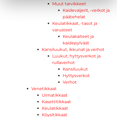
Muut tarvikkeet
Kaidevaijerit, -verkot ja
päätehelat
Keulatikkaat, -tasot ja
varusteet
Keulakaiteet ja
kaidepylväät
Kansiluukut, ikkunat ja verhot
Luukut, hyttysverkot ja
rullaverhot
Kansiluukut
Hyttysverkot
Verhot
Venetikkaat
Uimatikkaat
Kasettitikkaat
Keulatikkaat
Köysitikkaat