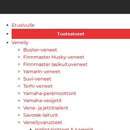
Etusivulle
Tuotealueet
Veneily
Buster-veneet
Finnmaster Husky-veneet
Finnmaster lasikuituveneet
Yamarin-veneet
Suvi-veneet
Terhi-veneet
Yamaha-perämoottorit
Yamaha-vesijetit
Vene- ja jettitrailerit
Savorak-laiturit
Veneilyvarusteet
Hallintalaitteet & kaapelit