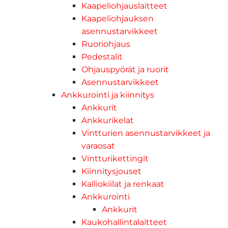
Kaapeliohjauslaitteet
Kaapeliohjauksen
asennustarvikkeet
Ruoriohjaus
Pedestalit
Ohjauspyörät ja ruorit
Asennustarvikkeet
Ankkurointi ja kiinnitys
Ankkurit
Ankkurikelat
Vintturien asennustarvikkeet ja
varaosat
Vintturikettingit
Kiinnitysjouset
Kalliokiilat ja renkaat
Ankkurointi
Ankkurit
Kaukohallintalaitteet