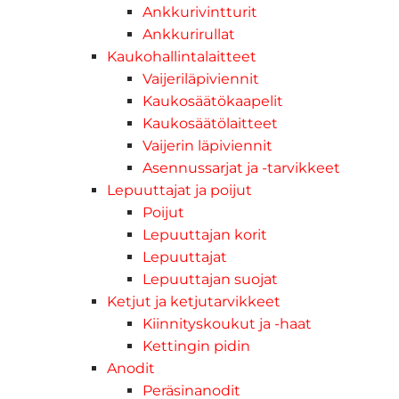
Ankkurivintturit
Ankkurirullat
Kaukohallintalaitteet
Vaijeriläpiviennit
Kaukosäätökaapelit
Kaukosäätölaitteet
Vaijerin läpiviennit
Asennussarjat ja -tarvikkeet
Lepuuttajat ja poijut
Poijut
Lepuuttajan korit
Lepuuttajat
Lepuuttajan suojat
Ketjut ja ketjutarvikkeet
Kiinnityskoukut ja -haat
Kettingin pidin
Anodit
Peräsinanodit