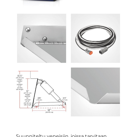
Suunniteltu veneisiin, joissa tarvitaan