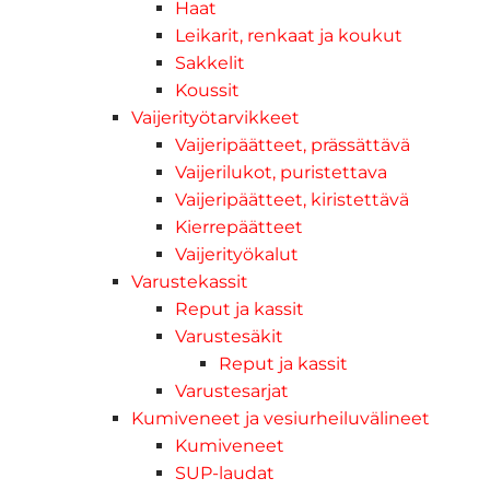
Haat
Leikarit, renkaat ja koukut
Sakkelit
Koussit
Vaijerityötarvikkeet
Vaijeripäätteet, prässättävä
Vaijerilukot, puristettava
Vaijeripäätteet, kiristettävä
Kierrepäätteet
Vaijerityökalut
Varustekassit
Reput ja kassit
Varustesäkit
Reput ja kassit
Varustesarjat
Kumiveneet ja vesiurheiluvälineet
Kumiveneet
SUP-laudat