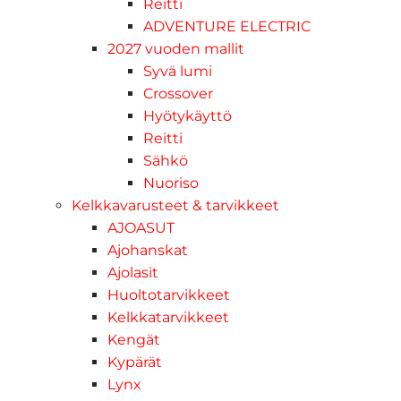
Reitti
ADVENTURE ELECTRIC
2027 vuoden mallit
Syvä lumi
Crossover
Hyötykäyttö
Reitti
Sähkö
Nuoriso
Kelkkavarusteet & tarvikkeet
AJOASUT
Ajohanskat
Ajolasit
Huoltotarvikkeet
Kelkkatarvikkeet
Kengät
Kypärät
Lynx