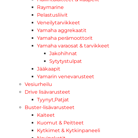
Raymarine
Pelastusliivit
Veneilytarvikkeet
Yamaha aggrekaatit
Yamaha perämoottorit
Yamaha varaosat & tarvikkeet
Jakohihnat
Sytytystulpat
Jääkaapit
Yamarin venevarusteet
Vesiurheilu
Drive lisävarusteet
Tyynyt,Patjat
Buster-lisävarusteet
Kaiteet
Kuomut & Peitteet
Kytkimet & Kytkinpaneeli