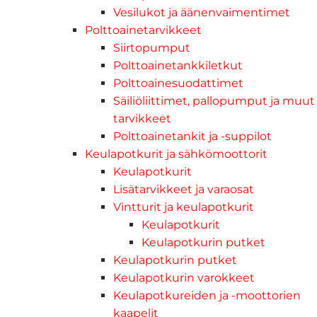
Vesilukot ja äänenvaimentimet
Polttoainetarvikkeet
Siirtopumput
Polttoainetankkiletkut
Polttoainesuodattimet
Säiliöliittimet, pallopumput ja muut
tarvikkeet
Polttoainetankit ja -suppilot
Keulapotkurit ja sähkömoottorit
Keulapotkurit
Lisätarvikkeet ja varaosat
Vintturit ja keulapotkurit
Keulapotkurit
Keulapotkurin putket
Keulapotkurin putket
Keulapotkurin varokkeet
Keulapotkureiden ja -moottorien
kaapelit