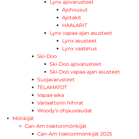
Lynx ajovarusteet
Ajohousut
Ajotakit
HAALARIT
Lynx vapaa-ajan asusteet
Lynx asusteet
Lynx vaatetus
Ski-Doo
Ski-Doo ajovarusteet
Ski-Doo vapaa-ajan asusteet
Suojavarusteet
TELAMATOT
Vapaa-aika
Variaattorin hihnat
Woody's ohjausraudat
Mönkijät
Can-Am traktorimönkijät
Can-Am traktorimönkijät 2025