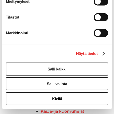
Mieltymykset
Törmäyslista
Reuna- ja ikkunalistat
Alumiinilistat
Tilastot
Kansikate
Venevarusteet
Markkinointi
Reuna-, köli-, törmäyslistat ja
kansikate
Muut tarvikkeet
Näytä tiedot
Köli- ja eväsuojat
Listat ja kansikatteet
Muut tarvikkeet
Salli kaikki
Köli- ja eväsuojat
Venetikkaat
Salli valinta
Keulatikkaat, -tasot ja
varusteet
Kasettitikkaat
Kiellä
Keulatikkaat
Kaide- ja kuomuhelat