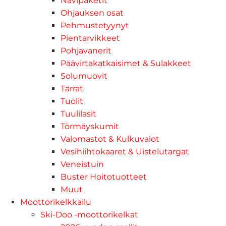
Navipaketit
Ohjauksen osat
Pehmustetyynyt
Pientarvikkeet
Pohjavanerit
Päävirtakatkaisimet & Sulakkeet
Solumuovit
Tarrat
Tuolit
Tuulilasit
Törmäyskumit
Valomastot & Kulkuvalot
Vesihiihtokaaret & Uistelutargat
Veneistuin
Buster Hoitotuotteet
Muut
Moottorikelkkailu
Ski-Doo -moottorikelkat