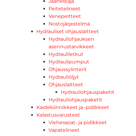
Jäänestäjä
Peitetelineet
Venepeitteet
Nostojärjestelmä
Hydrauliset ohjauslaitteet
Hydrauliohjauksen
asennustarvikkeet
Hydrauliletkut
Hydraulipumput
Ohjaussylinterit
Hydrauliöljyt
Ohjauslaitteet
Hydrauliohjauspaketit
Hydrauliohjauspaketit
Kaidekiinnikkeet ja -pidikkeet
Kalastusvarusteet
Vieherasiat- ja pidikkeet
Vapatelineet