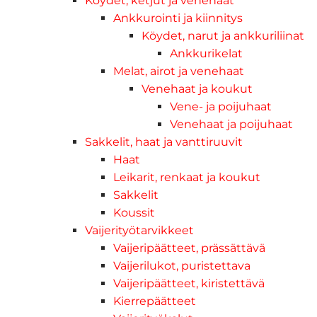
Köydet, ketjut ja venehaat
Ankkurointi ja kiinnitys
Köydet, narut ja ankkuriliinat
Ankkurikelat
Melat, airot ja venehaat
Venehaat ja koukut
Vene- ja poijuhaat
Venehaat ja poijuhaat
Sakkelit, haat ja vanttiruuvit
Haat
Leikarit, renkaat ja koukut
Sakkelit
Koussit
Vaijerityötarvikkeet
Vaijeripäätteet, prässättävä
Vaijerilukot, puristettava
Vaijeripäätteet, kiristettävä
Kierrepäätteet