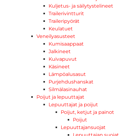
Kuljetus- ja säilytystelineet
Trailerivintturit
Traileripyörät
Keulatuet
Veneilyasusteet
Kumisaappaat
Jalkineet
Kuivapuvut
Käsineet
Lämpöalusasut
Purjehdushanskat
Silmälasinauhat
Poijut ja lepuuttajat
Lepuuttajat ja poijut
Poijut, ketjut ja painot
Poijut
Lepuuttajansuojat
Lepuuttajan suojat