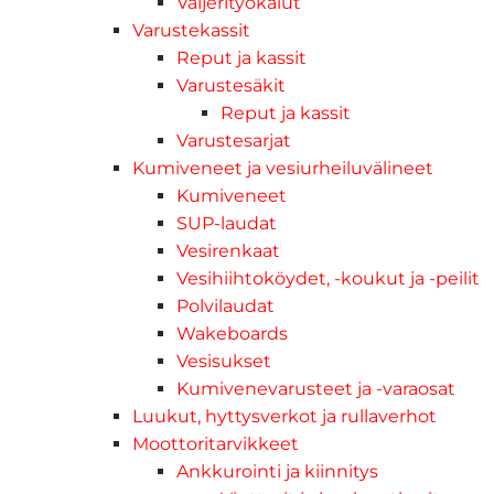
Vaijerityökalut
Varustekassit
Reput ja kassit
Varustesäkit
Reput ja kassit
Varustesarjat
Kumiveneet ja vesiurheiluvälineet
Kumiveneet
SUP-laudat
Vesirenkaat
Vesihiihtoköydet, -koukut ja -peilit
Polvilaudat
Wakeboards
Vesisukset
Kumivenevarusteet ja -varaosat
Luukut, hyttysverkot ja rullaverhot
Moottoritarvikkeet
Ankkurointi ja kiinnitys