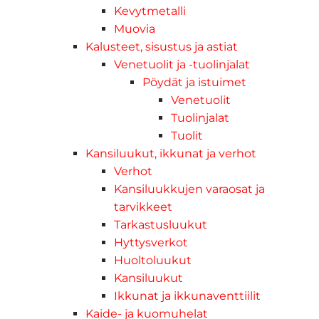
Kevytmetalli
Muovia
Kalusteet, sisustus ja astiat
Venetuolit ja -tuolinjalat
Pöydät ja istuimet
Venetuolit
Tuolinjalat
Tuolit
Kansiluukut, ikkunat ja verhot
Verhot
Kansiluukkujen varaosat ja
tarvikkeet
Tarkastusluukut
Hyttysverkot
Huoltoluukut
Kansiluukut
Ikkunat ja ikkunaventtiilit
Kaide- ja kuomuhelat