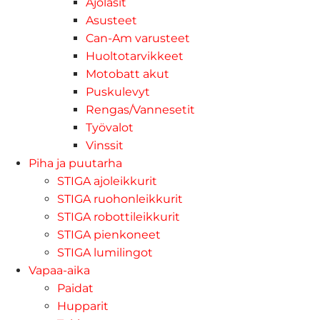
Ajolasit
Asusteet
Can-Am varusteet
Huoltotarvikkeet
Motobatt akut
Puskulevyt
Rengas/Vannesetit
Työvalot
Vinssit
Piha ja puutarha
STIGA ajoleikkurit
STIGA ruohonleikkurit
STIGA robottileikkurit
STIGA pienkoneet
STIGA lumilingot
Vapaa-aika
Paidat
Hupparit