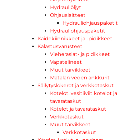
Hydrauliöljyt
Ohjauslaitteet
Hydrauliohjauspaketit
Hydrauliohjauspaketit
Kaidekiinnikkeet ja -pidikkeet
Kalastusvarusteet
Vieherasiat- ja pidikkeet
Vapatelineet
Muut tarvikkeet
Matalan veden ankkurit
Säilytyslokerot ja verkkotaskut
Kotelot, vesitiiviit kotelot ja
tavarataskut
Kotelot ja tavarataskut
Verkkotaskut
Muut tarvikkeet
Verkkotaskut