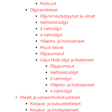
Potkurit
Öljytarvikkeet
Öljynimeytystyynyt ja -liinat
Vaihteistoöljyt
2-tahtiöljyt
4-tahtiöljyt
Ylläpito- ja hoitoaineet
Muut rasvat
Öljypumput
Liqui Moly öljyt ja lisäaineet
Öljypumput
Vaihteistoöljyt
2-tahtiöljyt
Ylläpito- ja hoitoaineet
4-tahtiöljyt
Maalit ja veneenhoitotuotteet
Korjaus- ja liukuesteteipit
Korjaus- ja tiivistysaineet