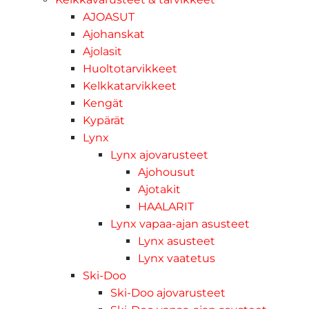
AJOASUT
Ajohanskat
Ajolasit
Huoltotarvikkeet
Kelkkatarvikkeet
Kengät
Kypärät
Lynx
Lynx ajovarusteet
Ajohousut
Ajotakit
HAALARIT
Lynx vapaa-ajan asusteet
Lynx asusteet
Lynx vaatetus
Ski-Doo
Ski-Doo ajovarusteet