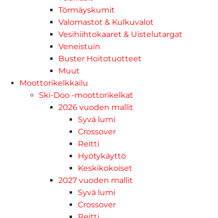
Törmäyskumit
Valomastot & Kulkuvalot
Vesihiihtokaaret & Uistelutargat
Veneistuin
Buster Hoitotuotteet
Muut
Moottorikelkkailu
Ski-Doo -moottorikelkat
2026 vuoden mallit
Syvä lumi
Crossover
Reitti
Hyötykäyttö
Keskikokoiset
2027 vuoden mallit
Syvä lumi
Crossover
Reitti