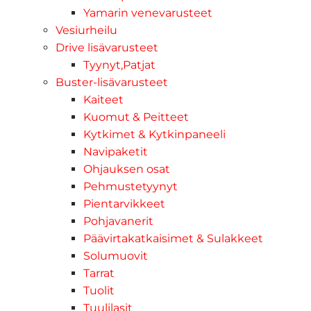
Yamarin venevarusteet
Vesiurheilu
Drive lisävarusteet
Tyynyt,Patjat
Buster-lisävarusteet
Kaiteet
Kuomut & Peitteet
Kytkimet & Kytkinpaneeli
Navipaketit
Ohjauksen osat
Pehmustetyynyt
Pientarvikkeet
Pohjavanerit
Päävirtakatkaisimet & Sulakkeet
Solumuovit
Tarrat
Tuolit
Tuulilasit