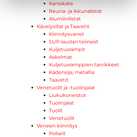
Kansikate
Reuna- ja ikkunalistat
Alumiinilistat
Kävelysillat ja Taavetit
Kiinnitysvarret
SUP-laudan telineet
Kuljetusrampit
Askelmat
Kuljetusramppien tarvikkeet
Kädensija, metallia
Taavetit
Venetuolit ja -tuolinjalat
Liukukoneistot
Tuolinjalat
Tuolit
Venetuolit
Veneen kiinnitys
Pollarit