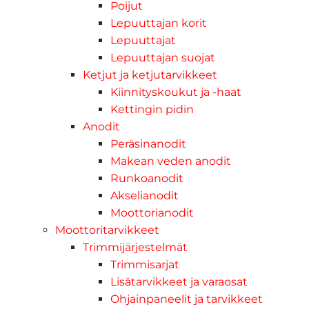
Poijut
Lepuuttajan korit
Lepuuttajat
Lepuuttajan suojat
Ketjut ja ketjutarvikkeet
Kiinnityskoukut ja -haat
Kettingin pidin
Anodit
Peräsinanodit
Makean veden anodit
Runkoanodit
Akselianodit
Moottorianodit
Moottoritarvikkeet
Trimmijärjestelmät
Trimmisarjat
Lisätarvikkeet ja varaosat
Ohjainpaneelit ja tarvikkeet