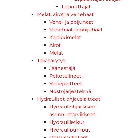
Lepuuttajat
Melat, airot ja venehaat
Vene- ja poijuhaat
Venehaat ja poijuhaat
Kajakkimelat
Airot
Melat
Talvisäilytys
Jäänestäjä
Peitetelineet
Venepeitteet
Nostojärjestelmä
Hydrauliset ohjauslaitteet
Hydrauliohjauksen
asennustarvikkeet
Hydrauliletkut
Hydraulipumput
Ohjaussylinterit