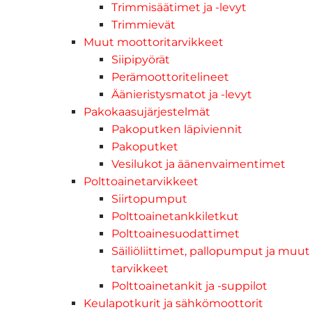
Trimmisäätimet ja -levyt
Trimmievät
Muut moottoritarvikkeet
Siipipyörät
Perämoottoritelineet
Äänieristysmatot ja -levyt
Pakokaasujärjestelmät
Pakoputken läpiviennit
Pakoputket
Vesilukot ja äänenvaimentimet
Polttoainetarvikkeet
Siirtopumput
Polttoainetankkiletkut
Polttoainesuodattimet
Säiliöliittimet, pallopumput ja muut
tarvikkeet
Polttoainetankit ja -suppilot
Keulapotkurit ja sähkömoottorit