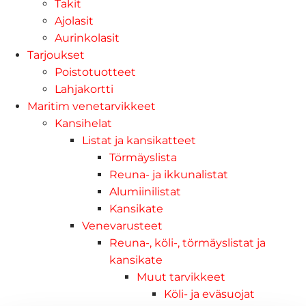
Takit
Ajolasit
Aurinkolasit
Tarjoukset
Poistotuotteet
Lahjakortti
Maritim venetarvikkeet
Kansihelat
Listat ja kansikatteet
Törmäyslista
Reuna- ja ikkunalistat
Alumiinilistat
Kansikate
Venevarusteet
Reuna-, köli-, törmäyslistat ja
kansikate
Muut tarvikkeet
Köli- ja eväsuojat