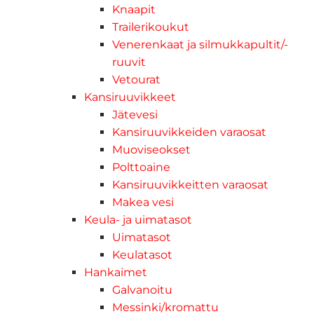
Knaapit
Trailerikoukut
Venerenkaat ja silmukkapultit/-
ruuvit
Vetourat
Kansiruuvikkeet
Jätevesi
Kansiruuvikkeiden varaosat
Muoviseokset
Polttoaine
Kansiruuvikkeitten varaosat
Makea vesi
Keula- ja uimatasot
Uimatasot
Keulatasot
Hankaimet
Galvanoitu
Messinki/kromattu