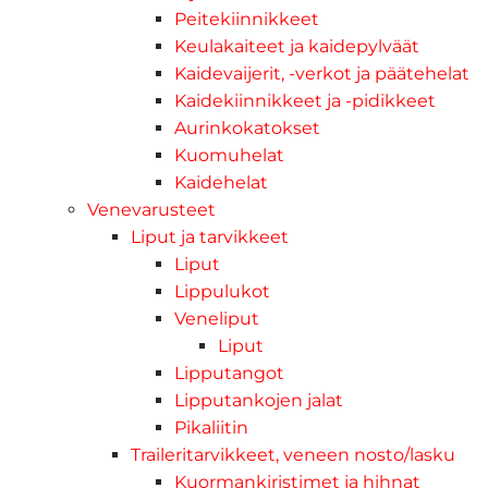
Peitekiinnikkeet
Keulakaiteet ja kaidepylväät
Kaidevaijerit, -verkot ja päätehelat
Kaidekiinnikkeet ja -pidikkeet
Aurinkokatokset
Kuomuhelat
Kaidehelat
Venevarusteet
Liput ja tarvikkeet
Liput
Lippulukot
Veneliput
Liput
Lipputangot
Lipputankojen jalat
Pikaliitin
Traileritarvikkeet, veneen nosto/lasku
Kuormankiristimet ja hihnat