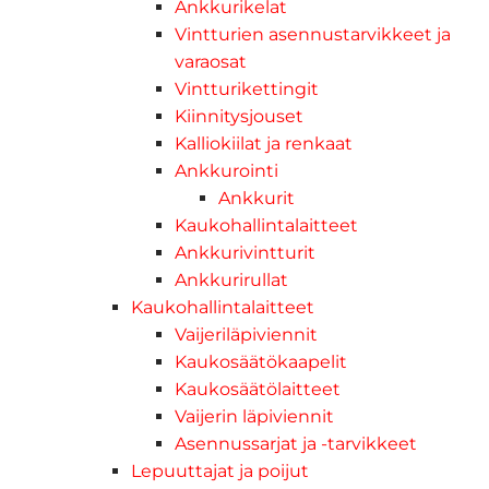
Ankkurikelat
Vintturien asennustarvikkeet ja
varaosat
Vintturikettingit
Kiinnitysjouset
Kalliokiilat ja renkaat
Ankkurointi
Ankkurit
Kaukohallintalaitteet
Ankkurivintturit
Ankkurirullat
Kaukohallintalaitteet
Vaijeriläpiviennit
Kaukosäätökaapelit
Kaukosäätölaitteet
Vaijerin läpiviennit
Asennussarjat ja -tarvikkeet
Lepuuttajat ja poijut