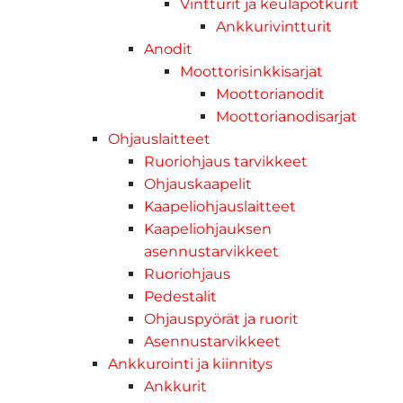
Vintturit ja keulapotkurit
Ankkurivintturit
Anodit
Moottorisinkkisarjat
Moottorianodit
Moottorianodisarjat
Ohjauslaitteet
Ruoriohjaus tarvikkeet
Ohjauskaapelit
Kaapeliohjauslaitteet
Kaapeliohjauksen
asennustarvikkeet
Ruoriohjaus
Pedestalit
Ohjauspyörät ja ruorit
Asennustarvikkeet
Ankkurointi ja kiinnitys
Ankkurit