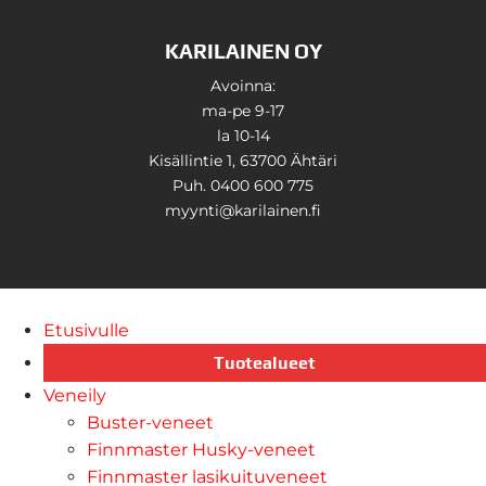
KARILAINEN OY
Avoinna:
ma-pe 9-17
la 10-14
Kisällintie 1, 63700 Ähtäri
Puh. 0400 600 775
myynti@karilainen.fi
Etusivulle
Tuotealueet
Veneily
Buster-veneet
Finnmaster Husky-veneet
Finnmaster lasikuituveneet