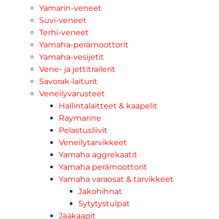
Yamarin-veneet
Suvi-veneet
Terhi-veneet
Yamaha-perämoottorit
Yamaha-vesijetit
Vene- ja jettitrailerit
Savorak-laiturit
Veneilyvarusteet
Hallintalaitteet & kaapelit
Raymarine
Pelastusliivit
Veneilytarvikkeet
Yamaha aggrekaatit
Yamaha perämoottorit
Yamaha varaosat & tarvikkeet
Jakohihnat
Sytytystulpat
Jääkaapit