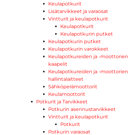
Keulapotkurit
Lisätarvikkeet ja varaosat
Vintturit ja keulapotkurit
Keulapotkurit
Keulapotkurin putket
Keulapotkurin putket
Keulapotkurin varokkeet
Keulapotkureiden ja -moottorien
kaapelit
Keulapotkureiden ja -moottorien
hallintalaitteet
Sähköperämoottorit
Keulamoottorit
Potkurit ja Tarvikkeet
Potkurin asennustarvikkeet
Vintturit ja keulapotkurit
Potkurit
Potkurin varaosat