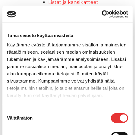
Listat ja kansikatteet
Muut tarvikkeet
Köli- ja eväsuojat
Venetikkaat
Keulatikkaat, -tasot ja
Tämä sivusto käyttää evästeitä
varusteet
Käytämme evästeitä tarjoamamme sisällön ja mainosten
Kasettitikkaat
räätälöimiseen, sosiaalisen median ominaisuuksien
Keulatikkaat
tukemiseen ja kävijämäärämme analysoimiseen. Lisäksi
Kaide- ja kuomuhelat
jaamme sosiaalisen median, mainosalan ja analytiikka-
Muut tarvikkeet
alan kumppaneillemme tietoja siitä, miten käytät
Kaidevaijerit, -verkot ja
sivustoamme. Kumppanimme voivat yhdistää näitä
päätehelat
tietoja muihin tietoihin, joita olet antanut heille tai joita on
Keulatikkaat, -tasot ja
kerätty, kun olet käyttänyt heidän palvelujaan.
varusteet
Keulakaiteet ja
Lisätietoja:
karilainen.fi/tietosuoja
Suostumuksen
kaidepylväät
Välttämätön
valinta
Kansiluukut, ikkunat ja verhot
Luukut, hyttysverkot ja