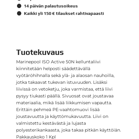
14 päivän palautusoikeus
Kaikki yli 150 € tilaukset rahtivapaasti
Tuotekuvaus
Marinepool ISO Active 50N kelluntaliivi
kiinnitetään helposti säädettävällä
vyötäröhihnalla sekä ylä- ja alaosan nauhoilla,
jotka takaavat tukevan istuvuuden. Lisäksi
liivissä on vetoketju, joka varmistaa, että liivi
pysyy tiukasti päällä. Sivuosat ovat joustavaa
materiaalia, mikä lisää liikkumisen vapautta.
Erittäin pehmeä PE-vaahtomuovi lisää
joustavuutta ja käyttömukavuutta. Liivi on
valmistettu kestävästä ja lujasta
polyesterikankaasta, joka takaa pitkän käyttöiän.
Pakkauskoko 1 Kpl