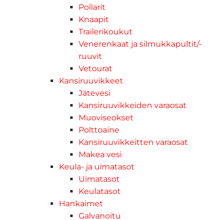
Pollarit
Knaapit
Trailerikoukut
Venerenkaat ja silmukkapultit/-
ruuvit
Vetourat
Kansiruuvikkeet
Jätevesi
Kansiruuvikkeiden varaosat
Muoviseokset
Polttoaine
Kansiruuvikkeitten varaosat
Makea vesi
Keula- ja uimatasot
Uimatasot
Keulatasot
Hankaimet
Galvanoitu