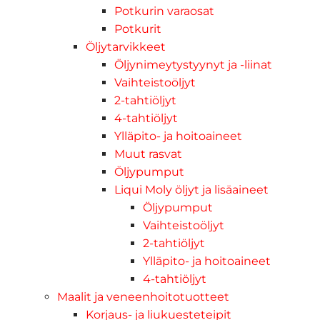
Potkurin varaosat
Potkurit
Öljytarvikkeet
Öljynimeytystyynyt ja -liinat
Vaihteistoöljyt
2-tahtiöljyt
4-tahtiöljyt
Ylläpito- ja hoitoaineet
Muut rasvat
Öljypumput
Liqui Moly öljyt ja lisäaineet
Öljypumput
Vaihteistoöljyt
2-tahtiöljyt
Ylläpito- ja hoitoaineet
4-tahtiöljyt
Maalit ja veneenhoitotuotteet
Korjaus- ja liukuesteteipit