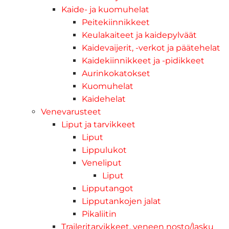
Kaide- ja kuomuhelat
Peitekiinnikkeet
Keulakaiteet ja kaidepylväät
Kaidevaijerit, -verkot ja päätehelat
Kaidekiinnikkeet ja -pidikkeet
Aurinkokatokset
Kuomuhelat
Kaidehelat
Venevarusteet
Liput ja tarvikkeet
Liput
Lippulukot
Veneliput
Liput
Lipputangot
Lipputankojen jalat
Pikaliitin
Traileritarvikkeet, veneen nosto/lasku