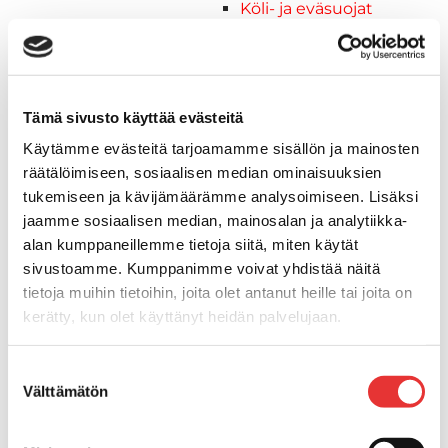
Köli- ja eväsuojat
Listat ja kansikatteet
Muut tarvikkeet
Köli- ja eväsuojat
Venetikkaat
Tämä sivusto käyttää evästeitä
Keulatikkaat, -tasot ja
Käytämme evästeitä tarjoamamme sisällön ja mainosten
varusteet
räätälöimiseen, sosiaalisen median ominaisuuksien
Kasettitikkaat
tukemiseen ja kävijämäärämme analysoimiseen. Lisäksi
Keulatikkaat
jaamme sosiaalisen median, mainosalan ja analytiikka-
Kaide- ja kuomuhelat
alan kumppaneillemme tietoja siitä, miten käytät
Muut tarvikkeet
sivustoamme. Kumppanimme voivat yhdistää näitä
Kaidevaijerit, -verkot ja
tietoja muihin tietoihin, joita olet antanut heille tai joita on
päätehelat
kerätty, kun olet käyttänyt heidän palvelujaan.
Keulatikkaat, -tasot ja
varusteet
Lisätietoja:
karilainen.fi/tietosuoja
Suostumuksen
Keulakaiteet ja
Välttämätön
valinta
kaidepylväät
Kansiluukut, ikkunat ja verhot