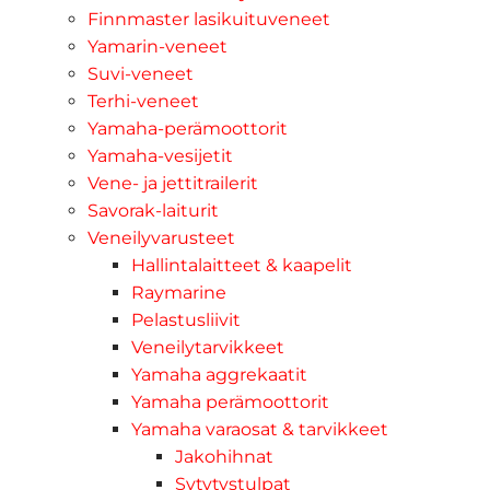
Finnmaster lasikuituveneet
Yamarin-veneet
Suvi-veneet
Terhi-veneet
Yamaha-perämoottorit
Yamaha-vesijetit
Vene- ja jettitrailerit
Savorak-laiturit
Veneilyvarusteet
Hallintalaitteet & kaapelit
Raymarine
Pelastusliivit
Veneilytarvikkeet
Yamaha aggrekaatit
Yamaha perämoottorit
Yamaha varaosat & tarvikkeet
Jakohihnat
Sytytystulpat