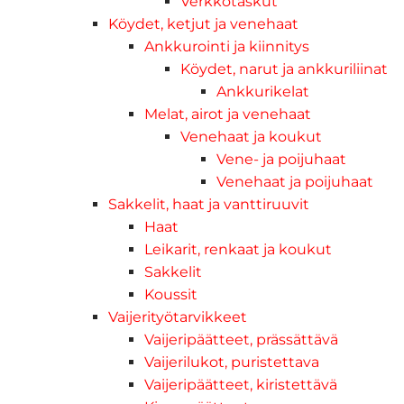
Verkkotaskut
Köydet, ketjut ja venehaat
Ankkurointi ja kiinnitys
Köydet, narut ja ankkuriliinat
Ankkurikelat
Melat, airot ja venehaat
Venehaat ja koukut
Vene- ja poijuhaat
Venehaat ja poijuhaat
Sakkelit, haat ja vanttiruuvit
Haat
Leikarit, renkaat ja koukut
Sakkelit
Koussit
Vaijerityötarvikkeet
Vaijeripäätteet, prässättävä
Vaijerilukot, puristettava
Vaijeripäätteet, kiristettävä