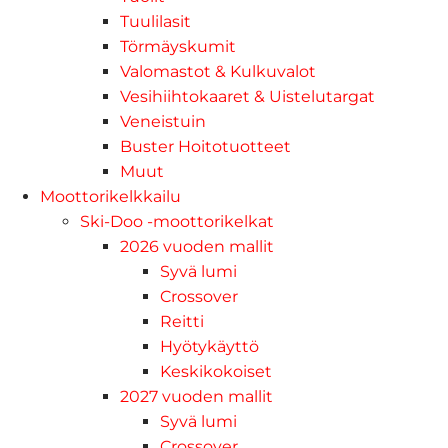
Tuulilasit
Törmäyskumit
Valomastot & Kulkuvalot
Vesihiihtokaaret & Uistelutargat
Veneistuin
Buster Hoitotuotteet
Muut
Moottorikelkkailu
Ski-Doo -moottorikelkat
2026 vuoden mallit
Syvä lumi
Crossover
Reitti
Hyötykäyttö
Keskikokoiset
2027 vuoden mallit
Syvä lumi
Crossover