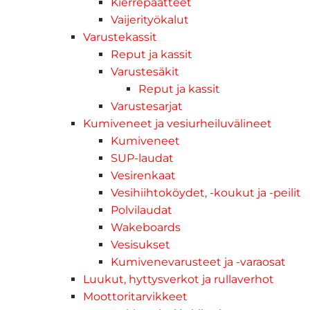
Kierrepäätteet
Vaijerityökalut
Varustekassit
Reput ja kassit
Varustesäkit
Reput ja kassit
Varustesarjat
Kumiveneet ja vesiurheiluvälineet
Kumiveneet
SUP-laudat
Vesirenkaat
Vesihiihtoköydet, -koukut ja -peilit
Polvilaudat
Wakeboards
Vesisukset
Kumivenevarusteet ja -varaosat
Luukut, hyttysverkot ja rullaverhot
Moottoritarvikkeet