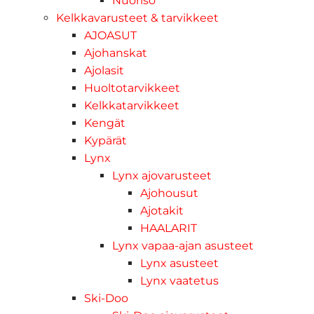
Nuoriso
Kelkkavarusteet & tarvikkeet
AJOASUT
Ajohanskat
Ajolasit
Huoltotarvikkeet
Kelkkatarvikkeet
Kengät
Kypärät
Lynx
Lynx ajovarusteet
Ajohousut
Ajotakit
HAALARIT
Lynx vapaa-ajan asusteet
Lynx asusteet
Lynx vaatetus
Ski-Doo