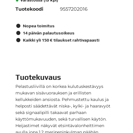
Varastossa (15 kpl)
Tuotekoodi
9557202016
Nopea toimitus
14 päivän palautusoikeus
Kaikki yli 150 € tilaukset rahtivapaasti
Tuotekuvaus
Pelastusliivillä on korkea kulutuskestävyys
mukavan sisävuorauksen ja erillisten
kellukkeiden ansiosta. Pehmustettu kaulus ja
helposti säädettävät niska-, kylki- ja haaravyöt
sekä signaalipilli takaavat parhaan
käyttömukavuuden, sekä turvallisen käytön.
Heijastimet näkyvät etsintävalonheittimen
avulla jopa 1,2 meripeninkulman päähän.