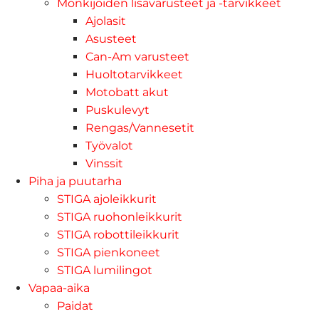
Mönkijöiden lisävarusteet ja -tarvikkeet
Ajolasit
Asusteet
Can-Am varusteet
Huoltotarvikkeet
Motobatt akut
Puskulevyt
Rengas/Vannesetit
Työvalot
Vinssit
Piha ja puutarha
STIGA ajoleikkurit
STIGA ruohonleikkurit
STIGA robottileikkurit
STIGA pienkoneet
STIGA lumilingot
Vapaa-aika
Paidat