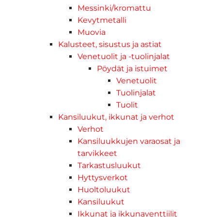
Messinki/kromattu
Kevytmetalli
Muovia
Kalusteet, sisustus ja astiat
Venetuolit ja -tuolinjalat
Pöydät ja istuimet
Venetuolit
Tuolinjalat
Tuolit
Kansiluukut, ikkunat ja verhot
Verhot
Kansiluukkujen varaosat ja
tarvikkeet
Tarkastusluukut
Hyttysverkot
Huoltoluukut
Kansiluukut
Ikkunat ja ikkunaventtiilit