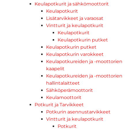
Keulapotkurit ja sähkömoottorit
Keulapotkurit
Lisätarvikkeet ja varaosat
Vintturit ja keulapotkurit
Keulapotkurit
Keulapotkurin putket
Keulapotkurin putket
Keulapotkurin varokkeet
Keulapotkureiden ja -moottorien
kaapelit
Keulapotkureiden ja -moottorien
hallintalaitteet
Sähköperämoottorit
Keulamoottorit
Potkurit ja Tarvikkeet
Potkurin asennustarvikkeet
Vintturit ja keulapotkurit
Potkurit