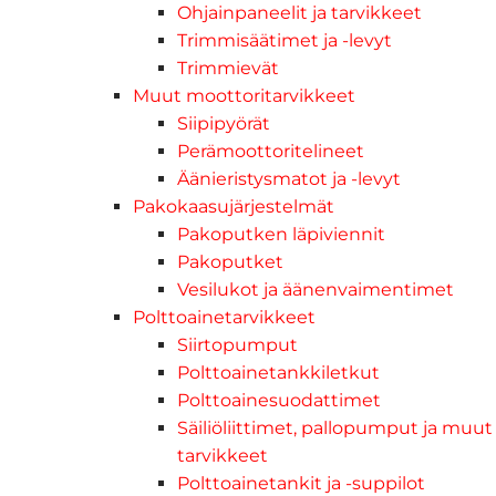
Ohjainpaneelit ja tarvikkeet
Trimmisäätimet ja -levyt
Trimmievät
Muut moottoritarvikkeet
Siipipyörät
Perämoottoritelineet
Äänieristysmatot ja -levyt
Pakokaasujärjestelmät
Pakoputken läpiviennit
Pakoputket
Vesilukot ja äänenvaimentimet
Polttoainetarvikkeet
Siirtopumput
Polttoainetankkiletkut
Polttoainesuodattimet
Säiliöliittimet, pallopumput ja muut
tarvikkeet
Polttoainetankit ja -suppilot