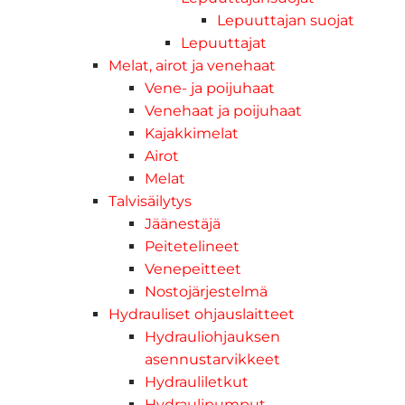
Lepuuttajan suojat
Lepuuttajat
Melat, airot ja venehaat
Vene- ja poijuhaat
Venehaat ja poijuhaat
Kajakkimelat
Airot
Melat
Talvisäilytys
Jäänestäjä
Peitetelineet
Venepeitteet
Nostojärjestelmä
Hydrauliset ohjauslaitteet
Hydrauliohjauksen
asennustarvikkeet
Hydrauliletkut
Hydraulipumput