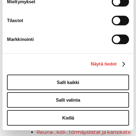
Mieltymykset
Luukut, hyttysverkot ja
rullaverhot
Kansiluukut
Tilastot
Hyttysverkot
Verhot
Markkinointi
Venetikkaat
Uimatikkaat
Kasettitikkaat
Keulatikkaat
Näytä tiedot
Köysitikkaat
Kiinnikkeet ja tukijalat
Salli kaikki
Kävelysillat
Muut kiinnityshelat
Salli valinta
Koukkupidike
Pidike "clips", muovia
Lepuuttajan kiinnike
Kiellä
Tuulilasin kiinnike
Reuna-, köli-, törmäyslistat ja kansikate