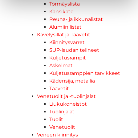
Törmäyslista
Kansikate
Reuna- ja ikkunalistat
Alumiinilistat
Kävelysillat ja Taavetit
Kiinnitysvarret
SUP-laudan telineet
Kuljetusrampit
Askelmat
Kuljetusramppien tarvikkeet
Kädensija, metallia
Taavetit
Venetuolit ja -tuolinjalat
Liukukoneistot
Tuolinjalat
Tuolit
Venetuolit
Veneen kiinnitys