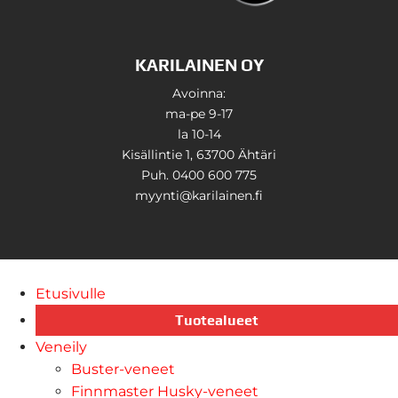
KARILAINEN OY
Avoinna:
ma-pe 9-17
la 10-14
Kisällintie 1, 63700 Ähtäri
Puh. 0400 600 775
myynti@karilainen.fi
Etusivulle
Tuotealueet
Veneily
Buster-veneet
Finnmaster Husky-veneet