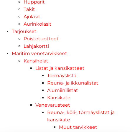
Hupparit
Takit
Ajolasit
Aurinkolasit
Tarjoukset
Poistotuotteet
Lahjakortti
Maritim venetarvikkeet
Kansihelat
Listat ja kansikatteet
Törmäyslista
Reuna- ja ikkunalistat
Alumiinilistat
Kansikate
Venevarusteet
Reuna-, köli-, törmäyslistat ja
kansikate
Muut tarvikkeet