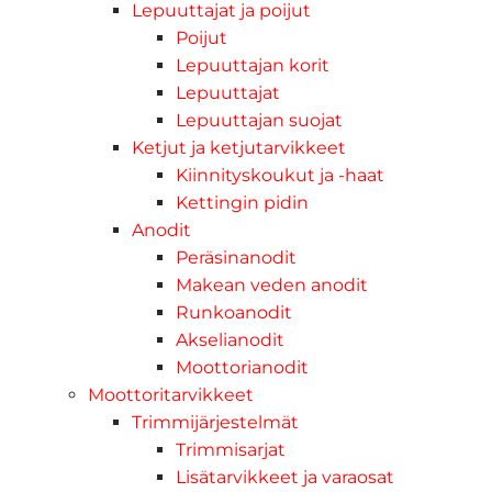
Lepuuttajat ja poijut
Poijut
Lepuuttajan korit
Lepuuttajat
Lepuuttajan suojat
Ketjut ja ketjutarvikkeet
Kiinnityskoukut ja -haat
Kettingin pidin
Anodit
Peräsinanodit
Makean veden anodit
Runkoanodit
Akselianodit
Moottorianodit
Moottoritarvikkeet
Trimmijärjestelmät
Trimmisarjat
Lisätarvikkeet ja varaosat