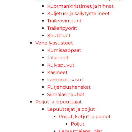
Kuormankiristimet ja hihnat
Kuljetus- ja säilytystelineet
Trailerivintturit
Traileripyörät
Keulatuet
Veneilyasusteet
Kumisaappaat
Jalkineet
Kuivapuvut
Käsineet
Lämpöalusasut
Purjehdushanskat
Silmälasinauhat
Poijut ja lepuuttajat
Lepuuttajat ja poijut
Poijut, ketjut ja painot
Poijut
Lepuuttajansuojat