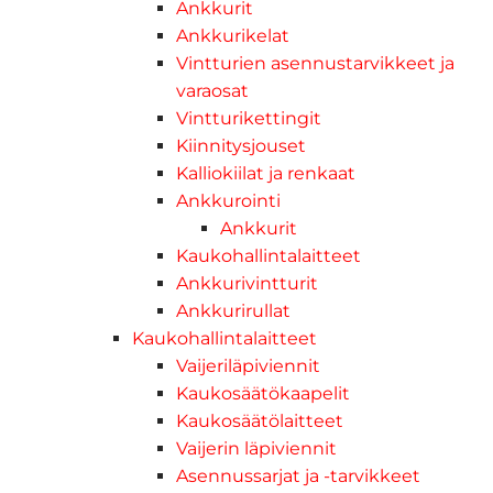
Ankkurit
Ankkurikelat
Vintturien asennustarvikkeet ja
varaosat
Vintturikettingit
Kiinnitysjouset
Kalliokiilat ja renkaat
Ankkurointi
Ankkurit
Kaukohallintalaitteet
Ankkurivintturit
Ankkurirullat
Kaukohallintalaitteet
Vaijeriläpiviennit
Kaukosäätökaapelit
Kaukosäätölaitteet
Vaijerin läpiviennit
Asennussarjat ja -tarvikkeet