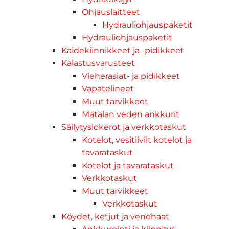
Ohjauslaitteet
Hydrauliohjauspaketit
Hydrauliohjauspaketit
Kaidekiinnikkeet ja -pidikkeet
Kalastusvarusteet
Vieherasiat- ja pidikkeet
Vapatelineet
Muut tarvikkeet
Matalan veden ankkurit
Säilytyslokerot ja verkkotaskut
Kotelot, vesitiiviit kotelot ja
tavarataskut
Kotelot ja tavarataskut
Verkkotaskut
Muut tarvikkeet
Verkkotaskut
Köydet, ketjut ja venehaat