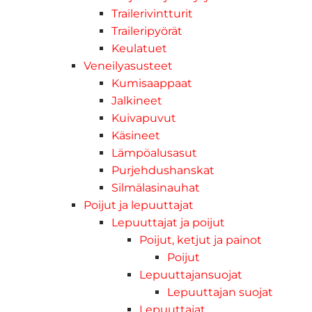
Trailerivintturit
Traileripyörät
Keulatuet
Veneilyasusteet
Kumisaappaat
Jalkineet
Kuivapuvut
Käsineet
Lämpöalusasut
Purjehdushanskat
Silmälasinauhat
Poijut ja lepuuttajat
Lepuuttajat ja poijut
Poijut, ketjut ja painot
Poijut
Lepuuttajansuojat
Lepuuttajan suojat
Lepuuttajat