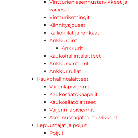
Vintturien asennustarvikkeet ja
varaosat
Vintturikettingit
Kiinnitysjouset
Kalliokiilat ja renkaat
Ankkurointi
Ankkurit
Kaukohallintalaitteet
Ankkurivintturit
Ankkurirullat
Kaukohallintalaitteet
Vaijeriläpiviennit
Kaukosäätökaapelit
Kaukosäätölaitteet
Vaijerin läpiviennit
Asennussarjat ja -tarvikkeet
Lepuuttajat ja poijut
Poijut