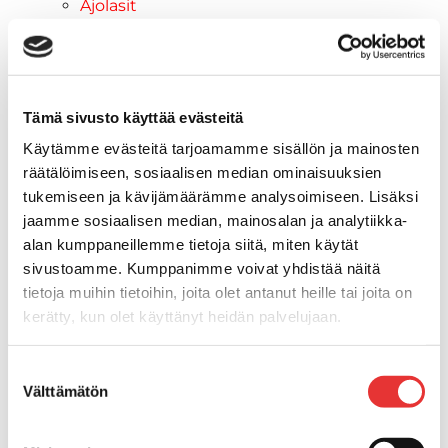
Ajolasit
Aurinkolasit
Tarjoukset
Poistotuotteet
Lahjakortti
Tämä sivusto käyttää evästeitä
Maritim venetarvikkeet
Käytämme evästeitä tarjoamamme sisällön ja mainosten
Kansihelat
räätälöimiseen, sosiaalisen median ominaisuuksien
Listat ja kansikatteet
tukemiseen ja kävijämäärämme analysoimiseen. Lisäksi
Törmäyslista
jaamme sosiaalisen median, mainosalan ja analytiikka-
Reuna- ja ikkunalistat
alan kumppaneillemme tietoja siitä, miten käytät
Alumiinilistat
sivustoamme. Kumppanimme voivat yhdistää näitä
Kansikate
tietoja muihin tietoihin, joita olet antanut heille tai joita on
Venevarusteet
kerätty, kun olet käyttänyt heidän palvelujaan.
Reuna-, köli-, törmäyslistat ja
kansikate
Lisätietoja:
karilainen.fi/tietosuoja
Suostumuksen
Muut tarvikkeet
Välttämätön
valinta
Köli- ja eväsuojat
Listat ja kansikatteet