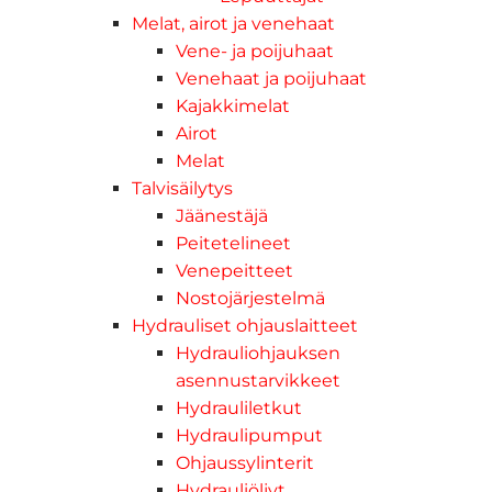
Melat, airot ja venehaat
Vene- ja poijuhaat
Venehaat ja poijuhaat
Kajakkimelat
Airot
Melat
Talvisäilytys
Jäänestäjä
Peitetelineet
Venepeitteet
Nostojärjestelmä
Hydrauliset ohjauslaitteet
Hydrauliohjauksen
asennustarvikkeet
Hydrauliletkut
Hydraulipumput
Ohjaussylinterit
Hydrauliöljyt