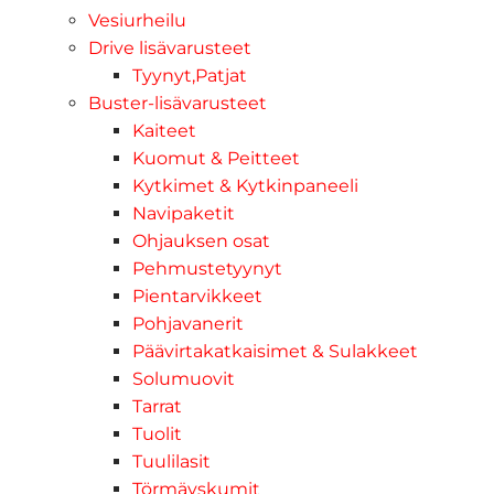
Vesiurheilu
Drive lisävarusteet
Tyynyt,Patjat
Buster-lisävarusteet
Kaiteet
Kuomut & Peitteet
Kytkimet & Kytkinpaneeli
Navipaketit
Ohjauksen osat
Pehmustetyynyt
Pientarvikkeet
Pohjavanerit
Päävirtakatkaisimet & Sulakkeet
Solumuovit
Tarrat
Tuolit
Tuulilasit
Törmäyskumit