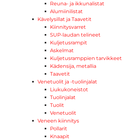
Reuna- ja ikkunalistat
Alumiinilistat
Kävelysillat ja Taavetit
Kiinnitysvarret
SUP-laudan telineet
Kuljetusrampit
Askelmat
Kuljetusramppien tarvikkeet
Kädensija, metallia
Taavetit
Venetuolit ja -tuolinjalat
Liukukoneistot
Tuolinjalat
Tuolit
Venetuolit
Veneen kiinnitys
Pollarit
Knaapit