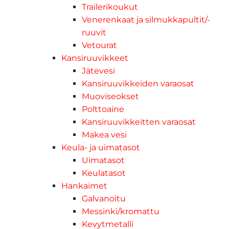
Trailerikoukut
Venerenkaat ja silmukkapultit/-
ruuvit
Vetourat
Kansiruuvikkeet
Jätevesi
Kansiruuvikkeiden varaosat
Muoviseokset
Polttoaine
Kansiruuvikkeitten varaosat
Makea vesi
Keula- ja uimatasot
Uimatasot
Keulatasot
Hankaimet
Galvanoitu
Messinki/kromattu
Kevytmetalli