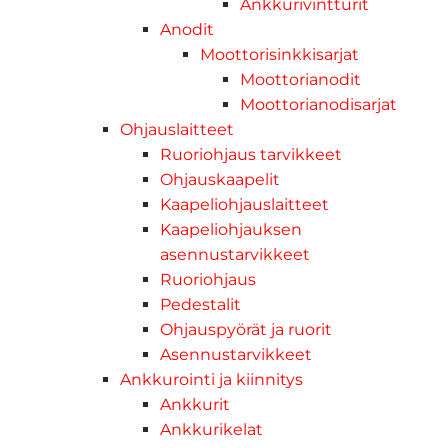
Ankkurivintturit
Anodit
Moottorisinkkisarjat
Moottorianodit
Moottorianodisarjat
Ohjauslaitteet
Ruoriohjaus tarvikkeet
Ohjauskaapelit
Kaapeliohjauslaitteet
Kaapeliohjauksen
asennustarvikkeet
Ruoriohjaus
Pedestalit
Ohjauspyörät ja ruorit
Asennustarvikkeet
Ankkurointi ja kiinnitys
Ankkurit
Ankkurikelat