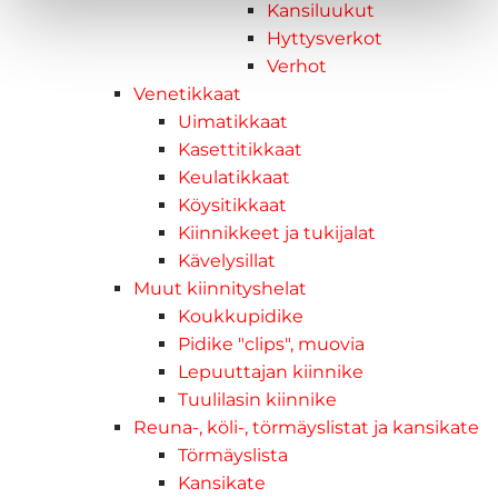
Kansiluukut
Hyttysverkot
Verhot
Venetikkaat
Uimatikkaat
Kasettitikkaat
Keulatikkaat
Köysitikkaat
Kiinnikkeet ja tukijalat
Kävelysillat
Muut kiinnityshelat
Koukkupidike
Pidike "clips", muovia
Lepuuttajan kiinnike
Tuulilasin kiinnike
Reuna-, köli-, törmäyslistat ja kansikate
Törmäyslista
Kansikate