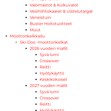
Valomastot & Kulkuvalot
Vesihiihtokaaret & Uistelutargat
Veneistuin
Buster Hoitotuotteet
Muut
Moottorikelkkailu
Ski-Doo -moottorikelkat
2026 vuoden mallit
Syvä lumi
Crossover
Reitti
Hyötykäyttö
Keskikokoiset
2027 vuoden mallit
Syvä lumi
Crossover
Reitti
Hyötykäyttö