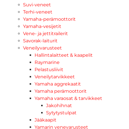
Suvi-veneet
Terhi-veneet
Yamaha-perämoottorit
Yamaha-vesijetit
Vene- ja jettitrailerit
Savorak-laiturit
Veneilyvarusteet
Hallintalaitteet & kaapelit
Raymarine
Pelastusliivit
Veneilytarvikkeet
Yamaha aggrekaatit
Yamaha perämoottorit
Yamaha varaosat & tarvikkeet
Jakohihnat
Sytytystulpat
Jääkaapit
Yamarin venevarusteet