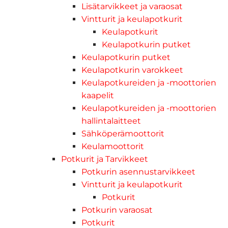
Lisätarvikkeet ja varaosat
Vintturit ja keulapotkurit
Keulapotkurit
Keulapotkurin putket
Keulapotkurin putket
Keulapotkurin varokkeet
Keulapotkureiden ja -moottorien
kaapelit
Keulapotkureiden ja -moottorien
hallintalaitteet
Sähköperämoottorit
Keulamoottorit
Potkurit ja Tarvikkeet
Potkurin asennustarvikkeet
Vintturit ja keulapotkurit
Potkurit
Potkurin varaosat
Potkurit