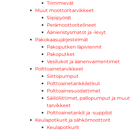
Trimmievät
Muut moottoritarvikkeet
Siipipyörät
Perämoottoritelineet
Äänieristysmatot ja -levyt
Pakokaasujärjestelmät
Pakoputken läpiviennit
Pakoputket
Vesilukot ja äänenvaimentimet
Polttoainetarvikkeet
Siirtopumput
Polttoainetankkiletkut
Polttoainesuodattimet
Säiliöliittimet, pallopumput ja muut
tarvikkeet
Polttoainetankit ja -suppilot
Keulapotkurit ja sähkömoottorit
Keulapotkurit