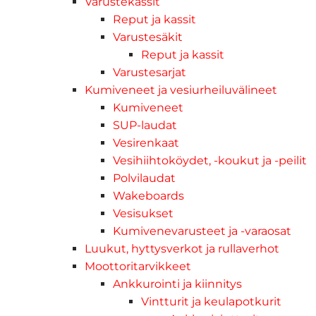
Varustekassit
Reput ja kassit
Varustesäkit
Reput ja kassit
Varustesarjat
Kumiveneet ja vesiurheiluvälineet
Kumiveneet
SUP-laudat
Vesirenkaat
Vesihiihtoköydet, -koukut ja -peilit
Polvilaudat
Wakeboards
Vesisukset
Kumivenevarusteet ja -varaosat
Luukut, hyttysverkot ja rullaverhot
Moottoritarvikkeet
Ankkurointi ja kiinnitys
Vintturit ja keulapotkurit