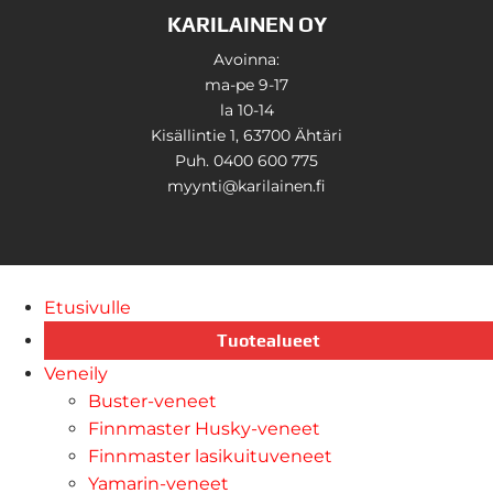
KARILAINEN OY
Avoinna:
ma-pe 9-17
la 10-14
Kisällintie 1, 63700 Ähtäri
Puh. 0400 600 775
myynti@karilainen.fi
Etusivulle
Tuotealueet
Veneily
Buster-veneet
Finnmaster Husky-veneet
Finnmaster lasikuituveneet
Yamarin-veneet