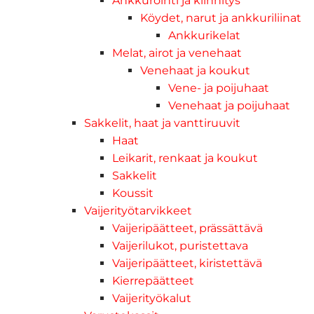
Ankkurointi ja kiinnitys
Köydet, narut ja ankkuriliinat
Ankkurikelat
Melat, airot ja venehaat
Venehaat ja koukut
Vene- ja poijuhaat
Venehaat ja poijuhaat
Sakkelit, haat ja vanttiruuvit
Haat
Leikarit, renkaat ja koukut
Sakkelit
Koussit
Vaijerityötarvikkeet
Vaijeripäätteet, prässättävä
Vaijerilukot, puristettava
Vaijeripäätteet, kiristettävä
Kierrepäätteet
Vaijerityökalut