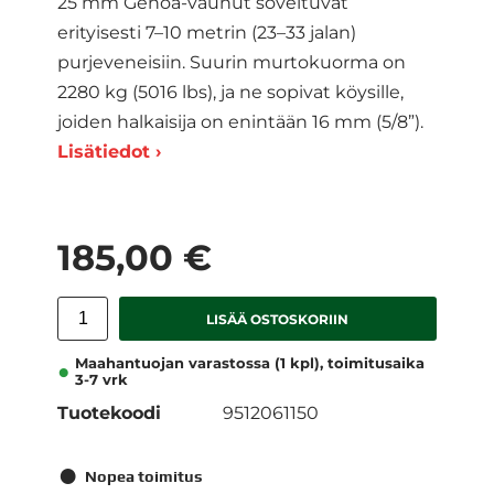
25 mm Genoa-vaunut soveltuvat
erityisesti 7–10 metrin (23–33 jalan)
purjeveneisiin. Suurin murtokuorma on
2280 kg (5016 lbs), ja ne sopivat köysille,
joiden halkaisija on enintään 16 mm (5/8”).
Lisätiedot ›
185,00 €
LISÄÄ OSTOSKORIIN
Maahantuojan varastossa (1 kpl), toimitusaika
3-7 vrk
Tuotekoodi
9512061150
Nopea toimitus