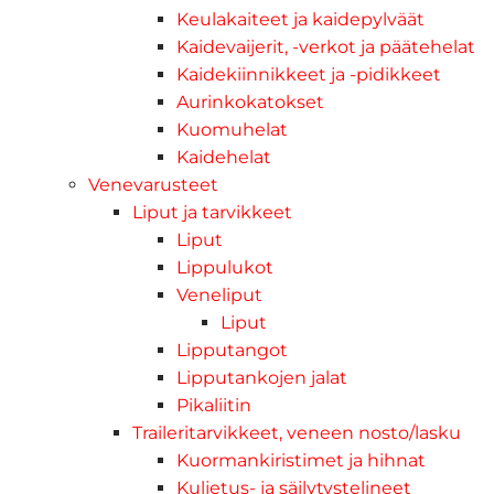
Keulakaiteet ja kaidepylväät
Kaidevaijerit, -verkot ja päätehelat
Kaidekiinnikkeet ja -pidikkeet
Aurinkokatokset
Kuomuhelat
Kaidehelat
Venevarusteet
Liput ja tarvikkeet
Liput
Lippulukot
Veneliput
Liput
Lipputangot
Lipputankojen jalat
Pikaliitin
Traileritarvikkeet, veneen nosto/lasku
Kuormankiristimet ja hihnat
Kuljetus- ja säilytystelineet