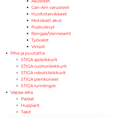
Asusteet
Can-Am varusteet
Huoltotarvikkeet
Motobatt akut
Puskulevyt
Rengas/Vannesetit
Työvalot
Vinssit
Piha ja puutarha
STIGA ajoleikkurit
STIGA ruohonleikkurit
STIGA robottileikkurit
STIGA pienkoneet
STIGA lumilingot
Vapaa-aika
Paidat
Hupparit
Takit