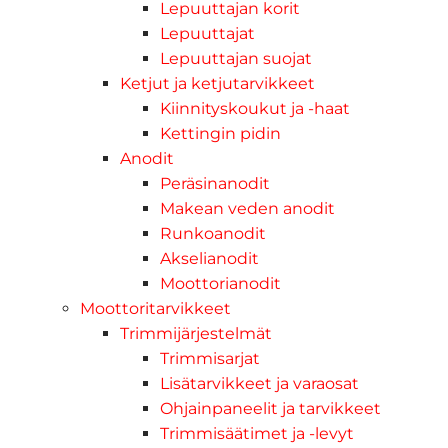
Lepuuttajan korit
Lepuuttajat
Lepuuttajan suojat
Ketjut ja ketjutarvikkeet
Kiinnityskoukut ja -haat
Kettingin pidin
Anodit
Peräsinanodit
Makean veden anodit
Runkoanodit
Akselianodit
Moottorianodit
Moottoritarvikkeet
Trimmijärjestelmät
Trimmisarjat
Lisätarvikkeet ja varaosat
Ohjainpaneelit ja tarvikkeet
Trimmisäätimet ja -levyt