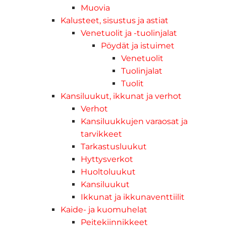
Muovia
Kalusteet, sisustus ja astiat
Venetuolit ja -tuolinjalat
Pöydät ja istuimet
Venetuolit
Tuolinjalat
Tuolit
Kansiluukut, ikkunat ja verhot
Verhot
Kansiluukkujen varaosat ja
tarvikkeet
Tarkastusluukut
Hyttysverkot
Huoltoluukut
Kansiluukut
Ikkunat ja ikkunaventtiilit
Kaide- ja kuomuhelat
Peitekiinnikkeet