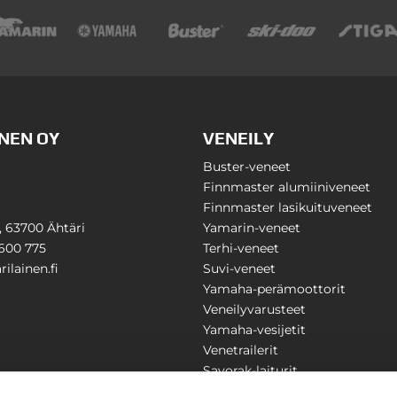
NEN OY
VENEILY
Buster-veneet
Finnmaster alumiiniveneet
Finnmaster lasikuituveneet
1, 63700 Ähtäri
Yamarin-veneet
600 775
Terhi-veneet
ilainen.fi
Suvi-veneet
Yamaha-perämoottorit
Veneilyvarusteet
Yamaha-vesijetit
Venetrailerit
Savorak-laiturit