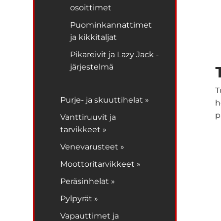
osoittimet
Puominkannattimet
ja kikkitaljat
Pikareivit ja Lazy Jack -
järjestelmä
T
Purje- ja skuuttihelat »
h
p
Vanttiruuvit ja
tarvikkeet »
Venevarusteet »
Moottoritarvikkeet »
Peräsinhelat »
Pylpyrät »
Vapauttimet ja