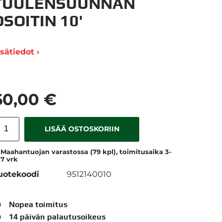
TUULENSUUNNAN
OSOITIN 10'
isätiedot ›
60,00 €
LISÄÄ OSTOSKORIIN
Maahantuojan varastossa (79 kpl), toimitusaika 3-
7 vrk
uotekoodi
9512140010
Nopea toimitus
14 päivän palautusoikeus