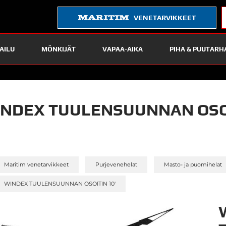
VENETARVIKKEET
AILU
MÖNKIJÄT
VAPAA-AIKA
PIHA & PUUTARH
NDEX TUULENSUUNNAN OSOI
»
»
Maritim venetarvikkeet
Purjevenehelat
Masto- ja puomihelat
WINDEX TUULENSUUNNAN OSOITIN 10'