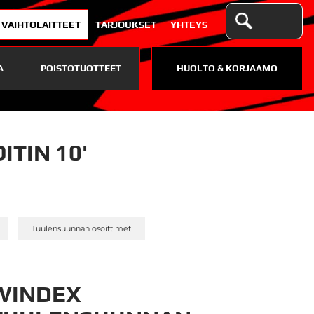
VAIHTOLAITTEET
TARJOUKSET
YHTEYS
A
POISTOTUOTTEET
HUOLTO & KORJAAMO
TIN 10'
»
»
Tuulensuunnan osoittimet
WINDEX