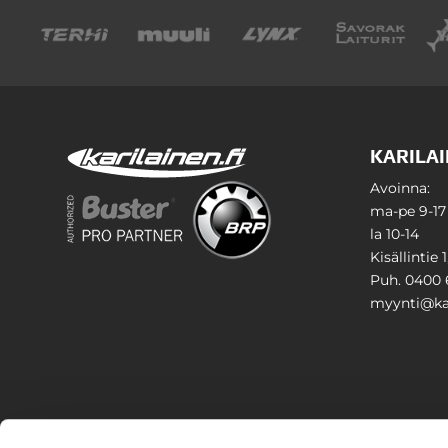
KARILAI
Avoinna:
ma-pe 9-17
la 10-14
Kisällintie 
Puh. 0400 
myynti@kar