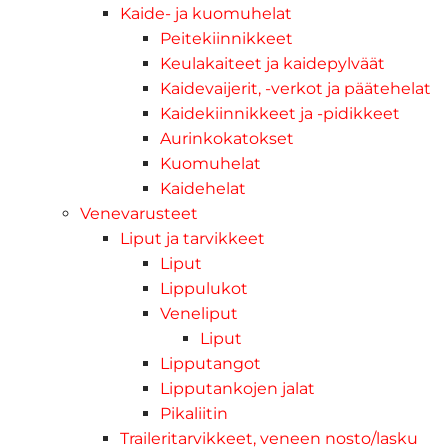
Kaide- ja kuomuhelat
Peitekiinnikkeet
Keulakaiteet ja kaidepylväät
Kaidevaijerit, -verkot ja päätehelat
Kaidekiinnikkeet ja -pidikkeet
Aurinkokatokset
Kuomuhelat
Kaidehelat
Venevarusteet
Liput ja tarvikkeet
Liput
Lippulukot
Veneliput
Liput
Lipputangot
Lipputankojen jalat
Pikaliitin
Traileritarvikkeet, veneen nosto/lasku