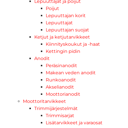
Lepuuttajat ja poijut
Poijut
Lepuuttajan korit
Lepuuttajat
Lepuuttajan suojat
Ketjut ja ketjutarvikkeet
Kiinnityskoukut ja -haat
Kettingin pidin
Anodit
Peräsinanodit
Makean veden anodit
Runkoanodit
Akselianodit
Moottorianodit
Moottoritarvikkeet
Trimmijärjestelmät
Trimmisarjat
Lisätarvikkeet ja varaosat