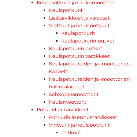
Keulapotkurit ja sähkömoottorit
Keulapotkurit
Lisätarvikkeet ja varaosat
Vintturit ja keulapotkurit
Keulapotkurit
Keulapotkurin putket
Keulapotkurin putket
Keulapotkurin varokkeet
Keulapotkureiden ja -moottorien
kaapelit
Keulapotkureiden ja -moottorien
hallintalaitteet
Sähköperämoottorit
Keulamoottorit
Potkurit ja Tarvikkeet
Potkurin asennustarvikkeet
Vintturit ja keulapotkurit
Potkurit