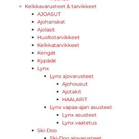
Kelkkavarusteet & tarvikkeet
AJOASUT
Ajohanskat
Ajolasit
Huoltotarvikkeet
Kelkkatarvikkeet
Kengät
Kypärät
Lynx
Lynx ajovarusteet
Ajohousut
Ajotakit
HAALARIT
Lynx vapaa-ajan asusteet
Lynx asusteet
Lynx vaatetus
Ski-Doo
Ski-Doo ajovarusteet