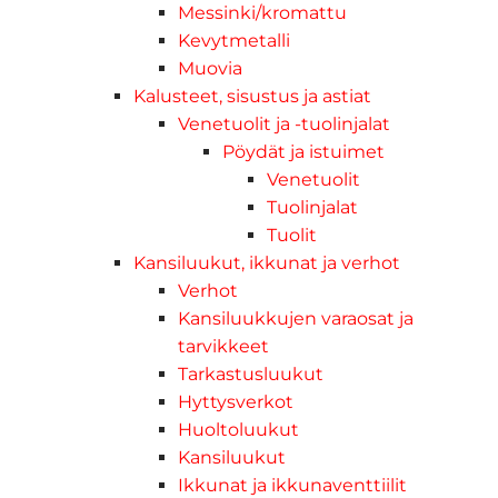
Messinki/kromattu
Kevytmetalli
Muovia
Kalusteet, sisustus ja astiat
Venetuolit ja -tuolinjalat
Pöydät ja istuimet
Venetuolit
Tuolinjalat
Tuolit
Kansiluukut, ikkunat ja verhot
Verhot
Kansiluukkujen varaosat ja
tarvikkeet
Tarkastusluukut
Hyttysverkot
Huoltoluukut
Kansiluukut
Ikkunat ja ikkunaventtiilit