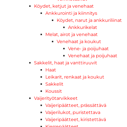
Köydet, ketjut ja venehaat
Ankkurointi ja kiinnitys
Köydet, narut ja ankkuriliinat
Ankkurikelat
Melat, airot ja venehaat
Venehaat ja koukut
Vene- ja poijuhaat
Venehaat ja poijuhaat
Sakkelit, haat ja vanttiruuvit
Haat
Leikarit, renkaat ja koukut
Sakkelit
Koussit
Vaijerityötarvikkeet
Vaijeripäätteet, prässättävä
Vaijerilukot, puristettava
Vaijeripäätteet, kiristettävä
Kierrepäätteet