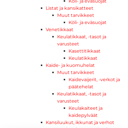
Köli- ja eväsuojat
Listat ja kansikatteet
Muut tarvikkeet
Köli- ja eväsuojat
Venetikkaat
Keulatikkaat, -tasot ja
varusteet
Kasettitikkaat
Keulatikkaat
Kaide- ja kuomuhelat
Muut tarvikkeet
Kaidevaijerit, -verkot ja
päätehelat
Keulatikkaat, -tasot ja
varusteet
Keulakaiteet ja
kaidepylväät
Kansiluukut, ikkunat ja verhot