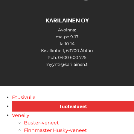
KARILAINEN OY
Avoinna:
ma-pe 9-17
la 10-14
Kisällintie 1, 63700 Ähtäri
Puh. 0400 600 775
myynti@karilainen.fi
Etusivulle
Tuotealueet
Veneily
Buster-veneet
Finnmaster Husky-veneet