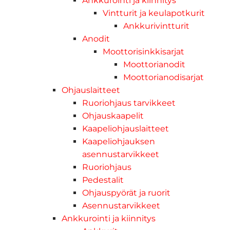
Ankkurointi ja kiinnitys
Vintturit ja keulapotkurit
Ankkurivintturit
Anodit
Moottorisinkkisarjat
Moottorianodit
Moottorianodisarjat
Ohjauslaitteet
Ruoriohjaus tarvikkeet
Ohjauskaapelit
Kaapeliohjauslaitteet
Kaapeliohjauksen
asennustarvikkeet
Ruoriohjaus
Pedestalit
Ohjauspyörät ja ruorit
Asennustarvikkeet
Ankkurointi ja kiinnitys