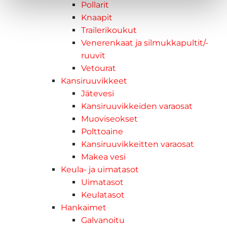
Pollarit
Knaapit
Trailerikoukut
Venerenkaat ja silmukkapultit/-
ruuvit
Vetourat
Kansiruuvikkeet
Jätevesi
Kansiruuvikkeiden varaosat
Muoviseokset
Polttoaine
Kansiruuvikkeitten varaosat
Makea vesi
Keula- ja uimatasot
Uimatasot
Keulatasot
Hankaimet
Galvanoitu