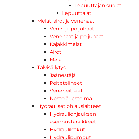
Lepuuttajan suojat
Lepuuttajat
Melat, airot ja venehaat
Vene- ja poijuhaat
Venehaat ja poijuhaat
Kajakkimelat
Airot
Melat
Talvisäilytys
Jäänestäjä
Peitetelineet
Venepeitteet
Nostojärjestelmä
Hydrauliset ohjauslaitteet
Hydrauliohjauksen
asennustarvikkeet
Hydrauliletkut
Hydraulipumput