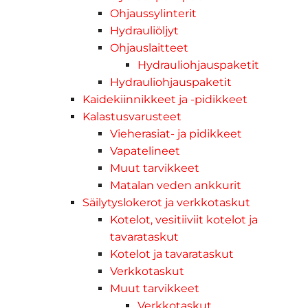
Ohjaussylinterit
Hydrauliöljyt
Ohjauslaitteet
Hydrauliohjauspaketit
Hydrauliohjauspaketit
Kaidekiinnikkeet ja -pidikkeet
Kalastusvarusteet
Vieherasiat- ja pidikkeet
Vapatelineet
Muut tarvikkeet
Matalan veden ankkurit
Säilytyslokerot ja verkkotaskut
Kotelot, vesitiiviit kotelot ja
tavarataskut
Kotelot ja tavarataskut
Verkkotaskut
Muut tarvikkeet
Verkkotaskut