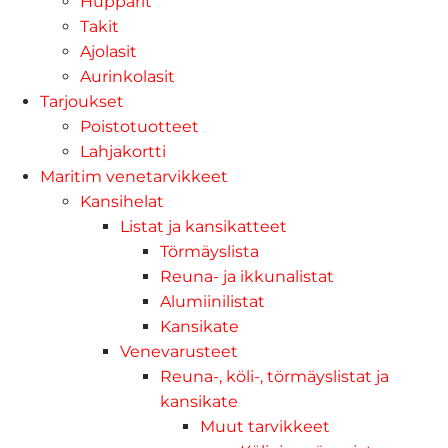
Hupparit
Takit
Ajolasit
Aurinkolasit
Tarjoukset
Poistotuotteet
Lahjakortti
Maritim venetarvikkeet
Kansihelat
Listat ja kansikatteet
Törmäyslista
Reuna- ja ikkunalistat
Alumiinilistat
Kansikate
Venevarusteet
Reuna-, köli-, törmäyslistat ja
kansikate
Muut tarvikkeet