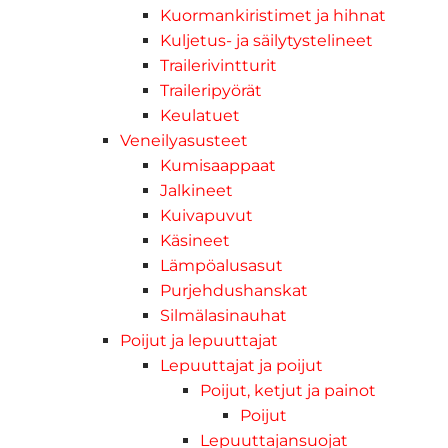
Kuormankiristimet ja hihnat
Kuljetus- ja säilytystelineet
Trailerivintturit
Traileripyörät
Keulatuet
Veneilyasusteet
Kumisaappaat
Jalkineet
Kuivapuvut
Käsineet
Lämpöalusasut
Purjehdushanskat
Silmälasinauhat
Poijut ja lepuuttajat
Lepuuttajat ja poijut
Poijut, ketjut ja painot
Poijut
Lepuuttajansuojat