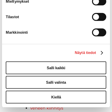
Mieltymykset
Törmäyslista
Kansikate
Reuna- ja ikkunalistat
Tilastot
Alumiinilistat
Kävelysillat ja Taavetit
Markkinointi
Kiinnitysvarret
SUP-laudan telineet
Kuljetusrampit
Askelmat
Näytä tiedot
Kuljetusramppien tarvikkeet
Kädensija, metallia
Salli kaikki
Taavetit
Venetuolit ja -tuolinjalat
Salli valinta
Liukukoneistot
Tuolinjalat
Tuolit
Kiellä
Venetuolit
Veneen kiinnitys