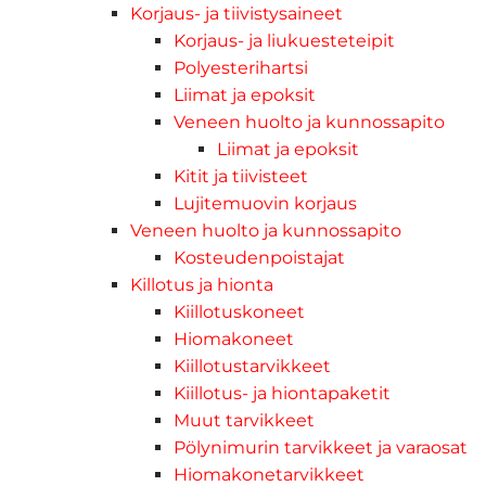
Korjaus- ja tiivistysaineet
Korjaus- ja liukuesteteipit
Polyesterihartsi
Liimat ja epoksit
Veneen huolto ja kunnossapito
Liimat ja epoksit
Kitit ja tiivisteet
Lujitemuovin korjaus
Veneen huolto ja kunnossapito
Kosteudenpoistajat
Killotus ja hionta
Kiillotuskoneet
Hiomakoneet
Kiillotustarvikkeet
Kiillotus- ja hiontapaketit
Muut tarvikkeet
Pölynimurin tarvikkeet ja varaosat
Hiomakonetarvikkeet