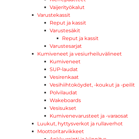
Vaijerityökalut
Varustekassit
Reput ja kassit
Varustesäkit
Reput ja kassit
Varustesarjat
Kumiveneet ja vesiurheiluvälineet
Kumiveneet
SUP-laudat
Vesirenkaat
Vesihiihtoköydet, -koukut ja -peilit
Polvilaudat
Wakeboards
Vesisukset
Kumivenevarusteet ja -varaosat
Luukut, hyttysverkot ja rullaverhot
Moottoritarvikkeet