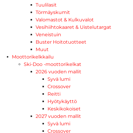
Tuulilasit
Törmäyskumit
Valomastot & Kulkuvalot
Vesihiihtokaaret & Uistelutargat
Veneistuin
Buster Hoitotuotteet
Muut
Moottorikelkkailu
Ski-Doo -moottorikelkat
2026 vuoden mallit
Syvä lumi
Crossover
Reitti
Hyötykäyttö
Keskikokoiset
2027 vuoden mallit
Syvä lumi
Crossover