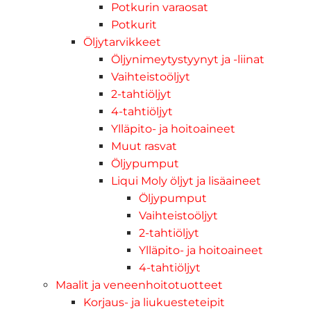
Potkurin varaosat
Potkurit
Öljytarvikkeet
Öljynimeytystyynyt ja -liinat
Vaihteistoöljyt
2-tahtiöljyt
4-tahtiöljyt
Ylläpito- ja hoitoaineet
Muut rasvat
Öljypumput
Liqui Moly öljyt ja lisäaineet
Öljypumput
Vaihteistoöljyt
2-tahtiöljyt
Ylläpito- ja hoitoaineet
4-tahtiöljyt
Maalit ja veneenhoitotuotteet
Korjaus- ja liukuesteteipit