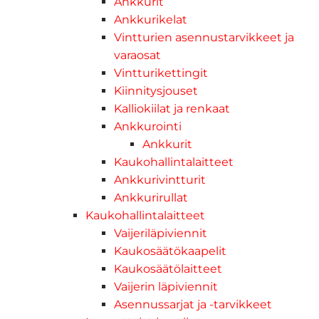
Ankkurit
Ankkurikelat
Vintturien asennustarvikkeet ja
varaosat
Vintturikettingit
Kiinnitysjouset
Kalliokiilat ja renkaat
Ankkurointi
Ankkurit
Kaukohallintalaitteet
Ankkurivintturit
Ankkurirullat
Kaukohallintalaitteet
Vaijeriläpiviennit
Kaukosäätökaapelit
Kaukosäätölaitteet
Vaijerin läpiviennit
Asennussarjat ja -tarvikkeet