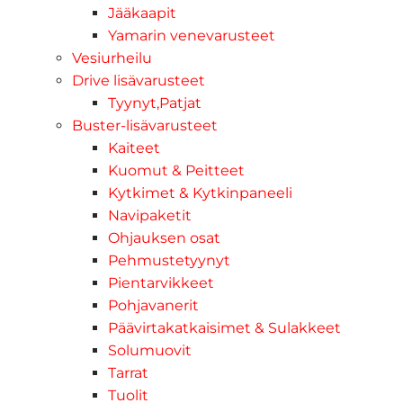
Jääkaapit
Yamarin venevarusteet
Vesiurheilu
Drive lisävarusteet
Tyynyt,Patjat
Buster-lisävarusteet
Kaiteet
Kuomut & Peitteet
Kytkimet & Kytkinpaneeli
Navipaketit
Ohjauksen osat
Pehmustetyynyt
Pientarvikkeet
Pohjavanerit
Päävirtakatkaisimet & Sulakkeet
Solumuovit
Tarrat
Tuolit