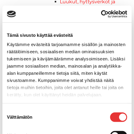
Luukut, hyttysverkot ja
rullaverhot
Kansiluukut
Hyttysverkot
Verhot
Tämä sivusto käyttää evästeitä
Venetikkaat
Käytämme evästeitä tarjoamamme sisällön ja mainosten
Uimatikkaat
räätälöimiseen, sosiaalisen median ominaisuuksien
Kasettitikkaat
tukemiseen ja kävijämäärämme analysoimiseen. Lisäksi
Keulatikkaat
jaamme sosiaalisen median, mainosalan ja analytiikka-
Köysitikkaat
alan kumppaneillemme tietoja siitä, miten käytät
Kiinnikkeet ja tukijalat
sivustoamme. Kumppanimme voivat yhdistää näitä
Kävelysillat
tietoja muihin tietoihin, joita olet antanut heille tai joita on
Muut kiinnityshelat
kerätty, kun olet käyttänyt heidän palvelujaan.
Koukkupidike
Pidike "clips", muovia
Lisätietoja:
karilainen.fi/tietosuoja
Suostumuksen
Lepuuttajan kiinnike
Välttämätön
valinta
Tuulilasin kiinnike
Reuna-, köli-, törmäyslistat ja kansikate