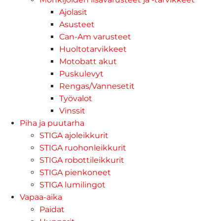
Ajolasit
Asusteet
Can-Am varusteet
Huoltotarvikkeet
Motobatt akut
Puskulevyt
Rengas/Vannesetit
Työvalot
Vinssit
Piha ja puutarha
STIGA ajoleikkurit
STIGA ruohonleikkurit
STIGA robottileikkurit
STIGA pienkoneet
STIGA lumilingot
Vapaa-aika
Paidat