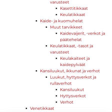
varusteet
Kasettitikkaat
Keulatikkaat
Kaide- ja kuomuhelat
Muut tarvikkeet
Kaidevaijerit, -verkot ja
päätehelat
Keulatikkaat, -tasot ja
varusteet
Keulakaiteet ja
kaidepylväät
Kansiluukut, ikkunat ja verhot
Luukut, hyttysverkot ja
rullaverhot
Kansiluukut
Hyttysverkot
Verhot
Venetikkaat