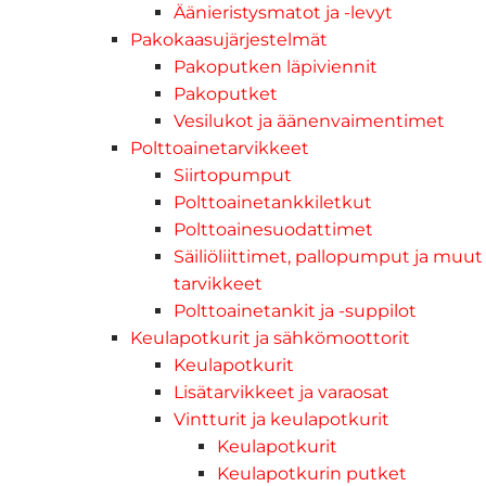
Äänieristysmatot ja -levyt
Pakokaasujärjestelmät
Pakoputken läpiviennit
Pakoputket
Vesilukot ja äänenvaimentimet
Polttoainetarvikkeet
Siirtopumput
Polttoainetankkiletkut
Polttoainesuodattimet
Säiliöliittimet, pallopumput ja muut
tarvikkeet
Polttoainetankit ja -suppilot
Keulapotkurit ja sähkömoottorit
Keulapotkurit
Lisätarvikkeet ja varaosat
Vintturit ja keulapotkurit
Keulapotkurit
Keulapotkurin putket