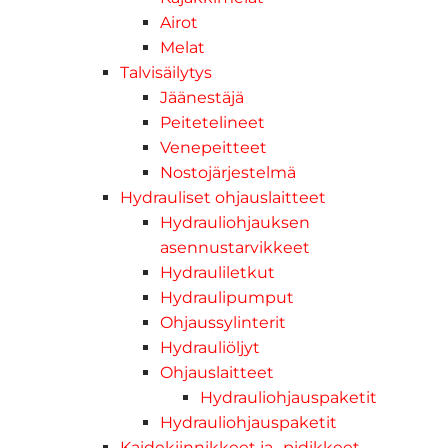
Airot
Melat
Talvisäilytys
Jäänestäjä
Peitetelineet
Venepeitteet
Nostojärjestelmä
Hydrauliset ohjauslaitteet
Hydrauliohjauksen
asennustarvikkeet
Hydrauliletkut
Hydraulipumput
Ohjaussylinterit
Hydrauliöljyt
Ohjauslaitteet
Hydrauliohjauspaketit
Hydrauliohjauspaketit
Kaidekiinnikkeet ja -pidikkeet