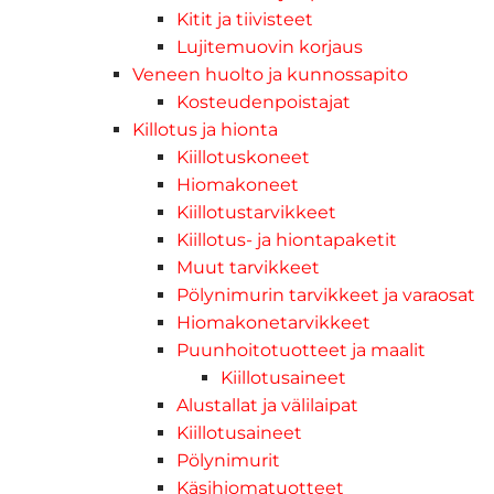
Kitit ja tiivisteet
Lujitemuovin korjaus
Veneen huolto ja kunnossapito
Kosteudenpoistajat
Killotus ja hionta
Kiillotuskoneet
Hiomakoneet
Kiillotustarvikkeet
Kiillotus- ja hiontapaketit
Muut tarvikkeet
Pölynimurin tarvikkeet ja varaosat
Hiomakonetarvikkeet
Puunhoitotuotteet ja maalit
Kiillotusaineet
Alustallat ja välilaipat
Kiillotusaineet
Pölynimurit
Käsihiomatuotteet