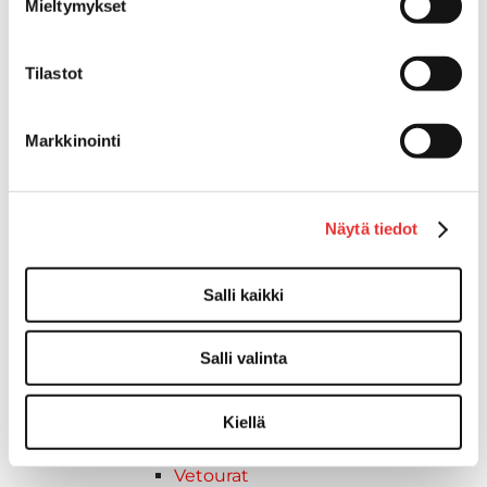
Mieltymykset
SUP-laudan telineet
Kuljetusrampit
Askelmat
Tilastot
Kuljetusramppien tarvikkeet
Kädensija, metallia
Markkinointi
Taavetit
Venetuolit ja -tuolinjalat
Liukukoneistot
Näytä tiedot
Tuolinjalat
Tuolit
Venetuolit
Salli kaikki
Veneen kiinnitys
Pollarit
Salli valinta
Knaapit
Trailerikoukut
Venerenkaat ja silmukkapultit/-
Kiellä
ruuvit
Vetourat