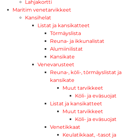
Lahjakortti
Maritim venetarvikkeet
Kansihelat
Listat ja kansikatteet
Törmäyslista
Reuna- ja ikkunalistat
Alumiinilistat
Kansikate
Venevarusteet
Reuna-, köli-, törmäyslistat ja
kansikate
Muut tarvikkeet
Köli- ja eväsuojat
Listat ja kansikatteet
Muut tarvikkeet
Köli- ja eväsuojat
Venetikkaat
Keulatikkaat, -tasot ja