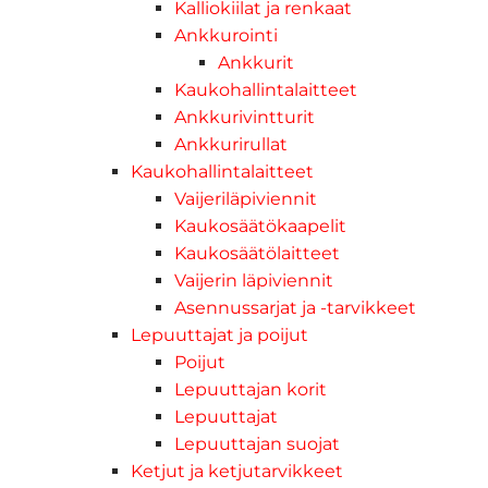
Kalliokiilat ja renkaat
Ankkurointi
Ankkurit
Kaukohallintalaitteet
Ankkurivintturit
Ankkurirullat
Kaukohallintalaitteet
Vaijeriläpiviennit
Kaukosäätökaapelit
Kaukosäätölaitteet
Vaijerin läpiviennit
Asennussarjat ja -tarvikkeet
Lepuuttajat ja poijut
Poijut
Lepuuttajan korit
Lepuuttajat
Lepuuttajan suojat
Ketjut ja ketjutarvikkeet