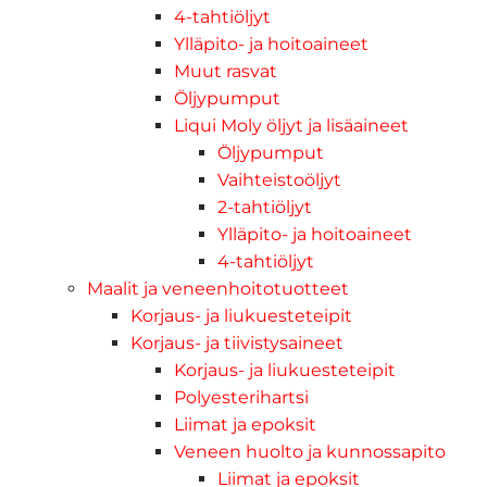
4-tahtiöljyt
Ylläpito- ja hoitoaineet
Muut rasvat
Öljypumput
Liqui Moly öljyt ja lisäaineet
Öljypumput
Vaihteistoöljyt
2-tahtiöljyt
Ylläpito- ja hoitoaineet
4-tahtiöljyt
Maalit ja veneenhoitotuotteet
Korjaus- ja liukuesteteipit
Korjaus- ja tiivistysaineet
Korjaus- ja liukuesteteipit
Polyesterihartsi
Liimat ja epoksit
Veneen huolto ja kunnossapito
Liimat ja epoksit