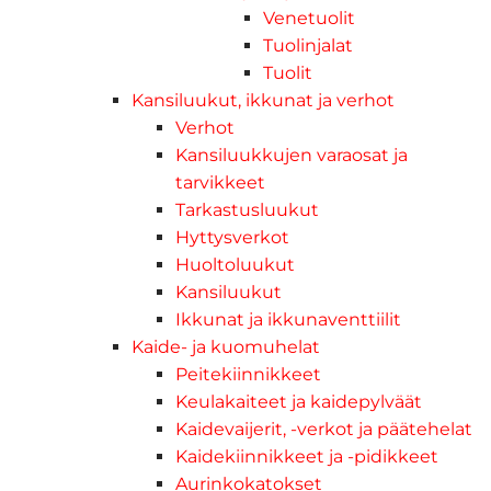
Venetuolit
Tuolinjalat
Tuolit
Kansiluukut, ikkunat ja verhot
Verhot
Kansiluukkujen varaosat ja
tarvikkeet
Tarkastusluukut
Hyttysverkot
Huoltoluukut
Kansiluukut
Ikkunat ja ikkunaventtiilit
Kaide- ja kuomuhelat
Peitekiinnikkeet
Keulakaiteet ja kaidepylväät
Kaidevaijerit, -verkot ja päätehelat
Kaidekiinnikkeet ja -pidikkeet
Aurinkokatokset