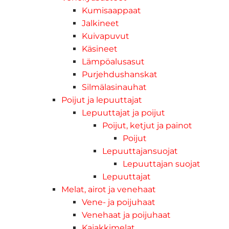
Kumisaappaat
Jalkineet
Kuivapuvut
Käsineet
Lämpöalusasut
Purjehdushanskat
Silmälasinauhat
Poijut ja lepuuttajat
Lepuuttajat ja poijut
Poijut, ketjut ja painot
Poijut
Lepuuttajansuojat
Lepuuttajan suojat
Lepuuttajat
Melat, airot ja venehaat
Vene- ja poijuhaat
Venehaat ja poijuhaat
Kajakkimelat