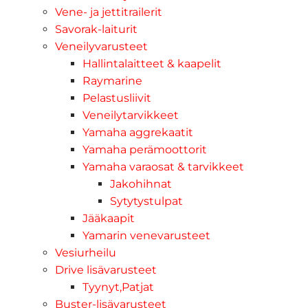
Vene- ja jettitrailerit
Savorak-laiturit
Veneilyvarusteet
Hallintalaitteet & kaapelit
Raymarine
Pelastusliivit
Veneilytarvikkeet
Yamaha aggrekaatit
Yamaha perämoottorit
Yamaha varaosat & tarvikkeet
Jakohihnat
Sytytystulpat
Jääkaapit
Yamarin venevarusteet
Vesiurheilu
Drive lisävarusteet
Tyynyt,Patjat
Buster-lisävarusteet