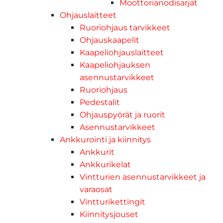
Moottorianodisarjat
Ohjauslaitteet
Ruoriohjaus tarvikkeet
Ohjauskaapelit
Kaapeliohjauslaitteet
Kaapeliohjauksen
asennustarvikkeet
Ruoriohjaus
Pedestalit
Ohjauspyörät ja ruorit
Asennustarvikkeet
Ankkurointi ja kiinnitys
Ankkurit
Ankkurikelat
Vintturien asennustarvikkeet ja
varaosat
Vintturikettingit
Kiinnitysjouset