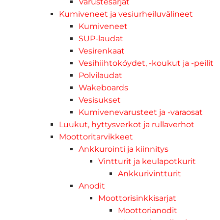
Varustesarjat
Kumiveneet ja vesiurheiluvälineet
Kumiveneet
SUP-laudat
Vesirenkaat
Vesihiihtoköydet, -koukut ja -peilit
Polvilaudat
Wakeboards
Vesisukset
Kumivenevarusteet ja -varaosat
Luukut, hyttysverkot ja rullaverhot
Moottoritarvikkeet
Ankkurointi ja kiinnitys
Vintturit ja keulapotkurit
Ankkurivintturit
Anodit
Moottorisinkkisarjat
Moottorianodit