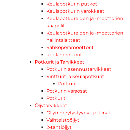
Keulapotkurin putket
Keulapotkurin varokkeet
Keulapotkureiden ja -moottorien
kaapelit
Keulapotkureiden ja -moottorien
hallintalaitteet
Sähköperämoottorit
Keulamoottorit
Potkurit ja Tarvikkeet
Potkurin asennustarvikkeet
Vintturit ja keulapotkurit
Potkurit
Potkurin varaosat
Potkurit
Öljytarvikkeet
Öljynimeytystyynyt ja -liinat
Vaihteistoöljyt
2-tahtiöljyt