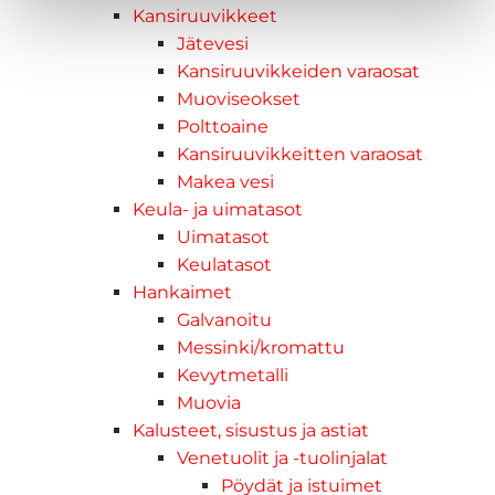
Kansiruuvikkeet
Jätevesi
Kansiruuvikkeiden varaosat
Muoviseokset
Polttoaine
Kansiruuvikkeitten varaosat
Makea vesi
Keula- ja uimatasot
Uimatasot
Keulatasot
Hankaimet
Galvanoitu
Messinki/kromattu
Kevytmetalli
Muovia
Kalusteet, sisustus ja astiat
Venetuolit ja -tuolinjalat
Pöydät ja istuimet