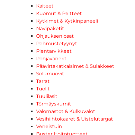
Kaiteet
Kuomut & Peitteet
Kytkimet & Kytkinpaneeli
Navipaketit
Ohjauksen osat
Pehmustetyynyt
Pientarvikkeet
Pohjavanerit
Päävirtakatkaisimet & Sulakkeet
Solumuovit
Tarrat
Tuolit
Tuulilasit
Törmäyskumit
Valomastot & Kulkuvalot
Vesihiihtokaaret & Uistelutargat
Veneistuin
Buster Hoitotuotteet