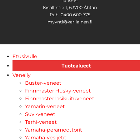
la 10-14
Kisällintie 1, 63700 Ähtäri
Puh. 0400 600 775
myynti@karilainen.fi
Etusivulle
Tuotealueet
Veneily
Buster-veneet
Finnmaster Husky-veneet
Finnmaster lasikuituveneet
Yamarin-veneet
Suvi-veneet
Terhi-veneet
Yamaha-perämoottorit
Yamaha-vesijetit