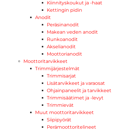
Kiinnityskoukut ja -haat
Kettingin pidin
Anodit
Peräsinanodit
Makean veden anodit
Runkoanodit
Akselianodit
Moottorianodit
Moottoritarvikkeet
Trimmijärjestelmät
Trimmisarjat
Lisätarvikkeet ja varaosat
Ohjainpaneelit ja tarvikkeet
Trimmisäätimet ja -levyt
Trimmievät
Muut moottoritarvikkeet
Siipipyörät
Perämoottoritelineet