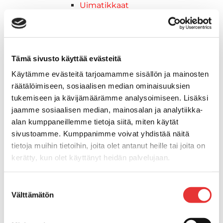
Uimatikkaat
Kasettitikkaat
Keulatikkaat
Köysitikkaat
Kiinnikkeet ja tukijalat
Tämä sivusto käyttää evästeitä
Kävelysillat
Käytämme evästeitä tarjoamamme sisällön ja mainosten
Muut kiinnityshelat
räätälöimiseen, sosiaalisen median ominaisuuksien
Koukkupidike
tukemiseen ja kävijämäärämme analysoimiseen. Lisäksi
Pidike "clips", muovia
jaamme sosiaalisen median, mainosalan ja analytiikka-
Lepuuttajan kiinnike
alan kumppaneillemme tietoja siitä, miten käytät
Tuulilasin kiinnike
sivustoamme. Kumppanimme voivat yhdistää näitä
Reuna-, köli-, törmäyslistat ja kansikate
tietoja muihin tietoihin, joita olet antanut heille tai joita on
Törmäyslista
kerätty, kun olet käyttänyt heidän palvelujaan.
Kansikate
Reuna- ja ikkunalistat
Lisätietoja:
karilainen.fi/tietosuoja
Suostumuksen
Alumiinilistat
Välttämätön
valinta
Kävelysillat ja Taavetit
Kiinnitysvarret