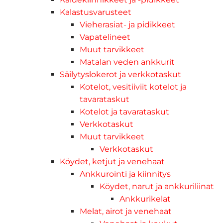
Kalastusvarusteet
Vieherasiat- ja pidikkeet
Vapatelineet
Muut tarvikkeet
Matalan veden ankkurit
Säilytyslokerot ja verkkotaskut
Kotelot, vesitiiviit kotelot ja
tavarataskut
Kotelot ja tavarataskut
Verkkotaskut
Muut tarvikkeet
Verkkotaskut
Köydet, ketjut ja venehaat
Ankkurointi ja kiinnitys
Köydet, narut ja ankkuriliinat
Ankkurikelat
Melat, airot ja venehaat