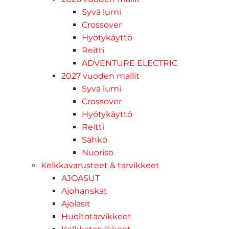
Syvä lumi
Crossover
Hyötykäyttö
Reitti
ADVENTURE ELECTRIC
2027 vuoden mallit
Syvä lumi
Crossover
Hyötykäyttö
Reitti
Sähkö
Nuoriso
Kelkkavarusteet & tarvikkeet
AJOASUT
Ajohanskat
Ajolasit
Huoltotarvikkeet