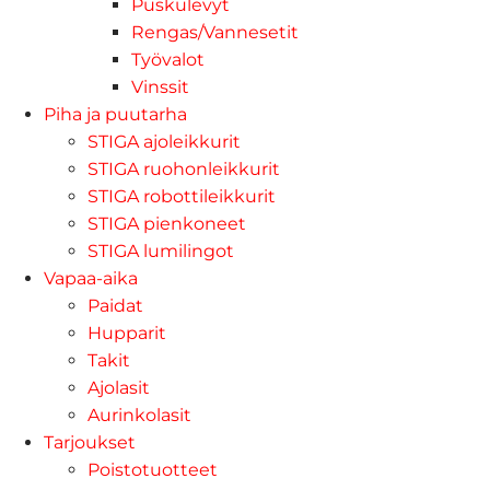
Puskulevyt
Rengas/Vannesetit
Työvalot
Vinssit
Piha ja puutarha
STIGA ajoleikkurit
STIGA ruohonleikkurit
STIGA robottileikkurit
STIGA pienkoneet
STIGA lumilingot
Vapaa-aika
Paidat
Hupparit
Takit
Ajolasit
Aurinkolasit
Tarjoukset
Poistotuotteet