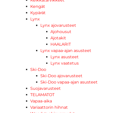
Kelkkatarvikkeet
Kengät
Kypärät
Lynx
Lynx ajovarusteet
Ajohousut
Ajotakit
HAALARIT
Lynx vapaa-ajan asusteet
Lynx asusteet
Lynx vaatetus
Ski-Doo
Ski-Doo ajovarusteet
Ski-Doo vapaa-ajan asusteet
Suojavarusteet
TELAMATOT
Vapaa-aika
Variaattorin hihnat