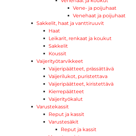
Venehaat ja koukut
Vene- ja poijuhaat
Venehaat ja poijuhaat
Sakkelit, haat ja vanttiruuvit
Haat
Leikarit, renkaat ja koukut
Sakkelit
Koussit
Vaijerityötarvikkeet
Vaijeripäätteet, prässättävä
Vaijerilukot, puristettava
Vaijeripäätteet, kiristettävä
Kierrepäätteet
Vaijerityökalut
Varustekassit
Reput ja kassit
Varustesäkit
Reput ja kassit