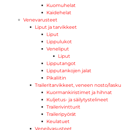
Kuomuhelat
Kaidehelat
Venevarusteet
Liput ja tarvikkeet
Liput
Lippulukot
Veneliput
Liput
Lipputangot
Lipputankojen jalat
Pikaliitin
Traileritarvikkeet, veneen nosto/lasku
Kuormankiristimet ja hihnat
Kuljetus- ja säilytystelineet
Trailerivintturit
Traileripyörät
Keulatuet
Veneilyasusteet