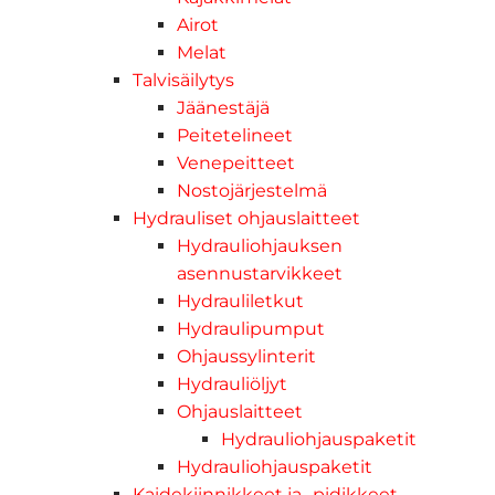
Airot
Melat
Talvisäilytys
Jäänestäjä
Peitetelineet
Venepeitteet
Nostojärjestelmä
Hydrauliset ohjauslaitteet
Hydrauliohjauksen
asennustarvikkeet
Hydrauliletkut
Hydraulipumput
Ohjaussylinterit
Hydrauliöljyt
Ohjauslaitteet
Hydrauliohjauspaketit
Hydrauliohjauspaketit
Kaidekiinnikkeet ja -pidikkeet