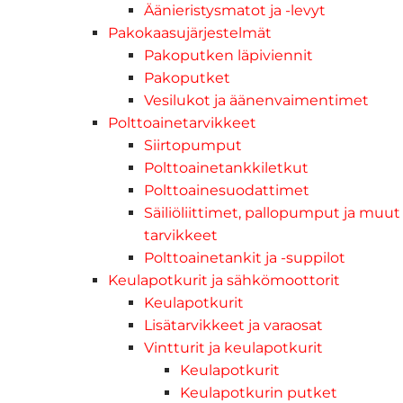
Äänieristysmatot ja -levyt
Pakokaasujärjestelmät
Pakoputken läpiviennit
Pakoputket
Vesilukot ja äänenvaimentimet
Polttoainetarvikkeet
Siirtopumput
Polttoainetankkiletkut
Polttoainesuodattimet
Säiliöliittimet, pallopumput ja muut
tarvikkeet
Polttoainetankit ja -suppilot
Keulapotkurit ja sähkömoottorit
Keulapotkurit
Lisätarvikkeet ja varaosat
Vintturit ja keulapotkurit
Keulapotkurit
Keulapotkurin putket