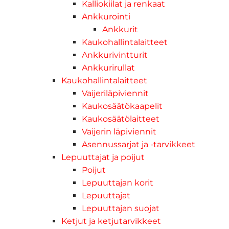
Kalliokiilat ja renkaat
Ankkurointi
Ankkurit
Kaukohallintalaitteet
Ankkurivintturit
Ankkurirullat
Kaukohallintalaitteet
Vaijeriläpiviennit
Kaukosäätökaapelit
Kaukosäätölaitteet
Vaijerin läpiviennit
Asennussarjat ja -tarvikkeet
Lepuuttajat ja poijut
Poijut
Lepuuttajan korit
Lepuuttajat
Lepuuttajan suojat
Ketjut ja ketjutarvikkeet