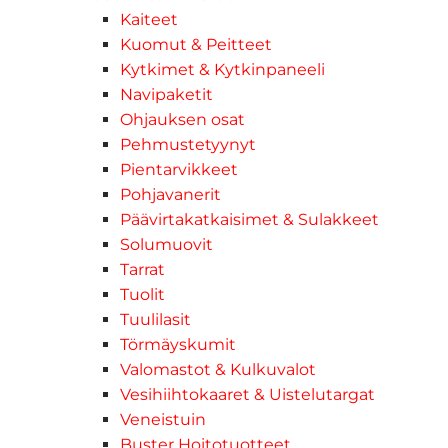
Kaiteet
Kuomut & Peitteet
Kytkimet & Kytkinpaneeli
Navipaketit
Ohjauksen osat
Pehmustetyynyt
Pientarvikkeet
Pohjavanerit
Päävirtakatkaisimet & Sulakkeet
Solumuovit
Tarrat
Tuolit
Tuulilasit
Törmäyskumit
Valomastot & Kulkuvalot
Vesihiihtokaaret & Uistelutargat
Veneistuin
Buster Hoitotuotteet