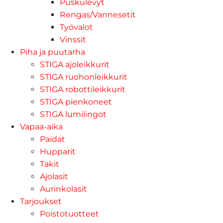
Puskulevyt
Rengas/Vannesetit
Työvalot
Vinssit
Piha ja puutarha
STIGA ajoleikkurit
STIGA ruohonleikkurit
STIGA robottileikkurit
STIGA pienkoneet
STIGA lumilingot
Vapaa-aika
Paidat
Hupparit
Takit
Ajolasit
Aurinkolasit
Tarjoukset
Poistotuotteet