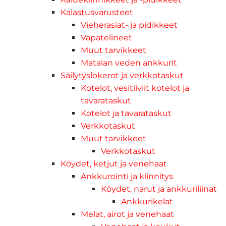
Kalastusvarusteet
Vieherasiat- ja pidikkeet
Vapatelineet
Muut tarvikkeet
Matalan veden ankkurit
Säilytyslokerot ja verkkotaskut
Kotelot, vesitiiviit kotelot ja
tavarataskut
Kotelot ja tavarataskut
Verkkotaskut
Muut tarvikkeet
Verkkotaskut
Köydet, ketjut ja venehaat
Ankkurointi ja kiinnitys
Köydet, narut ja ankkuriliinat
Ankkurikelat
Melat, airot ja venehaat