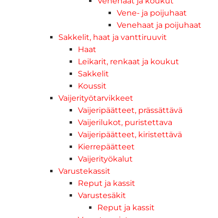
Venehaat ja koukut
Vene- ja poijuhaat
Venehaat ja poijuhaat
Sakkelit, haat ja vanttiruuvit
Haat
Leikarit, renkaat ja koukut
Sakkelit
Koussit
Vaijerityötarvikkeet
Vaijeripäätteet, prässättävä
Vaijerilukot, puristettava
Vaijeripäätteet, kiristettävä
Kierrepäätteet
Vaijerityökalut
Varustekassit
Reput ja kassit
Varustesäkit
Reput ja kassit