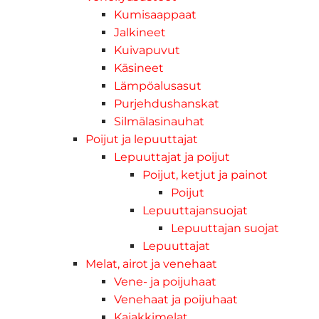
Kumisaappaat
Jalkineet
Kuivapuvut
Käsineet
Lämpöalusasut
Purjehdushanskat
Silmälasinauhat
Poijut ja lepuuttajat
Lepuuttajat ja poijut
Poijut, ketjut ja painot
Poijut
Lepuuttajansuojat
Lepuuttajan suojat
Lepuuttajat
Melat, airot ja venehaat
Vene- ja poijuhaat
Venehaat ja poijuhaat
Kajakkimelat