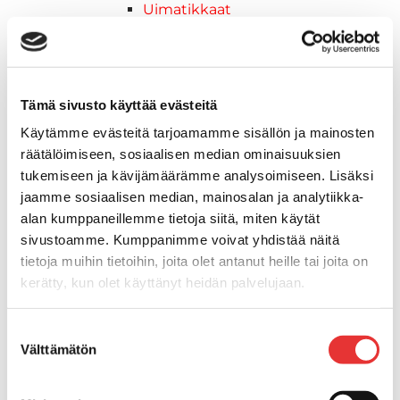
Uimatikkaat
Kasettitikkaat
Keulatikkaat
Köysitikkaat
Kiinnikkeet ja tukijalat
Tämä sivusto käyttää evästeitä
Kävelysillat
Käytämme evästeitä tarjoamamme sisällön ja mainosten
Muut kiinnityshelat
räätälöimiseen, sosiaalisen median ominaisuuksien
Koukkupidike
tukemiseen ja kävijämäärämme analysoimiseen. Lisäksi
Pidike "clips", muovia
jaamme sosiaalisen median, mainosalan ja analytiikka-
Lepuuttajan kiinnike
alan kumppaneillemme tietoja siitä, miten käytät
Tuulilasin kiinnike
sivustoamme. Kumppanimme voivat yhdistää näitä
Reuna-, köli-, törmäyslistat ja kansikate
tietoja muihin tietoihin, joita olet antanut heille tai joita on
Törmäyslista
kerätty, kun olet käyttänyt heidän palvelujaan.
Kansikate
Reuna- ja ikkunalistat
Lisätietoja:
karilainen.fi/tietosuoja
Suostumuksen
Alumiinilistat
Välttämätön
valinta
Kävelysillat ja Taavetit
Kiinnitysvarret