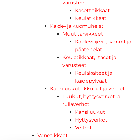
varusteet
Kasettitikkaat
Keulatikkaat
Kaide- ja kuomuhelat
Muut tarvikkeet
Kaidevaijerit, -verkot ja
päätehelat
Keulatikkaat, -tasot ja
varusteet
Keulakaiteet ja
kaidepylväät
Kansiluukut, ikkunat ja verhot
Luukut, hyttysverkot ja
rullaverhot
Kansiluukut
Hyttysverkot
Verhot
Venetikkaat