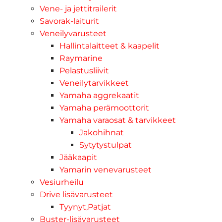
Vene- ja jettitrailerit
Savorak-laiturit
Veneilyvarusteet
Hallintalaitteet & kaapelit
Raymarine
Pelastusliivit
Veneilytarvikkeet
Yamaha aggrekaatit
Yamaha perämoottorit
Yamaha varaosat & tarvikkeet
Jakohihnat
Sytytystulpat
Jääkaapit
Yamarin venevarusteet
Vesiurheilu
Drive lisävarusteet
Tyynyt,Patjat
Buster-lisävarusteet