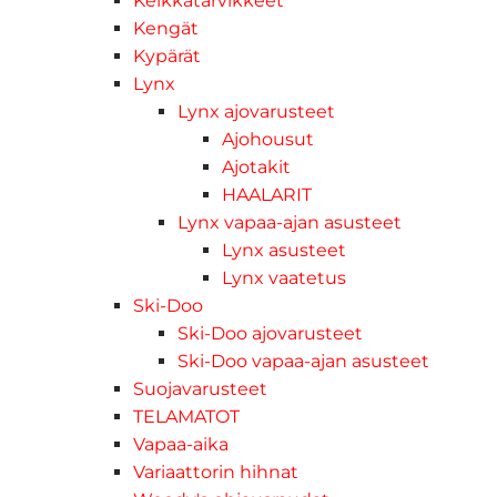
Kelkkatarvikkeet
Kengät
Kypärät
Lynx
Lynx ajovarusteet
Ajohousut
Ajotakit
HAALARIT
Lynx vapaa-ajan asusteet
Lynx asusteet
Lynx vaatetus
Ski-Doo
Ski-Doo ajovarusteet
Ski-Doo vapaa-ajan asusteet
Suojavarusteet
TELAMATOT
Vapaa-aika
Variaattorin hihnat