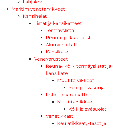
Lahjakortti
Maritim venetarvikkeet
Kansihelat
Listat ja kansikatteet
Törmäyslista
Reuna- ja ikkunalistat
Alumiinilistat
Kansikate
Venevarusteet
Reuna-, köli-, törmäyslistat ja
kansikate
Muut tarvikkeet
Köli- ja eväsuojat
Listat ja kansikatteet
Muut tarvikkeet
Köli- ja eväsuojat
Venetikkaat
Keulatikkaat, -tasot ja