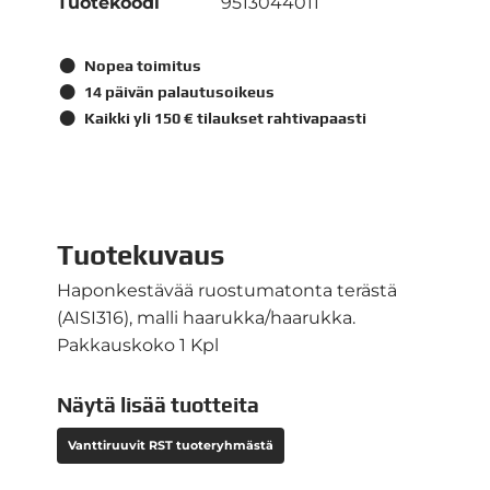
Tuotekoodi
9513044011
Nopea toimitus
14 päivän palautusoikeus
Kaikki yli 150 € tilaukset rahtivapaasti
Tuotekuvaus
Haponkestävää ruostumatonta terästä
(AISI316), malli haarukka/haarukka.
Pakkauskoko 1 Kpl
Näytä lisää tuotteita
Vanttiruuvit RST tuoteryhmästä