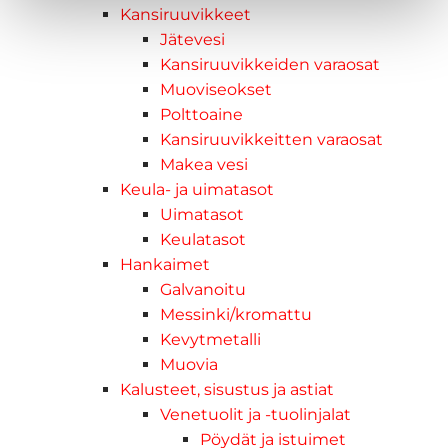
Kansiruuvikkeet
Jätevesi
Kansiruuvikkeiden varaosat
Muoviseokset
Polttoaine
Kansiruuvikkeitten varaosat
Makea vesi
Keula- ja uimatasot
Uimatasot
Keulatasot
Hankaimet
Galvanoitu
Messinki/kromattu
Kevytmetalli
Muovia
Kalusteet, sisustus ja astiat
Venetuolit ja -tuolinjalat
Pöydät ja istuimet