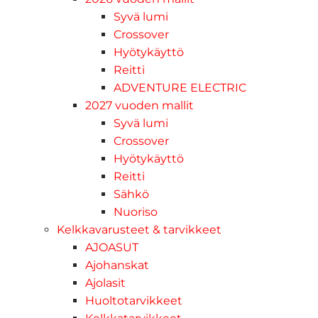
Syvä lumi
Crossover
Hyötykäyttö
Reitti
ADVENTURE ELECTRIC
2027 vuoden mallit
Syvä lumi
Crossover
Hyötykäyttö
Reitti
Sähkö
Nuoriso
Kelkkavarusteet & tarvikkeet
AJOASUT
Ajohanskat
Ajolasit
Huoltotarvikkeet