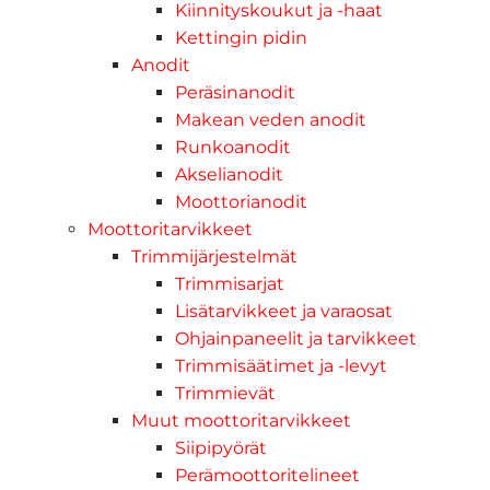
Kiinnityskoukut ja -haat
Kettingin pidin
Anodit
Peräsinanodit
Makean veden anodit
Runkoanodit
Akselianodit
Moottorianodit
Moottoritarvikkeet
Trimmijärjestelmät
Trimmisarjat
Lisätarvikkeet ja varaosat
Ohjainpaneelit ja tarvikkeet
Trimmisäätimet ja -levyt
Trimmievät
Muut moottoritarvikkeet
Siipipyörät
Perämoottoritelineet