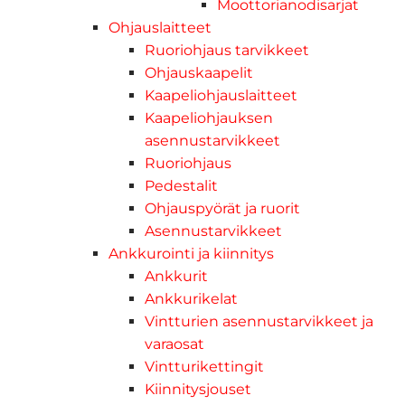
Moottorianodisarjat
Ohjauslaitteet
Ruoriohjaus tarvikkeet
Ohjauskaapelit
Kaapeliohjauslaitteet
Kaapeliohjauksen
asennustarvikkeet
Ruoriohjaus
Pedestalit
Ohjauspyörät ja ruorit
Asennustarvikkeet
Ankkurointi ja kiinnitys
Ankkurit
Ankkurikelat
Vintturien asennustarvikkeet ja
varaosat
Vintturikettingit
Kiinnitysjouset