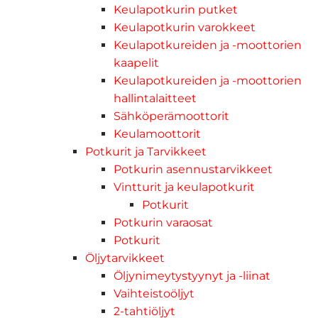
Keulapotkurin putket
Keulapotkurin varokkeet
Keulapotkureiden ja -moottorien
kaapelit
Keulapotkureiden ja -moottorien
hallintalaitteet
Sähköperämoottorit
Keulamoottorit
Potkurit ja Tarvikkeet
Potkurin asennustarvikkeet
Vintturit ja keulapotkurit
Potkurit
Potkurin varaosat
Potkurit
Öljytarvikkeet
Öljynimeytystyynyt ja -liinat
Vaihteistoöljyt
2-tahtiöljyt