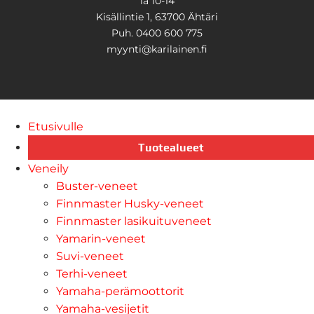
la 10-14
Kisällintie 1, 63700 Ähtäri
Puh. 0400 600 775
myynti@karilainen.fi
Etusivulle
Tuotealueet
Veneily
Buster-veneet
Finnmaster Husky-veneet
Finnmaster lasikuituveneet
Yamarin-veneet
Suvi-veneet
Terhi-veneet
Yamaha-perämoottorit
Yamaha-vesijetit