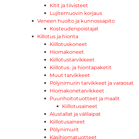
Kitit ja tiivisteet
Lujitemuovin korjaus
Veneen huolto ja kunnossapito
Kosteudenpoistajat
Killotus ja hionta
Kiillotuskoneet
Hiomakoneet
Kiillotustarvikkeet
Kiillotus- ja hiontapaketit
Muut tarvikkeet
Pölynimurin tarvikkeet ja varaosat
Hiomakonetarvikkeet
Puunhoitotuotteet ja maalit
Kiillotusaineet
Alustallat ja välilaipat
Kiillotusaineet
Pölynimurit
Käsihiomatuotteet