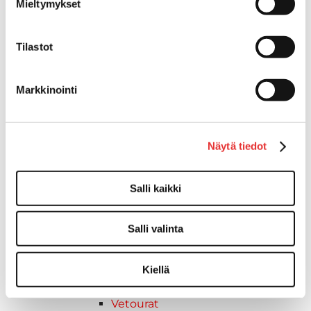
Mieltymykset
SUP-laudan telineet
Kuljetusrampit
Askelmat
Tilastot
Kuljetusramppien tarvikkeet
Kädensija, metallia
Markkinointi
Taavetit
Venetuolit ja -tuolinjalat
Liukukoneistot
Näytä tiedot
Tuolinjalat
Tuolit
Venetuolit
Salli kaikki
Veneen kiinnitys
Pollarit
Salli valinta
Knaapit
Trailerikoukut
Venerenkaat ja silmukkapultit/-
Kiellä
ruuvit
Vetourat