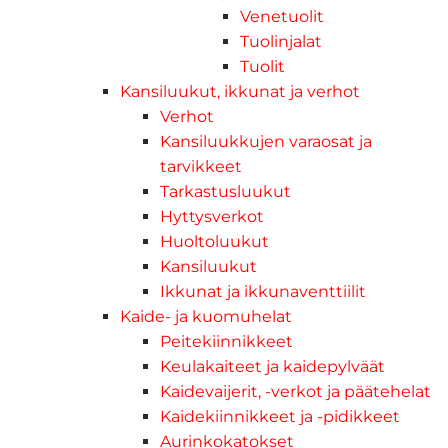
Venetuolit
Tuolinjalat
Tuolit
Kansiluukut, ikkunat ja verhot
Verhot
Kansiluukkujen varaosat ja
tarvikkeet
Tarkastusluukut
Hyttysverkot
Huoltoluukut
Kansiluukut
Ikkunat ja ikkunaventtiilit
Kaide- ja kuomuhelat
Peitekiinnikkeet
Keulakaiteet ja kaidepylväät
Kaidevaijerit, -verkot ja päätehelat
Kaidekiinnikkeet ja -pidikkeet
Aurinkokatokset