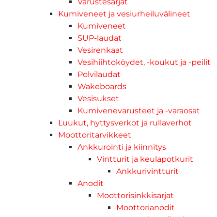
Varustesarjat
Kumiveneet ja vesiurheiluvälineet
Kumiveneet
SUP-laudat
Vesirenkaat
Vesihiihtoköydet, -koukut ja -peilit
Polvilaudat
Wakeboards
Vesisukset
Kumivenevarusteet ja -varaosat
Luukut, hyttysverkot ja rullaverhot
Moottoritarvikkeet
Ankkurointi ja kiinnitys
Vintturit ja keulapotkurit
Ankkurivintturit
Anodit
Moottorisinkkisarjat
Moottorianodit