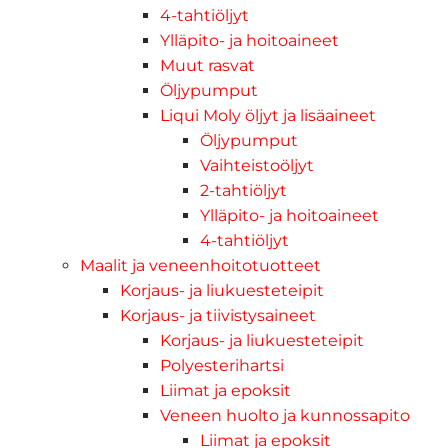
4-tahtiöljyt
Ylläpito- ja hoitoaineet
Muut rasvat
Öljypumput
Liqui Moly öljyt ja lisäaineet
Öljypumput
Vaihteistoöljyt
2-tahtiöljyt
Ylläpito- ja hoitoaineet
4-tahtiöljyt
Maalit ja veneenhoitotuotteet
Korjaus- ja liukuesteteipit
Korjaus- ja tiivistysaineet
Korjaus- ja liukuesteteipit
Polyesterihartsi
Liimat ja epoksit
Veneen huolto ja kunnossapito
Liimat ja epoksit