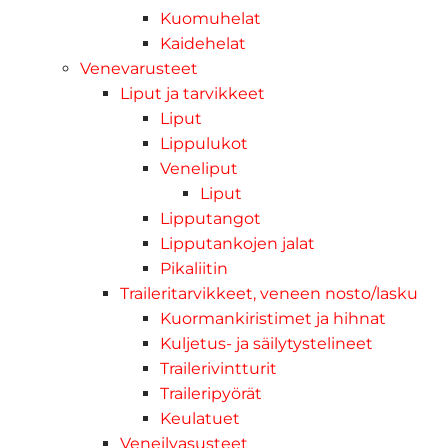
Kuomuhelat
Kaidehelat
Venevarusteet
Liput ja tarvikkeet
Liput
Lippulukot
Veneliput
Liput
Lipputangot
Lipputankojen jalat
Pikaliitin
Traileritarvikkeet, veneen nosto/lasku
Kuormankiristimet ja hihnat
Kuljetus- ja säilytystelineet
Trailerivintturit
Traileripyörät
Keulatuet
Veneilyasusteet