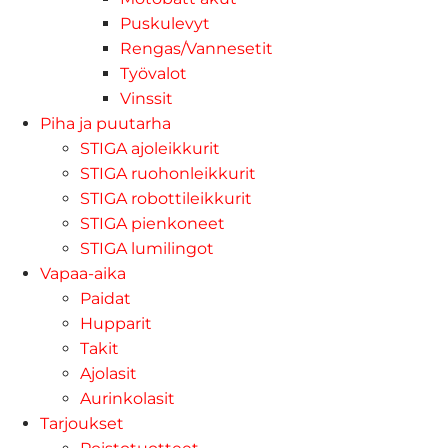
Puskulevyt
Rengas/Vannesetit
Työvalot
Vinssit
Piha ja puutarha
STIGA ajoleikkurit
STIGA ruohonleikkurit
STIGA robottileikkurit
STIGA pienkoneet
STIGA lumilingot
Vapaa-aika
Paidat
Hupparit
Takit
Ajolasit
Aurinkolasit
Tarjoukset