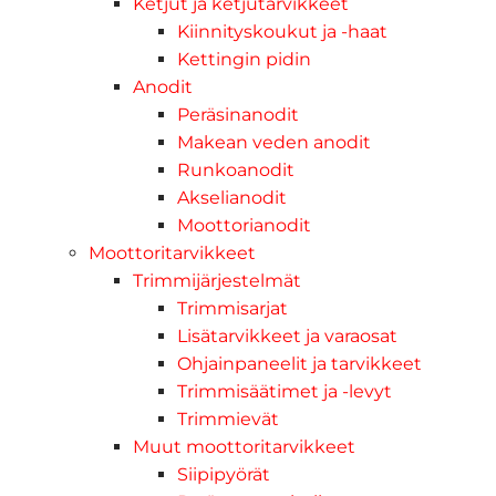
Ketjut ja ketjutarvikkeet
Kiinnityskoukut ja -haat
Kettingin pidin
Anodit
Peräsinanodit
Makean veden anodit
Runkoanodit
Akselianodit
Moottorianodit
Moottoritarvikkeet
Trimmijärjestelmät
Trimmisarjat
Lisätarvikkeet ja varaosat
Ohjainpaneelit ja tarvikkeet
Trimmisäätimet ja -levyt
Trimmievät
Muut moottoritarvikkeet
Siipipyörät