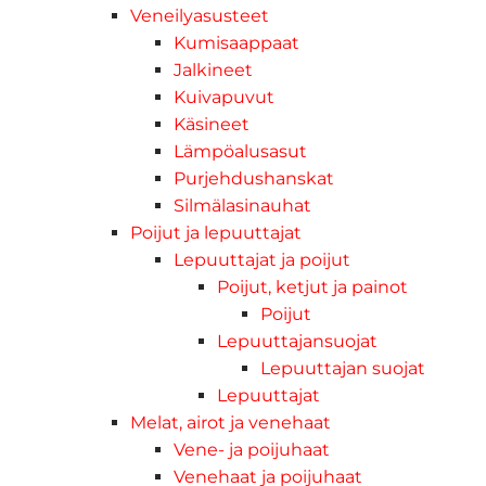
Veneilyasusteet
Kumisaappaat
Jalkineet
Kuivapuvut
Käsineet
Lämpöalusasut
Purjehdushanskat
Silmälasinauhat
Poijut ja lepuuttajat
Lepuuttajat ja poijut
Poijut, ketjut ja painot
Poijut
Lepuuttajansuojat
Lepuuttajan suojat
Lepuuttajat
Melat, airot ja venehaat
Vene- ja poijuhaat
Venehaat ja poijuhaat