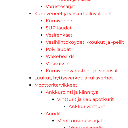
Varustesarjat
Kumiveneet ja vesiurheiluvälineet
Kumiveneet
SUP-laudat
Vesirenkaat
Vesihiihtoköydet, -koukut ja -peilit
Polvilaudat
Wakeboards
Vesisukset
Kumivenevarusteet ja -varaosat
Luukut, hyttysverkot ja rullaverhot
Moottoritarvikkeet
Ankkurointi ja kiinnitys
Vintturit ja keulapotkurit
Ankkurivintturit
Anodit
Moottorisinkkisarjat
Moottorianodit