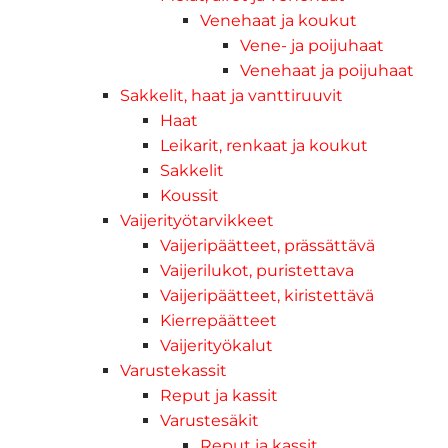
Venehaat ja koukut
Vene- ja poijuhaat
Venehaat ja poijuhaat
Sakkelit, haat ja vanttiruuvit
Haat
Leikarit, renkaat ja koukut
Sakkelit
Koussit
Vaijerityötarvikkeet
Vaijeripäätteet, prässättävä
Vaijerilukot, puristettava
Vaijeripäätteet, kiristettävä
Kierrepäätteet
Vaijerityökalut
Varustekassit
Reput ja kassit
Varustesäkit
Reput ja kassit