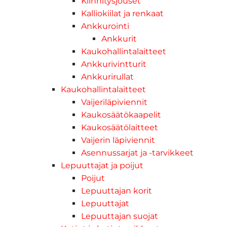
Kiinnitysjouset
Kalliokiilat ja renkaat
Ankkurointi
Ankkurit
Kaukohallintalaitteet
Ankkurivintturit
Ankkurirullat
Kaukohallintalaitteet
Vaijeriläpiviennit
Kaukosäätökaapelit
Kaukosäätölaitteet
Vaijerin läpiviennit
Asennussarjat ja -tarvikkeet
Lepuuttajat ja poijut
Poijut
Lepuuttajan korit
Lepuuttajat
Lepuuttajan suojat