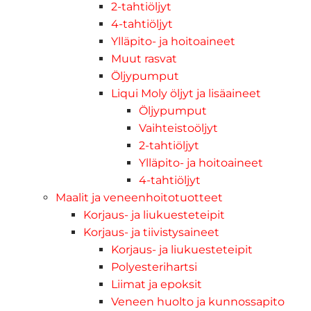
2-tahtiöljyt
4-tahtiöljyt
Ylläpito- ja hoitoaineet
Muut rasvat
Öljypumput
Liqui Moly öljyt ja lisäaineet
Öljypumput
Vaihteistoöljyt
2-tahtiöljyt
Ylläpito- ja hoitoaineet
4-tahtiöljyt
Maalit ja veneenhoitotuotteet
Korjaus- ja liukuesteteipit
Korjaus- ja tiivistysaineet
Korjaus- ja liukuesteteipit
Polyesterihartsi
Liimat ja epoksit
Veneen huolto ja kunnossapito