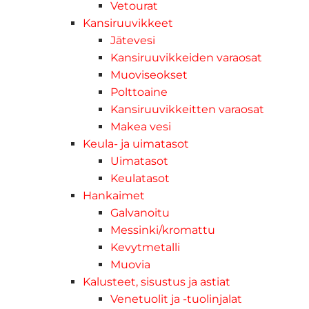
Vetourat
Kansiruuvikkeet
Jätevesi
Kansiruuvikkeiden varaosat
Muoviseokset
Polttoaine
Kansiruuvikkeitten varaosat
Makea vesi
Keula- ja uimatasot
Uimatasot
Keulatasot
Hankaimet
Galvanoitu
Messinki/kromattu
Kevytmetalli
Muovia
Kalusteet, sisustus ja astiat
Venetuolit ja -tuolinjalat