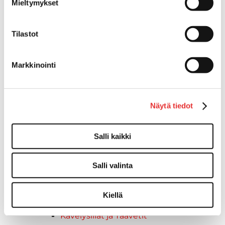
Venetikkaat
Mieltymykset
Uimatikkaat
Kasettitikkaat
Tilastot
Keulatikkaat
Köysitikkaat
Kiinnikkeet ja tukijalat
Markkinointi
Kävelysillat
Muut kiinnityshelat
Koukkupidike
Näytä tiedot
Pidike "clips", muovia
Lepuuttajan kiinnike
Salli kaikki
Tuulilasin kiinnike
Reuna-, köli-, törmäyslistat ja kansikate
Törmäyslista
Salli valinta
Kansikate
Reuna- ja ikkunalistat
Kiellä
Alumiinilistat
Kävelysillat ja Taavetit