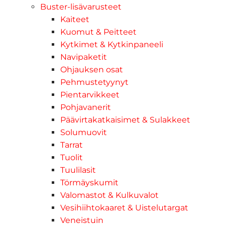
Buster-lisävarusteet
Kaiteet
Kuomut & Peitteet
Kytkimet & Kytkinpaneeli
Navipaketit
Ohjauksen osat
Pehmustetyynyt
Pientarvikkeet
Pohjavanerit
Päävirtakatkaisimet & Sulakkeet
Solumuovit
Tarrat
Tuolit
Tuulilasit
Törmäyskumit
Valomastot & Kulkuvalot
Vesihiihtokaaret & Uistelutargat
Veneistuin