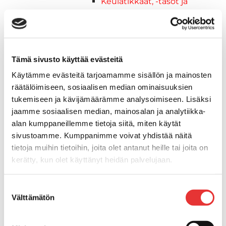
Keulatikkaat, -tasot ja
varusteet
Kasettitikkaat
Keulatikkaat
Kaide- ja kuomuhelat
Tämä sivusto käyttää evästeitä
Muut tarvikkeet
Käytämme evästeitä tarjoamamme sisällön ja mainosten
Kaidevaijerit, -verkot ja
räätälöimiseen, sosiaalisen median ominaisuuksien
päätehelat
tukemiseen ja kävijämäärämme analysoimiseen. Lisäksi
Keulatikkaat, -tasot ja
jaamme sosiaalisen median, mainosalan ja analytiikka-
varusteet
alan kumppaneillemme tietoja siitä, miten käytät
Keulakaiteet ja
sivustoamme. Kumppanimme voivat yhdistää näitä
kaidepylväät
tietoja muihin tietoihin, joita olet antanut heille tai joita on
Kansiluukut, ikkunat ja verhot
kerätty, kun olet käyttänyt heidän palvelujaan.
Luukut, hyttysverkot ja
rullaverhot
Lisätietoja:
karilainen.fi/tietosuoja
Suostumuksen
Kansiluukut
Välttämätön
valinta
Hyttysverkot
Verhot