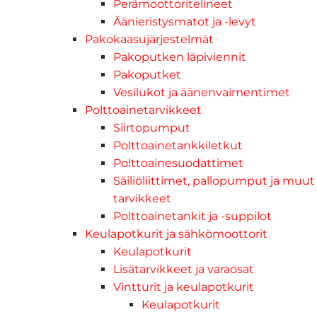
Perämoottoritelineet
Äänieristysmatot ja -levyt
Pakokaasujärjestelmät
Pakoputken läpiviennit
Pakoputket
Vesilukot ja äänenvaimentimet
Polttoainetarvikkeet
Siirtopumput
Polttoainetankkiletkut
Polttoainesuodattimet
Säiliöliittimet, pallopumput ja muut
tarvikkeet
Polttoainetankit ja -suppilot
Keulapotkurit ja sähkömoottorit
Keulapotkurit
Lisätarvikkeet ja varaosat
Vintturit ja keulapotkurit
Keulapotkurit