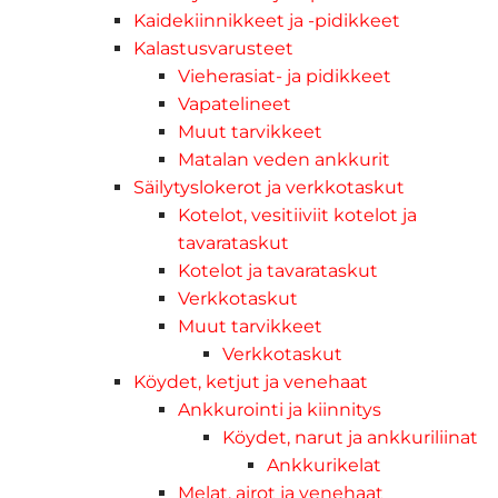
Kaidekiinnikkeet ja -pidikkeet
Kalastusvarusteet
Vieherasiat- ja pidikkeet
Vapatelineet
Muut tarvikkeet
Matalan veden ankkurit
Säilytyslokerot ja verkkotaskut
Kotelot, vesitiiviit kotelot ja
tavarataskut
Kotelot ja tavarataskut
Verkkotaskut
Muut tarvikkeet
Verkkotaskut
Köydet, ketjut ja venehaat
Ankkurointi ja kiinnitys
Köydet, narut ja ankkuriliinat
Ankkurikelat
Melat, airot ja venehaat