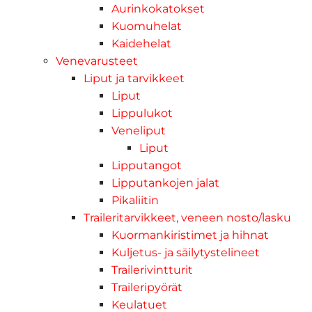
Aurinkokatokset
Kuomuhelat
Kaidehelat
Venevarusteet
Liput ja tarvikkeet
Liput
Lippulukot
Veneliput
Liput
Lipputangot
Lipputankojen jalat
Pikaliitin
Traileritarvikkeet, veneen nosto/lasku
Kuormankiristimet ja hihnat
Kuljetus- ja säilytystelineet
Trailerivintturit
Traileripyörät
Keulatuet