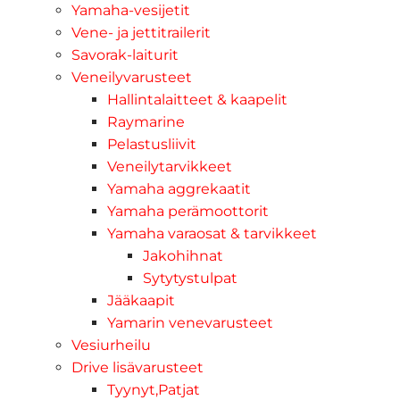
Yamaha-vesijetit
Vene- ja jettitrailerit
Savorak-laiturit
Veneilyvarusteet
Hallintalaitteet & kaapelit
Raymarine
Pelastusliivit
Veneilytarvikkeet
Yamaha aggrekaatit
Yamaha perämoottorit
Yamaha varaosat & tarvikkeet
Jakohihnat
Sytytystulpat
Jääkaapit
Yamarin venevarusteet
Vesiurheilu
Drive lisävarusteet
Tyynyt,Patjat