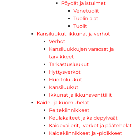
Pöydät ja istuimet
Venetuolit
Tuolinjalat
Tuolit
Kansiluukut, ikkunat ja verhot
Verhot
Kansiluukkujen varaosat ja
tarvikkeet
Tarkastusluukut
Hyttysverkot
Huoltoluukut
Kansiluukut
Ikkunat ja ikkunaventtiilit
Kaide- ja kuomuhelat
Peitekiinnikkeet
Keulakaiteet ja kaidepylväät
Kaidevaijerit, -verkot ja päätehelat
Kaidekiinnikkeet ja -pidikkeet