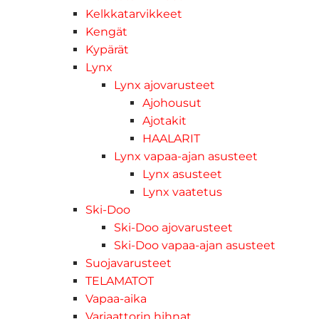
Kelkkatarvikkeet
Kengät
Kypärät
Lynx
Lynx ajovarusteet
Ajohousut
Ajotakit
HAALARIT
Lynx vapaa-ajan asusteet
Lynx asusteet
Lynx vaatetus
Ski-Doo
Ski-Doo ajovarusteet
Ski-Doo vapaa-ajan asusteet
Suojavarusteet
TELAMATOT
Vapaa-aika
Variaattorin hihnat