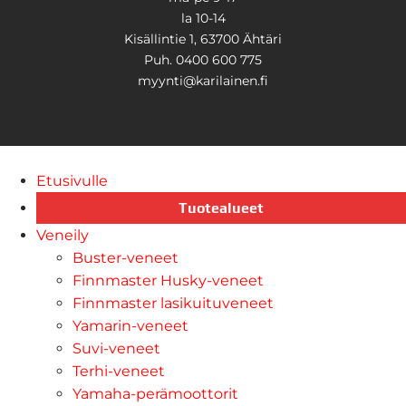
la 10-14
Kisällintie 1, 63700 Ähtäri
Puh. 0400 600 775
myynti@karilainen.fi
Etusivulle
Tuotealueet
Veneily
Buster-veneet
Finnmaster Husky-veneet
Finnmaster lasikuituveneet
Yamarin-veneet
Suvi-veneet
Terhi-veneet
Yamaha-perämoottorit