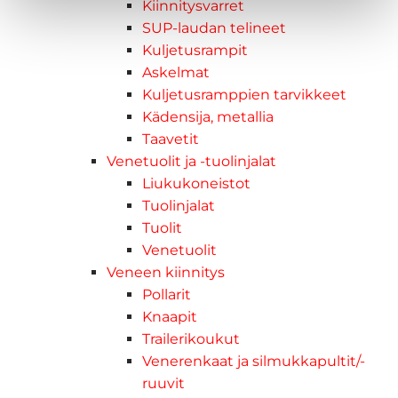
Kiinnitysvarret
SUP-laudan telineet
Kuljetusrampit
Askelmat
Kuljetusramppien tarvikkeet
Kädensija, metallia
Taavetit
Venetuolit ja -tuolinjalat
Liukukoneistot
Tuolinjalat
Tuolit
Venetuolit
Veneen kiinnitys
Pollarit
Knaapit
Trailerikoukut
Venerenkaat ja silmukkapultit/-
ruuvit