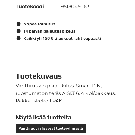
Tuotekoodi
9513045063
Nopea toimitus
14 päivän palautusoikeus
Kaikki yli 150 € tilaukset rahtivapaasti
Tuotekuvaus
Vanttiruuvin pikalukitus. Smart PIN,
ruostumaton teräs AISI316. 4 kpl/pakkaus.
Pakkauskoko 1 PAK
Näytä lisää tuotteita
Vanttiruuvin lisäosat tuoteryhmästä