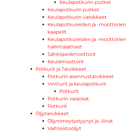
Keulapotkurin putket
Keulapotkurin putket
Keulapotkurin varokkeet
Keulapotkureiden ja -moottorien
kaapelit
Keulapotkureiden ja -moottorien
hallintalaitteet
Sähköperämoottorit
Keulamoottorit
Potkurit ja Tarvikkeet
Potkurin asennustarvikkeet
Vintturit ja keulapotkurit
Potkurit
Potkurin varaosat
Potkurit
Öljytarvikkeet
Öljynimeytystyynyt ja -liinat
Vaihteistoöljyt