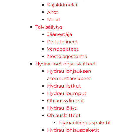
Kajakkimelat
Airot
Melat
Talvisäilytys
Jäänestäjä
Peitetelineet
Venepeitteet
Nostojärjestelmä
Hydrauliset ohjauslaitteet
Hydrauliohjauksen
asennustarvikkeet
Hydrauliletkut
Hydraulipumput
Ohjaussylinterit
Hydrauliöljyt
Ohjauslaitteet
Hydrauliohjauspaketit
Hydrauliohjauspaketit