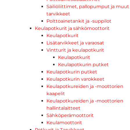
Säiliöliittimet, pallopumput ja muut
tarvikkeet
Polttoainetankit ja -suppilot
Keulapotkurit ja sähkömoottorit
Keulapotkurit
Lisätarvikkeet ja varaosat
Vintturit ja keulapotkurit
Keulapotkurit
Keulapotkurin putket
Keulapotkurin putket
Keulapotkurin varokkeet
Keulapotkureiden ja -moottorien
kaapelit
Keulapotkureiden ja -moottorien
hallintalaitteet
Sähköperämoottorit
Keulamoottorit
Potkurit ja Tarvikkeet