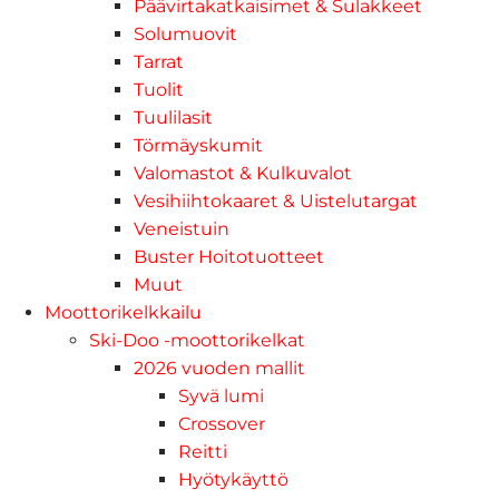
Päävirtakatkaisimet & Sulakkeet
Solumuovit
Tarrat
Tuolit
Tuulilasit
Törmäyskumit
Valomastot & Kulkuvalot
Vesihiihtokaaret & Uistelutargat
Veneistuin
Buster Hoitotuotteet
Muut
Moottorikelkkailu
Ski-Doo -moottorikelkat
2026 vuoden mallit
Syvä lumi
Crossover
Reitti
Hyötykäyttö