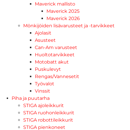
Maverick mallisto
Maverick 2025
Maverick 2026
Mönkijöiden lisävarusteet ja -tarvikkeet
Ajolasit
Asusteet
Can-Am varusteet
Huoltotarvikkeet
Motobatt akut
Puskulevyt
Rengas/Vannesetit
Työvalot
Vinssit
Piha ja puutarha
STIGA ajoleikkurit
STIGA ruohonleikkurit
STIGA robottileikkurit
STIGA pienkoneet