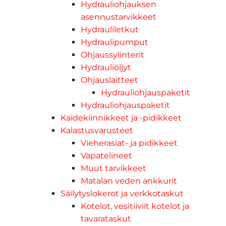
Hydrauliohjauksen
asennustarvikkeet
Hydrauliletkut
Hydraulipumput
Ohjaussylinterit
Hydrauliöljyt
Ohjauslaitteet
Hydrauliohjauspaketit
Hydrauliohjauspaketit
Kaidekiinnikkeet ja -pidikkeet
Kalastusvarusteet
Vieherasiat- ja pidikkeet
Vapatelineet
Muut tarvikkeet
Matalan veden ankkurit
Säilytyslokerot ja verkkotaskut
Kotelot, vesitiiviit kotelot ja
tavarataskut