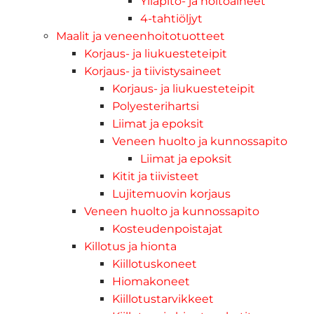
Ylläpito- ja hoitoaineet
4-tahtiöljyt
Maalit ja veneenhoitotuotteet
Korjaus- ja liukuesteteipit
Korjaus- ja tiivistysaineet
Korjaus- ja liukuesteteipit
Polyesterihartsi
Liimat ja epoksit
Veneen huolto ja kunnossapito
Liimat ja epoksit
Kitit ja tiivisteet
Lujitemuovin korjaus
Veneen huolto ja kunnossapito
Kosteudenpoistajat
Killotus ja hionta
Kiillotuskoneet
Hiomakoneet
Kiillotustarvikkeet