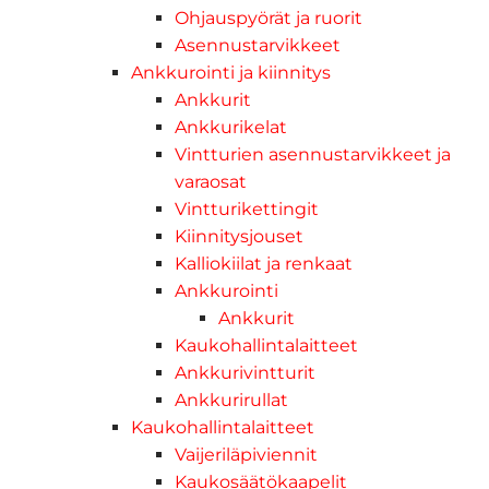
Ohjauspyörät ja ruorit
Asennustarvikkeet
Ankkurointi ja kiinnitys
Ankkurit
Ankkurikelat
Vintturien asennustarvikkeet ja
varaosat
Vintturikettingit
Kiinnitysjouset
Kalliokiilat ja renkaat
Ankkurointi
Ankkurit
Kaukohallintalaitteet
Ankkurivintturit
Ankkurirullat
Kaukohallintalaitteet
Vaijeriläpiviennit
Kaukosäätökaapelit