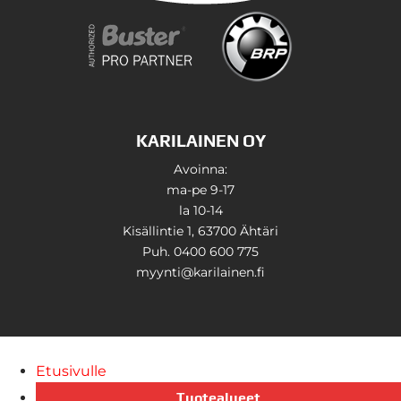
KARILAINEN OY
Avoinna:
ma-pe 9-17
la 10-14
Kisällintie 1, 63700 Ähtäri
Puh. 0400 600 775
myynti@karilainen.fi
Etusivulle
Tuotealueet