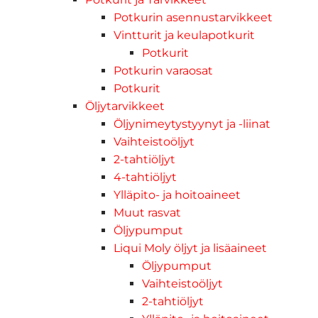
Potkurin asennustarvikkeet
Vintturit ja keulapotkurit
Potkurit
Potkurin varaosat
Potkurit
Öljytarvikkeet
Öljynimeytystyynyt ja -liinat
Vaihteistoöljyt
2-tahtiöljyt
4-tahtiöljyt
Ylläpito- ja hoitoaineet
Muut rasvat
Öljypumput
Liqui Moly öljyt ja lisäaineet
Öljypumput
Vaihteistoöljyt
2-tahtiöljyt