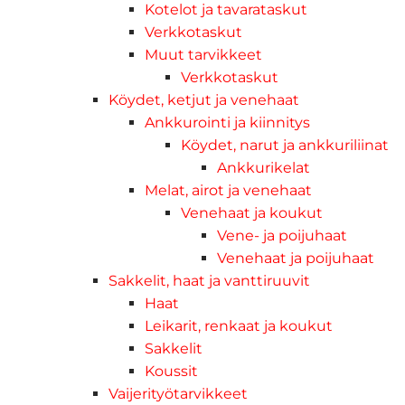
Kotelot ja tavarataskut
Verkkotaskut
Muut tarvikkeet
Verkkotaskut
Köydet, ketjut ja venehaat
Ankkurointi ja kiinnitys
Köydet, narut ja ankkuriliinat
Ankkurikelat
Melat, airot ja venehaat
Venehaat ja koukut
Vene- ja poijuhaat
Venehaat ja poijuhaat
Sakkelit, haat ja vanttiruuvit
Haat
Leikarit, renkaat ja koukut
Sakkelit
Koussit
Vaijerityötarvikkeet