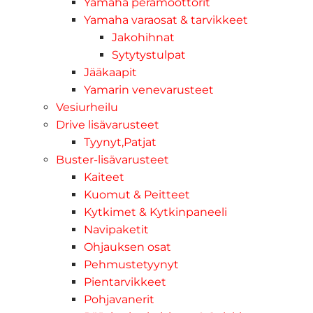
Yamaha perämoottorit
Yamaha varaosat & tarvikkeet
Jakohihnat
Sytytystulpat
Jääkaapit
Yamarin venevarusteet
Vesiurheilu
Drive lisävarusteet
Tyynyt,Patjat
Buster-lisävarusteet
Kaiteet
Kuomut & Peitteet
Kytkimet & Kytkinpaneeli
Navipaketit
Ohjauksen osat
Pehmustetyynyt
Pientarvikkeet
Pohjavanerit