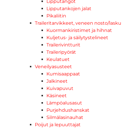
Lipputangot
Lipputankojen jalat
Pikaliitin
Traileritarvikkeet, veneen nosto/lasku
Kuormankiristimet ja hihnat
Kuljetus- ja säilytystelineet
Trailerivintturit
Traileripyörät
Keulatuet
Veneilyasusteet
Kumisaappaat
Jalkineet
Kuivapuvut
Käsineet
Lämpöalusasut
Purjehdushanskat
Silmälasinauhat
Poijut ja lepuuttajat