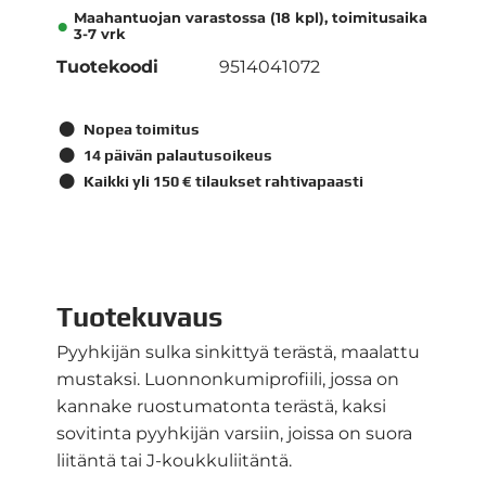
Maahantuojan varastossa (18 kpl), toimitusaika
3-7 vrk
Tuotekoodi
9514041072
Nopea toimitus
14 päivän palautusoikeus
Kaikki yli 150 € tilaukset rahtivapaasti
Tuotekuvaus
Pyyhkijän sulka sinkittyä terästä, maalattu
mustaksi. Luonnonkumiprofiili, jossa on
kannake ruostumatonta terästä, kaksi
sovitinta pyyhkijän varsiin, joissa on suora
liitäntä tai J-koukkuliitäntä.