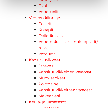
Tuolit
Venetuolit
Veneen kiinnitys
Pollarit
Knaapit
Trailerikoukut
Venerenkaat ja silmukkapultit/-
ruuvit
Vetourat
Kansiruuvikkeet
Jätevesi
Kansiruuvikkeiden varaosat
Muoviseokset
Polttoaine
Kansiruuvikkeitten varaosat
Makea vesi
Keula- ja uimatasot