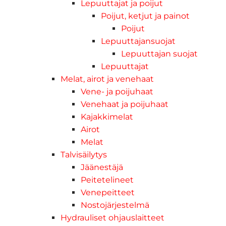
Lepuuttajat ja poijut
Poijut, ketjut ja painot
Poijut
Lepuuttajansuojat
Lepuuttajan suojat
Lepuuttajat
Melat, airot ja venehaat
Vene- ja poijuhaat
Venehaat ja poijuhaat
Kajakkimelat
Airot
Melat
Talvisäilytys
Jäänestäjä
Peitetelineet
Venepeitteet
Nostojärjestelmä
Hydrauliset ohjauslaitteet