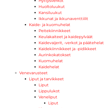
Hyttysverkot
Huoltoluukut
Kansiluukut
Ikkunat ja ikkunaventtiilit
Kaide- ja kuomuhelat
Peitekiinnikkeet
Keulakaiteet ja kaidepylväät
Kaidevaijerit, -verkot ja päätehelat
Kaidekiinnikkeet ja -pidikkeet
Aurinkokatokset
Kuomuhelat
Kaidehelat
Venevarusteet
Liput ja tarvikkeet
Liput
Lippulukot
Veneliput
Liput