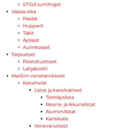
STIGA lumilingot
Vapaa-aika
Paidat
Hupparit
Takit
Ajolasit
Aurinkolasit
Tarjoukset
Poistotuotteet
Lahjakortti
Maritim venetarvikkeet
Kansihelat
Listat ja kansikatteet
Törmäyslista
Reuna- ja ikkunalistat
Alumiinilistat
Kansikate
Venevarusteet