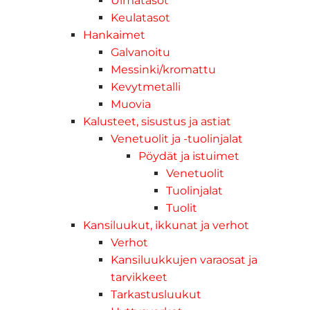
Uimatasot
Keulatasot
Hankaimet
Galvanoitu
Messinki/kromattu
Kevytmetalli
Muovia
Kalusteet, sisustus ja astiat
Venetuolit ja -tuolinjalat
Pöydät ja istuimet
Venetuolit
Tuolinjalat
Tuolit
Kansiluukut, ikkunat ja verhot
Verhot
Kansiluukkujen varaosat ja
tarvikkeet
Tarkastusluukut