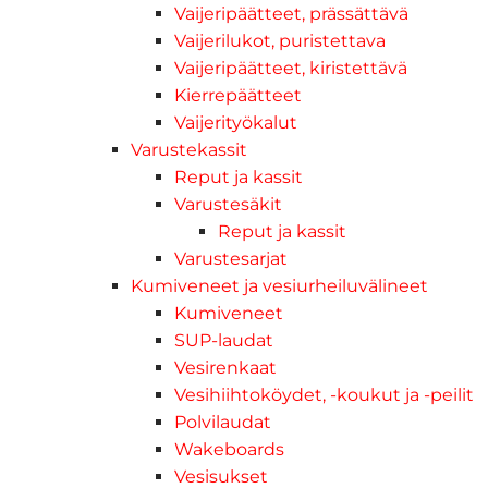
Vaijeripäätteet, prässättävä
Vaijerilukot, puristettava
Vaijeripäätteet, kiristettävä
Kierrepäätteet
Vaijerityökalut
Varustekassit
Reput ja kassit
Varustesäkit
Reput ja kassit
Varustesarjat
Kumiveneet ja vesiurheiluvälineet
Kumiveneet
SUP-laudat
Vesirenkaat
Vesihiihtoköydet, -koukut ja -peilit
Polvilaudat
Wakeboards
Vesisukset