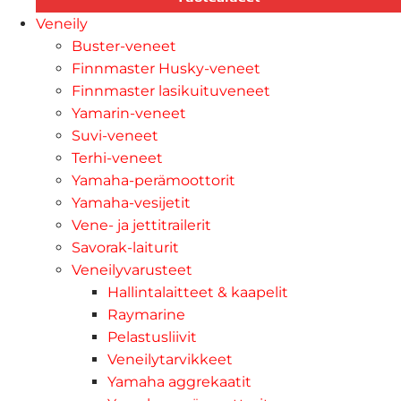
Veneily
Buster-veneet
Finnmaster Husky-veneet
Finnmaster lasikuituveneet
Yamarin-veneet
Suvi-veneet
Terhi-veneet
Yamaha-perämoottorit
Yamaha-vesijetit
Vene- ja jettitrailerit
Savorak-laiturit
Veneilyvarusteet
Hallintalaitteet & kaapelit
Raymarine
Pelastusliivit
Veneilytarvikkeet
Yamaha aggrekaatit