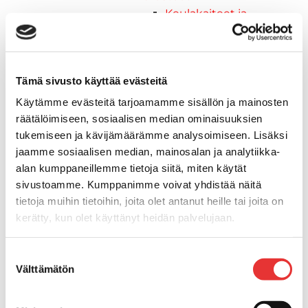
Keulakaiteet ja
kaidepylväät
Kansiluukut, ikkunat ja verhot
Luukut, hyttysverkot ja
Tämä sivusto käyttää evästeitä
rullaverhot
Kansiluukut
Käytämme evästeitä tarjoamamme sisällön ja mainosten
Hyttysverkot
räätälöimiseen, sosiaalisen median ominaisuuksien
Verhot
tukemiseen ja kävijämäärämme analysoimiseen. Lisäksi
Venetikkaat
jaamme sosiaalisen median, mainosalan ja analytiikka-
Uimatikkaat
alan kumppaneillemme tietoja siitä, miten käytät
Kasettitikkaat
sivustoamme. Kumppanimme voivat yhdistää näitä
tietoja muihin tietoihin, joita olet antanut heille tai joita on
Keulatikkaat
kerätty, kun olet käyttänyt heidän palvelujaan.
Köysitikkaat
Kiinnikkeet ja tukijalat
Lisätietoja:
karilainen.fi/tietosuoja
Kävelysillat
Suostumuksen
Välttämätön
Muut kiinnityshelat
valinta
Koukkupidike
Pidike "clips", muovia