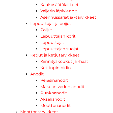
Kaukosäätölaitteet
Vaijerin läpiviennit
Asennussarjat ja -tarvikkeet
Lepuuttajat ja poijut
Poijut
Lepuuttajan korit
Lepuuttajat
Lepuuttajan suojat
Ketjut ja ketjutarvikkeet
Kiinnityskoukut ja -haat
Kettingin pidin
Anodit
Peräsinanodit
Makean veden anodit
Runkoanodit
Akselianodit
Moottorianodit
Moottoritarvikkeet