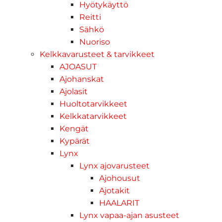
Hyötykäyttö
Reitti
Sähkö
Nuoriso
Kelkkavarusteet & tarvikkeet
AJOASUT
Ajohanskat
Ajolasit
Huoltotarvikkeet
Kelkkatarvikkeet
Kengät
Kypärät
Lynx
Lynx ajovarusteet
Ajohousut
Ajotakit
HAALARIT
Lynx vapaa-ajan asusteet