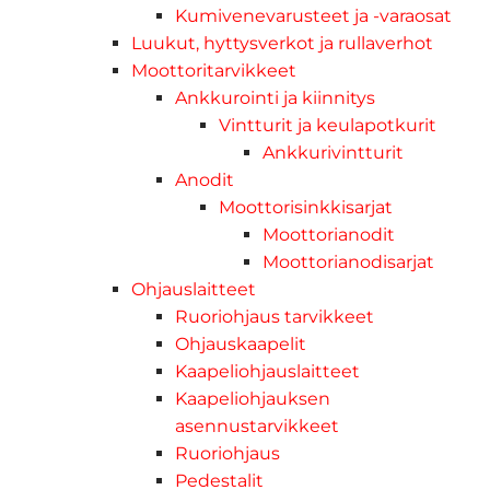
Kumivenevarusteet ja -varaosat
Luukut, hyttysverkot ja rullaverhot
Moottoritarvikkeet
Ankkurointi ja kiinnitys
Vintturit ja keulapotkurit
Ankkurivintturit
Anodit
Moottorisinkkisarjat
Moottorianodit
Moottorianodisarjat
Ohjauslaitteet
Ruoriohjaus tarvikkeet
Ohjauskaapelit
Kaapeliohjauslaitteet
Kaapeliohjauksen
asennustarvikkeet
Ruoriohjaus
Pedestalit