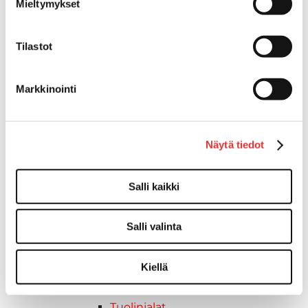
Mieltymykset
Lepuuttajan kiinnike
Tuulilasin kiinnike
Tilastot
Reuna-, köli-, törmäyslistat ja kansikate
Törmäyslista
Kansikate
Markkinointi
Reuna- ja ikkunalistat
Alumiinilistat
Kävelysillat ja Taavetit
Näytä tiedot
Kiinnitysvarret
SUP-laudan telineet
Kuljetusrampit
Salli kaikki
Askelmat
Kuljetusramppien tarvikkeet
Salli valinta
Kädensija, metallia
Taavetit
Kiellä
Venetuolit ja -tuolinjalat
Liukukoneistot
Tuolinjalat