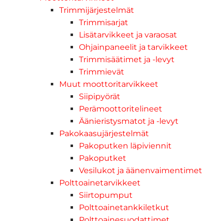
Trimmijärjestelmät
Trimmisarjat
Lisätarvikkeet ja varaosat
Ohjainpaneelit ja tarvikkeet
Trimmisäätimet ja -levyt
Trimmievät
Muut moottoritarvikkeet
Siipipyörät
Perämoottoritelineet
Äänieristysmatot ja -levyt
Pakokaasujärjestelmät
Pakoputken läpiviennit
Pakoputket
Vesilukot ja äänenvaimentimet
Polttoainetarvikkeet
Siirtopumput
Polttoainetankkiletkut
Polttoainesuodattimet