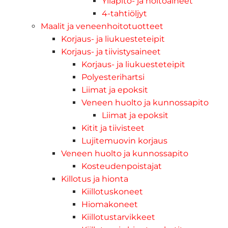
Ylläpito- ja hoitoaineet
4-tahtiöljyt
Maalit ja veneenhoitotuotteet
Korjaus- ja liukuesteteipit
Korjaus- ja tiivistysaineet
Korjaus- ja liukuesteteipit
Polyesterihartsi
Liimat ja epoksit
Veneen huolto ja kunnossapito
Liimat ja epoksit
Kitit ja tiivisteet
Lujitemuovin korjaus
Veneen huolto ja kunnossapito
Kosteudenpoistajat
Killotus ja hionta
Kiillotuskoneet
Hiomakoneet
Kiillotustarvikkeet