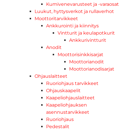
Kumivenevarusteet ja -varaosat
Luukut, hyttysverkot ja rullaverhot
Moottoritarvikkeet
Ankkurointi ja kiinnitys
Vintturit ja keulapotkurit
Ankkurivintturit
Anodit
Moottorisinkkisarjat
Moottorianodit
Moottorianodisarjat
Ohjauslaitteet
Ruoriohjaus tarvikkeet
Ohjauskaapelit
Kaapeliohjauslaitteet
Kaapeliohjauksen
asennustarvikkeet
Ruoriohjaus
Pedestalit