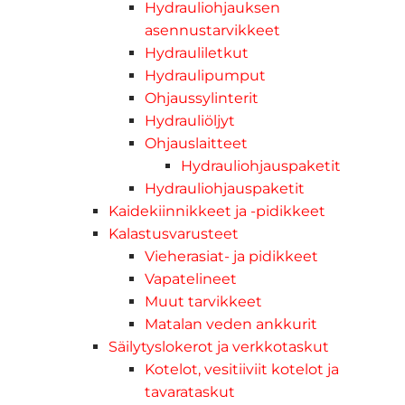
Hydrauliohjauksen
asennustarvikkeet
Hydrauliletkut
Hydraulipumput
Ohjaussylinterit
Hydrauliöljyt
Ohjauslaitteet
Hydrauliohjauspaketit
Hydrauliohjauspaketit
Kaidekiinnikkeet ja -pidikkeet
Kalastusvarusteet
Vieherasiat- ja pidikkeet
Vapatelineet
Muut tarvikkeet
Matalan veden ankkurit
Säilytyslokerot ja verkkotaskut
Kotelot, vesitiiviit kotelot ja
tavarataskut