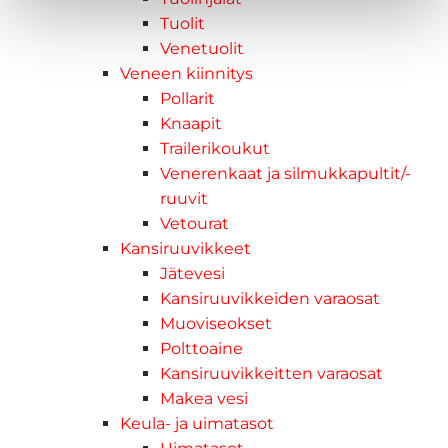
Tuolit
Venetuolit
Veneen kiinnitys
Pollarit
Knaapit
Trailerikoukut
Venerenkaat ja silmukkapultit/-
ruuvit
Vetourat
Kansiruuvikkeet
Jätevesi
Kansiruuvikkeiden varaosat
Muoviseokset
Polttoaine
Kansiruuvikkeitten varaosat
Makea vesi
Keula- ja uimatasot