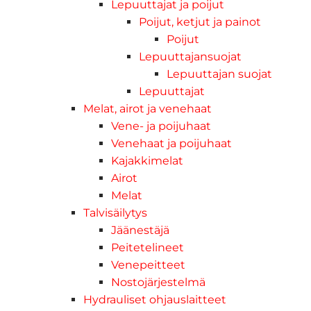
Lepuuttajat ja poijut
Poijut, ketjut ja painot
Poijut
Lepuuttajansuojat
Lepuuttajan suojat
Lepuuttajat
Melat, airot ja venehaat
Vene- ja poijuhaat
Venehaat ja poijuhaat
Kajakkimelat
Airot
Melat
Talvisäilytys
Jäänestäjä
Peitetelineet
Venepeitteet
Nostojärjestelmä
Hydrauliset ohjauslaitteet