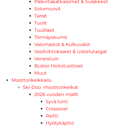
Päävirtakatkaisimet & Sulakkeet
Solumuovit
Tarrat
Tuolit
Tuulilasit
Törmäyskumit
Valomastot & Kulkuvalot
Vesihiihtokaaret & Uistelutargat
Veneistuin
Buster Hoitotuotteet
Muut
Moottorikelkkailu
Ski-Doo -moottorikelkat
2026 vuoden mallit
Syvä lumi
Crossover
Reitti
Hyötykäyttö