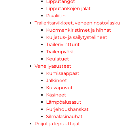
Lipputangot
Lipputankojen jalat
Pikaliitin
Traileritarvikkeet, veneen nosto/lasku
Kuormankiristimet ja hihnat
Kuljetus- ja säilytystelineet
Trailerivintturit
Traileripyörät
Keulatuet
Veneilyasusteet
Kumisaappaat
Jalkineet
Kuivapuvut
Käsineet
Lämpöalusasut
Purjehdushanskat
Silmälasinauhat
Poijut ja lepuuttajat