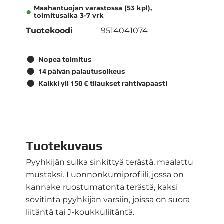
Maahantuojan varastossa (53 kpl),
toimitusaika 3-7 vrk
Tuotekoodi
9514041074
Nopea toimitus
14 päivän palautusoikeus
Kaikki yli 150 € tilaukset rahtivapaasti
Tuotekuvaus
Pyyhkijän sulka sinkittyä terästä, maalattu
mustaksi. Luonnonkumiprofiili, jossa on
kannake ruostumatonta terästä, kaksi
sovitinta pyyhkijän varsiin, joissa on suora
liitäntä tai J-koukkuliitäntä.