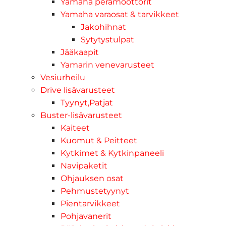
Yamaha perämoottorit
Yamaha varaosat & tarvikkeet
Jakohihnat
Sytytystulpat
Jääkaapit
Yamarin venevarusteet
Vesiurheilu
Drive lisävarusteet
Tyynyt,Patjat
Buster-lisävarusteet
Kaiteet
Kuomut & Peitteet
Kytkimet & Kytkinpaneeli
Navipaketit
Ohjauksen osat
Pehmustetyynyt
Pientarvikkeet
Pohjavanerit