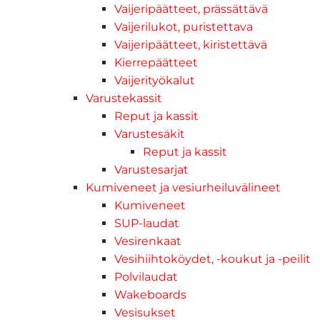
Vaijeripäätteet, prässättävä
Vaijerilukot, puristettava
Vaijeripäätteet, kiristettävä
Kierrepäätteet
Vaijerityökalut
Varustekassit
Reput ja kassit
Varustesäkit
Reput ja kassit
Varustesarjat
Kumiveneet ja vesiurheiluvälineet
Kumiveneet
SUP-laudat
Vesirenkaat
Vesihiihtoköydet, -koukut ja -peilit
Polvilaudat
Wakeboards
Vesisukset