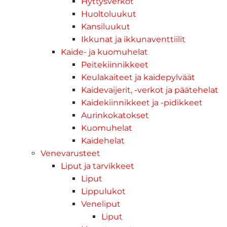
Hyttysverkot
Huoltoluukut
Kansiluukut
Ikkunat ja ikkunaventtiilit
Kaide- ja kuomuhelat
Peitekiinnikkeet
Keulakaiteet ja kaidepylväät
Kaidevaijerit, -verkot ja päätehelat
Kaidekiinnikkeet ja -pidikkeet
Aurinkokatokset
Kuomuhelat
Kaidehelat
Venevarusteet
Liput ja tarvikkeet
Liput
Lippulukot
Veneliput
Liput