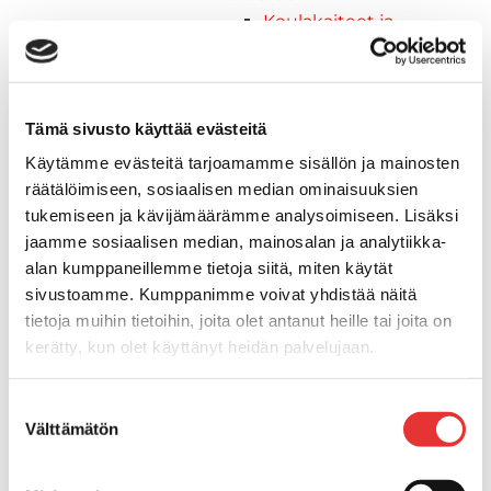
Keulakaiteet ja
kaidepylväät
Kansiluukut, ikkunat ja verhot
Luukut, hyttysverkot ja
Tämä sivusto käyttää evästeitä
rullaverhot
Kansiluukut
Käytämme evästeitä tarjoamamme sisällön ja mainosten
Hyttysverkot
räätälöimiseen, sosiaalisen median ominaisuuksien
Verhot
tukemiseen ja kävijämäärämme analysoimiseen. Lisäksi
Venetikkaat
jaamme sosiaalisen median, mainosalan ja analytiikka-
Uimatikkaat
alan kumppaneillemme tietoja siitä, miten käytät
Kasettitikkaat
sivustoamme. Kumppanimme voivat yhdistää näitä
tietoja muihin tietoihin, joita olet antanut heille tai joita on
Keulatikkaat
kerätty, kun olet käyttänyt heidän palvelujaan.
Köysitikkaat
Kiinnikkeet ja tukijalat
Lisätietoja:
karilainen.fi/tietosuoja
Kävelysillat
Suostumuksen
Välttämätön
Muut kiinnityshelat
valinta
Koukkupidike
Pidike "clips", muovia