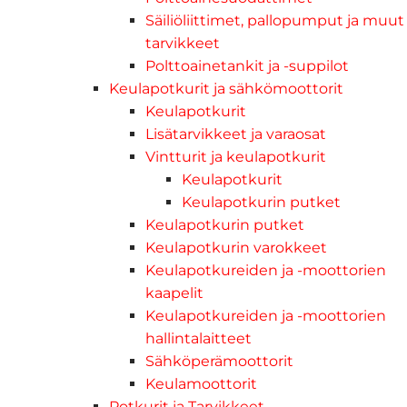
Säiliöliittimet, pallopumput ja muut
tarvikkeet
Polttoainetankit ja -suppilot
Keulapotkurit ja sähkömoottorit
Keulapotkurit
Lisätarvikkeet ja varaosat
Vintturit ja keulapotkurit
Keulapotkurit
Keulapotkurin putket
Keulapotkurin putket
Keulapotkurin varokkeet
Keulapotkureiden ja -moottorien
kaapelit
Keulapotkureiden ja -moottorien
hallintalaitteet
Sähköperämoottorit
Keulamoottorit
Potkurit ja Tarvikkeet