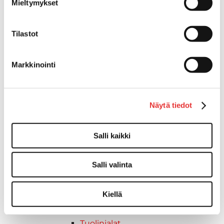
Mieltymykset
Lepuuttajan kiinnike
Tuulilasin kiinnike
Tilastot
Reuna-, köli-, törmäyslistat ja kansikate
Törmäyslista
Kansikate
Markkinointi
Reuna- ja ikkunalistat
Alumiinilistat
Kävelysillat ja Taavetit
Näytä tiedot
Kiinnitysvarret
SUP-laudan telineet
Kuljetusrampit
Salli kaikki
Askelmat
Kuljetusramppien tarvikkeet
Salli valinta
Kädensija, metallia
Taavetit
Kiellä
Venetuolit ja -tuolinjalat
Liukukoneistot
Tuolinjalat