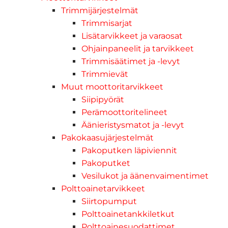
Trimmijärjestelmät
Trimmisarjat
Lisätarvikkeet ja varaosat
Ohjainpaneelit ja tarvikkeet
Trimmisäätimet ja -levyt
Trimmievät
Muut moottoritarvikkeet
Siipipyörät
Perämoottoritelineet
Äänieristysmatot ja -levyt
Pakokaasujärjestelmät
Pakoputken läpiviennit
Pakoputket
Vesilukot ja äänenvaimentimet
Polttoainetarvikkeet
Siirtopumput
Polttoainetankkiletkut
Polttoainesuodattimet