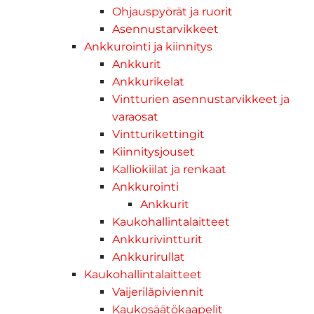
Ohjauspyörät ja ruorit
Asennustarvikkeet
Ankkurointi ja kiinnitys
Ankkurit
Ankkurikelat
Vintturien asennustarvikkeet ja
varaosat
Vintturikettingit
Kiinnitysjouset
Kalliokiilat ja renkaat
Ankkurointi
Ankkurit
Kaukohallintalaitteet
Ankkurivintturit
Ankkurirullat
Kaukohallintalaitteet
Vaijeriläpiviennit
Kaukosäätökaapelit