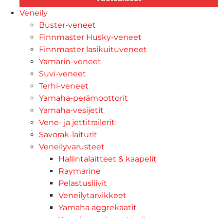
Veneily
Buster-veneet
Finnmaster Husky-veneet
Finnmaster lasikuituveneet
Yamarin-veneet
Suvi-veneet
Terhi-veneet
Yamaha-perämoottorit
Yamaha-vesijetit
Vene- ja jettitrailerit
Savorak-laiturit
Veneilyvarusteet
Hallintalaitteet & kaapelit
Raymarine
Pelastusliivit
Veneilytarvikkeet
Yamaha aggrekaatit