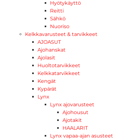
Hyötykäyttö
Reitti
Sähkö
Nuoriso
Kelkkavarusteet & tarvikkeet
AJOASUT
Ajohanskat
Ajolasit
Huoltotarvikkeet
Kelkkatarvikkeet
Kengät
Kypärät
Lynx
Lynx ajovarusteet
Ajohousut
Ajotakit
HAALARIT
Lynx vapaa-ajan asusteet