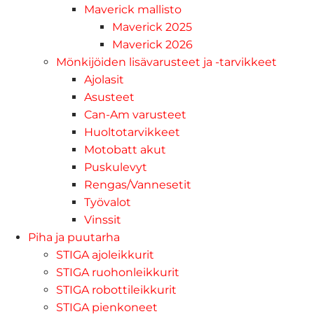
Maverick mallisto
Maverick 2025
Maverick 2026
Mönkijöiden lisävarusteet ja -tarvikkeet
Ajolasit
Asusteet
Can-Am varusteet
Huoltotarvikkeet
Motobatt akut
Puskulevyt
Rengas/Vannesetit
Työvalot
Vinssit
Piha ja puutarha
STIGA ajoleikkurit
STIGA ruohonleikkurit
STIGA robottileikkurit
STIGA pienkoneet