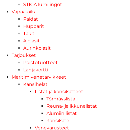
STIGA lumilingot
Vapaa-aika
Paidat
Hupparit
Takit
Ajolasit
Aurinkolasit
Tarjoukset
Poistotuotteet
Lahjakortti
Maritim venetarvikkeet
Kansihelat
Listat ja kansikatteet
Törmäyslista
Reuna- ja ikkunalistat
Alumiinilistat
Kansikate
Venevarusteet