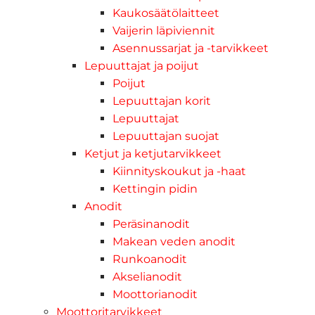
Kaukosäätölaitteet
Vaijerin läpiviennit
Asennussarjat ja -tarvikkeet
Lepuuttajat ja poijut
Poijut
Lepuuttajan korit
Lepuuttajat
Lepuuttajan suojat
Ketjut ja ketjutarvikkeet
Kiinnityskoukut ja -haat
Kettingin pidin
Anodit
Peräsinanodit
Makean veden anodit
Runkoanodit
Akselianodit
Moottorianodit
Moottoritarvikkeet