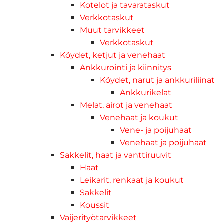
Kotelot ja tavarataskut
Verkkotaskut
Muut tarvikkeet
Verkkotaskut
Köydet, ketjut ja venehaat
Ankkurointi ja kiinnitys
Köydet, narut ja ankkuriliinat
Ankkurikelat
Melat, airot ja venehaat
Venehaat ja koukut
Vene- ja poijuhaat
Venehaat ja poijuhaat
Sakkelit, haat ja vanttiruuvit
Haat
Leikarit, renkaat ja koukut
Sakkelit
Koussit
Vaijerityötarvikkeet