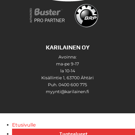
KARILAINEN OY
Avoinna:
ma-pe 9-17
la 10-14
Kisällintie 1, 63700 Ähtäri
Puh. 0400 600 775
myynti@karilainen.fi
Etusivulle
Tuotealueet