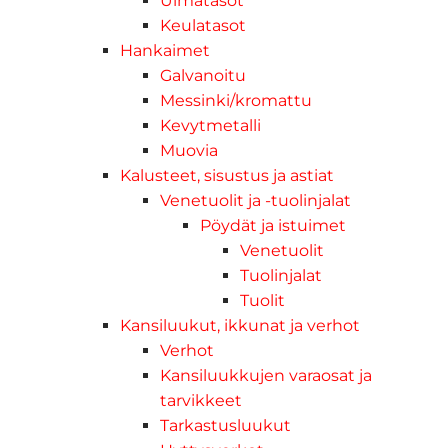
Uimatasot
Keulatasot
Hankaimet
Galvanoitu
Messinki/kromattu
Kevytmetalli
Muovia
Kalusteet, sisustus ja astiat
Venetuolit ja -tuolinjalat
Pöydät ja istuimet
Venetuolit
Tuolinjalat
Tuolit
Kansiluukut, ikkunat ja verhot
Verhot
Kansiluukkujen varaosat ja
tarvikkeet
Tarkastusluukut