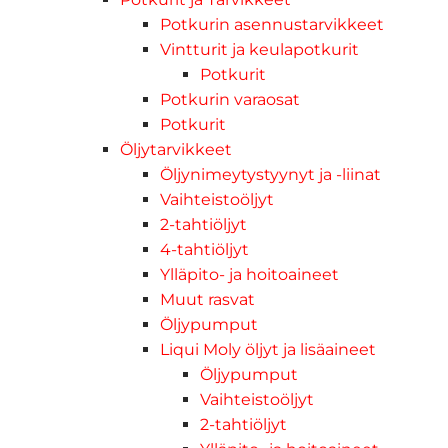
Potkurin asennustarvikkeet
Vintturit ja keulapotkurit
Potkurit
Potkurin varaosat
Potkurit
Öljytarvikkeet
Öljynimeytystyynyt ja -liinat
Vaihteistoöljyt
2-tahtiöljyt
4-tahtiöljyt
Ylläpito- ja hoitoaineet
Muut rasvat
Öljypumput
Liqui Moly öljyt ja lisäaineet
Öljypumput
Vaihteistoöljyt
2-tahtiöljyt