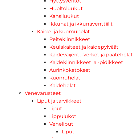
Hyttysverkot
Huoltoluukut
Kansiluukut
Ikkunat ja ikkunaventtiilit
Kaide- ja kuomuhelat
Peitekiinnikkeet
Keulakaiteet ja kaidepylväät
Kaidevaijerit, -verkot ja päätehelat
Kaidekiinnikkeet ja -pidikkeet
Aurinkokatokset
Kuomuhelat
Kaidehelat
Venevarusteet
Liput ja tarvikkeet
Liput
Lippulukot
Veneliput
Liput