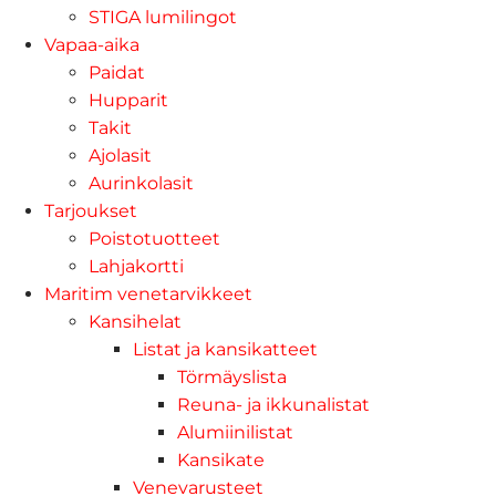
STIGA lumilingot
Vapaa-aika
Paidat
Hupparit
Takit
Ajolasit
Aurinkolasit
Tarjoukset
Poistotuotteet
Lahjakortti
Maritim venetarvikkeet
Kansihelat
Listat ja kansikatteet
Törmäyslista
Reuna- ja ikkunalistat
Alumiinilistat
Kansikate
Venevarusteet