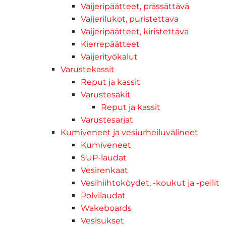
Vaijeripäätteet, prässättävä
Vaijerilukot, puristettava
Vaijeripäätteet, kiristettävä
Kierrepäätteet
Vaijerityökalut
Varustekassit
Reput ja kassit
Varustesäkit
Reput ja kassit
Varustesarjat
Kumiveneet ja vesiurheiluvälineet
Kumiveneet
SUP-laudat
Vesirenkaat
Vesihiihtoköydet, -koukut ja -peilit
Polvilaudat
Wakeboards
Vesisukset