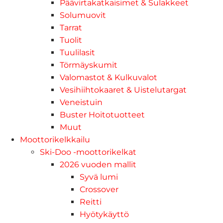
Päävirtakatkaisimet & Sulakkeet
Solumuovit
Tarrat
Tuolit
Tuulilasit
Törmäyskumit
Valomastot & Kulkuvalot
Vesihiihtokaaret & Uistelutargat
Veneistuin
Buster Hoitotuotteet
Muut
Moottorikelkkailu
Ski-Doo -moottorikelkat
2026 vuoden mallit
Syvä lumi
Crossover
Reitti
Hyötykäyttö