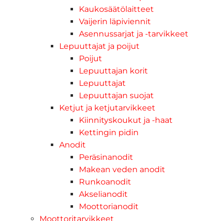
Kaukosäätölaitteet
Vaijerin läpiviennit
Asennussarjat ja -tarvikkeet
Lepuuttajat ja poijut
Poijut
Lepuuttajan korit
Lepuuttajat
Lepuuttajan suojat
Ketjut ja ketjutarvikkeet
Kiinnityskoukut ja -haat
Kettingin pidin
Anodit
Peräsinanodit
Makean veden anodit
Runkoanodit
Akselianodit
Moottorianodit
Moottoritarvikkeet