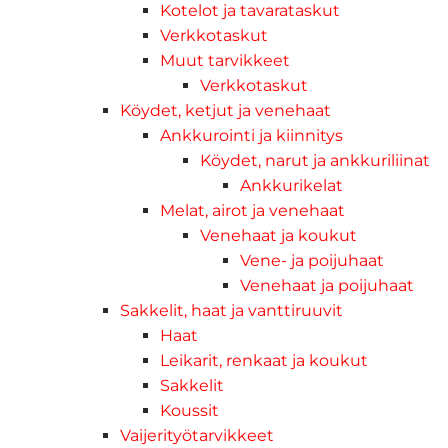
Kotelot ja tavarataskut
Verkkotaskut
Muut tarvikkeet
Verkkotaskut
Köydet, ketjut ja venehaat
Ankkurointi ja kiinnitys
Köydet, narut ja ankkuriliinat
Ankkurikelat
Melat, airot ja venehaat
Venehaat ja koukut
Vene- ja poijuhaat
Venehaat ja poijuhaat
Sakkelit, haat ja vanttiruuvit
Haat
Leikarit, renkaat ja koukut
Sakkelit
Koussit
Vaijerityötarvikkeet