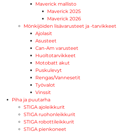
Maverick mallisto
Maverick 2025
Maverick 2026
Mönkijöiden lisävarusteet ja -tarvikkeet
Ajolasit
Asusteet
Can-Am varusteet
Huoltotarvikkeet
Motobatt akut
Puskulevyt
Rengas/Vannesetit
Työvalot
Vinssit
Piha ja puutarha
STIGA ajoleikkurit
STIGA ruohonleikkurit
STIGA robottileikkurit
STIGA pienkoneet