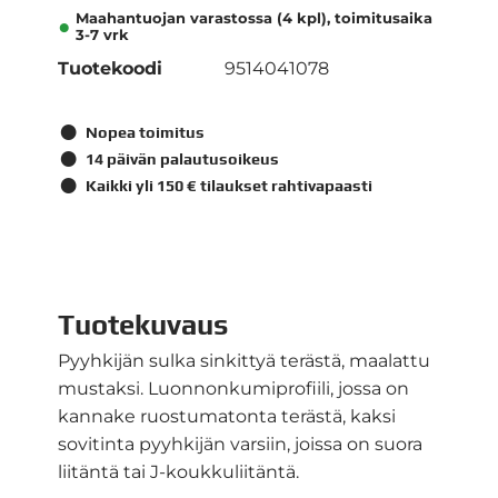
Maahantuojan varastossa (4 kpl), toimitusaika
3-7 vrk
Tuotekoodi
9514041078
Nopea toimitus
14 päivän palautusoikeus
Kaikki yli 150 € tilaukset rahtivapaasti
Tuotekuvaus
Pyyhkijän sulka sinkittyä terästä, maalattu
mustaksi. Luonnonkumiprofiili, jossa on
kannake ruostumatonta terästä, kaksi
sovitinta pyyhkijän varsiin, joissa on suora
liitäntä tai J-koukkuliitäntä.