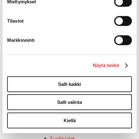
Mieltymykset
Lepuuttajan kiinnike
Tuulilasin kiinnike
Tilastot
Reuna-, köli-, törmäyslistat ja kansikate
Törmäyslista
Kansikate
Markkinointi
Reuna- ja ikkunalistat
Alumiinilistat
Kävelysillat ja Taavetit
Näytä tiedot
Kiinnitysvarret
SUP-laudan telineet
Kuljetusrampit
Salli kaikki
Askelmat
Kuljetusramppien tarvikkeet
Salli valinta
Kädensija, metallia
Taavetit
Kiellä
Venetuolit ja -tuolinjalat
Liukukoneistot
Tuolinjalat