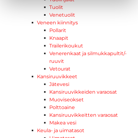
Tuolit
Venetuolit
Veneen kiinnitys
Pollarit
Knaapit
Trailerikoukut
Venerenkaat ja silmukkapultit/-
ruuvit
Vetourat
Kansiruuvikkeet
Jätevesi
Kansiruuvikkeiden varaosat
Muoviseokset
Polttoaine
Kansiruuvikkeitten varaosat
Makea vesi
Keula- ja uimatasot