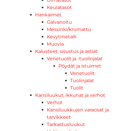
Uimatasot
Keulatasot
Hankaimet
Galvanoitu
Messinki/kromattu
Kevytmetalli
Muovia
Kalusteet, sisustus ja astiat
Venetuolit ja -tuolinjalat
Pöydät ja istuimet
Venetuolit
Tuolinjalat
Tuolit
Kansiluukut, ikkunat ja verhot
Verhot
Kansiluukkujen varaosat ja
tarvikkeet
Tarkastusluukut