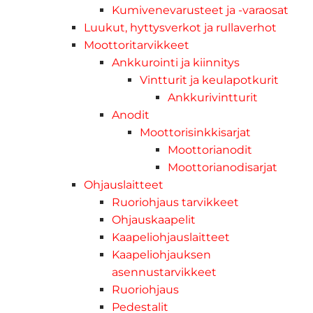
Kumivenevarusteet ja -varaosat
Luukut, hyttysverkot ja rullaverhot
Moottoritarvikkeet
Ankkurointi ja kiinnitys
Vintturit ja keulapotkurit
Ankkurivintturit
Anodit
Moottorisinkkisarjat
Moottorianodit
Moottorianodisarjat
Ohjauslaitteet
Ruoriohjaus tarvikkeet
Ohjauskaapelit
Kaapeliohjauslaitteet
Kaapeliohjauksen
asennustarvikkeet
Ruoriohjaus
Pedestalit