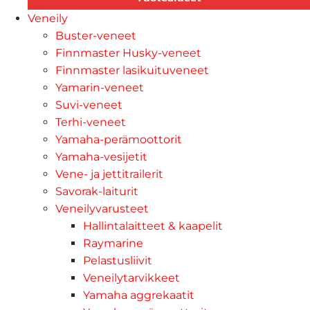
Veneily
Buster-veneet
Finnmaster Husky-veneet
Finnmaster lasikuituveneet
Yamarin-veneet
Suvi-veneet
Terhi-veneet
Yamaha-perämoottorit
Yamaha-vesijetit
Vene- ja jettitrailerit
Savorak-laiturit
Veneilyvarusteet
Hallintalaitteet & kaapelit
Raymarine
Pelastusliivit
Veneilytarvikkeet
Yamaha aggrekaatit