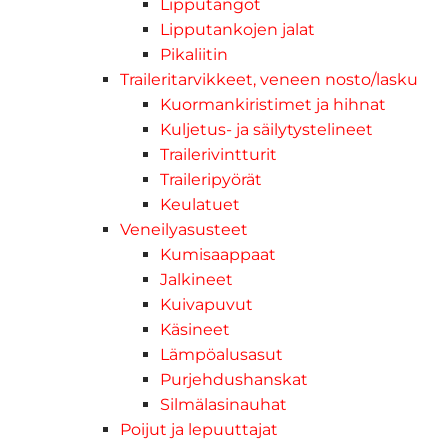
Lipputangot
Lipputankojen jalat
Pikaliitin
Traileritarvikkeet, veneen nosto/lasku
Kuormankiristimet ja hihnat
Kuljetus- ja säilytystelineet
Trailerivintturit
Traileripyörät
Keulatuet
Veneilyasusteet
Kumisaappaat
Jalkineet
Kuivapuvut
Käsineet
Lämpöalusasut
Purjehdushanskat
Silmälasinauhat
Poijut ja lepuuttajat