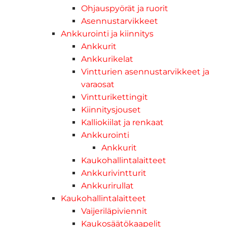
Ohjauspyörät ja ruorit
Asennustarvikkeet
Ankkurointi ja kiinnitys
Ankkurit
Ankkurikelat
Vintturien asennustarvikkeet ja
varaosat
Vintturikettingit
Kiinnitysjouset
Kalliokiilat ja renkaat
Ankkurointi
Ankkurit
Kaukohallintalaitteet
Ankkurivintturit
Ankkurirullat
Kaukohallintalaitteet
Vaijeriläpiviennit
Kaukosäätökaapelit