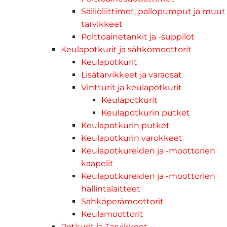
Säiliöliittimet, pallopumput ja muut
tarvikkeet
Polttoainetankit ja -suppilot
Keulapotkurit ja sähkömoottorit
Keulapotkurit
Lisätarvikkeet ja varaosat
Vintturit ja keulapotkurit
Keulapotkurit
Keulapotkurin putket
Keulapotkurin putket
Keulapotkurin varokkeet
Keulapotkureiden ja -moottorien
kaapelit
Keulapotkureiden ja -moottorien
hallintalaitteet
Sähköperämoottorit
Keulamoottorit
Potkurit ja Tarvikkeet