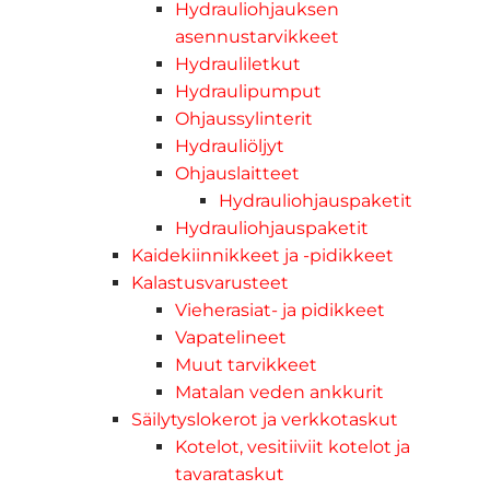
Hydrauliohjauksen
asennustarvikkeet
Hydrauliletkut
Hydraulipumput
Ohjaussylinterit
Hydrauliöljyt
Ohjauslaitteet
Hydrauliohjauspaketit
Hydrauliohjauspaketit
Kaidekiinnikkeet ja -pidikkeet
Kalastusvarusteet
Vieherasiat- ja pidikkeet
Vapatelineet
Muut tarvikkeet
Matalan veden ankkurit
Säilytyslokerot ja verkkotaskut
Kotelot, vesitiiviit kotelot ja
tavarataskut