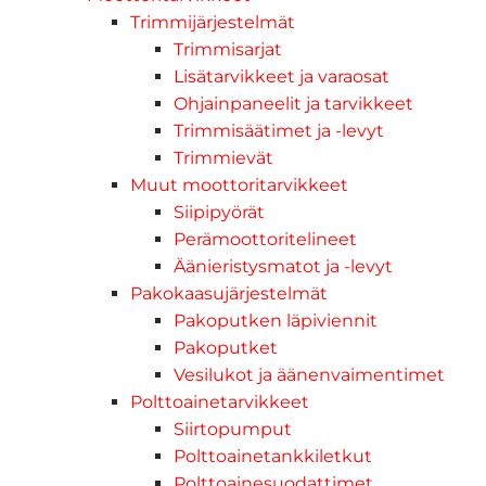
Trimmijärjestelmät
Trimmisarjat
Lisätarvikkeet ja varaosat
Ohjainpaneelit ja tarvikkeet
Trimmisäätimet ja -levyt
Trimmievät
Muut moottoritarvikkeet
Siipipyörät
Perämoottoritelineet
Äänieristysmatot ja -levyt
Pakokaasujärjestelmät
Pakoputken läpiviennit
Pakoputket
Vesilukot ja äänenvaimentimet
Polttoainetarvikkeet
Siirtopumput
Polttoainetankkiletkut
Polttoainesuodattimet