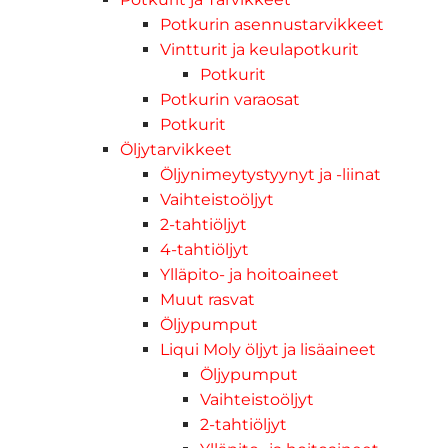
Potkurin asennustarvikkeet
Vintturit ja keulapotkurit
Potkurit
Potkurin varaosat
Potkurit
Öljytarvikkeet
Öljynimeytystyynyt ja -liinat
Vaihteistoöljyt
2-tahtiöljyt
4-tahtiöljyt
Ylläpito- ja hoitoaineet
Muut rasvat
Öljypumput
Liqui Moly öljyt ja lisäaineet
Öljypumput
Vaihteistoöljyt
2-tahtiöljyt