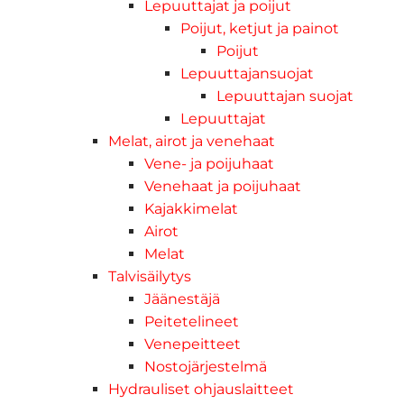
Lepuuttajat ja poijut
Poijut, ketjut ja painot
Poijut
Lepuuttajansuojat
Lepuuttajan suojat
Lepuuttajat
Melat, airot ja venehaat
Vene- ja poijuhaat
Venehaat ja poijuhaat
Kajakkimelat
Airot
Melat
Talvisäilytys
Jäänestäjä
Peitetelineet
Venepeitteet
Nostojärjestelmä
Hydrauliset ohjauslaitteet