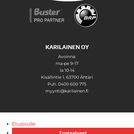
KARILAINEN OY
Avoinna:
ma-pe 9-17
la 10-14
Kisällintie 1, 63700 Ähtäri
Puh. 0400 600 775
myynti@karilainen.fi
Etusivulle
Tuotealueet