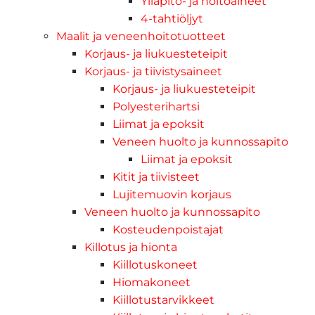
Ylläpito- ja hoitoaineet
4-tahtiöljyt
Maalit ja veneenhoitotuotteet
Korjaus- ja liukuesteteipit
Korjaus- ja tiivistysaineet
Korjaus- ja liukuesteteipit
Polyesterihartsi
Liimat ja epoksit
Veneen huolto ja kunnossapito
Liimat ja epoksit
Kitit ja tiivisteet
Lujitemuovin korjaus
Veneen huolto ja kunnossapito
Kosteudenpoistajat
Killotus ja hionta
Kiillotuskoneet
Hiomakoneet
Kiillotustarvikkeet