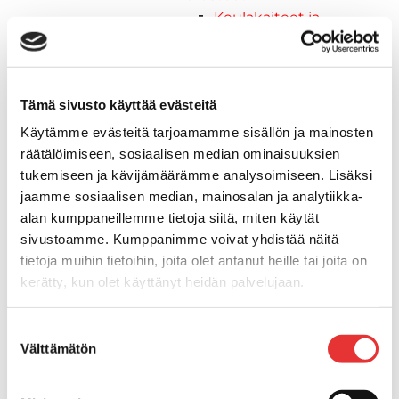
Keulakaiteet ja
kaidepylväät
Kansiluukut, ikkunat ja verhot
Luukut, hyttysverkot ja
Tämä sivusto käyttää evästeitä
rullaverhot
Kansiluukut
Käytämme evästeitä tarjoamamme sisällön ja mainosten
Hyttysverkot
räätälöimiseen, sosiaalisen median ominaisuuksien
Verhot
tukemiseen ja kävijämäärämme analysoimiseen. Lisäksi
Venetikkaat
jaamme sosiaalisen median, mainosalan ja analytiikka-
Uimatikkaat
alan kumppaneillemme tietoja siitä, miten käytät
Kasettitikkaat
sivustoamme. Kumppanimme voivat yhdistää näitä
tietoja muihin tietoihin, joita olet antanut heille tai joita on
Keulatikkaat
kerätty, kun olet käyttänyt heidän palvelujaan.
Köysitikkaat
Kiinnikkeet ja tukijalat
Lisätietoja:
karilainen.fi/tietosuoja
Kävelysillat
Suostumuksen
Välttämätön
Muut kiinnityshelat
valinta
Koukkupidike
Pidike "clips", muovia