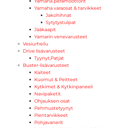
Yamaha perämoottorit
Yamaha varaosat & tarvikkeet
Jakohihnat
Sytytystulpat
Jääkaapit
Yamarin venevarusteet
Vesiurheilu
Drive lisävarusteet
Tyynyt,Patjat
Buster-lisävarusteet
Kaiteet
Kuomut & Peitteet
Kytkimet & Kytkinpaneeli
Navipaketit
Ohjauksen osat
Pehmustetyynyt
Pientarvikkeet
Pohjavanerit