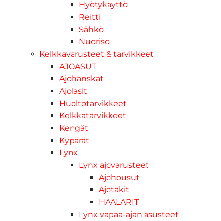
Hyötykäyttö
Reitti
Sähkö
Nuoriso
Kelkkavarusteet & tarvikkeet
AJOASUT
Ajohanskat
Ajolasit
Huoltotarvikkeet
Kelkkatarvikkeet
Kengät
Kypärät
Lynx
Lynx ajovarusteet
Ajohousut
Ajotakit
HAALARIT
Lynx vapaa-ajan asusteet