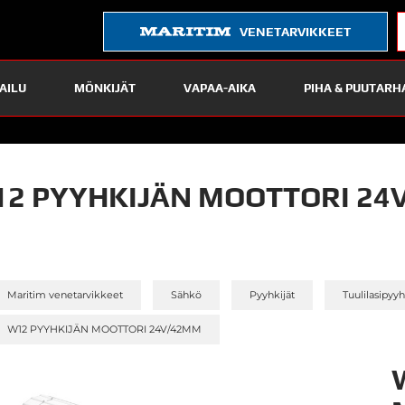
VENETARVIKKEET
AILU
MÖNKIJÄT
VAPAA-AIKA
PIHA & PUUTARH
2 PYYHKIJÄN MOOTTORI 24
»
»
»
Maritim venetarvikkeet
Sähkö
Pyyhkijät
Tuulilasipyy
W12 PYYHKIJÄN MOOTTORI 24V/42MM