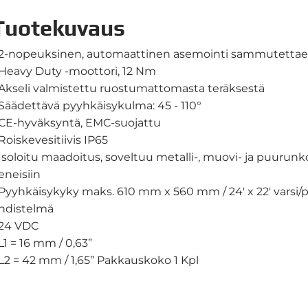
Tuotekuvaus
 2-nopeuksinen, automaattinen asemointi sammutettae
 Heavy Duty -moottori, 12 Nm
 Akseli valmistettu ruostumattomasta teräksestä
 Säädettävä pyyhkäisykulma: 45 - 110°
 CE-hyväksyntä, EMC-suojattu
 Roiskevesitiivis IP65
 Isoloitu maadoitus, soveltuu metalli-, muovi- ja puurunko
eneisiin
 Pyyhkäisykyky maks. 610 mm x 560 mm / 24' x 22' varsi/p
hdistelmä
 24 VDC
 L1 = 16 mm / 0,63”
 L2 = 42 mm / 1,65” Pakkauskoko 1 Kpl