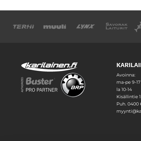
KARILAI
Avoinna:
ma-pe 9-17
la 10-14
Kisällintie 
Puh. 0400 
myynti@kar