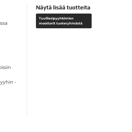
Näytä lisää tuotteita
Tuulilasipyyhkimien
ssa
moottorit tuoteryhmästä
isiin
yyhin -