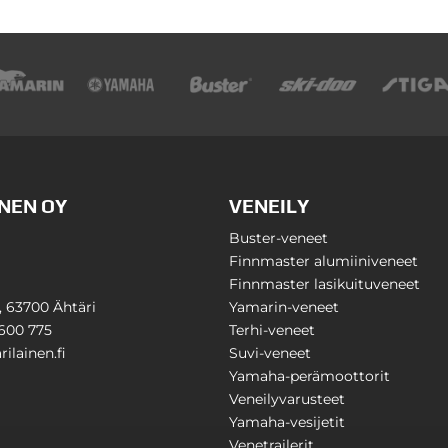
NEN OY
VENEILY
Buster-veneet
Finnmaster alumiiniveneet
Finnmaster lasikuituveneet
1, 63700 Ähtäri
Yamarin-veneet
600 775
Terhi-veneet
ilainen.fi
Suvi-veneet
Yamaha-perämoottorit
Veneilyvarusteet
Yamaha-vesijetit
Venetrailerit