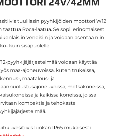
MOOTTORI 24V/42MM
esitiivis tuulilasin pyyhkijöiden moottori W12
n taattua Roca-laatua. Se sopii erinomaisesti
aikenlaisiin veneisiin ja voidaan asentaa niin
lko- kuin sisäpuolelle.
12-pyyhkijäjärjestelmää voidaan käyttää
yös maa-ajoneuvoissa, kuten trukeissa,
akennus-, maatalous- ja
aanpuolustusajoneuvoissa, metsäkoneissa,
akaisukoneissa ja kaikissa koneissa, joissa
arvitaan kompaktia ja tehokasta
yyhkijäjärjestelmää.
uihkuvesitiivis luokan IP65 mukaisesti.
isätiedot ›