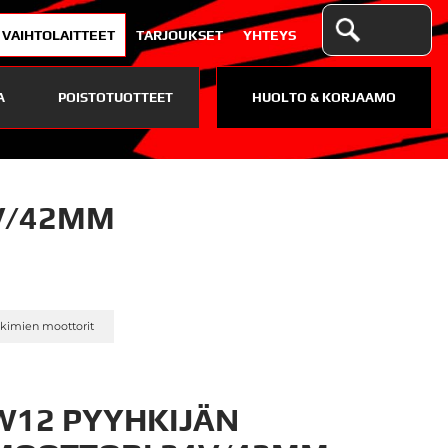
VAIHTOLAITTEET
TARJOUKSET
YHTEYS
A
POISTOTUOTTEET
HUOLTO & KORJAAMO
V/42MM
»
hkimien moottorit
W12 PYYHKIJÄN