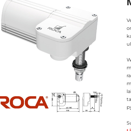
V
o
k
u
W
m
r
m
l
t
p
S
L