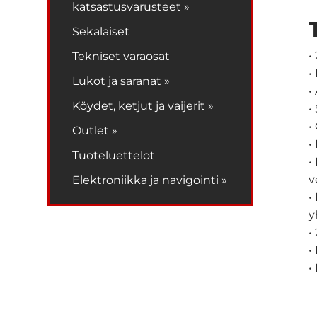
katsastusvarusteet »
Sekalaiset
•
Tekniset varaosat
•
Lukot ja saranat »
•
Köydet, ketjut ja vaijerit »
•
•
Outlet »
•
Tuoteluettelot
•
v
Elektroniikka ja navigointi »
•
y
•
•
•