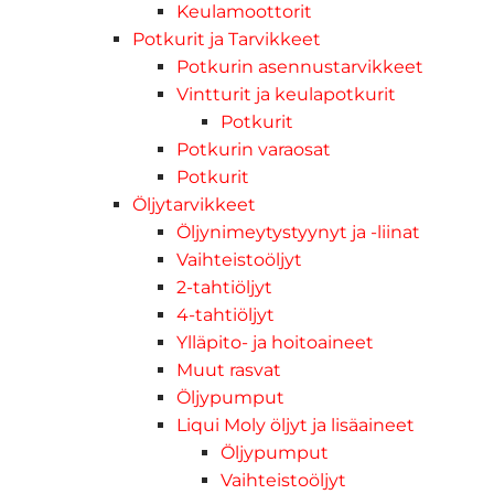
Keulamoottorit
Potkurit ja Tarvikkeet
Potkurin asennustarvikkeet
Vintturit ja keulapotkurit
Potkurit
Potkurin varaosat
Potkurit
Öljytarvikkeet
Öljynimeytystyynyt ja -liinat
Vaihteistoöljyt
2-tahtiöljyt
4-tahtiöljyt
Ylläpito- ja hoitoaineet
Muut rasvat
Öljypumput
Liqui Moly öljyt ja lisäaineet
Öljypumput
Vaihteistoöljyt