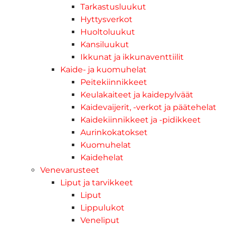
Tarkastusluukut
Hyttysverkot
Huoltoluukut
Kansiluukut
Ikkunat ja ikkunaventtiilit
Kaide- ja kuomuhelat
Peitekiinnikkeet
Keulakaiteet ja kaidepylväät
Kaidevaijerit, -verkot ja päätehelat
Kaidekiinnikkeet ja -pidikkeet
Aurinkokatokset
Kuomuhelat
Kaidehelat
Venevarusteet
Liput ja tarvikkeet
Liput
Lippulukot
Veneliput