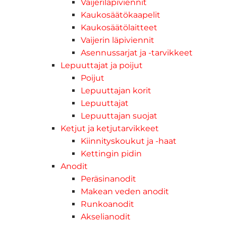
Vaijeriläpiviennit
Kaukosäätökaapelit
Kaukosäätölaitteet
Vaijerin läpiviennit
Asennussarjat ja -tarvikkeet
Lepuuttajat ja poijut
Poijut
Lepuuttajan korit
Lepuuttajat
Lepuuttajan suojat
Ketjut ja ketjutarvikkeet
Kiinnityskoukut ja -haat
Kettingin pidin
Anodit
Peräsinanodit
Makean veden anodit
Runkoanodit
Akselianodit