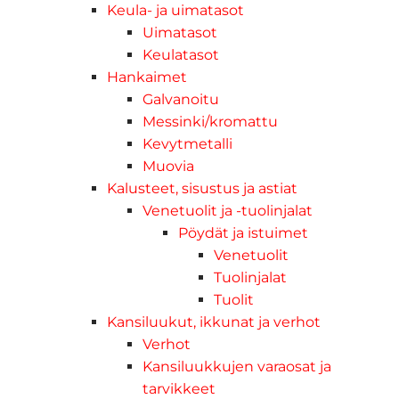
Keula- ja uimatasot
Uimatasot
Keulatasot
Hankaimet
Galvanoitu
Messinki/kromattu
Kevytmetalli
Muovia
Kalusteet, sisustus ja astiat
Venetuolit ja -tuolinjalat
Pöydät ja istuimet
Venetuolit
Tuolinjalat
Tuolit
Kansiluukut, ikkunat ja verhot
Verhot
Kansiluukkujen varaosat ja
tarvikkeet