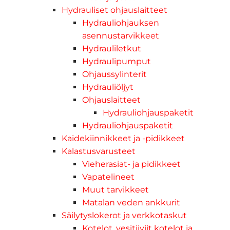
Hydrauliset ohjauslaitteet
Hydrauliohjauksen
asennustarvikkeet
Hydrauliletkut
Hydraulipumput
Ohjaussylinterit
Hydrauliöljyt
Ohjauslaitteet
Hydrauliohjauspaketit
Hydrauliohjauspaketit
Kaidekiinnikkeet ja -pidikkeet
Kalastusvarusteet
Vieherasiat- ja pidikkeet
Vapatelineet
Muut tarvikkeet
Matalan veden ankkurit
Säilytyslokerot ja verkkotaskut
Kotelot, vesitiiviit kotelot ja