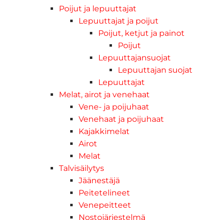
Poijut ja lepuuttajat
Lepuuttajat ja poijut
Poijut, ketjut ja painot
Poijut
Lepuuttajansuojat
Lepuuttajan suojat
Lepuuttajat
Melat, airot ja venehaat
Vene- ja poijuhaat
Venehaat ja poijuhaat
Kajakkimelat
Airot
Melat
Talvisäilytys
Jäänestäjä
Peitetelineet
Venepeitteet
Nostojärjestelmä