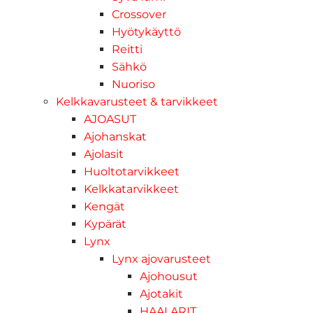
Crossover
Hyötykäyttö
Reitti
Sähkö
Nuoriso
Kelkkavarusteet & tarvikkeet
AJOASUT
Ajohanskat
Ajolasit
Huoltotarvikkeet
Kelkkatarvikkeet
Kengät
Kypärät
Lynx
Lynx ajovarusteet
Ajohousut
Ajotakit
HAALARIT