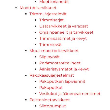
Moottorianodit
Moottoritarvikkeet
Trimmijärjestelmät
Trimmisarjat
Lisätarvikkeet ja varaosat
Ohjainpaneelit ja tarvikkeet
Trimmisäätimet ja -levyt
Trimmievät
Muut moottoritarvikkeet
Siipipyörät
Perämoottoritelineet
Äänieristysmatot ja -levyt
Pakokaasujärjestelmät
Pakoputken läpiviennit
Pakoputket
Vesilukot ja äänenvaimentimet
Polttoainetarvikkeet
Siirtopumput