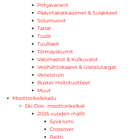
Pohjavanerit
Päävirtakatkaisimet & Sulakkeet
Solumuovit
Tarrat
Tuolit
Tuulilasit
Törmäyskumit
Valomastot & Kulkuvalot
Vesihiihtokaaret & Uistelutargat
Veneistuin
Buster Hoitotuotteet
Muut
Moottorikelkkailu
Ski-Doo -moottorikelkat
2026 vuoden mallit
Syvä lumi
Crossover
Reitti