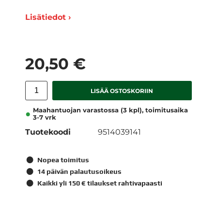
Lisätiedot ›
20,50 €
LISÄÄ OSTOSKORIIN
Maahantuojan varastossa (3 kpl), toimitusaika
3-7 vrk
Tuotekoodi
9514039141
Nopea toimitus
14 päivän palautusoikeus
Kaikki yli 150 € tilaukset rahtivapaasti