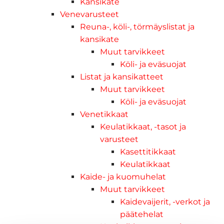
Kansikate
Venevarusteet
Reuna-, köli-, törmäyslistat ja
kansikate
Muut tarvikkeet
Köli- ja eväsuojat
Listat ja kansikatteet
Muut tarvikkeet
Köli- ja eväsuojat
Venetikkaat
Keulatikkaat, -tasot ja
varusteet
Kasettitikkaat
Keulatikkaat
Kaide- ja kuomuhelat
Muut tarvikkeet
Kaidevaijerit, -verkot ja
päätehelat