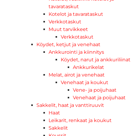
tavarataskut
Kotelot ja tavarataskut
Verkkotaskut
Muut tarvikkeet
Verkkotaskut
Köydet, ketjut ja venehaat
Ankkurointi ja kiinnitys
Köydet, narut ja ankkuriliinat
Ankkurikelat
Melat, airot ja venehaat
Venehaat ja koukut
Vene- ja poijuhaat
Venehaat ja poijuhaat
Sakkelit, haat ja vanttiruuvit
Haat
Leikarit, renkaat ja koukut
Sakkelit
Koussit