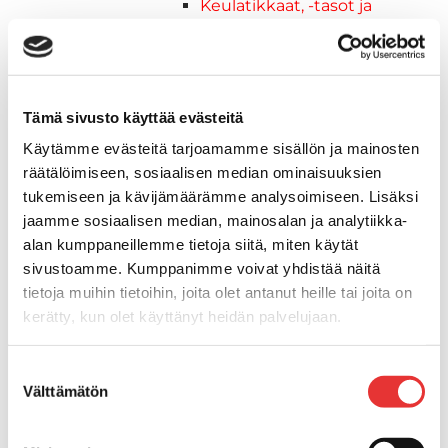
Keulatikkaat, -tasot ja
varusteet
Keulakaiteet ja
kaidepylväät
Kansiluukut, ikkunat ja verhot
Tämä sivusto käyttää evästeitä
Luukut, hyttysverkot ja
Käytämme evästeitä tarjoamamme sisällön ja mainosten
rullaverhot
räätälöimiseen, sosiaalisen median ominaisuuksien
Kansiluukut
tukemiseen ja kävijämäärämme analysoimiseen. Lisäksi
Hyttysverkot
jaamme sosiaalisen median, mainosalan ja analytiikka-
Verhot
alan kumppaneillemme tietoja siitä, miten käytät
Venetikkaat
sivustoamme. Kumppanimme voivat yhdistää näitä
Uimatikkaat
tietoja muihin tietoihin, joita olet antanut heille tai joita on
Kasettitikkaat
kerätty, kun olet käyttänyt heidän palvelujaan.
Keulatikkaat
Köysitikkaat
Lisätietoja:
karilainen.fi/tietosuoja
Suostumuksen
Kiinnikkeet ja tukijalat
Välttämätön
valinta
Kävelysillat
Muut kiinnityshelat