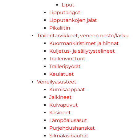
Liput
Lipputangot
Lipputankojen jalat
Pikaliitin
Traileritarvikkeet, veneen nosto/lasku
Kuormankiristimet ja hihnat
Kuljetus- ja säilytystelineet
Trailerivintturit
Traileripyörät
Keulatuet
Veneilyasusteet
Kumisaappaat
Jalkineet
Kuivapuvut
Käsineet
Lämpöalusasut
Purjehdushanskat
Silmälasinauhat