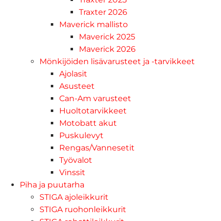
Traxter 2026
Maverick mallisto
Maverick 2025
Maverick 2026
Mönkijöiden lisävarusteet ja -tarvikkeet
Ajolasit
Asusteet
Can-Am varusteet
Huoltotarvikkeet
Motobatt akut
Puskulevyt
Rengas/Vannesetit
Työvalot
Vinssit
Piha ja puutarha
STIGA ajoleikkurit
STIGA ruohonleikkurit