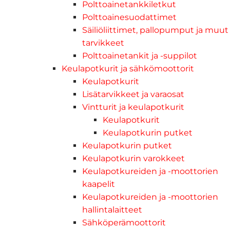
Polttoainetankkiletkut
Polttoainesuodattimet
Säiliöliittimet, pallopumput ja muut
tarvikkeet
Polttoainetankit ja -suppilot
Keulapotkurit ja sähkömoottorit
Keulapotkurit
Lisätarvikkeet ja varaosat
Vintturit ja keulapotkurit
Keulapotkurit
Keulapotkurin putket
Keulapotkurin putket
Keulapotkurin varokkeet
Keulapotkureiden ja -moottorien
kaapelit
Keulapotkureiden ja -moottorien
hallintalaitteet
Sähköperämoottorit