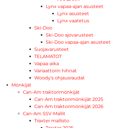
Lynx vapaa-ajan asusteet
Lynx asusteet
Lynx vaatetus
Ski-Doo
Ski-Doo ajovarusteet
Ski-Doo vapaa-ajan asusteet
Suojavarusteet
TELAMATOT
Vapaa-aika
Variaattorin hihnat
Woody's ohjausraudat
Mönkijät
Can-Am traktorimönkijät
Can-Am traktorimönkijät 2025
Can-Am traktorimönkijät 2026
Can-Am SSV-Mallit
Traxter mallisto
Traxter 2025