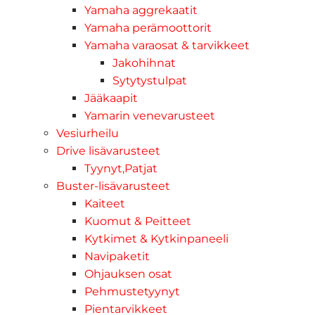
Yamaha aggrekaatit
Yamaha perämoottorit
Yamaha varaosat & tarvikkeet
Jakohihnat
Sytytystulpat
Jääkaapit
Yamarin venevarusteet
Vesiurheilu
Drive lisävarusteet
Tyynyt,Patjat
Buster-lisävarusteet
Kaiteet
Kuomut & Peitteet
Kytkimet & Kytkinpaneeli
Navipaketit
Ohjauksen osat
Pehmustetyynyt
Pientarvikkeet