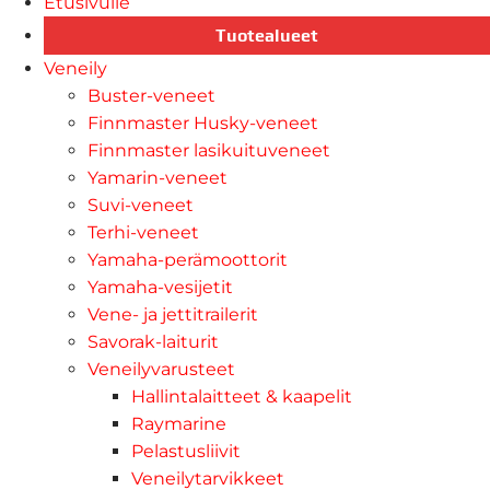
Etusivulle
Tuotealueet
Veneily
Buster-veneet
Finnmaster Husky-veneet
Finnmaster lasikuituveneet
Yamarin-veneet
Suvi-veneet
Terhi-veneet
Yamaha-perämoottorit
Yamaha-vesijetit
Vene- ja jettitrailerit
Savorak-laiturit
Veneilyvarusteet
Hallintalaitteet & kaapelit
Raymarine
Pelastusliivit
Veneilytarvikkeet