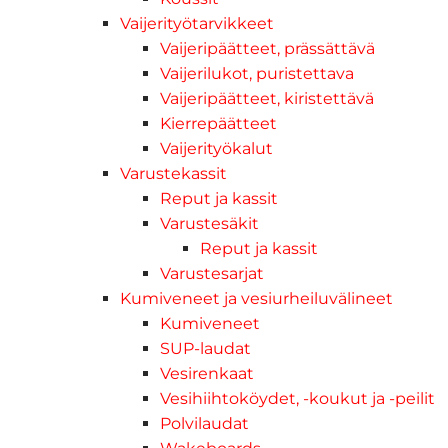
Vaijerityötarvikkeet
Vaijeripäätteet, prässättävä
Vaijerilukot, puristettava
Vaijeripäätteet, kiristettävä
Kierrepäätteet
Vaijerityökalut
Varustekassit
Reput ja kassit
Varustesäkit
Reput ja kassit
Varustesarjat
Kumiveneet ja vesiurheiluvälineet
Kumiveneet
SUP-laudat
Vesirenkaat
Vesihiihtoköydet, -koukut ja -peilit
Polvilaudat