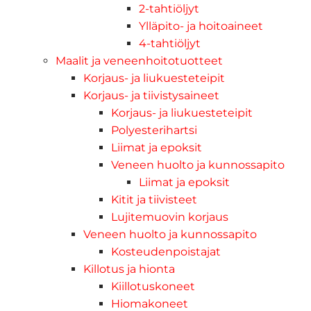
2-tahtiöljyt
Ylläpito- ja hoitoaineet
4-tahtiöljyt
Maalit ja veneenhoitotuotteet
Korjaus- ja liukuesteteipit
Korjaus- ja tiivistysaineet
Korjaus- ja liukuesteteipit
Polyesterihartsi
Liimat ja epoksit
Veneen huolto ja kunnossapito
Liimat ja epoksit
Kitit ja tiivisteet
Lujitemuovin korjaus
Veneen huolto ja kunnossapito
Kosteudenpoistajat
Killotus ja hionta
Kiillotuskoneet
Hiomakoneet