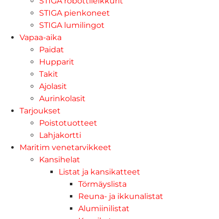
STIGA robottileikkurit
STIGA pienkoneet
STIGA lumilingot
Vapaa-aika
Paidat
Hupparit
Takit
Ajolasit
Aurinkolasit
Tarjoukset
Poistotuotteet
Lahjakortti
Maritim venetarvikkeet
Kansihelat
Listat ja kansikatteet
Törmäyslista
Reuna- ja ikkunalistat
Alumiinilistat