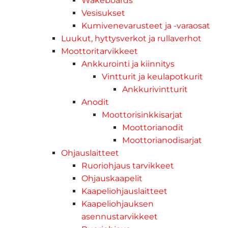
Wakeboards
Vesisukset
Kumivenevarusteet ja -varaosat
Luukut, hyttysverkot ja rullaverhot
Moottoritarvikkeet
Ankkurointi ja kiinnitys
Vintturit ja keulapotkurit
Ankkurivintturit
Anodit
Moottorisinkkisarjat
Moottorianodit
Moottorianodisarjat
Ohjauslaitteet
Ruoriohjaus tarvikkeet
Ohjauskaapelit
Kaapeliohjauslaitteet
Kaapeliohjauksen
asennustarvikkeet