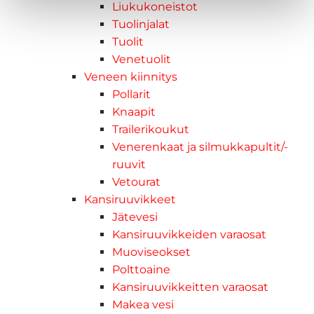
Liukukoneistot
Tuolinjalat
Tuolit
Venetuolit
Veneen kiinnitys
Pollarit
Knaapit
Trailerikoukut
Venerenkaat ja silmukkapultit/-
ruuvit
Vetourat
Kansiruuvikkeet
Jätevesi
Kansiruuvikkeiden varaosat
Muoviseokset
Polttoaine
Kansiruuvikkeitten varaosat
Makea vesi