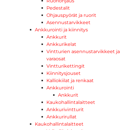
Ruoriohjaus
Pedestalit
Ohjauspyörät ja ruorit
Asennustarvikkeet
Ankkurointi ja kiinnitys
Ankkurit
Ankkurikelat
Vintturien asennustarvikkeet ja
varaosat
Vintturikettingit
Kiinnitysjouset
Kalliokiilat ja renkaat
Ankkurointi
Ankkurit
Kaukohallintalaitteet
Ankkurivintturit
Ankkurirullat
Kaukohallintalaitteet