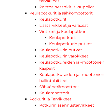
tarvikkeet
Polttoainetankit ja -suppilot
Keulapotkurit ja sähkömoottorit
Keulapotkurit
Lisätarvikkeet ja varaosat
Vintturit ja keulapotkurit
Keulapotkurit
Keulapotkurin putket
Keulapotkurin putket
Keulapotkurin varokkeet
Keulapotkureiden ja -moottorien
kaapelit
Keulapotkureiden ja -moottorien
hallintalaitteet
Sähköperämoottorit
Keulamoottorit
Potkurit ja Tarvikkeet
Potkurin asennustarvikkeet