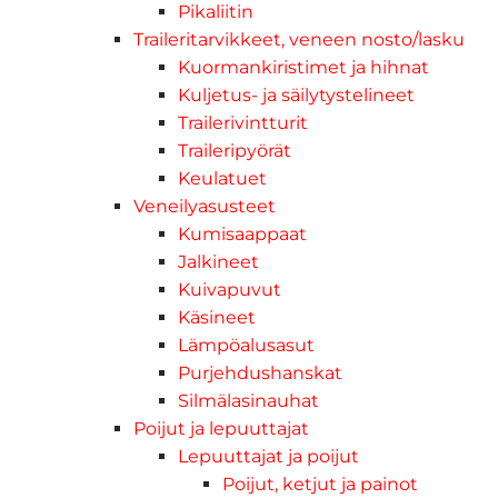
Pikaliitin
Traileritarvikkeet, veneen nosto/lasku
Kuormankiristimet ja hihnat
Kuljetus- ja säilytystelineet
Trailerivintturit
Traileripyörät
Keulatuet
Veneilyasusteet
Kumisaappaat
Jalkineet
Kuivapuvut
Käsineet
Lämpöalusasut
Purjehdushanskat
Silmälasinauhat
Poijut ja lepuuttajat
Lepuuttajat ja poijut
Poijut, ketjut ja painot