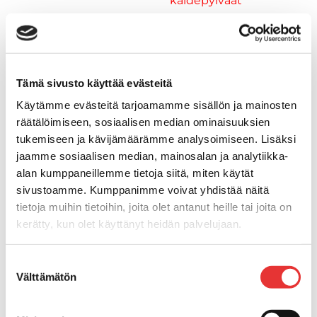
kaidepylväät
Kansiluukut, ikkunat ja verhot
Luukut, hyttysverkot ja
rullaverhot
Kansiluukut
Tämä sivusto käyttää evästeitä
Hyttysverkot
Käytämme evästeitä tarjoamamme sisällön ja mainosten
Verhot
räätälöimiseen, sosiaalisen median ominaisuuksien
Venetikkaat
tukemiseen ja kävijämäärämme analysoimiseen. Lisäksi
Uimatikkaat
jaamme sosiaalisen median, mainosalan ja analytiikka-
Kasettitikkaat
alan kumppaneillemme tietoja siitä, miten käytät
Keulatikkaat
sivustoamme. Kumppanimme voivat yhdistää näitä
Köysitikkaat
tietoja muihin tietoihin, joita olet antanut heille tai joita on
Kiinnikkeet ja tukijalat
kerätty, kun olet käyttänyt heidän palvelujaan.
Kävelysillat
Muut kiinnityshelat
Lisätietoja:
karilainen.fi/tietosuoja
Suostumuksen
Koukkupidike
Välttämätön
valinta
Pidike "clips", muovia
Lepuuttajan kiinnike