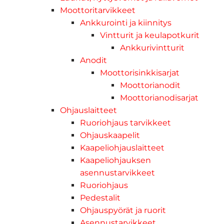
Moottoritarvikkeet
Ankkurointi ja kiinnitys
Vintturit ja keulapotkurit
Ankkurivintturit
Anodit
Moottorisinkkisarjat
Moottorianodit
Moottorianodisarjat
Ohjauslaitteet
Ruoriohjaus tarvikkeet
Ohjauskaapelit
Kaapeliohjauslaitteet
Kaapeliohjauksen
asennustarvikkeet
Ruoriohjaus
Pedestalit
Ohjauspyörät ja ruorit
Asennustarvikkeet