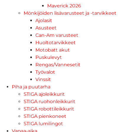
Maverick 2026
Mönkijöiden lisävarusteet ja -tarvikkeet
Ajolasit
Asusteet
Can-Am varusteet
Huoltotarvikkeet
Motobatt akut
Puskulevyt
Rengas/Vannesetit
Työvalot
Vinssit
Piha ja puutarha
STIGA ajoleikkurit
STIGA ruohonleikkurit
STIGA robottileikkurit
STIGA pienkoneet
STIGA lumilingot
Vapaa-aika