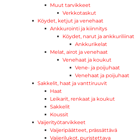
Muut tarvikkeet
Verkkotaskut
Köydet, ketjut ja venehaat
Ankkurointi ja kiinnitys
Köydet, narut ja ankkuriliinat
Ankkurikelat
Melat, airot ja venehaat
Venehaat ja koukut
Vene- ja poijuhaat
Venehaat ja poijuhaat
Sakkelit, haat ja vanttiruuvit
Haat
Leikarit, renkaat ja koukut
Sakkelit
Koussit
Vaijerityötarvikkeet
Vaijeripäätteet, prässättävä
Vaijerilukot, puristettava