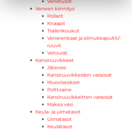
Venetuolit
Veneen kiinnitys
Pollarit
Knaapit
Trailerikoukut
Venerenkaat ja silmukkapultit/-
ruuvit
Vetourat
Kansiruuvikkeet
Jätevesi
Kansiruuvikkeiden varaosat
Muoviseokset
Polttoaine
Kansiruuvikkeitten varaosat
Makea vesi
Keula- ja uimatasot
Uimatasot
Keulatasot