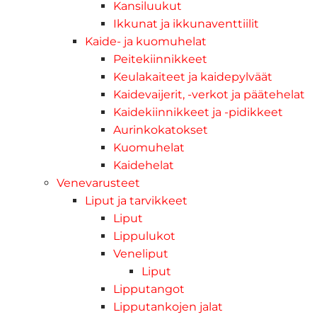
Kansiluukut
Ikkunat ja ikkunaventtiilit
Kaide- ja kuomuhelat
Peitekiinnikkeet
Keulakaiteet ja kaidepylväät
Kaidevaijerit, -verkot ja päätehelat
Kaidekiinnikkeet ja -pidikkeet
Aurinkokatokset
Kuomuhelat
Kaidehelat
Venevarusteet
Liput ja tarvikkeet
Liput
Lippulukot
Veneliput
Liput
Lipputangot
Lipputankojen jalat