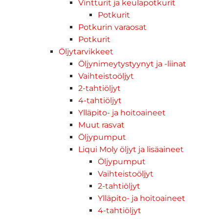
Vintturit ja keulapotkurit
Potkurit
Potkurin varaosat
Potkurit
Öljytarvikkeet
Öljynimeytystyynyt ja -liinat
Vaihteistoöljyt
2-tahtiöljyt
4-tahtiöljyt
Ylläpito- ja hoitoaineet
Muut rasvat
Öljypumput
Liqui Moly öljyt ja lisäaineet
Öljypumput
Vaihteistoöljyt
2-tahtiöljyt
Ylläpito- ja hoitoaineet
4-tahtiöljyt