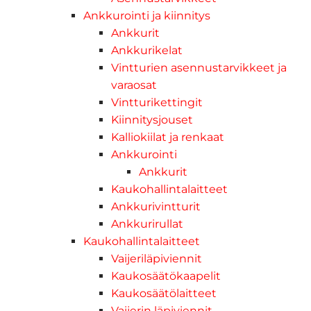
Ankkurointi ja kiinnitys
Ankkurit
Ankkurikelat
Vintturien asennustarvikkeet ja
varaosat
Vintturikettingit
Kiinnitysjouset
Kalliokiilat ja renkaat
Ankkurointi
Ankkurit
Kaukohallintalaitteet
Ankkurivintturit
Ankkurirullat
Kaukohallintalaitteet
Vaijeriläpiviennit
Kaukosäätökaapelit
Kaukosäätölaitteet
Vaijerin läpiviennit