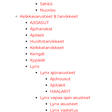
Sähkö
Nuoriso
Kelkkavarusteet & tarvikkeet
AJOASUT
Ajohanskat
Ajolasit
Huoltotarvikkeet
Kelkkatarvikkeet
Kengät
Kypärät
Lynx
Lynx ajovarusteet
Ajohousut
Ajotakit
HAALARIT
Lynx vapaa-ajan asusteet
Lynx asusteet
Lynx vaatetus