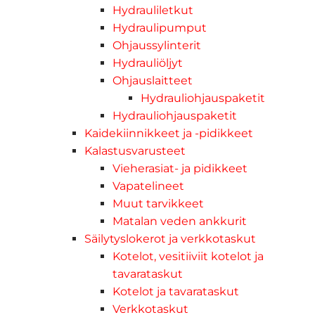
Hydrauliletkut
Hydraulipumput
Ohjaussylinterit
Hydrauliöljyt
Ohjauslaitteet
Hydrauliohjauspaketit
Hydrauliohjauspaketit
Kaidekiinnikkeet ja -pidikkeet
Kalastusvarusteet
Vieherasiat- ja pidikkeet
Vapatelineet
Muut tarvikkeet
Matalan veden ankkurit
Säilytyslokerot ja verkkotaskut
Kotelot, vesitiiviit kotelot ja
tavarataskut
Kotelot ja tavarataskut
Verkkotaskut