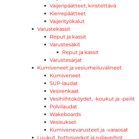
Vaijeripäätteet, kiristettävä
Kierrepäätteet
Vaijerityökalut
Varustekassit
Reput ja kassit
Varustesäkit
Reput ja kassit
Varustesarjat
Kumiveneet ja vesiurheiluvälineet
Kumiveneet
SUP-laudat
Vesirenkaat
Vesihiihtoköydet, -koukut ja -peilit
Polvilaudat
Wakeboards
Vesisukset
Kumivenevarusteet ja -varaosat
Luukut, hyttysverkot ja rullaverhot