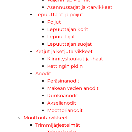
Asennussarjat ja -tarvikkeet
Lepuuttajat ja poijut
Poijut
Lepuuttajan korit
Lepuuttajat
Lepuuttajan suojat
Ketjut ja ketjutarvikkeet
Kiinnityskoukut ja -haat
Kettingin pidin
Anodit
Peräsinanodit
Makean veden anodit
Runkoanodit
Akselianodit
Moottorianodit
Moottoritarvikkeet
Trimmijärjestelmät