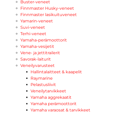
Buster-veneet
Finnmaster Husky-veneet
Finnmaster lasikuituveneet
Yamarin-veneet
Suvi-veneet
Terhi-veneet
Yamaha-perämoottorit
Yamaha-vesijetit
Vene- ja jettitrailerit
Savorak-laiturit
Veneilyvarusteet
Hallintalaitteet & kaapelit
Raymarine
Pelastusliivit
Veneilytarvikkeet
Yamaha aggrekaatit
Yamaha perämoottorit
Yamaha varaosat & tarvikkeet