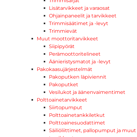
Trimmisarjat
Lisätarvikkeet ja varaosat
Ohjainpaneelit ja tarvikkeet
Trimmisäätimet ja -levyt
Trimmievät
Muut moottoritarvikkeet
Siipipyörät
Perämoottoritelineet
Äänieristysmatot ja -levyt
Pakokaasujärjestelmät
Pakoputken läpiviennit
Pakoputket
Vesilukot ja äänenvaimentimet
Polttoainetarvikkeet
Siirtopumput
Polttoainetankkiletkut
Polttoainesuodattimet
Säiliöliittimet, pallopumput ja muut