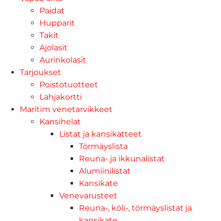
Paidat
Hupparit
Takit
Ajolasit
Aurinkolasit
Tarjoukset
Poistotuotteet
Lahjakortti
Maritim venetarvikkeet
Kansihelat
Listat ja kansikatteet
Törmäyslista
Reuna- ja ikkunalistat
Alumiinilistat
Kansikate
Venevarusteet
Reuna-, köli-, törmäyslistat ja
kansikate