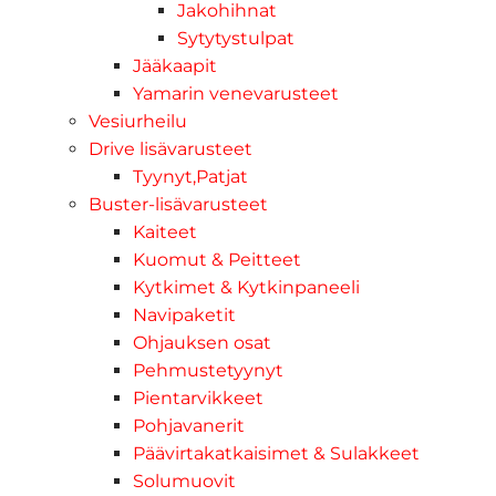
Jakohihnat
Sytytystulpat
Jääkaapit
Yamarin venevarusteet
Vesiurheilu
Drive lisävarusteet
Tyynyt,Patjat
Buster-lisävarusteet
Kaiteet
Kuomut & Peitteet
Kytkimet & Kytkinpaneeli
Navipaketit
Ohjauksen osat
Pehmustetyynyt
Pientarvikkeet
Pohjavanerit
Päävirtakatkaisimet & Sulakkeet
Solumuovit