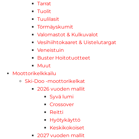
Tarrat
Tuolit
Tuulilasit
Törmäyskumit
Valomastot & Kulkuvalot
Vesihiihtokaaret & Uistelutargat
Veneistuin
Buster Hoitotuotteet
Muut
Moottorikelkkailu
Ski-Doo -moottorikelkat
2026 vuoden mallit
Syvä lumi
Crossover
Reitti
Hyötykäyttö
Keskikokoiset
2027 vuoden mallit