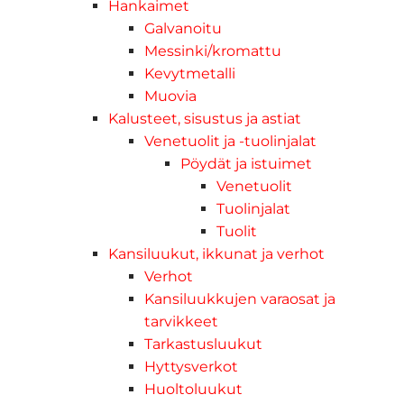
Hankaimet
Galvanoitu
Messinki/kromattu
Kevytmetalli
Muovia
Kalusteet, sisustus ja astiat
Venetuolit ja -tuolinjalat
Pöydät ja istuimet
Venetuolit
Tuolinjalat
Tuolit
Kansiluukut, ikkunat ja verhot
Verhot
Kansiluukkujen varaosat ja
tarvikkeet
Tarkastusluukut
Hyttysverkot
Huoltoluukut