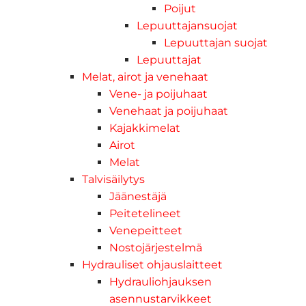
Poijut
Lepuuttajansuojat
Lepuuttajan suojat
Lepuuttajat
Melat, airot ja venehaat
Vene- ja poijuhaat
Venehaat ja poijuhaat
Kajakkimelat
Airot
Melat
Talvisäilytys
Jäänestäjä
Peitetelineet
Venepeitteet
Nostojärjestelmä
Hydrauliset ohjauslaitteet
Hydrauliohjauksen
asennustarvikkeet