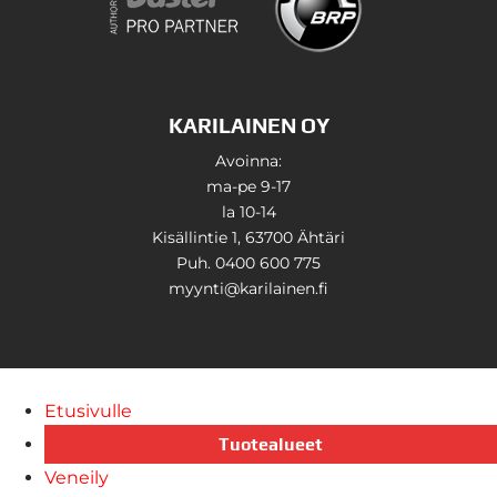
KARILAINEN OY
Avoinna:
ma-pe 9-17
la 10-14
Kisällintie 1, 63700 Ähtäri
Puh. 0400 600 775
myynti@karilainen.fi
Etusivulle
Tuotealueet
Veneily