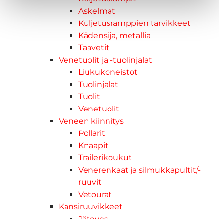
Askelmat
Kuljetusramppien tarvikkeet
Kädensija, metallia
Taavetit
Venetuolit ja -tuolinjalat
Liukukoneistot
Tuolinjalat
Tuolit
Venetuolit
Veneen kiinnitys
Pollarit
Knaapit
Trailerikoukut
Venerenkaat ja silmukkapultit/-
ruuvit
Vetourat
Kansiruuvikkeet
Jätevesi