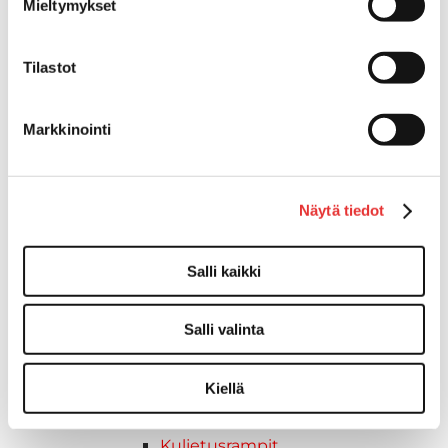
Mieltymykset
Keulatikkaat
Köysitikkaat
Tilastot
Kiinnikkeet ja tukijalat
Kävelysillat
Muut kiinnityshelat
Markkinointi
Koukkupidike
Pidike "clips", muovia
Lepuuttajan kiinnike
Näytä tiedot
Tuulilasin kiinnike
Reuna-, köli-, törmäyslistat ja kansikate
Törmäyslista
Salli kaikki
Kansikate
Reuna- ja ikkunalistat
Salli valinta
Alumiinilistat
Kävelysillat ja Taavetit
Kiellä
Kiinnitysvarret
SUP-laudan telineet
Kuljetusrampit