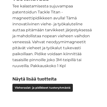
Tee kalastamisesta sujuvampaa
patentoidun Tackle Titan -
magneettipidikkeen avulla! Tämä
innovatiivinen viehe- ja työkaluteline
auttaa pitämään tarvikkeet järjestyksessä
ja mahdollistaa nopean vieheen vaihdon
veneessä. Vahvat neodyymimagneetit
pitävät vieheet ja työkalut tukevasti
paikoillaan. Pidike voidaan kiinnittää
tasaisille pinnoille joko 3M-teipillä tai
ruuveilla. Pakkauskoko 1 Kpl
Näytä lisää tuotteita
Vieherasiat- ja pidikkeet tuoteryhmästä