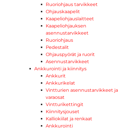
Ruoriohjaus tarvikkeet
Ohjauskaapelit
Kaapeliohjauslaitteet
Kaapeliohjauksen
asennustarvikkeet
Ruoriohjaus
Pedestalit
Ohjauspyörät ja ruorit
Asennustarvikkeet
Ankkurointi ja kiinnitys
Ankkurit
Ankkurikelat
Vintturien asennustarvikkeet ja
varaosat
Vintturikettingit
Kiinnitysjouset
Kalliokiilat ja renkaat
Ankkurointi