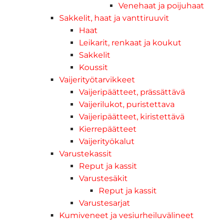
Venehaat ja poijuhaat
Sakkelit, haat ja vanttiruuvit
Haat
Leikarit, renkaat ja koukut
Sakkelit
Koussit
Vaijerityötarvikkeet
Vaijeripäätteet, prässättävä
Vaijerilukot, puristettava
Vaijeripäätteet, kiristettävä
Kierrepäätteet
Vaijerityökalut
Varustekassit
Reput ja kassit
Varustesäkit
Reput ja kassit
Varustesarjat
Kumiveneet ja vesiurheiluvälineet