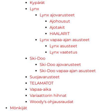
Kypärät
Lynx
Lynx ajovarusteet
Ajohousut
Ajotakit
HAALARIT
Lynx vapaa-ajan asusteet
Lynx asusteet
Lynx vaatetus
Ski-Doo
Ski-Doo ajovarusteet
Ski-Doo vapaa-ajan asusteet
Suojavarusteet
TELAMATOT
Vapaa-aika
Variaattorin hihnat
Woody's ohjausraudat
Mönkijät