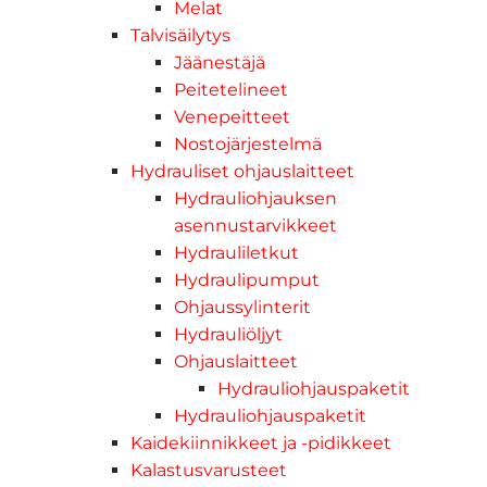
Melat
Talvisäilytys
Jäänestäjä
Peitetelineet
Venepeitteet
Nostojärjestelmä
Hydrauliset ohjauslaitteet
Hydrauliohjauksen
asennustarvikkeet
Hydrauliletkut
Hydraulipumput
Ohjaussylinterit
Hydrauliöljyt
Ohjauslaitteet
Hydrauliohjauspaketit
Hydrauliohjauspaketit
Kaidekiinnikkeet ja -pidikkeet
Kalastusvarusteet