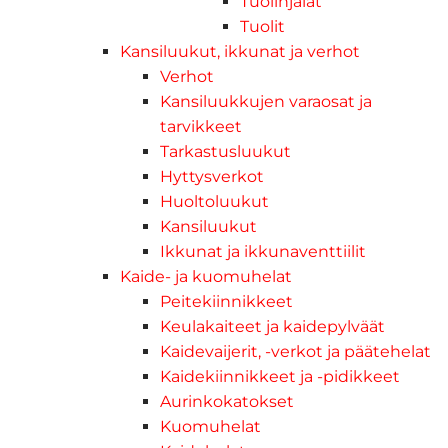
Tuolinjalat
Tuolit
Kansiluukut, ikkunat ja verhot
Verhot
Kansiluukkujen varaosat ja
tarvikkeet
Tarkastusluukut
Hyttysverkot
Huoltoluukut
Kansiluukut
Ikkunat ja ikkunaventtiilit
Kaide- ja kuomuhelat
Peitekiinnikkeet
Keulakaiteet ja kaidepylväät
Kaidevaijerit, -verkot ja päätehelat
Kaidekiinnikkeet ja -pidikkeet
Aurinkokatokset
Kuomuhelat