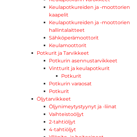
Keulapotkureiden ja -moottorien
kaapelit
Keulapotkureiden ja -moottorien
hallintalaitteet
Sähköperämoottorit
Keulamoottorit
Potkurit ja Tarvikkeet
Potkurin asennustarvikkeet
Vintturit ja keulapotkurit
Potkurit
Potkurin varaosat
Potkurit
Öljytarvikkeet
Öljynimeytystyynyt ja -liinat
Vaihteistoöljyt
2-tahtiöljyt
4-tahtiöljyt