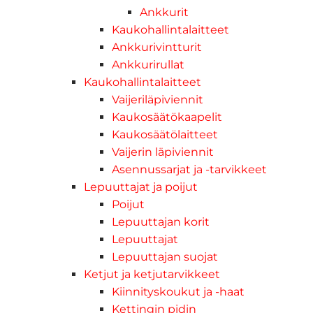
Ankkurit
Kaukohallintalaitteet
Ankkurivintturit
Ankkurirullat
Kaukohallintalaitteet
Vaijeriläpiviennit
Kaukosäätökaapelit
Kaukosäätölaitteet
Vaijerin läpiviennit
Asennussarjat ja -tarvikkeet
Lepuuttajat ja poijut
Poijut
Lepuuttajan korit
Lepuuttajat
Lepuuttajan suojat
Ketjut ja ketjutarvikkeet
Kiinnityskoukut ja -haat
Kettingin pidin