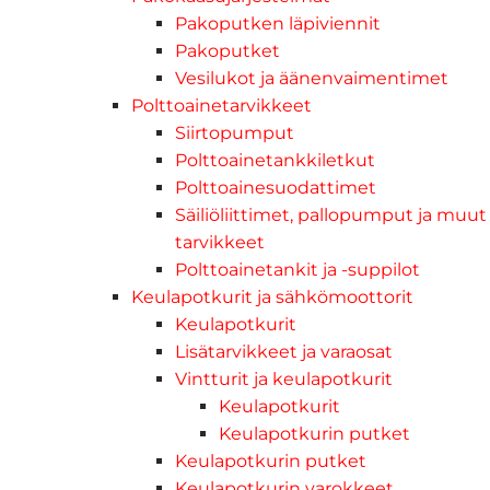
Pakoputken läpiviennit
Pakoputket
Vesilukot ja äänenvaimentimet
Polttoainetarvikkeet
Siirtopumput
Polttoainetankkiletkut
Polttoainesuodattimet
Säiliöliittimet, pallopumput ja muut
tarvikkeet
Polttoainetankit ja -suppilot
Keulapotkurit ja sähkömoottorit
Keulapotkurit
Lisätarvikkeet ja varaosat
Vintturit ja keulapotkurit
Keulapotkurit
Keulapotkurin putket
Keulapotkurin putket
Keulapotkurin varokkeet