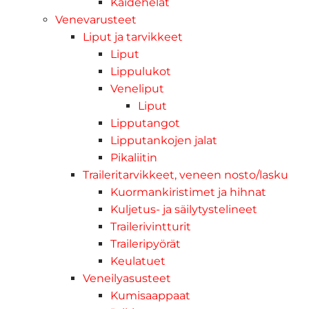
Kaidehelat
Venevarusteet
Liput ja tarvikkeet
Liput
Lippulukot
Veneliput
Liput
Lipputangot
Lipputankojen jalat
Pikaliitin
Traileritarvikkeet, veneen nosto/lasku
Kuormankiristimet ja hihnat
Kuljetus- ja säilytystelineet
Trailerivintturit
Traileripyörät
Keulatuet
Veneilyasusteet
Kumisaappaat