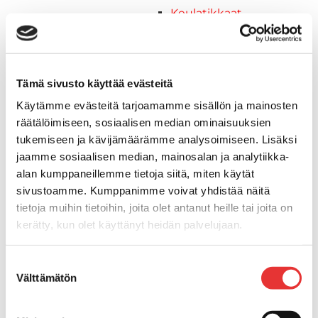
Keulatikkaat
Kaide- ja kuomuhelat
Muut tarvikkeet
Kaidevaijerit, -verkot ja
Tämä sivusto käyttää evästeitä
päätehelat
Keulatikkaat, -tasot ja
Käytämme evästeitä tarjoamamme sisällön ja mainosten
varusteet
räätälöimiseen, sosiaalisen median ominaisuuksien
Keulakaiteet ja
tukemiseen ja kävijämäärämme analysoimiseen. Lisäksi
kaidepylväät
jaamme sosiaalisen median, mainosalan ja analytiikka-
Kansiluukut, ikkunat ja verhot
alan kumppaneillemme tietoja siitä, miten käytät
Luukut, hyttysverkot ja
sivustoamme. Kumppanimme voivat yhdistää näitä
tietoja muihin tietoihin, joita olet antanut heille tai joita on
rullaverhot
kerätty, kun olet käyttänyt heidän palvelujaan.
Kansiluukut
Hyttysverkot
Lisätietoja:
karilainen.fi/tietosuoja
Verhot
Suostumuksen
Välttämätön
Venetikkaat
valinta
Uimatikkaat
Kasettitikkaat