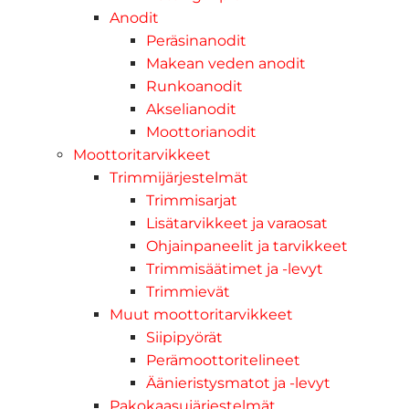
Anodit
Peräsinanodit
Makean veden anodit
Runkoanodit
Akselianodit
Moottorianodit
Moottoritarvikkeet
Trimmijärjestelmät
Trimmisarjat
Lisätarvikkeet ja varaosat
Ohjainpaneelit ja tarvikkeet
Trimmisäätimet ja -levyt
Trimmievät
Muut moottoritarvikkeet
Siipipyörät
Perämoottoritelineet
Äänieristysmatot ja -levyt
Pakokaasujärjestelmät