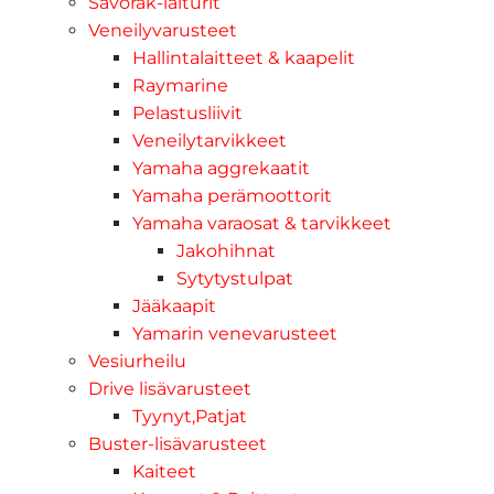
Savorak-laiturit
Veneilyvarusteet
Hallintalaitteet & kaapelit
Raymarine
Pelastusliivit
Veneilytarvikkeet
Yamaha aggrekaatit
Yamaha perämoottorit
Yamaha varaosat & tarvikkeet
Jakohihnat
Sytytystulpat
Jääkaapit
Yamarin venevarusteet
Vesiurheilu
Drive lisävarusteet
Tyynyt,Patjat
Buster-lisävarusteet
Kaiteet