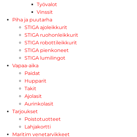
Työvalot
Vinssit
Piha ja puutarha
STIGA ajoleikkurit
STIGA ruohonleikkurit
STIGA robottileikkurit
STIGA pienkoneet
STIGA lumilingot
Vapaa-aika
Paidat
Hupparit
Takit
Ajolasit
Aurinkolasit
Tarjoukset
Poistotuotteet
Lahjakortti
Maritim venetarvikkeet