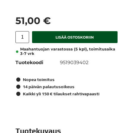
51,00 €
LISÄÄ OSTOSKORIIN
Maahantuojan varastossa (5 kpl), toimitusaika
3-7 vrk
Tuotekoodi
9519039402
Nopea toimitus
14 päivän palautusoikeus
Kaikki yli 150 € tilaukset rahtivapaasti
Tuotekuvaus