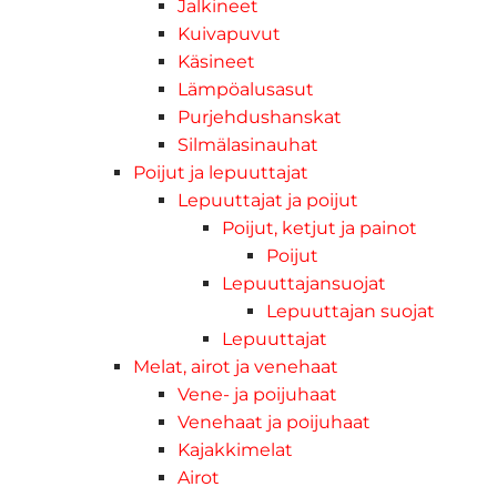
Jalkineet
Kuivapuvut
Käsineet
Lämpöalusasut
Purjehdushanskat
Silmälasinauhat
Poijut ja lepuuttajat
Lepuuttajat ja poijut
Poijut, ketjut ja painot
Poijut
Lepuuttajansuojat
Lepuuttajan suojat
Lepuuttajat
Melat, airot ja venehaat
Vene- ja poijuhaat
Venehaat ja poijuhaat
Kajakkimelat
Airot