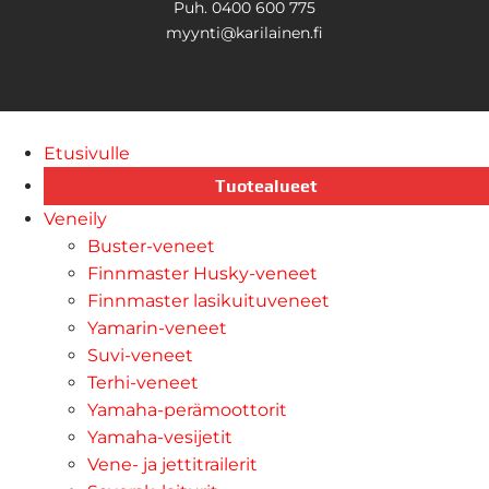
Puh. 0400 600 775
myynti@karilainen.fi
Etusivulle
Tuotealueet
Veneily
Buster-veneet
Finnmaster Husky-veneet
Finnmaster lasikuituveneet
Yamarin-veneet
Suvi-veneet
Terhi-veneet
Yamaha-perämoottorit
Yamaha-vesijetit
Vene- ja jettitrailerit