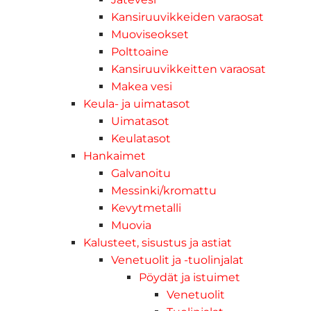
Kansiruuvikkeiden varaosat
Muoviseokset
Polttoaine
Kansiruuvikkeitten varaosat
Makea vesi
Keula- ja uimatasot
Uimatasot
Keulatasot
Hankaimet
Galvanoitu
Messinki/kromattu
Kevytmetalli
Muovia
Kalusteet, sisustus ja astiat
Venetuolit ja -tuolinjalat
Pöydät ja istuimet
Venetuolit