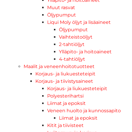
Ylläpito- ja hoitoaineet
Muut rasvat
Öljypumput
Liqui Moly öljyt ja lisäaineet
Öljypumput
Vaihteistoöljyt
2-tahtiöljyt
Ylläpito- ja hoitoaineet
4-tahtiöljyt
Maalit ja veneenhoitotuotteet
Korjaus- ja liukuesteteipit
Korjaus- ja tiivistysaineet
Korjaus- ja liukuesteteipit
Polyesterihartsi
Liimat ja epoksit
Veneen huolto ja kunnossapito
Liimat ja epoksit
Kitit ja tiivisteet