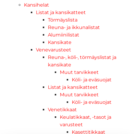
Kansihelat
Listat ja kansikatteet
Törmäyslista
Reuna- ja ikkunalistat
Alumiinilistat
Kansikate
Venevarusteet
Reuna-, köli-, törmäyslistat ja
kansikate
Muut tarvikkeet
Köli- ja eväsuojat
Listat ja kansikatteet
Muut tarvikkeet
Köli- ja eväsuojat
Venetikkaat
Keulatikkaat, -tasot ja
varusteet
Kasettitikkaat