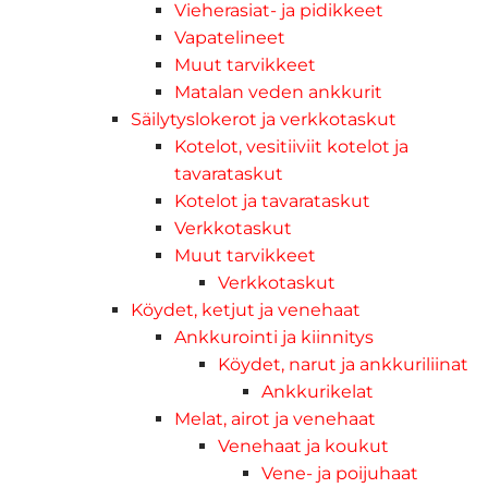
Vieherasiat- ja pidikkeet
Vapatelineet
Muut tarvikkeet
Matalan veden ankkurit
Säilytyslokerot ja verkkotaskut
Kotelot, vesitiiviit kotelot ja
tavarataskut
Kotelot ja tavarataskut
Verkkotaskut
Muut tarvikkeet
Verkkotaskut
Köydet, ketjut ja venehaat
Ankkurointi ja kiinnitys
Köydet, narut ja ankkuriliinat
Ankkurikelat
Melat, airot ja venehaat
Venehaat ja koukut
Vene- ja poijuhaat