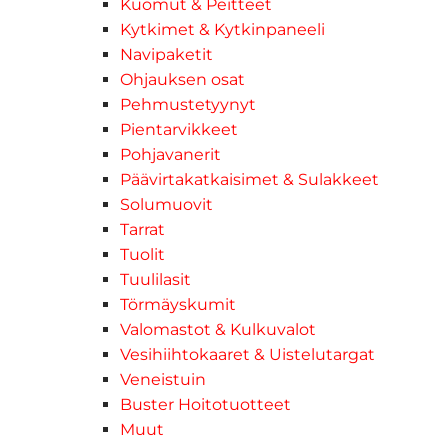
Kuomut & Peitteet
Kytkimet & Kytkinpaneeli
Navipaketit
Ohjauksen osat
Pehmustetyynyt
Pientarvikkeet
Pohjavanerit
Päävirtakatkaisimet & Sulakkeet
Solumuovit
Tarrat
Tuolit
Tuulilasit
Törmäyskumit
Valomastot & Kulkuvalot
Vesihiihtokaaret & Uistelutargat
Veneistuin
Buster Hoitotuotteet
Muut