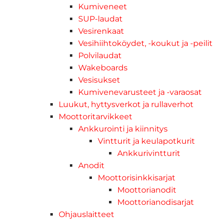
Kumiveneet
SUP-laudat
Vesirenkaat
Vesihiihtoköydet, -koukut ja -peilit
Polvilaudat
Wakeboards
Vesisukset
Kumivenevarusteet ja -varaosat
Luukut, hyttysverkot ja rullaverhot
Moottoritarvikkeet
Ankkurointi ja kiinnitys
Vintturit ja keulapotkurit
Ankkurivintturit
Anodit
Moottorisinkkisarjat
Moottorianodit
Moottorianodisarjat
Ohjauslaitteet