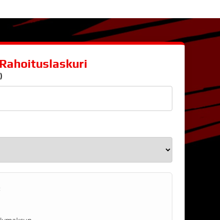
Rahoituslaskuri
)
:
telymaksun.