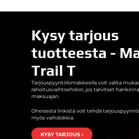
Kysy tarjous
tuotteesta - M
Trail T
Tarjouspyyntölomakkeella voit valita muk
rahoitusvaihtoehdon, jos tarvitset hankin
maksuajan.
Oheisesta linkistä voit tehdä tarjouspyynnön
myös vaihdokkia.
KYSY TARJOUS ›