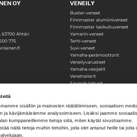
NEN OY
VENEILY
Buster-veneet
Finnmaster alumiiniveneet
Finnmaster lasikuituveneet
1, 63700 Ähtäri
Yamarin-veneet
600 775
Terhi-veneet
ilainen.fi
Suvi-veneet
Yamaha-perämoottorit
Veneilyvarusteet
Yamaha-vesijetit
Venetrailerit
Savorak-laiturit
PUUTARHA
KARILAINEN
teitä
Yritysesittely
mamme sisällön ja mainosten räätälöimiseen, sosiaalisen medi
Yhteystiedot
n ja kävijämäärämme analysoimiseen. Lisäksi jaamme sosiaali
LAITTEET
Huolto ja korjaamo
alan kumppaneillemme tietoja siitä, miten käytät sivustoamme.
Ajankohtaista
näitä tietoja muihin tietoihin, joita olet antanut heille tai joita 
Tarjouspyyntö
önkijät
palvelujaan.