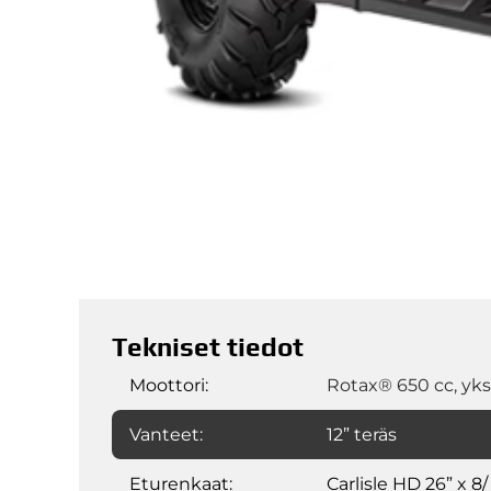
Tekniset tiedot
Moottori:
Rotax® 650 cc, yks
Vanteet:
12” teräs
Eturenkaat:
Carlisle HD 26” x 8/ 