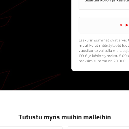
Laskurin summat ovat arvio t
muut kulut määräytyvät luoto
vuosikorko valitulla maksuaj
199
€ ja käsittelymaksu
5.00
€
maksimisumma on 20 000.
Tutustu myös muihin malleihin