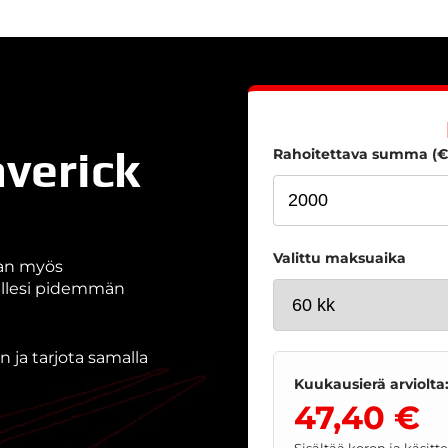
averick
Rahoitettava summa (€
Valittu maksuaika
aan myös
nallesi pidemmän
 ja tarjota samalla
Kuukausierä arviolta
47,40 €
Sisältää koron ja käsit