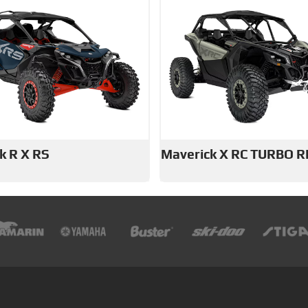
k R X RS
Maverick X RC TURBO R