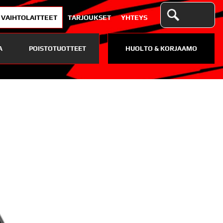
VAIHTOLAITTEET
TARJOUKSET
YHTEYS
A
POISTOTUOTTEET
HUOLTO & KORJAAMO