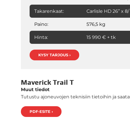
Takarenkaat:
Carlisle HD 26” x 8/ 
Paino:
576,5 kg
Hinta:
15 990 € + tk
KYSY TARJOUS ›
Maverick Trail T
Muut tiedot
Tutustu ajoneuvojen teknisiin tietoihin ja saatavi
PDF-ESITE ›