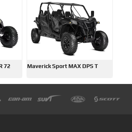
R 72
Maverick Sport MAX DPS T