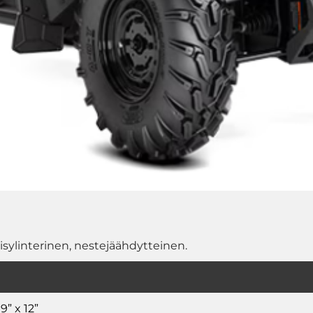
isylinterinen, nestejäähdytteinen.
9” x 12”