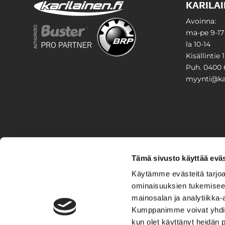
KARILAI
Avoinna:
ma-pe 9-17
la 10-14
Kisällintie 
Puh. 0400 
myynti@kar
PIHA & 
Tämä sivusto käyttää eväs
Stiga
Käytämme evästeitä tarjoa
ominaisuuksien tukemisee
VAIHTO
mainosalan ja analytiikka-
Kumppanimme voivat yhdistää 
Veneet
Kelkat ja m
kun olet käyttänyt heidän 