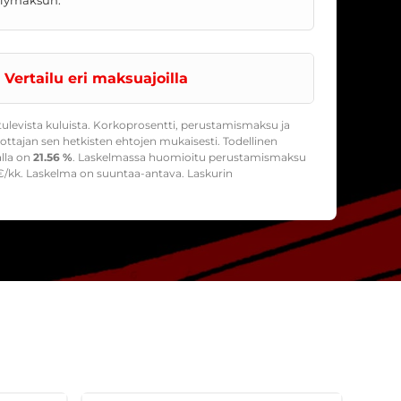
Vertailu eri maksuajoilla
ulevista kuluista. Korkoprosentti, perustamismaksu ja
ttajan sen hetkisten ehtojen mukaisesti. Todellinen
alla on
21.56 %
. Laskelmassa huomioitu perustamismaksu
/kk. Laskelma on suuntaa-antava. Laskurin