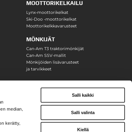
MOOTTORIKELKAILU
Lynx-moottorikelkat
Ski-Doo -moottorikelkat
Moottorikelkkavarusteet
MÖNKIJÄT
Can-Am T3 traktorimönkijät
Can-Am SSV-mallit
Mönkijöiden lisävarusteet
ja tarvikkeet
Salli kaikki
an
sen median,
Salli valinta
on kerätty,
Kiellä