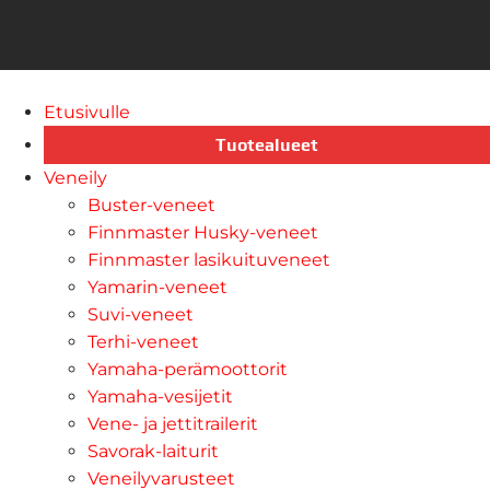
Etusivulle
Tuotealueet
Veneily
Buster-veneet
Finnmaster Husky-veneet
Finnmaster lasikuituveneet
Yamarin-veneet
Suvi-veneet
Terhi-veneet
Yamaha-perämoottorit
Yamaha-vesijetit
Vene- ja jettitrailerit
Savorak-laiturit
Veneilyvarusteet