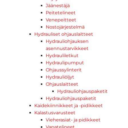
Jäänestäjä
Peitetelineet
Venepeitteet
Nostojärjestelmä
Hydrauliset ohjauslaitteet
Hydrauliohjauksen
asennustarvikkeet
Hydrauliletkut
Hydraulipumput
Ohjaussylinterit
Hydrauliöljyt
Ohjauslaitteet
Hydrauliohjauspaketit
Hydrauliohjauspaketit
Kaidekiinnikkeet ja -pidikkeet
Kalastusvarusteet
Vieherasiat- ja pidikkeet
Vapatelineet