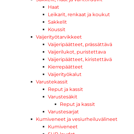
Haat
Leikarit, renkaat ja koukut
Sakkelit
Koussit
Vaijerityötarvikkeet
Vaijeripäätteet, prässättävä
Vaijerilukot, puristettava
Vaijeripäätteet, kiristettävä
Kierrepäätteet
Vaijerityökalut
Varustekassit
Reput ja kassit
Varustesäkit
Reput ja kassit
Varustesarjat
Kumiveneet ja vesiurheiluvälineet
Kumiveneet