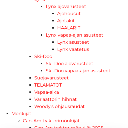
Lynx ajovarusteet
Ajohousut
Ajotakit
HAALARIT
Lynx vapaa-ajan asusteet
Lynx asusteet
Lynx vaatetus
Ski-Doo
Ski-Doo ajovarusteet
Ski-Doo vapaa-ajan asusteet
Suojavarusteet
TELAMATOT
Vapaa-aika
Variaattorin hihnat
Woody's ohjausraudat
Mönkijät
Can-Am traktorimönkijät
Can-Am traktorimönkijät 2025