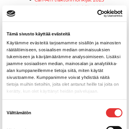
Can-Am traktorimönkijät 2026
Can-Am SSV-Mallit
Traxter mallisto
Traxter 2025
Tämä sivusto käyttää evästeitä
Traxter 2026
Maverick mallisto
Käytämme evästeitä tarjoamamme sisällön ja mainosten
räätälöimiseen, sosiaalisen median ominaisuuksien
Maverick 2025
tukemiseen ja kävijämäärämme analysoimiseen. Lisäksi
Maverick 2026
jaamme sosiaalisen median, mainosalan ja analytiikka-
Mönkijöiden lisävarusteet ja -tarvikkeet
alan kumppaneillemme tietoja siitä, miten käytät
Ajolasit
sivustoamme. Kumppanimme voivat yhdistää näitä
Asusteet
tietoja muihin tietoihin, joita olet antanut heille tai joita on
Can-Am varusteet
kerätty, kun olet käyttänyt heidän palvelujaan.
Huoltotarvikkeet
Motobatt akut
Lisätietoja:
karilainen.fi/tietosuoja
Suostumuksen
Puskulevyt
Välttämätön
valinta
Rengas/Vannesetit
Työvalot