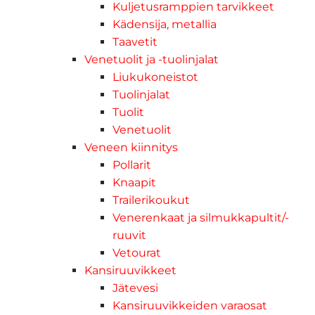
Kuljetusramppien tarvikkeet
Kädensija, metallia
Taavetit
Venetuolit ja -tuolinjalat
Liukukoneistot
Tuolinjalat
Tuolit
Venetuolit
Veneen kiinnitys
Pollarit
Knaapit
Trailerikoukut
Venerenkaat ja silmukkapultit/-
ruuvit
Vetourat
Kansiruuvikkeet
Jätevesi
Kansiruuvikkeiden varaosat