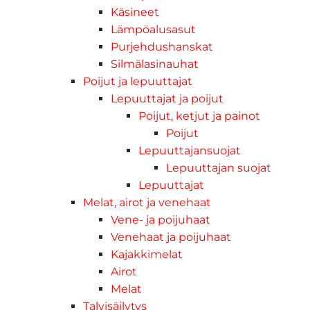
Käsineet
Lämpöalusasut
Purjehdushanskat
Silmälasinauhat
Poijut ja lepuuttajat
Lepuuttajat ja poijut
Poijut, ketjut ja painot
Poijut
Lepuuttajansuojat
Lepuuttajan suojat
Lepuuttajat
Melat, airot ja venehaat
Vene- ja poijuhaat
Venehaat ja poijuhaat
Kajakkimelat
Airot
Melat
Talvisäilytys