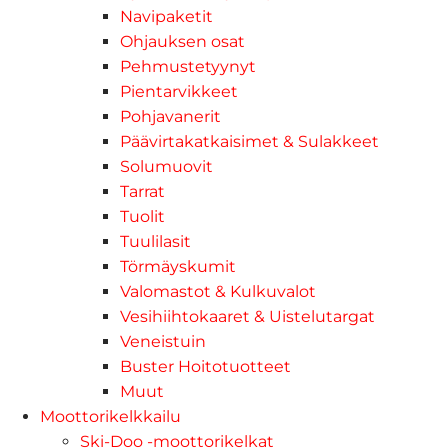
Navipaketit
Ohjauksen osat
Pehmustetyynyt
Pientarvikkeet
Pohjavanerit
Päävirtakatkaisimet & Sulakkeet
Solumuovit
Tarrat
Tuolit
Tuulilasit
Törmäyskumit
Valomastot & Kulkuvalot
Vesihiihtokaaret & Uistelutargat
Veneistuin
Buster Hoitotuotteet
Muut
Moottorikelkkailu
Ski-Doo -moottorikelkat