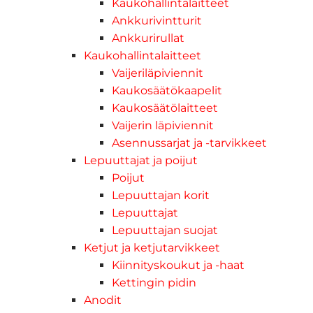
Kaukohallintalaitteet
Ankkurivintturit
Ankkurirullat
Kaukohallintalaitteet
Vaijeriläpiviennit
Kaukosäätökaapelit
Kaukosäätölaitteet
Vaijerin läpiviennit
Asennussarjat ja -tarvikkeet
Lepuuttajat ja poijut
Poijut
Lepuuttajan korit
Lepuuttajat
Lepuuttajan suojat
Ketjut ja ketjutarvikkeet
Kiinnityskoukut ja -haat
Kettingin pidin
Anodit