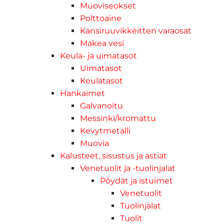
Muoviseokset
Polttoaine
Kansiruuvikkeitten varaosat
Makea vesi
Keula- ja uimatasot
Uimatasot
Keulatasot
Hankaimet
Galvanoitu
Messinki/kromattu
Kevytmetalli
Muovia
Kalusteet, sisustus ja astiat
Venetuolit ja -tuolinjalat
Pöydät ja istuimet
Venetuolit
Tuolinjalat
Tuolit