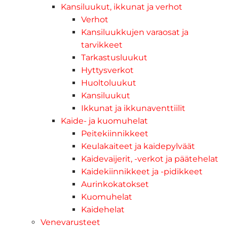
Kansiluukut, ikkunat ja verhot
Verhot
Kansiluukkujen varaosat ja
tarvikkeet
Tarkastusluukut
Hyttysverkot
Huoltoluukut
Kansiluukut
Ikkunat ja ikkunaventtiilit
Kaide- ja kuomuhelat
Peitekiinnikkeet
Keulakaiteet ja kaidepylväät
Kaidevaijerit, -verkot ja päätehelat
Kaidekiinnikkeet ja -pidikkeet
Aurinkokatokset
Kuomuhelat
Kaidehelat
Venevarusteet