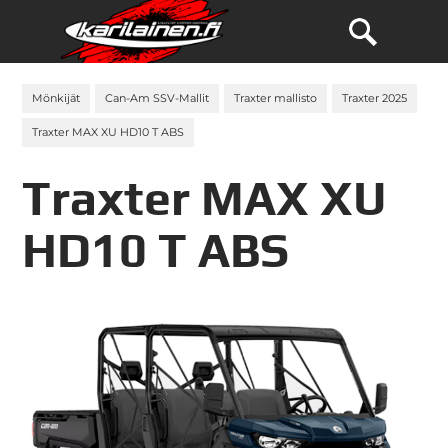
Mönkijät
Can-Am SSV-Mallit
Traxter mallisto
Traxter 2025
Traxter MAX XU HD10 T ABS
Traxter MAX XU
HD10 T ABS