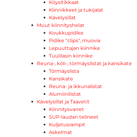
Köysitikkaat
Kiinnikkeet ja tukijalat
Kävelysillat
Muut kiinnityshelat
Koukkupidike
Pidike "clips", muovia
Lepuuttajan kiinnike
Tuulilasin kiinnike
Reuna-, köli-, törmäyslistat ja kansikate
Törmäyslista
Kansikate
Reuna- ja ikkunalistat
Alumiinilistat
Kävelysillat ja Taavetit
Kiinnitysvarret
SUP-laudan telineet
Kuljetusrampit
Askelmat