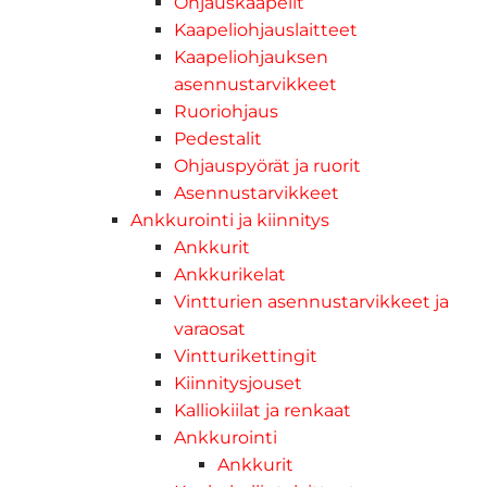
Ohjauskaapelit
Kaapeliohjauslaitteet
Kaapeliohjauksen
asennustarvikkeet
Ruoriohjaus
Pedestalit
Ohjauspyörät ja ruorit
Asennustarvikkeet
Ankkurointi ja kiinnitys
Ankkurit
Ankkurikelat
Vintturien asennustarvikkeet ja
varaosat
Vintturikettingit
Kiinnitysjouset
Kalliokiilat ja renkaat
Ankkurointi
Ankkurit