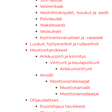
SUP-laudat
Vesirenkaat
Vesihiihtoköydet, -koukut ja -peilit
Polvilaudat
Wakeboards
Vesisukset
Kumivenevarusteet ja -varaosat
Luukut, hyttysverkot ja rullaverhot
Moottoritarvikkeet
Ankkurointi ja kiinnitys
Vintturit ja keulapotkurit
Ankkurivintturit
Anodit
Moottorisinkkisarjat
Moottorianodit
Moottorianodisarjat
Ohjauslaitteet
Ruoriohjaus tarvikkeet