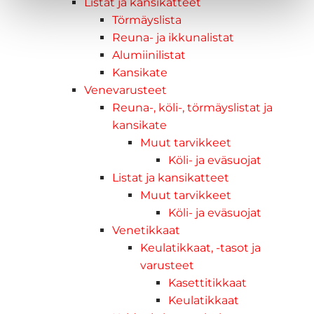
Listat ja kansikatteet
Törmäyslista
Reuna- ja ikkunalistat
Alumiinilistat
Kansikate
Venevarusteet
Reuna-, köli-, törmäyslistat ja
kansikate
Muut tarvikkeet
Köli- ja eväsuojat
Listat ja kansikatteet
Muut tarvikkeet
Köli- ja eväsuojat
Venetikkaat
Keulatikkaat, -tasot ja
varusteet
Kasettitikkaat
Keulatikkaat