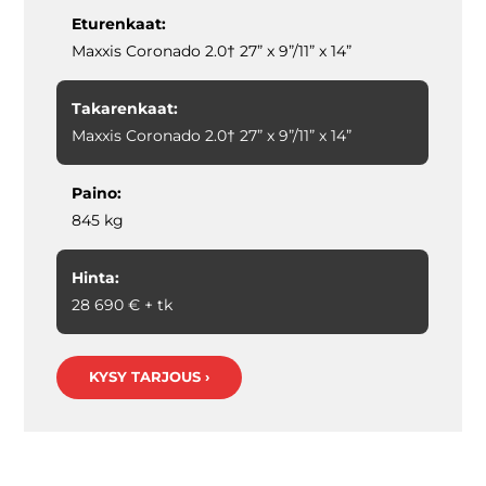
Eturenkaat:
Maxxis Coronado 2.0† 27” x 9”/11” x 14”
Takarenkaat:
Maxxis Coronado 2.0† 27” x 9”/11” x 14”
Paino:
845 kg
Hinta:
28 690 € + tk
KYSY TARJOUS ›