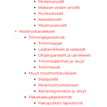
Peräsinanodit
Makean veden anodit
Runkoanodit
Akselianodit
Moottorianodit
Moottoritarvikkeet
Trimmijärjestelmät
Trimmisarjat
Lisätarvikkeet ja varaosat
Ohjainpaneelit ja tarvikkeet
Trimmisäätimet ja -levyt
Trimmievät
Muut moottoritarvikkeet
Siipipyörät
Perämoottoritelineet
Äänieristysmatot ja -levyt
Pakokaasujärjestelmät
Pakoputken läpiviennit