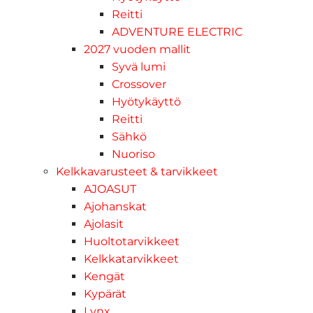
Reitti
ADVENTURE ELECTRIC
2027 vuoden mallit
Syvä lumi
Crossover
Hyötykäyttö
Reitti
Sähkö
Nuoriso
Kelkkavarusteet & tarvikkeet
AJOASUT
Ajohanskat
Ajolasit
Huoltotarvikkeet
Kelkkatarvikkeet
Kengät
Kypärät
Lynx