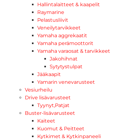
Hallintalaitteet & kaapelit
Raymarine
Pelastusliivit
Veneilytarvikkeet
Yamaha aggrekaatit
Yamaha perämoottorit
Yamaha varaosat & tarvikkeet
Jakohihnat
Sytytystulpat
Jääkaapit
Yamarin venevarusteet
Vesiurheilu
Drive lisävarusteet
Tyynyt,Patjat
Buster-lisävarusteet
Kaiteet
Kuomut & Peitteet
Kytkimet & Kytkinpaneeli