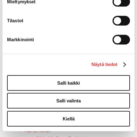
Vinssit
Mieltymykset
Piha ja puutarha
STIGA ajoleikkurit
Tilastot
STIGA ruohonleikkurit
STIGA robottileikkurit
STIGA pienkoneet
Markkinointi
STIGA lumilingot
Vapaa-aika
Paidat
Näytä tiedot
Hupparit
Takit
Salli kaikki
Ajolasit
Aurinkolasit
Tarjoukset
Salli valinta
Poistotuotteet
Lahjakortti
Kiellä
Maritim venetarvikkeet
Kansihelat