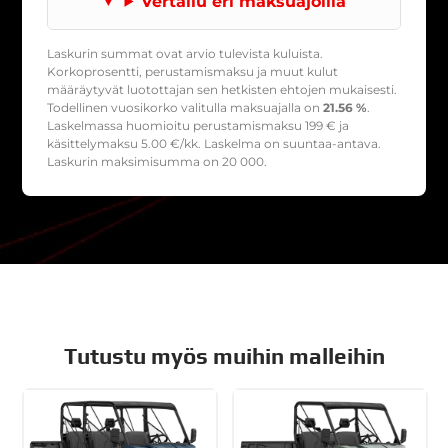
Vertailu eri maksuajoilla
Laskurin summat ovat arvio tulevista kuluista.
Korkoprosentti, perustamismaksu ja muut kulut
määräytyvät luotottajan sen hetkisten ehtojen mukaisesti.
Todellinen vuosikorko valitulla maksuajalla on
21.56 %
.
Laskelmassa huomioitu perustamismaksu
199
€ ja
käsittelymaksu
5.00
€/kk. Laskelma on suuntaa-antava.
Laskurin maksimisumma on 20 000.
Tutustu myös muihin malleihin