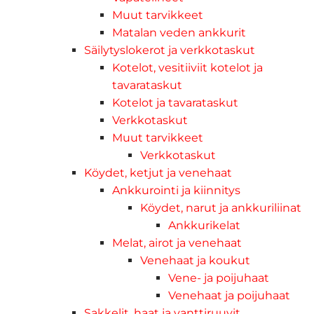
Muut tarvikkeet
Matalan veden ankkurit
Säilytyslokerot ja verkkotaskut
Kotelot, vesitiiviit kotelot ja
tavarataskut
Kotelot ja tavarataskut
Verkkotaskut
Muut tarvikkeet
Verkkotaskut
Köydet, ketjut ja venehaat
Ankkurointi ja kiinnitys
Köydet, narut ja ankkuriliinat
Ankkurikelat
Melat, airot ja venehaat
Venehaat ja koukut
Vene- ja poijuhaat
Venehaat ja poijuhaat
Sakkelit, haat ja vanttiruuvit