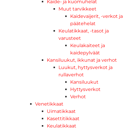
Kaide- ja kuomuhelat
Muut tarvikkeet
Kaidevaijerit, -verkot ja
päätehelat
Keulatikkaat, -tasot ja
varusteet
Keulakaiteet ja
kaidepylväät
Kansiluukut, ikkunat ja verhot
Luukut, hyttysverkot ja
rullaverhot
Kansiluukut
Hyttysverkot
Verhot
Venetikkaat
Uimatikkaat
Kasettitikkaat
Keulatikkaat