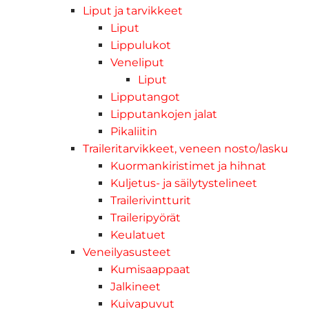
Liput ja tarvikkeet
Liput
Lippulukot
Veneliput
Liput
Lipputangot
Lipputankojen jalat
Pikaliitin
Traileritarvikkeet, veneen nosto/lasku
Kuormankiristimet ja hihnat
Kuljetus- ja säilytystelineet
Trailerivintturit
Traileripyörät
Keulatuet
Veneilyasusteet
Kumisaappaat
Jalkineet
Kuivapuvut