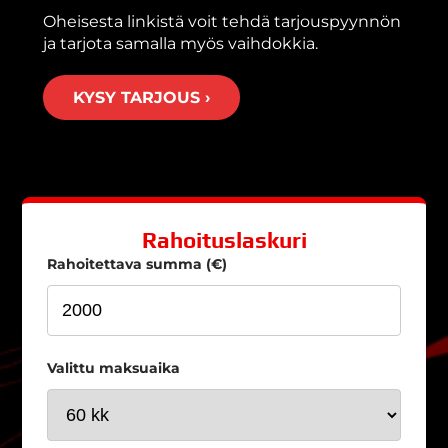
Oheisesta linkistä voit tehdä tarjouspyynnön
ja tarjota samalla myös vaihdokkia.
KYSY TARJOUS ›
Rahoituslaskuri
Rahoitettava summa (€)
Valittu maksuaika