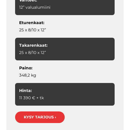
Vanteet:
12” valualumiini
Eturenkaat:
25 x 8/10 x 12”
Takarenkaat:
25 x 8/10 x 12”
Paino:
348,2 kg
Hinta:
11 390 € + tk
KYSY TARJOUS ›