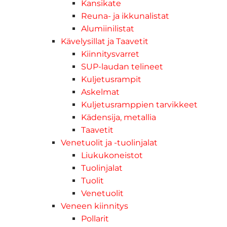
Kansikate
Reuna- ja ikkunalistat
Alumiinilistat
Kävelysillat ja Taavetit
Kiinnitysvarret
SUP-laudan telineet
Kuljetusrampit
Askelmat
Kuljetusramppien tarvikkeet
Kädensija, metallia
Taavetit
Venetuolit ja -tuolinjalat
Liukukoneistot
Tuolinjalat
Tuolit
Venetuolit
Veneen kiinnitys
Pollarit