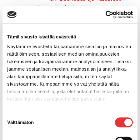
Suojavarusteet
TELAMATOT
Vapaa-aika
Variaattorin hihnat
Tämä sivusto käyttää evästeitä
Woody's ohjausraudat
Mönkijät
Käytämme evästeitä tarjoamamme sisällön ja mainosten
Can-Am traktorimönkijät
räätälöimiseen, sosiaalisen median ominaisuuksien
Can-Am traktorimönkijät 2025
tukemiseen ja kävijämäärämme analysoimiseen. Lisäksi
jaamme sosiaalisen median, mainosalan ja analytiikka-
Can-Am traktorimönkijät 2026
alan kumppaneillemme tietoja siitä, miten käytät
Can-Am SSV-Mallit
sivustoamme. Kumppanimme voivat yhdistää näitä
Traxter mallisto
tietoja muihin tietoihin, joita olet antanut heille tai joita on
Traxter 2025
kerätty, kun olet käyttänyt heidän palvelujaan.
Traxter 2026
Maverick mallisto
Lisätietoja:
karilainen.fi/tietosuoja
Suostumuksen
Maverick 2025
Välttämätön
valinta
Maverick 2026
Mönkijöiden lisävarusteet ja -tarvikkeet
Ajolasit