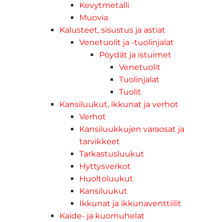
Kevytmetalli
Muovia
Kalusteet, sisustus ja astiat
Venetuolit ja -tuolinjalat
Pöydät ja istuimet
Venetuolit
Tuolinjalat
Tuolit
Kansiluukut, ikkunat ja verhot
Verhot
Kansiluukkujen varaosat ja
tarvikkeet
Tarkastusluukut
Hyttysverkot
Huoltoluukut
Kansiluukut
Ikkunat ja ikkunaventtiilit
Kaide- ja kuomuhelat