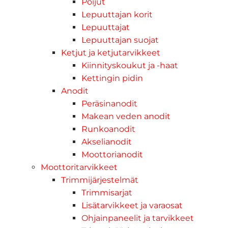
Poijut
Lepuuttajan korit
Lepuuttajat
Lepuuttajan suojat
Ketjut ja ketjutarvikkeet
Kiinnityskoukut ja -haat
Kettingin pidin
Anodit
Peräsinanodit
Makean veden anodit
Runkoanodit
Akselianodit
Moottorianodit
Moottoritarvikkeet
Trimmijärjestelmät
Trimmisarjat
Lisätarvikkeet ja varaosat
Ohjainpaneelit ja tarvikkeet