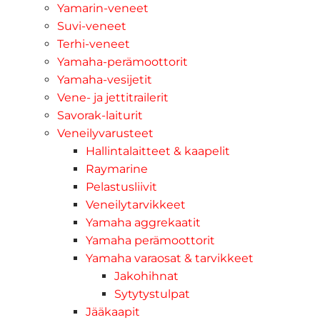
Yamarin-veneet
Suvi-veneet
Terhi-veneet
Yamaha-perämoottorit
Yamaha-vesijetit
Vene- ja jettitrailerit
Savorak-laiturit
Veneilyvarusteet
Hallintalaitteet & kaapelit
Raymarine
Pelastusliivit
Veneilytarvikkeet
Yamaha aggrekaatit
Yamaha perämoottorit
Yamaha varaosat & tarvikkeet
Jakohihnat
Sytytystulpat
Jääkaapit