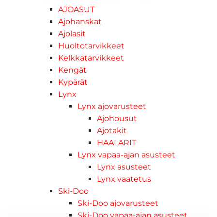
AJOASUT
Ajohanskat
Ajolasit
Huoltotarvikkeet
Kelkkatarvikkeet
Kengät
Kypärät
Lynx
Lynx ajovarusteet
Ajohousut
Ajotakit
HAALARIT
Lynx vapaa-ajan asusteet
Lynx asusteet
Lynx vaatetus
Ski-Doo
Ski-Doo ajovarusteet
Ski-Doo vapaa-ajan asusteet