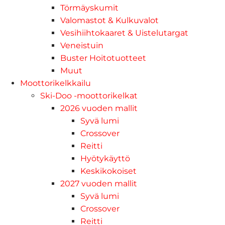
Törmäyskumit
Valomastot & Kulkuvalot
Vesihiihtokaaret & Uistelutargat
Veneistuin
Buster Hoitotuotteet
Muut
Moottorikelkkailu
Ski-Doo -moottorikelkat
2026 vuoden mallit
Syvä lumi
Crossover
Reitti
Hyötykäyttö
Keskikokoiset
2027 vuoden mallit
Syvä lumi
Crossover
Reitti