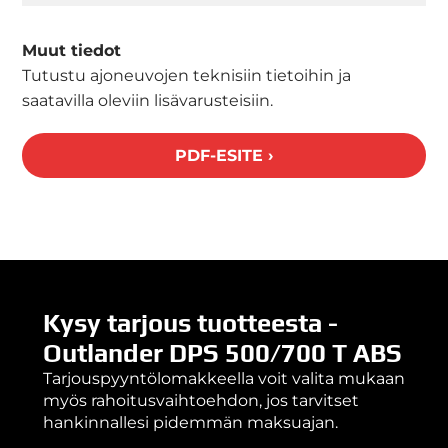
Muut tiedot
Tutustu ajoneuvojen teknisiin tietoihin ja
saatavilla oleviin lisävarusteisiin.
PDF-ESITE ›
Kysy tarjous tuotteesta -
Outlander DPS 500/700 T ABS
Tarjouspyyntölomakkeella voit valita mukaan
myös rahoitusvaihtoehdon, jos tarvitset
hankinnallesi pidemmän maksuajan.