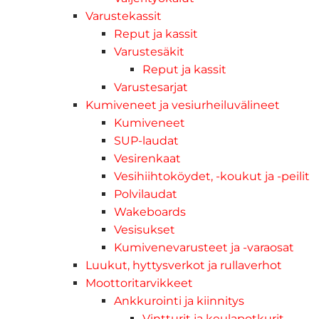
Varustekassit
Reput ja kassit
Varustesäkit
Reput ja kassit
Varustesarjat
Kumiveneet ja vesiurheiluvälineet
Kumiveneet
SUP-laudat
Vesirenkaat
Vesihiihtoköydet, -koukut ja -peilit
Polvilaudat
Wakeboards
Vesisukset
Kumivenevarusteet ja -varaosat
Luukut, hyttysverkot ja rullaverhot
Moottoritarvikkeet
Ankkurointi ja kiinnitys
Vintturit ja keulapotkurit