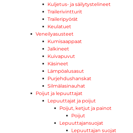
Kuljetus- ja säilytystelineet
Trailerivintturit
Traileripyörät
Keulatuet
Veneilyasusteet
Kumisaappaat
Jalkineet
Kuivapuvut
Käsineet
Lämpöalusasut
Purjehdushanskat
Silmälasinauhat
Poijut ja lepuuttajat
Lepuuttajat ja poijut
Poijut, ketjut ja painot
Poijut
Lepuuttajansuojat
Lepuuttajan suojat