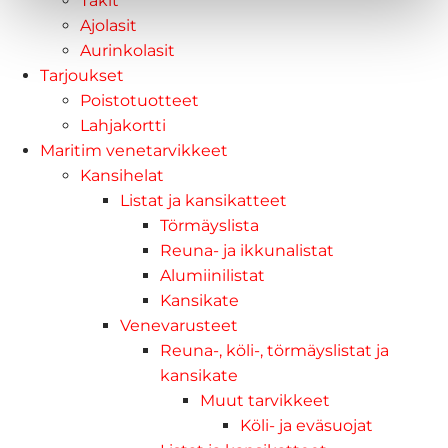
Takit
Ajolasit
Aurinkolasit
Tarjoukset
Poistotuotteet
Lahjakortti
Maritim venetarvikkeet
Kansihelat
Listat ja kansikatteet
Törmäyslista
Reuna- ja ikkunalistat
Alumiinilistat
Kansikate
Venevarusteet
Reuna-, köli-, törmäyslistat ja
kansikate
Muut tarvikkeet
Köli- ja eväsuojat