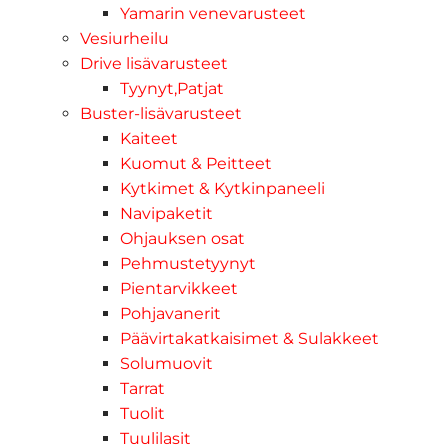
Yamarin venevarusteet
Vesiurheilu
Drive lisävarusteet
Tyynyt,Patjat
Buster-lisävarusteet
Kaiteet
Kuomut & Peitteet
Kytkimet & Kytkinpaneeli
Navipaketit
Ohjauksen osat
Pehmustetyynyt
Pientarvikkeet
Pohjavanerit
Päävirtakatkaisimet & Sulakkeet
Solumuovit
Tarrat
Tuolit
Tuulilasit