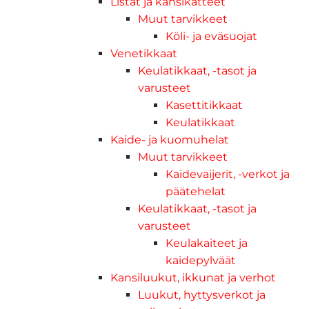
Listat ja kansikatteet
Muut tarvikkeet
Köli- ja eväsuojat
Venetikkaat
Keulatikkaat, -tasot ja
varusteet
Kasettitikkaat
Keulatikkaat
Kaide- ja kuomuhelat
Muut tarvikkeet
Kaidevaijerit, -verkot ja
päätehelat
Keulatikkaat, -tasot ja
varusteet
Keulakaiteet ja
kaidepylväät
Kansiluukut, ikkunat ja verhot
Luukut, hyttysverkot ja