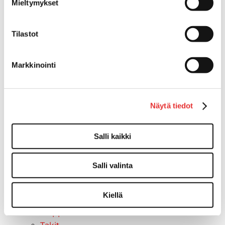
Mieltymykset
Asusteet
Can-Am varusteet
Tilastot
Huoltotarvikkeet
Motobatt akut
Puskulevyt
Markkinointi
Rengas/Vannesetit
Työvalot
Vinssit
Näytä tiedot
Piha ja puutarha
STIGA ajoleikkurit
Salli kaikki
STIGA ruohonleikkurit
STIGA robottileikkurit
STIGA pienkoneet
Salli valinta
STIGA lumilingot
Vapaa-aika
Kiellä
Paidat
Hupparit