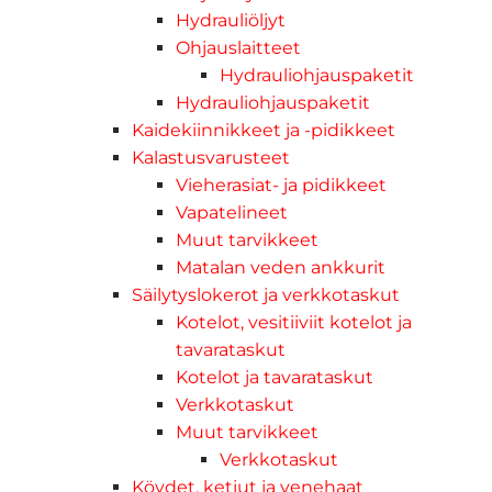
Hydrauliöljyt
Ohjauslaitteet
Hydrauliohjauspaketit
Hydrauliohjauspaketit
Kaidekiinnikkeet ja -pidikkeet
Kalastusvarusteet
Vieherasiat- ja pidikkeet
Vapatelineet
Muut tarvikkeet
Matalan veden ankkurit
Säilytyslokerot ja verkkotaskut
Kotelot, vesitiiviit kotelot ja
tavarataskut
Kotelot ja tavarataskut
Verkkotaskut
Muut tarvikkeet
Verkkotaskut
Köydet, ketjut ja venehaat