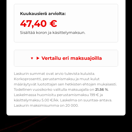
Kuukausierä arviolta:
47,40 €
Sisältää koron ja käsittelymaksun.
Vertailu eri maksuajoilla
Laskurin summat ovat arvio tulevista kuluista.
Korkoprosentti, perustamismaksu ja muut kulut
määräytyvät luotottajan sen hetkisten ehtojen mukaisesti.
Todellinen vuosikorko valitulla maksuajalla on
21.56 %
.
Laskelmassa huomioitu perustamismaksu
199
€ ja
käsittelymaksu
5.00
€/kk. Laskelma on suuntaa-antava.
Laskurin maksimisumma on 20 000.