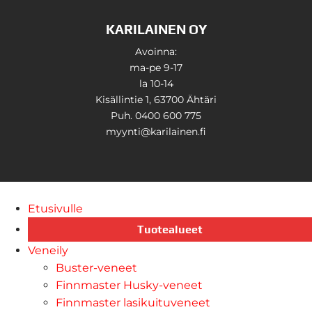
KARILAINEN OY
Avoinna:
ma-pe 9-17
la 10-14
Kisällintie 1, 63700 Ähtäri
Puh. 0400 600 775
myynti@karilainen.fi
Etusivulle
Tuotealueet
Veneily
Buster-veneet
Finnmaster Husky-veneet
Finnmaster lasikuituveneet