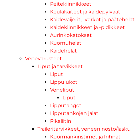
Peitekiinnikkeet
Keulakaiteet ja kaidepylväät
Kaidevaijerit, -verkot ja päätehelat
Kaidekiinnikkeet ja -pidikkeet
Aurinkokatokset
Kuomuhelat
Kaidehelat
Venevarusteet
Liput ja tarvikkeet
Liput
Lippulukot
Veneliput
Liput
Lipputangot
Lipputankojen jalat
Pikaliitin
Traileritarvikkeet, veneen nosto/lasku
Kuormankiristimet ja hihnat