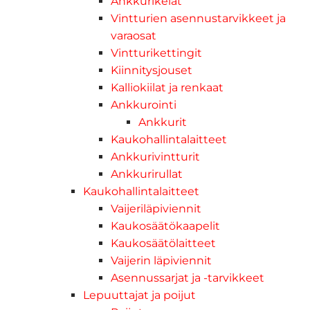
Ankkurikelat
Vintturien asennustarvikkeet ja
varaosat
Vintturikettingit
Kiinnitysjouset
Kalliokiilat ja renkaat
Ankkurointi
Ankkurit
Kaukohallintalaitteet
Ankkurivintturit
Ankkurirullat
Kaukohallintalaitteet
Vaijeriläpiviennit
Kaukosäätökaapelit
Kaukosäätölaitteet
Vaijerin läpiviennit
Asennussarjat ja -tarvikkeet
Lepuuttajat ja poijut