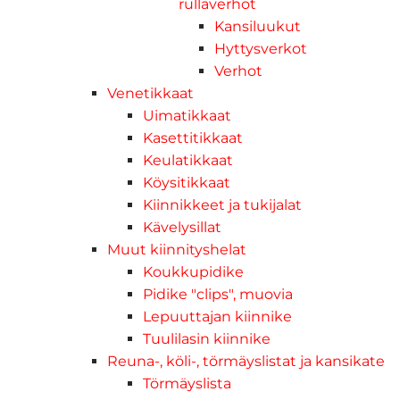
rullaverhot
Kansiluukut
Hyttysverkot
Verhot
Venetikkaat
Uimatikkaat
Kasettitikkaat
Keulatikkaat
Köysitikkaat
Kiinnikkeet ja tukijalat
Kävelysillat
Muut kiinnityshelat
Koukkupidike
Pidike "clips", muovia
Lepuuttajan kiinnike
Tuulilasin kiinnike
Reuna-, köli-, törmäyslistat ja kansikate
Törmäyslista