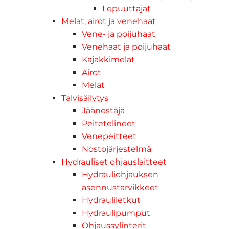
Lepuuttajat
Melat, airot ja venehaat
Vene- ja poijuhaat
Venehaat ja poijuhaat
Kajakkimelat
Airot
Melat
Talvisäilytys
Jäänestäjä
Peitetelineet
Venepeitteet
Nostojärjestelmä
Hydrauliset ohjauslaitteet
Hydrauliohjauksen
asennustarvikkeet
Hydrauliletkut
Hydraulipumput
Ohjaussylinterit