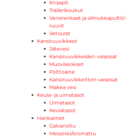
Knaapit
Trailerikoukut
Venerenkaat ja silmukkapultit/-
ruuvit
Vetourat
Kansiruuvikkeet
Jätevesi
Kansiruuvikkeiden varaosat
Muoviseokset
Polttoaine
Kansiruuvikkeitten varaosat
Makea vesi
Keula- ja uimatasot
Uimatasot
Keulatasot
Hankaimet
Galvanoitu
Messinki/kromattu