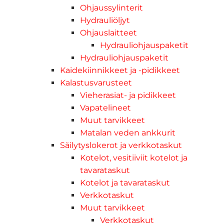
Ohjaussylinterit
Hydrauliöljyt
Ohjauslaitteet
Hydrauliohjauspaketit
Hydrauliohjauspaketit
Kaidekiinnikkeet ja -pidikkeet
Kalastusvarusteet
Vieherasiat- ja pidikkeet
Vapatelineet
Muut tarvikkeet
Matalan veden ankkurit
Säilytyslokerot ja verkkotaskut
Kotelot, vesitiiviit kotelot ja
tavarataskut
Kotelot ja tavarataskut
Verkkotaskut
Muut tarvikkeet
Verkkotaskut