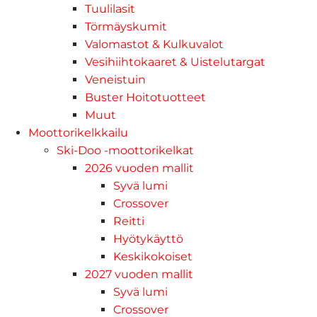
Tuulilasit
Törmäyskumit
Valomastot & Kulkuvalot
Vesihiihtokaaret & Uistelutargat
Veneistuin
Buster Hoitotuotteet
Muut
Moottorikelkkailu
Ski-Doo -moottorikelkat
2026 vuoden mallit
Syvä lumi
Crossover
Reitti
Hyötykäyttö
Keskikokoiset
2027 vuoden mallit
Syvä lumi
Crossover