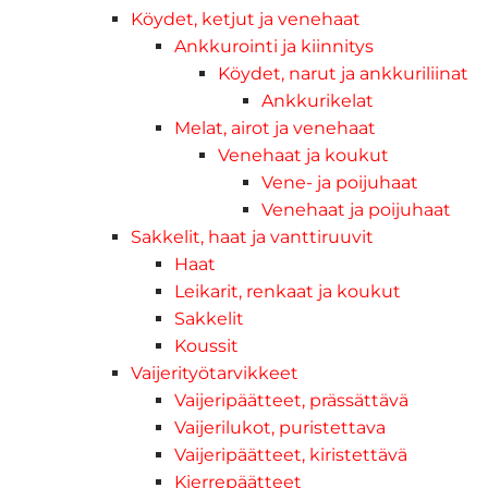
Köydet, ketjut ja venehaat
Ankkurointi ja kiinnitys
Köydet, narut ja ankkuriliinat
Ankkurikelat
Melat, airot ja venehaat
Venehaat ja koukut
Vene- ja poijuhaat
Venehaat ja poijuhaat
Sakkelit, haat ja vanttiruuvit
Haat
Leikarit, renkaat ja koukut
Sakkelit
Koussit
Vaijerityötarvikkeet
Vaijeripäätteet, prässättävä
Vaijerilukot, puristettava
Vaijeripäätteet, kiristettävä
Kierrepäätteet