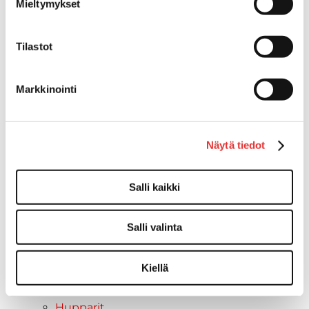
Mieltymykset
Ajolasit
Asusteet
Tilastot
Can-Am varusteet
Huoltotarvikkeet
Motobatt akut
Markkinointi
Puskulevyt
Rengas/Vannesetit
Työvalot
Näytä tiedot
Vinssit
Piha ja puutarha
STIGA ajoleikkurit
Salli kaikki
STIGA ruohonleikkurit
STIGA robottileikkurit
Salli valinta
STIGA pienkoneet
STIGA lumilingot
Kiellä
Vapaa-aika
Paidat
Hupparit