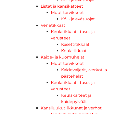
Listat ja kansikatteet
Muut tarvikkeet
Köli- ja eväsuojat
Venetikkaat
Keulatikkaat, -tasot ja
varusteet
Kasettitikkaat
Keulatikkaat
Kaide- ja kuomuhelat
Muut tarvikkeet
Kaidevaijerit, -verkot ja
päätehelat
Keulatikkaat, -tasot ja
varusteet
Keulakaiteet ja
kaidepylväät
Kansiluukut, ikkunat ja verhot