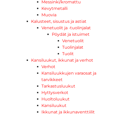
Messinki/kromattu
Kevytmetalli
Muovia
Kalusteet, sisustus ja astiat
Venetuolit ja -tuolinjalat
Pöydät ja istuimet
Venetuolit
Tuolinjalat
Tuolit
Kansiluukut, ikkunat ja verhot
Verhot
Kansiluukkujen varaosat ja
tarvikkeet
Tarkastusluukut
Hyttysverkot
Huoltoluukut
Kansiluukut
Ikkunat ja ikkunaventtiilit