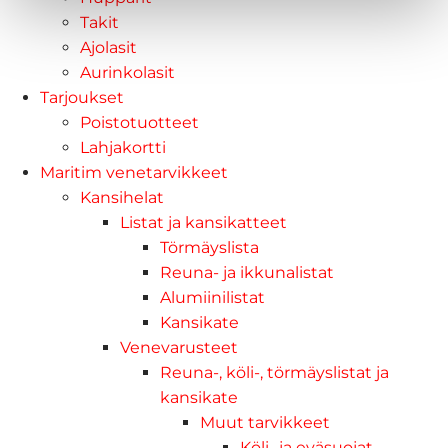
Takit
Ajolasit
Aurinkolasit
Tarjoukset
Poistotuotteet
Lahjakortti
Maritim venetarvikkeet
Kansihelat
Listat ja kansikatteet
Törmäyslista
Reuna- ja ikkunalistat
Alumiinilistat
Kansikate
Venevarusteet
Reuna-, köli-, törmäyslistat ja
kansikate
Muut tarvikkeet
Köli- ja eväsuojat