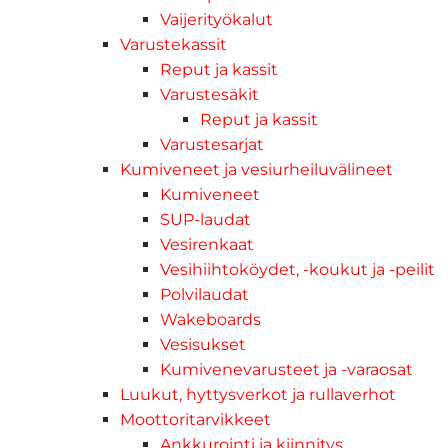
Vaijerityökalut
Varustekassit
Reput ja kassit
Varustesäkit
Reput ja kassit
Varustesarjat
Kumiveneet ja vesiurheiluvälineet
Kumiveneet
SUP-laudat
Vesirenkaat
Vesihiihtoköydet, -koukut ja -peilit
Polvilaudat
Wakeboards
Vesisukset
Kumivenevarusteet ja -varaosat
Luukut, hyttysverkot ja rullaverhot
Moottoritarvikkeet
Ankkurointi ja kiinnitys