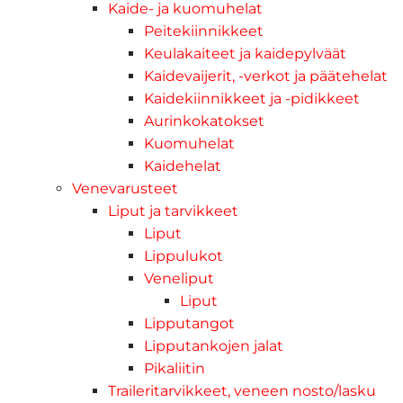
Kaide- ja kuomuhelat
Peitekiinnikkeet
Keulakaiteet ja kaidepylväät
Kaidevaijerit, -verkot ja päätehelat
Kaidekiinnikkeet ja -pidikkeet
Aurinkokatokset
Kuomuhelat
Kaidehelat
Venevarusteet
Liput ja tarvikkeet
Liput
Lippulukot
Veneliput
Liput
Lipputangot
Lipputankojen jalat
Pikaliitin
Traileritarvikkeet, veneen nosto/lasku