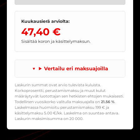
Kuukausierä arviolta:
47,40 €
Sisältää koron ja käsittelymaksun.
Vertailu eri maksuajoilla
Laskurin summat ovat arvio tulevista kuluista.
Korkoprosentti, perustamismaksu ja muut kulut
määräytyvät luotottajan sen hetkisten ehtojen mukaisesti.
Todellinen vuosikorko valitulla maksuajalla on
21.56 %
.
Laskelmassa huomioitu perustamismaksu
199
€ ja
käsittelymaksu
5.00
€/kk. Laskelma on suuntaa-antava.
Laskurin maksimisumma on 20 000.