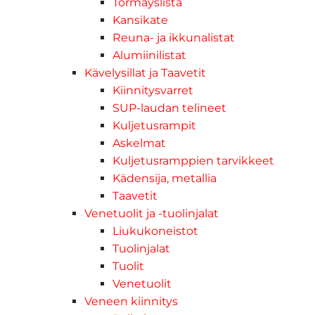
Törmäyslista
Kansikate
Reuna- ja ikkunalistat
Alumiinilistat
Kävelysillat ja Taavetit
Kiinnitysvarret
SUP-laudan telineet
Kuljetusrampit
Askelmat
Kuljetusramppien tarvikkeet
Kädensija, metallia
Taavetit
Venetuolit ja -tuolinjalat
Liukukoneistot
Tuolinjalat
Tuolit
Venetuolit
Veneen kiinnitys