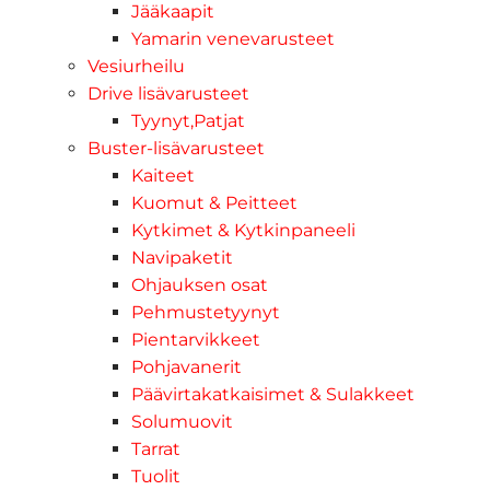
Jääkaapit
Yamarin venevarusteet
Vesiurheilu
Drive lisävarusteet
Tyynyt,Patjat
Buster-lisävarusteet
Kaiteet
Kuomut & Peitteet
Kytkimet & Kytkinpaneeli
Navipaketit
Ohjauksen osat
Pehmustetyynyt
Pientarvikkeet
Pohjavanerit
Päävirtakatkaisimet & Sulakkeet
Solumuovit
Tarrat
Tuolit