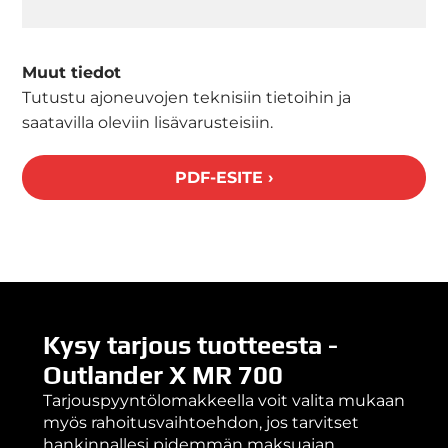
Muut tiedot
Tutustu ajoneuvojen teknisiin tietoihin ja
saatavilla oleviin lisävarusteisiin.
PDF-ESITE ›
Kysy tarjous tuotteesta -
Outlander X MR 700
Tarjouspyyntölomakkeella voit valita mukaan
myös rahoitusvaihtoehdon, jos tarvitset
hankinnallesi pidemmän maksuajan.