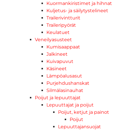
Kuormankiristimet ja hihnat
Kuljetus- ja säilytystelineet
Trailerivintturit
Traileripyörät
Keulatuet
Veneilyasusteet
Kumisaappaat
Jalkineet
Kuivapuvut
Käsineet
Lämpöalusasut
Purjehdushanskat
Silmälasinauhat
Poijut ja lepuuttajat
Lepuuttajat ja poijut
Poijut, ketjut ja painot
Poijut
Lepuuttajansuojat