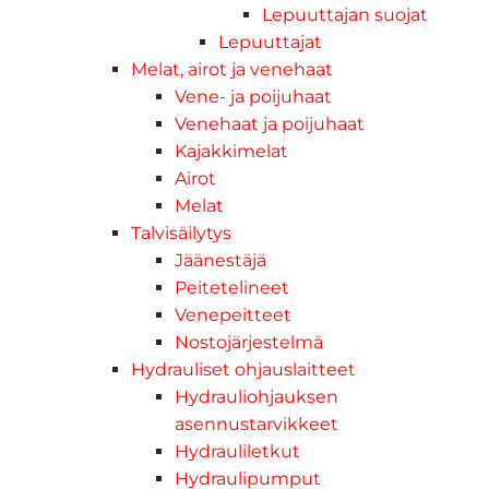
Lepuuttajan suojat
Lepuuttajat
Melat, airot ja venehaat
Vene- ja poijuhaat
Venehaat ja poijuhaat
Kajakkimelat
Airot
Melat
Talvisäilytys
Jäänestäjä
Peitetelineet
Venepeitteet
Nostojärjestelmä
Hydrauliset ohjauslaitteet
Hydrauliohjauksen
asennustarvikkeet
Hydrauliletkut
Hydraulipumput