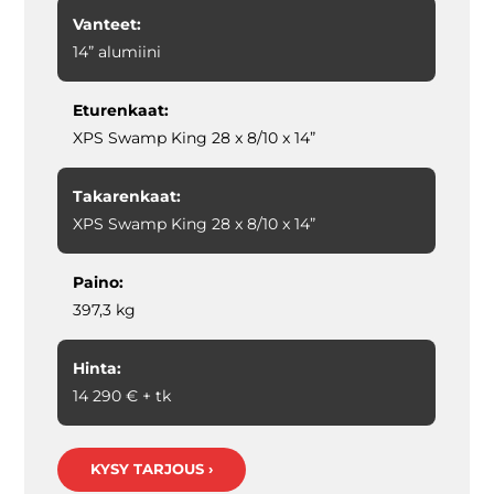
Vanteet:
14” alumiini
Eturenkaat:
XPS Swamp King 28 x 8/10 x 14”
Takarenkaat:
XPS Swamp King 28 x 8/10 x 14”
Paino:
397,3 kg
Hinta:
14 290 € + tk
KYSY TARJOUS ›