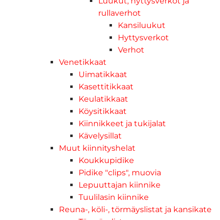
Luukut, hyttysverkot ja
rullaverhot
Kansiluukut
Hyttysverkot
Verhot
Venetikkaat
Uimatikkaat
Kasettitikkaat
Keulatikkaat
Köysitikkaat
Kiinnikkeet ja tukijalat
Kävelysillat
Muut kiinnityshelat
Koukkupidike
Pidike "clips", muovia
Lepuuttajan kiinnike
Tuulilasin kiinnike
Reuna-, köli-, törmäyslistat ja kansikate