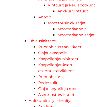
Vintturit ja keulapotkurit
Ankkurivintturit
Anodit
Moottorisinkkisarjat
Moottorianodit
Moottorianodisarjat
Ohjauslaitteet
Ruoriohjaus tarvikkeet
Ohjauskaapelit
Kaapeliohjauslaitteet
Kaapeliohjauksen
asennustarvikkeet
Ruoriohjaus
Pedestalit
Ohjauspyörät ja ruorit
Asennustarvikkeet
Ankkurointi ja kiinnitys
Ankkurit