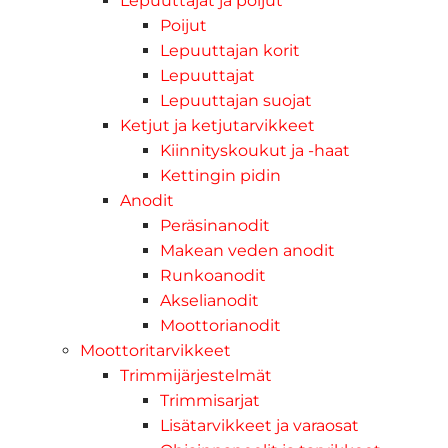
Lepuuttajat ja poijut
Poijut
Lepuuttajan korit
Lepuuttajat
Lepuuttajan suojat
Ketjut ja ketjutarvikkeet
Kiinnityskoukut ja -haat
Kettingin pidin
Anodit
Peräsinanodit
Makean veden anodit
Runkoanodit
Akselianodit
Moottorianodit
Moottoritarvikkeet
Trimmijärjestelmät
Trimmisarjat
Lisätarvikkeet ja varaosat