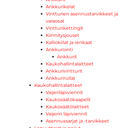
Ankkurikelat
Vintturien asennustarvikkeet ja
varaosat
Vintturikettingit
Kiinnitysjouset
Kalliokiilat ja renkaat
Ankkurointi
Ankkurit
Kaukohallintalaitteet
Ankkurivintturit
Ankkurirullat
Kaukohallintalaitteet
Vaijeriläpiviennit
Kaukosäätökaapelit
Kaukosäätölaitteet
Vaijerin läpiviennit
Asennussarjat ja -tarvikkeet