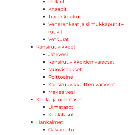
Pollarit
Knaapit
Trailerikoukut
Venerenkaat ja silmukkapultit/-
ruuvit
Vetourat
Kansiruuvikkeet
Jätevesi
Kansiruuvikkeiden varaosat
Muoviseokset
Polttoaine
Kansiruuvikkeitten varaosat
Makea vesi
Keula- ja uimatasot
Uimatasot
Keulatasot
Hankaimet
Galvanoitu