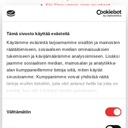
Ski-Doo vapaa-ajan asusteet
Suojavarusteet
TELAMATOT
Vapaa-aika
Tämä sivusto käyttää evästeitä
Variaattorin hihnat
Woody's ohjausraudat
Käytämme evästeitä tarjoamamme sisällön ja mainosten
Mönkijät
räätälöimiseen, sosiaalisen median ominaisuuksien
Can-Am traktorimönkijät
tukemiseen ja kävijämäärämme analysoimiseen. Lisäksi
Can-Am traktorimönkijät 2025
jaamme sosiaalisen median, mainosalan ja analytiikka-
Can-Am traktorimönkijät 2026
alan kumppaneillemme tietoja siitä, miten käytät
Can-Am SSV-Mallit
sivustoamme. Kumppanimme voivat yhdistää näitä
tietoja muihin tietoihin, joita olet antanut heille tai joita on
Traxter mallisto
kerätty, kun olet käyttänyt heidän palvelujaan.
Traxter 2025
Traxter 2026
Lisätietoja:
karilainen.fi/tietosuoja
Maverick mallisto
Suostumuksen
Välttämätön
Maverick 2025
valinta
Maverick 2026
Mönkijöiden lisävarusteet ja -tarvikkeet