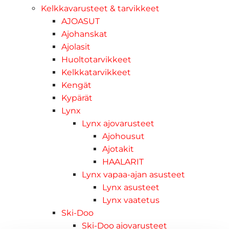
Kelkkavarusteet & tarvikkeet
AJOASUT
Ajohanskat
Ajolasit
Huoltotarvikkeet
Kelkkatarvikkeet
Kengät
Kypärät
Lynx
Lynx ajovarusteet
Ajohousut
Ajotakit
HAALARIT
Lynx vapaa-ajan asusteet
Lynx asusteet
Lynx vaatetus
Ski-Doo
Ski-Doo ajovarusteet