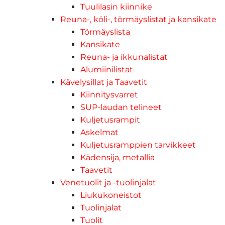
Tuulilasin kiinnike
Reuna-, köli-, törmäyslistat ja kansikate
Törmäyslista
Kansikate
Reuna- ja ikkunalistat
Alumiinilistat
Kävelysillat ja Taavetit
Kiinnitysvarret
SUP-laudan telineet
Kuljetusrampit
Askelmat
Kuljetusramppien tarvikkeet
Kädensija, metallia
Taavetit
Venetuolit ja -tuolinjalat
Liukukoneistot
Tuolinjalat
Tuolit