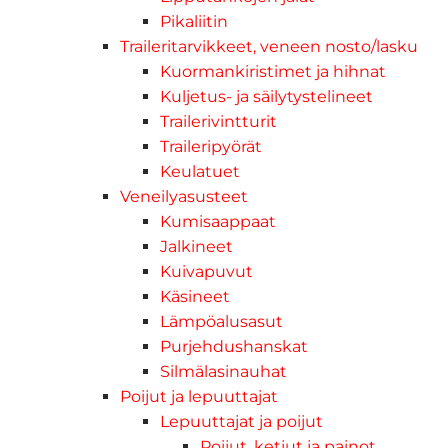
Pikaliitin
Traileritarvikkeet, veneen nosto/lasku
Kuormankiristimet ja hihnat
Kuljetus- ja säilytystelineet
Trailerivintturit
Traileripyörät
Keulatuet
Veneilyasusteet
Kumisaappaat
Jalkineet
Kuivapuvut
Käsineet
Lämpöalusasut
Purjehdushanskat
Silmälasinauhat
Poijut ja lepuuttajat
Lepuuttajat ja poijut
Poijut, ketjut ja painot