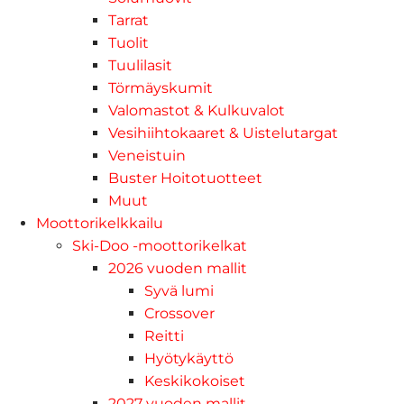
Tarrat
Tuolit
Tuulilasit
Törmäyskumit
Valomastot & Kulkuvalot
Vesihiihtokaaret & Uistelutargat
Veneistuin
Buster Hoitotuotteet
Muut
Moottorikelkkailu
Ski-Doo -moottorikelkat
2026 vuoden mallit
Syvä lumi
Crossover
Reitti
Hyötykäyttö
Keskikokoiset
2027 vuoden mallit