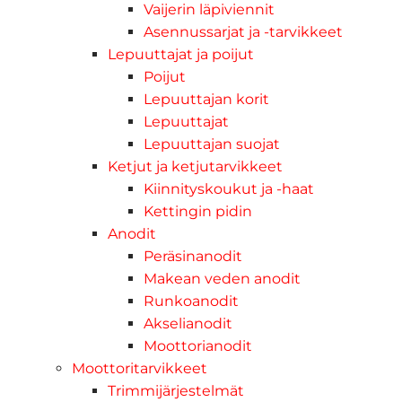
Vaijerin läpiviennit
Asennussarjat ja -tarvikkeet
Lepuuttajat ja poijut
Poijut
Lepuuttajan korit
Lepuuttajat
Lepuuttajan suojat
Ketjut ja ketjutarvikkeet
Kiinnityskoukut ja -haat
Kettingin pidin
Anodit
Peräsinanodit
Makean veden anodit
Runkoanodit
Akselianodit
Moottorianodit
Moottoritarvikkeet
Trimmijärjestelmät