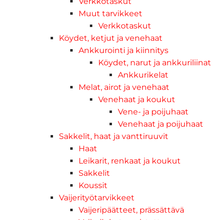
Verkkotaskut
Muut tarvikkeet
Verkkotaskut
Köydet, ketjut ja venehaat
Ankkurointi ja kiinnitys
Köydet, narut ja ankkuriliinat
Ankkurikelat
Melat, airot ja venehaat
Venehaat ja koukut
Vene- ja poijuhaat
Venehaat ja poijuhaat
Sakkelit, haat ja vanttiruuvit
Haat
Leikarit, renkaat ja koukut
Sakkelit
Koussit
Vaijerityötarvikkeet
Vaijeripäätteet, prässättävä