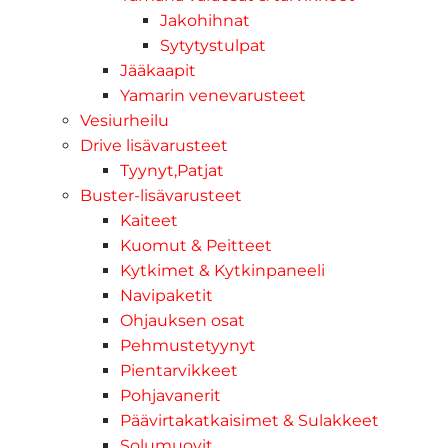
Jakohihnat
Sytytystulpat
Jääkaapit
Yamarin venevarusteet
Vesiurheilu
Drive lisävarusteet
Tyynyt,Patjat
Buster-lisävarusteet
Kaiteet
Kuomut & Peitteet
Kytkimet & Kytkinpaneeli
Navipaketit
Ohjauksen osat
Pehmustetyynyt
Pientarvikkeet
Pohjavanerit
Päävirtakatkaisimet & Sulakkeet
Solumuovit