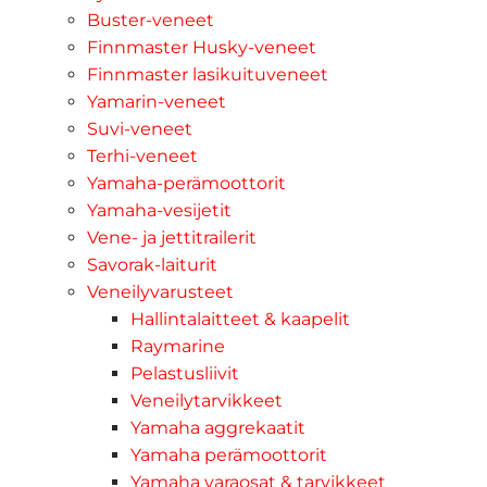
Buster-veneet
Finnmaster Husky-veneet
Finnmaster lasikuituveneet
Yamarin-veneet
Suvi-veneet
Terhi-veneet
Yamaha-perämoottorit
Yamaha-vesijetit
Vene- ja jettitrailerit
Savorak-laiturit
Veneilyvarusteet
Hallintalaitteet & kaapelit
Raymarine
Pelastusliivit
Veneilytarvikkeet
Yamaha aggrekaatit
Yamaha perämoottorit
Yamaha varaosat & tarvikkeet