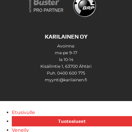
KARILAINEN OY
Avoinna:
ma-pe 9-17
la 10-14
Kisällintie 1, 63700 Ähtäri
Puh. 0400 600 775
myynti@karilainen.fi
Etusivulle
Tuotealueet
Veneily