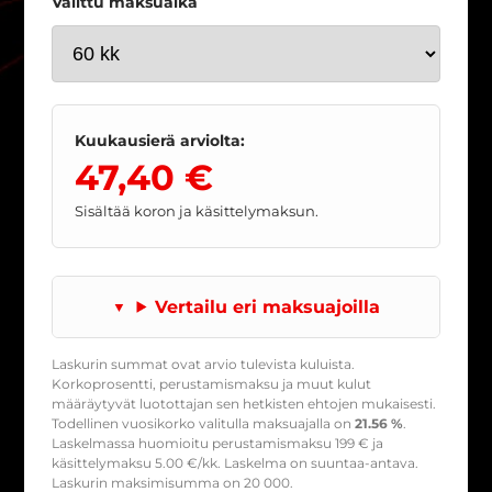
Valittu maksuaika
Kuukausierä arviolta:
47,40 €
Sisältää koron ja käsittelymaksun.
Vertailu eri maksuajoilla
Laskurin summat ovat arvio tulevista kuluista.
Korkoprosentti, perustamismaksu ja muut kulut
määräytyvät luotottajan sen hetkisten ehtojen mukaisesti.
Todellinen vuosikorko valitulla maksuajalla on
21.56 %
.
Laskelmassa huomioitu perustamismaksu
199
€ ja
käsittelymaksu
5.00
€/kk. Laskelma on suuntaa-antava.
Laskurin maksimisumma on 20 000.