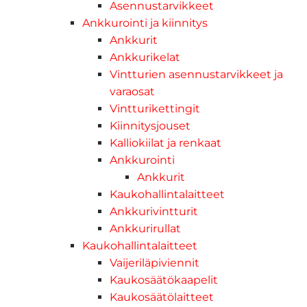
Asennustarvikkeet
Ankkurointi ja kiinnitys
Ankkurit
Ankkurikelat
Vintturien asennustarvikkeet ja
varaosat
Vintturikettingit
Kiinnitysjouset
Kalliokiilat ja renkaat
Ankkurointi
Ankkurit
Kaukohallintalaitteet
Ankkurivintturit
Ankkurirullat
Kaukohallintalaitteet
Vaijeriläpiviennit
Kaukosäätökaapelit
Kaukosäätölaitteet