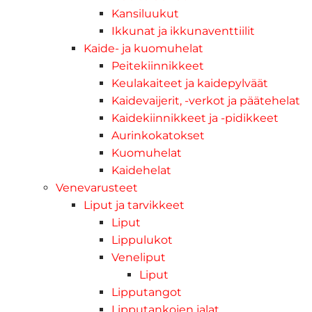
Kansiluukut
Ikkunat ja ikkunaventtiilit
Kaide- ja kuomuhelat
Peitekiinnikkeet
Keulakaiteet ja kaidepylväät
Kaidevaijerit, -verkot ja päätehelat
Kaidekiinnikkeet ja -pidikkeet
Aurinkokatokset
Kuomuhelat
Kaidehelat
Venevarusteet
Liput ja tarvikkeet
Liput
Lippulukot
Veneliput
Liput
Lipputangot
Lipputankojen jalat