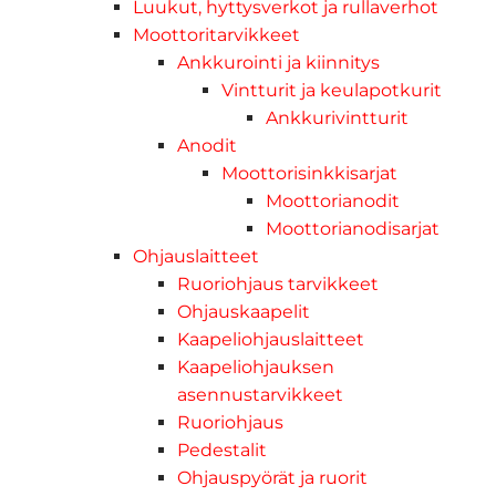
Luukut, hyttysverkot ja rullaverhot
Moottoritarvikkeet
Ankkurointi ja kiinnitys
Vintturit ja keulapotkurit
Ankkurivintturit
Anodit
Moottorisinkkisarjat
Moottorianodit
Moottorianodisarjat
Ohjauslaitteet
Ruoriohjaus tarvikkeet
Ohjauskaapelit
Kaapeliohjauslaitteet
Kaapeliohjauksen
asennustarvikkeet
Ruoriohjaus
Pedestalit
Ohjauspyörät ja ruorit