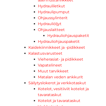
asennustarvikkeet
Hydrauliletkut
Hydraulipumput
Ohjaussylinterit
Hydrauliöljyt
Ohjauslaitteet
Hydrauliohjauspaketit
Hydrauliohjauspaketit
Kaidekiinnikkeet ja -pidikkeet
Kalastusvarusteet
Vieherasiat- ja pidikkeet
Vapatelineet
Muut tarvikkeet
Matalan veden ankkurit
Säilytyslokerot ja verkkotaskut
Kotelot, vesitiiviit kotelot ja
tavarataskut
Kotelot ja tavarataskut