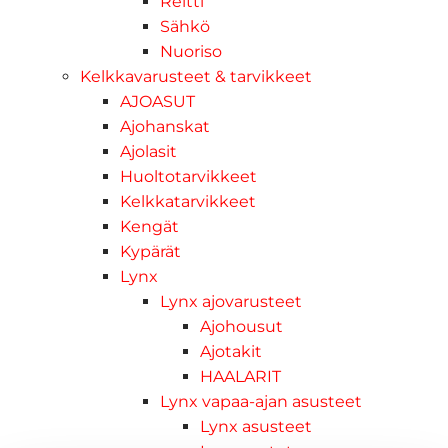
Reitti
Sähkö
Nuoriso
Kelkkavarusteet & tarvikkeet
AJOASUT
Ajohanskat
Ajolasit
Huoltotarvikkeet
Kelkkatarvikkeet
Kengät
Kypärät
Lynx
Lynx ajovarusteet
Ajohousut
Ajotakit
HAALARIT
Lynx vapaa-ajan asusteet
Lynx asusteet