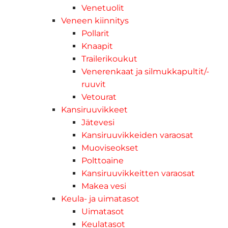
Venetuolit
Veneen kiinnitys
Pollarit
Knaapit
Trailerikoukut
Venerenkaat ja silmukkapultit/-
ruuvit
Vetourat
Kansiruuvikkeet
Jätevesi
Kansiruuvikkeiden varaosat
Muoviseokset
Polttoaine
Kansiruuvikkeitten varaosat
Makea vesi
Keula- ja uimatasot
Uimatasot
Keulatasot