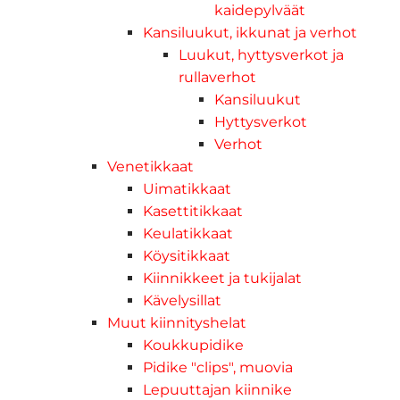
kaidepylväät
Kansiluukut, ikkunat ja verhot
Luukut, hyttysverkot ja
rullaverhot
Kansiluukut
Hyttysverkot
Verhot
Venetikkaat
Uimatikkaat
Kasettitikkaat
Keulatikkaat
Köysitikkaat
Kiinnikkeet ja tukijalat
Kävelysillat
Muut kiinnityshelat
Koukkupidike
Pidike "clips", muovia
Lepuuttajan kiinnike