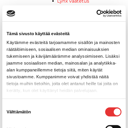
Lynx vaatetus
Ski-Doo
Ski-Doo ajovarusteet
Ski-Doo vapaa-ajan asusteet
Suojavarusteet
Tämä sivusto käyttää evästeitä
TELAMATOT
Käytämme evästeitä tarjoamamme sisällön ja mainosten
Vapaa-aika
räätälöimiseen, sosiaalisen median ominaisuuksien
Variaattorin hihnat
tukemiseen ja kävijämäärämme analysoimiseen. Lisäksi
Woody's ohjausraudat
jaamme sosiaalisen median, mainosalan ja analytiikka-
Mönkijät
alan kumppaneillemme tietoja siitä, miten käytät
Can-Am traktorimönkijät
sivustoamme. Kumppanimme voivat yhdistää näitä
Can-Am traktorimönkijät 2025
tietoja muihin tietoihin, joita olet antanut heille tai joita on
Can-Am traktorimönkijät 2026
kerätty, kun olet käyttänyt heidän palvelujaan.
Can-Am SSV-Mallit
Traxter mallisto
Lisätietoja:
karilainen.fi/tietosuoja
Suostumuksen
Traxter 2025
Välttämätön
valinta
Traxter 2026
Maverick mallisto