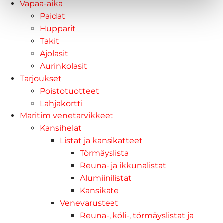
Vapaa-aika
Paidat
Hupparit
Takit
Ajolasit
Aurinkolasit
Tarjoukset
Poistotuotteet
Lahjakortti
Maritim venetarvikkeet
Kansihelat
Listat ja kansikatteet
Törmäyslista
Reuna- ja ikkunalistat
Alumiinilistat
Kansikate
Venevarusteet
Reuna-, köli-, törmäyslistat ja