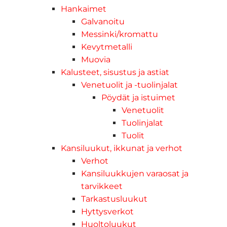
Hankaimet
Galvanoitu
Messinki/kromattu
Kevytmetalli
Muovia
Kalusteet, sisustus ja astiat
Venetuolit ja -tuolinjalat
Pöydät ja istuimet
Venetuolit
Tuolinjalat
Tuolit
Kansiluukut, ikkunat ja verhot
Verhot
Kansiluukkujen varaosat ja
tarvikkeet
Tarkastusluukut
Hyttysverkot
Huoltoluukut