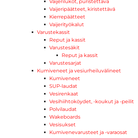
Vaijerilukot, puristettava
Vaijeripäätteet, kiristettävä
Kierrepäätteet
Vaijerityökalut
Varustekassit
Reput ja kassit
Varustesäkit
Reput ja kassit
Varustesarjat
Kumiveneet ja vesiurheiluvälineet
Kumiveneet
SUP-laudat
Vesirenkaat
Vesihiihtoköydet, -koukut ja -peilit
Polvilaudat
Wakeboards
Vesisukset
Kumivenevarusteet ja -varaosat