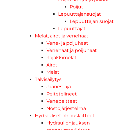
Poijut
Lepuuttajansuojat
Lepuuttajan suojat
Lepuuttajat
Melat, airot ja venehaat
Vene- ja poijuhaat
Venehaat ja poijuhaat
Kajakkimelat
Airot
Melat
Talvisäilytys
Jäänestäjä
Peitetelineet
Venepeitteet
Nostojärjestelmä
Hydrauliset ohjauslaitteet
Hydrauliohjauksen