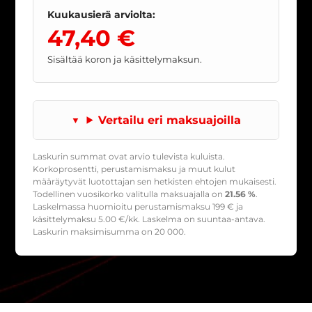
Kuukausierä arviolta:
47,40 €
Sisältää koron ja käsittelymaksun.
Vertailu eri maksuajoilla
Laskurin summat ovat arvio tulevista kuluista.
Korkoprosentti, perustamismaksu ja muut kulut
määräytyvät luotottajan sen hetkisten ehtojen mukaisesti.
Todellinen vuosikorko valitulla maksuajalla on
21.56 %
.
Laskelmassa huomioitu perustamismaksu
199
€ ja
käsittelymaksu
5.00
€/kk. Laskelma on suuntaa-antava.
Laskurin maksimisumma on 20 000.