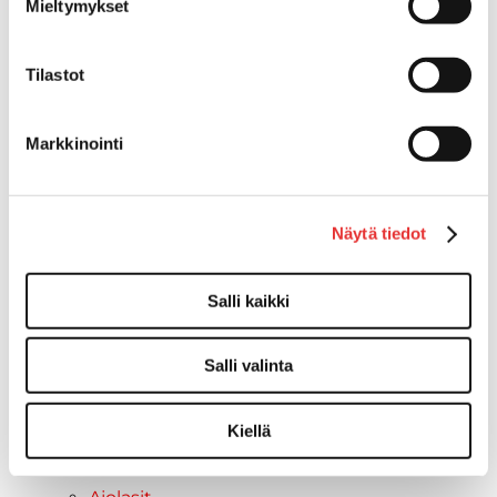
Mieltymykset
Can-Am varusteet
Huoltotarvikkeet
Tilastot
Motobatt akut
Puskulevyt
Rengas/Vannesetit
Markkinointi
Työvalot
Vinssit
Piha ja puutarha
Näytä tiedot
STIGA ajoleikkurit
STIGA ruohonleikkurit
Salli kaikki
STIGA robottileikkurit
STIGA pienkoneet
STIGA lumilingot
Salli valinta
Vapaa-aika
Paidat
Kiellä
Hupparit
Takit