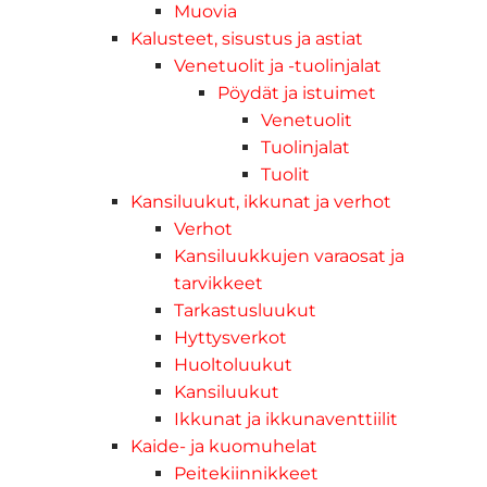
Muovia
Kalusteet, sisustus ja astiat
Venetuolit ja -tuolinjalat
Pöydät ja istuimet
Venetuolit
Tuolinjalat
Tuolit
Kansiluukut, ikkunat ja verhot
Verhot
Kansiluukkujen varaosat ja
tarvikkeet
Tarkastusluukut
Hyttysverkot
Huoltoluukut
Kansiluukut
Ikkunat ja ikkunaventtiilit
Kaide- ja kuomuhelat
Peitekiinnikkeet