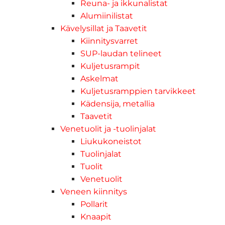
Reuna- ja ikkunalistat
Alumiinilistat
Kävelysillat ja Taavetit
Kiinnitysvarret
SUP-laudan telineet
Kuljetusrampit
Askelmat
Kuljetusramppien tarvikkeet
Kädensija, metallia
Taavetit
Venetuolit ja -tuolinjalat
Liukukoneistot
Tuolinjalat
Tuolit
Venetuolit
Veneen kiinnitys
Pollarit
Knaapit