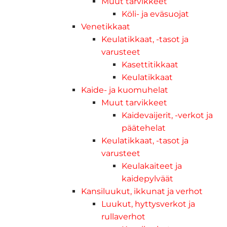
Muut tarvikkeet
Köli- ja eväsuojat
Venetikkaat
Keulatikkaat, -tasot ja
varusteet
Kasettitikkaat
Keulatikkaat
Kaide- ja kuomuhelat
Muut tarvikkeet
Kaidevaijerit, -verkot ja
päätehelat
Keulatikkaat, -tasot ja
varusteet
Keulakaiteet ja
kaidepylväät
Kansiluukut, ikkunat ja verhot
Luukut, hyttysverkot ja
rullaverhot