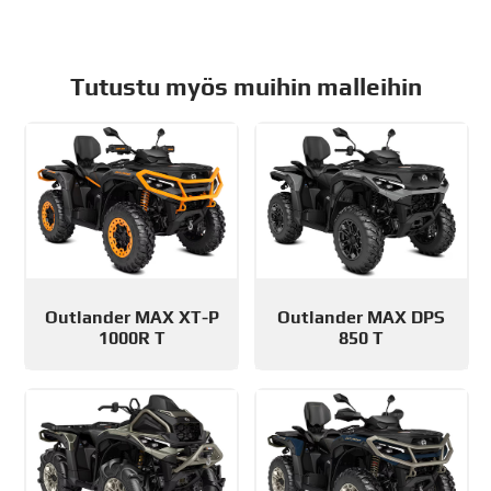
Tutustu myös muihin malleihin
Outlander MAX XT-P
Outlander MAX DPS
1000R T
850 T