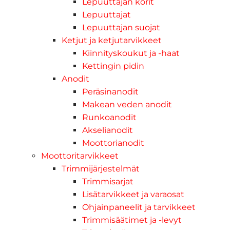
Lepuuttajan korit
Lepuuttajat
Lepuuttajan suojat
Ketjut ja ketjutarvikkeet
Kiinnityskoukut ja -haat
Kettingin pidin
Anodit
Peräsinanodit
Makean veden anodit
Runkoanodit
Akselianodit
Moottorianodit
Moottoritarvikkeet
Trimmijärjestelmät
Trimmisarjat
Lisätarvikkeet ja varaosat
Ohjainpaneelit ja tarvikkeet
Trimmisäätimet ja -levyt