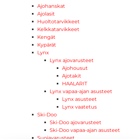
Ajohanskat
Ajolasit
Huoltotarvikkeet
Kelkkatarvikkeet
Kengät
Kypärät
Lynx
Lynx ajovarusteet
Ajohousut
Ajotakit
HAALARIT
Lynx vapaa-ajan asusteet
Lynx asusteet
Lynx vaatetus
Ski-Doo
Ski-Doo ajovarusteet
Ski-Doo vapaa-ajan asusteet
Suojavarusteet