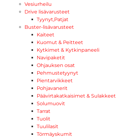
Vesiurheilu
Drive lisävarusteet
Tyynyt,Patjat
Buster-lisävarusteet
Kaiteet
Kuomut & Peitteet
Kytkimet & Kytkinpaneeli
Navipaketit
Ohjauksen osat
Pehmustetyynyt
Pientarvikkeet
Pohjavanerit
Päävirtakatkaisimet & Sulakkeet
Solumuovit
Tarrat
Tuolit
Tuulilasit
Törmäyskumit