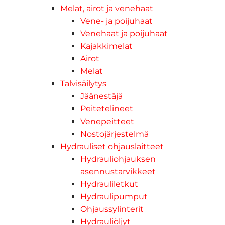
Melat, airot ja venehaat
Vene- ja poijuhaat
Venehaat ja poijuhaat
Kajakkimelat
Airot
Melat
Talvisäilytys
Jäänestäjä
Peitetelineet
Venepeitteet
Nostojärjestelmä
Hydrauliset ohjauslaitteet
Hydrauliohjauksen
asennustarvikkeet
Hydrauliletkut
Hydraulipumput
Ohjaussylinterit
Hydrauliöljyt