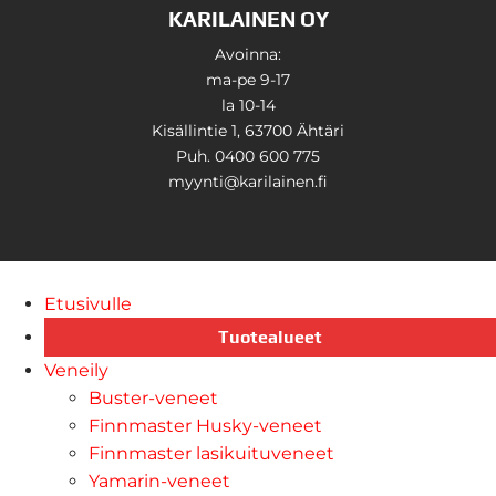
KARILAINEN OY
Avoinna:
ma-pe 9-17
la 10-14
Kisällintie 1, 63700 Ähtäri
Puh. 0400 600 775
myynti@karilainen.fi
Etusivulle
Tuotealueet
Veneily
Buster-veneet
Finnmaster Husky-veneet
Finnmaster lasikuituveneet
Yamarin-veneet