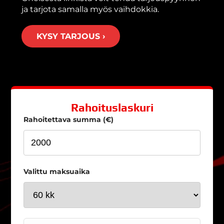
ja tarjota samalla myös vaihdokkia.
KYSY TARJOUS ›
Rahoituslaskuri
Rahoitettava summa (€)
Valittu maksuaika