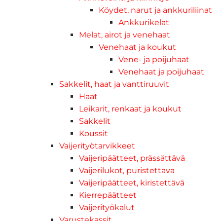
Köydet, narut ja ankkuriliinat
Ankkurikelat
Melat, airot ja venehaat
Venehaat ja koukut
Vene- ja poijuhaat
Venehaat ja poijuhaat
Sakkelit, haat ja vanttiruuvit
Haat
Leikarit, renkaat ja koukut
Sakkelit
Koussit
Vaijerityötarvikkeet
Vaijeripäätteet, prässättävä
Vaijerilukot, puristettava
Vaijeripäätteet, kiristettävä
Kierrepäätteet
Vaijerityökalut
Varustekassit