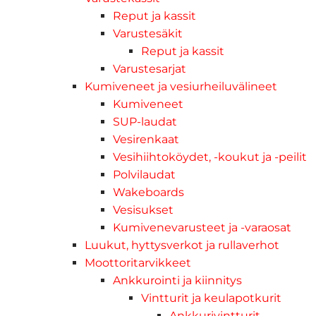
Reput ja kassit
Varustesäkit
Reput ja kassit
Varustesarjat
Kumiveneet ja vesiurheiluvälineet
Kumiveneet
SUP-laudat
Vesirenkaat
Vesihiihtoköydet, -koukut ja -peilit
Polvilaudat
Wakeboards
Vesisukset
Kumivenevarusteet ja -varaosat
Luukut, hyttysverkot ja rullaverhot
Moottoritarvikkeet
Ankkurointi ja kiinnitys
Vintturit ja keulapotkurit
Ankkurivintturit