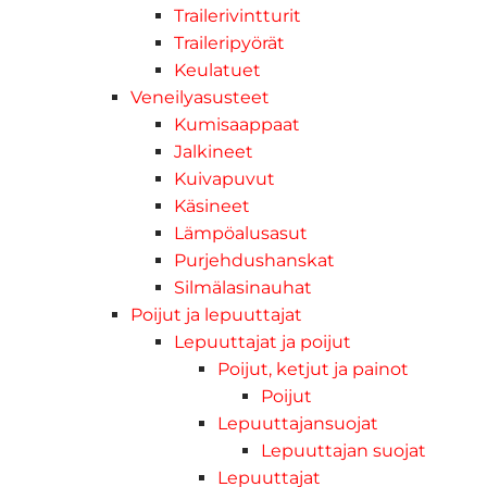
Trailerivintturit
Traileripyörät
Keulatuet
Veneilyasusteet
Kumisaappaat
Jalkineet
Kuivapuvut
Käsineet
Lämpöalusasut
Purjehdushanskat
Silmälasinauhat
Poijut ja lepuuttajat
Lepuuttajat ja poijut
Poijut, ketjut ja painot
Poijut
Lepuuttajansuojat
Lepuuttajan suojat
Lepuuttajat