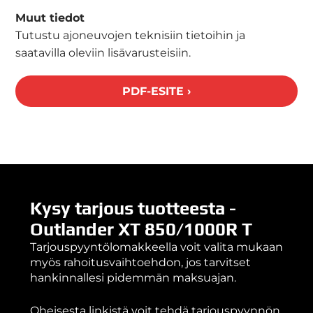
Muut tiedot
Tutustu ajoneuvojen teknisiin tietoihin ja
saatavilla oleviin lisävarusteisiin.
PDF-ESITE ›
Kysy tarjous tuotteesta -
Outlander XT 850/1000R T
Tarjouspyyntölomakkeella voit valita mukaan
myös rahoitusvaihtoehdon, jos tarvitset
hankinnallesi pidemmän maksuajan.
Oheisesta linkistä voit tehdä tarjouspyynnön