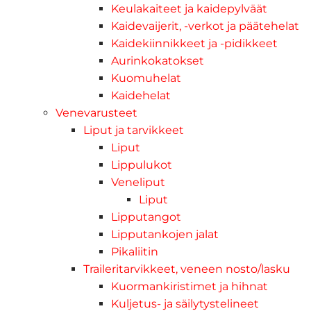
Keulakaiteet ja kaidepylväät
Kaidevaijerit, -verkot ja päätehelat
Kaidekiinnikkeet ja -pidikkeet
Aurinkokatokset
Kuomuhelat
Kaidehelat
Venevarusteet
Liput ja tarvikkeet
Liput
Lippulukot
Veneliput
Liput
Lipputangot
Lipputankojen jalat
Pikaliitin
Traileritarvikkeet, veneen nosto/lasku
Kuormankiristimet ja hihnat
Kuljetus- ja säilytystelineet