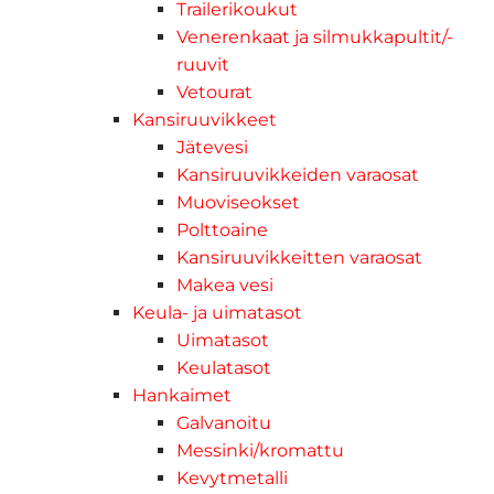
Trailerikoukut
Venerenkaat ja silmukkapultit/-
ruuvit
Vetourat
Kansiruuvikkeet
Jätevesi
Kansiruuvikkeiden varaosat
Muoviseokset
Polttoaine
Kansiruuvikkeitten varaosat
Makea vesi
Keula- ja uimatasot
Uimatasot
Keulatasot
Hankaimet
Galvanoitu
Messinki/kromattu
Kevytmetalli