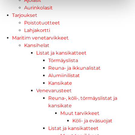
Ajolasit
Aurinkolasit
Tarjoukset
Poistotuotteet
Lahjakortti
Maritim venetarvikkeet
Kansihelat
Listat ja kansikatteet
Törmäyslista
Reuna- ja ikkunalistat
Alumiinilistat
Kansikate
Venevarusteet
Reuna-, köli-, törmäyslistat ja
kansikate
Muut tarvikkeet
Köli- ja eväsuojat
Listat ja kansikatteet