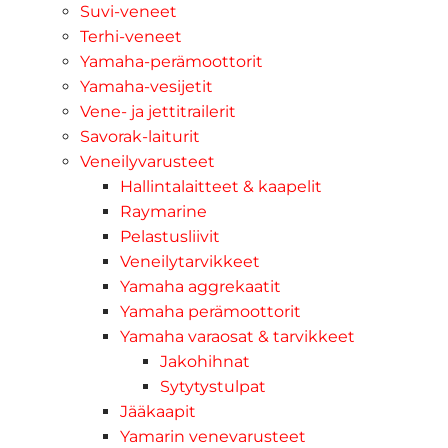
Suvi-veneet
Terhi-veneet
Yamaha-perämoottorit
Yamaha-vesijetit
Vene- ja jettitrailerit
Savorak-laiturit
Veneilyvarusteet
Hallintalaitteet & kaapelit
Raymarine
Pelastusliivit
Veneilytarvikkeet
Yamaha aggrekaatit
Yamaha perämoottorit
Yamaha varaosat & tarvikkeet
Jakohihnat
Sytytystulpat
Jääkaapit
Yamarin venevarusteet