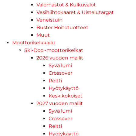
Valomastot & Kulkuvalot
Vesihiihtokaaret & Uistelutargat
Veneistuin
Buster Hoitotuotteet
Muut
Moottorikelkkailu
Ski-Doo -moottorikelkat
2026 vuoden mallit
Syvä lumi
Crossover
Reitti
Hyötykäyttö
Keskikokoiset
2027 vuoden mallit
Syvä lumi
Crossover
Reitti
Hyötykäyttö