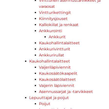
Vintturien asennustarvikkeet ja
varaosat
Vintturikettingit
Kiinnitysjouset
Kalliokiilat ja renkaat
Ankkurointi
Ankkurit
Kaukohallintalaitteet
Ankkurivintturit
Ankkurirullat
Kaukohallintalaitteet
Vaijeriläpiviennit
Kaukosäätökaapelit
Kaukosäätölaitteet
Vaijerin läpiviennit
Asennussarjat ja -tarvikkeet
Lepuuttajat ja poijut
Poijut