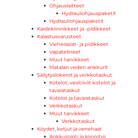
Ohjauslaitteet
Hydrauliohjauspaketit
Hydrauliohjauspaketit
Kaidekiinnikkeet ja -pidikkeet
Kalastusvarusteet
Vieherasiat- ja pidikkeet
Vapatelineet
Muut tarvikkeet
Matalan veden ankkurit
Säilytyslokerot ja verkkotaskut
Kotelot, vesitiiviit kotelot ja
tavarataskut
Kotelot ja tavarataskut
Verkkotaskut
Muut tarvikkeet
Verkkotaskut
Köydet, ketjut ja venehaat
Ankkurointi ja kiinnitys