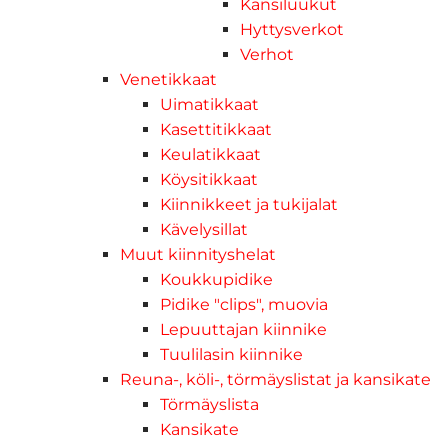
Kansiluukut
Hyttysverkot
Verhot
Venetikkaat
Uimatikkaat
Kasettitikkaat
Keulatikkaat
Köysitikkaat
Kiinnikkeet ja tukijalat
Kävelysillat
Muut kiinnityshelat
Koukkupidike
Pidike "clips", muovia
Lepuuttajan kiinnike
Tuulilasin kiinnike
Reuna-, köli-, törmäyslistat ja kansikate
Törmäyslista
Kansikate