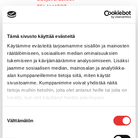
TELAMATOT
Vapaa-aika
Variaattorin hihnat
Woody's ohjausraudat
Tämä sivusto käyttää evästeitä
Mönkijät
Can-Am traktorimönkijät
Käytämme evästeitä tarjoamamme sisällön ja mainosten
Can-Am traktorimönkijät 2025
räätälöimiseen, sosiaalisen median ominaisuuksien
Can-Am traktorimönkijät 2026
tukemiseen ja kävijämäärämme analysoimiseen. Lisäksi
jaamme sosiaalisen median, mainosalan ja analytiikka-
Can-Am SSV-Mallit
alan kumppaneillemme tietoja siitä, miten käytät
Traxter mallisto
sivustoamme. Kumppanimme voivat yhdistää näitä
Traxter 2025
tietoja muihin tietoihin, joita olet antanut heille tai joita on
Traxter 2026
kerätty, kun olet käyttänyt heidän palvelujaan.
Maverick mallisto
Maverick 2025
Lisätietoja:
karilainen.fi/tietosuoja
Suostumuksen
Maverick 2026
Välttämätön
valinta
Mönkijöiden lisävarusteet ja -tarvikkeet
Ajolasit
Asusteet