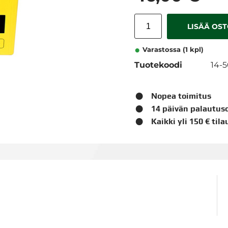
LISÄÄ OS
Varastossa (1 kpl)
Tuotekoodi
14-
Nopea toimitus
14 päivän palautus
Kaikki yli 150 € til