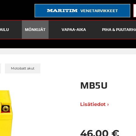
VENETARVIKKEET
AILU
MÖNKIJÄT
VAPAA-AIKA
PIHA & PUUTARH
»
»
Motobatt akut
MB5U
Lisätiedot ›
46,00 €