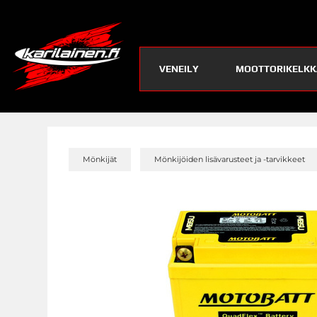
VENEILY
MOOTTORIKELKK
»
Mönkijät
Mönkijöiden lisävarusteet ja -tarvikkeet