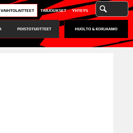
VAIHTOLAITTEET
TARJOUKSET
YHTEYS
A
POISTOTUOTTEET
HUOLTO & KORJAAMO