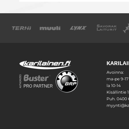
KARILAI
Avoinna:
ma-pe 9-17
la 10-14
Kisällintie 
Puh. 0400 
myynti@kar