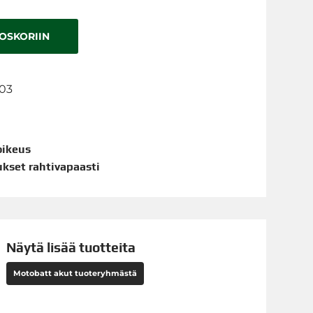
TOSKORIIN
503
oikeus
aukset rahtivapaasti
Näytä lisää tuotteita
Motobatt akut tuoteryhmästä