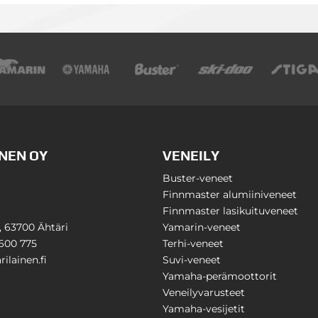
NEN OY
VENEILY
Buster-veneet
Finnmaster alumiiniveneet
Finnmaster lasikuituveneet
1, 63700 Ähtäri
Yamarin-veneet
600 775
Terhi-veneet
ilainen.fi
Suvi-veneet
Yamaha-perämoottorit
Veneilyvarusteet
Yamaha-vesijetit