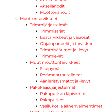
Akselianodit
Moottorianodit
Moottoritarvikkeet
Trimmijärjestelmät
Trimmisarjat
Lisätarvikkeet ja varaosat
Ohjainpaneelit ja tarvikkeet
Trimmisäätimet ja -levyt
Trimmievät
Muut moottoritarvikkeet
Siipipyörät
Perämoottoritelineet
Äänieristysmatot ja -levyt
Pakokaasujärjestelmät
Pakoputken läpiviennit
Pakoputket
Vesilukot ja äänenvaimentimet