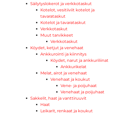
Säilytyslokerot ja verkkotaskut
Kotelot, vesitiiviit kotelot ja
tavarataskut
Kotelot ja tavarataskut
Verkkotaskut
Muut tarvikkeet
Verkkotaskut
Köydet, ketjut ja venehaat
Ankkurointi ja kiinnitys
Köydet, narut ja ankkuriliinat
Ankkurikelat
Melat, airot ja venehaat
Venehaat ja koukut
Vene- ja poijuhaat
Venehaat ja poijuhaat
Sakkelit, haat ja vanttiruuvit
Haat
Leikarit, renkaat ja koukut