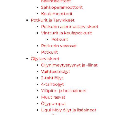
hallintalaitteet
Sähköperämoottorit
Keulamoottorit
Potkurit ja Tarvikkeet
Potkurin asennustarvikkeet
Vintturit ja keulapotkurit
Potkurit
Potkurin varaosat
Potkurit
Öljytarvikkeet
Öljynimeytystyynyt ja -liinat
Vaihteistoöljyt
2-tahtiöljyt
4-tahtiöljyt
Ylläpito- ja hoitoaineet
Muut rasvat
Öljypumput
Liqui Moly öljyt ja lisäaineet