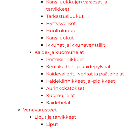
Kansiluukkujen varaosat ja
tarvikkeet
Tarkastusluukut
Hyttysverkot
Huoltoluukut
Kansiluukut
Ikkunat ja ikkunaventtiilit
Kaide- ja kuomuhelat
Peitekiinnikkeet
Keulakaiteet ja kaidepylväät
Kaidevaijerit, -verkot ja päätehelat
Kaidekiinnikkeet ja -pidikkeet
Aurinkokatokset
Kuomuhelat
Kaidehelat
Venevarusteet
Liput ja tarvikkeet
Liput