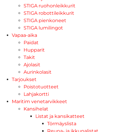
STIGA ruohonleikkurit
STIGA robottileikkurit
STIGA pienkoneet
STIGA lumilingot
Vapaa-aika
Paidat
Hupparit
Takit
Ajolasit
Aurinkolasit
Tarjoukset
Poistotuotteet
Lahjakortti
Maritim venetarvikkeet
Kansihelat
Listat ja kansikatteet
Törmäyslista
Reuna- ja ikkunalistat