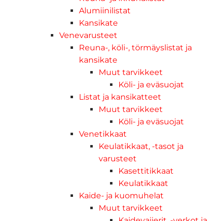
Alumiinilistat
Kansikate
Venevarusteet
Reuna-, köli-, törmäyslistat ja
kansikate
Muut tarvikkeet
Köli- ja eväsuojat
Listat ja kansikatteet
Muut tarvikkeet
Köli- ja eväsuojat
Venetikkaat
Keulatikkaat, -tasot ja
varusteet
Kasettitikkaat
Keulatikkaat
Kaide- ja kuomuhelat
Muut tarvikkeet
Kaidevaijerit, -verkot ja