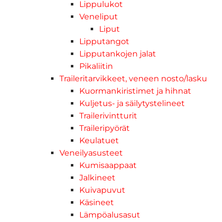
Lippulukot
Veneliput
Liput
Lipputangot
Lipputankojen jalat
Pikaliitin
Traileritarvikkeet, veneen nosto/lasku
Kuormankiristimet ja hihnat
Kuljetus- ja säilytystelineet
Trailerivintturit
Traileripyörät
Keulatuet
Veneilyasusteet
Kumisaappaat
Jalkineet
Kuivapuvut
Käsineet
Lämpöalusasut