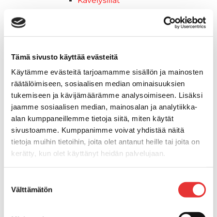
Kävelysillat
Muut kiinnityshelat
Koukkupidike
Pidike "clips", muovia
Lepuuttajan kiinnike
Tämä sivusto käyttää evästeitä
Tuulilasin kiinnike
Käytämme evästeitä tarjoamamme sisällön ja mainosten
Reuna-, köli-, törmäyslistat ja kansikate
räätälöimiseen, sosiaalisen median ominaisuuksien
Törmäyslista
tukemiseen ja kävijämäärämme analysoimiseen. Lisäksi
Kansikate
jaamme sosiaalisen median, mainosalan ja analytiikka-
Reuna- ja ikkunalistat
alan kumppaneillemme tietoja siitä, miten käytät
Alumiinilistat
sivustoamme. Kumppanimme voivat yhdistää näitä
Kävelysillat ja Taavetit
tietoja muihin tietoihin, joita olet antanut heille tai joita on
Kiinnitysvarret
kerätty, kun olet käyttänyt heidän palvelujaan.
SUP-laudan telineet
Kuljetusrampit
Lisätietoja:
karilainen.fi/tietosuoja
Suostumuksen
Askelmat
Välttämätön
valinta
Kuljetusramppien tarvikkeet
Kädensija, metallia