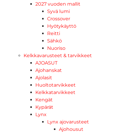
2027 vuoden mallit
Syvä lumi
Crossover
Hyötykäyttö
Reitti
Sähkö
Nuoriso
Kelkkavarusteet & tarvikkeet
AJOASUT
Ajohanskat
Ajolasit
Huoltotarvikkeet
Kelkkatarvikkeet
Kengät
Kypärät
Lynx
Lynx ajovarusteet
Ajohousut