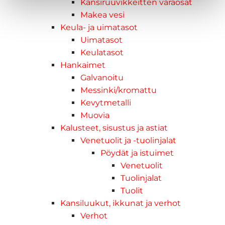
Kansiruuvikkeitten varaosat
Makea vesi
Keula- ja uimatasot
Uimatasot
Keulatasot
Hankaimet
Galvanoitu
Messinki/kromattu
Kevytmetalli
Muovia
Kalusteet, sisustus ja astiat
Venetuolit ja -tuolinjalat
Pöydät ja istuimet
Venetuolit
Tuolinjalat
Tuolit
Kansiluukut, ikkunat ja verhot
Verhot