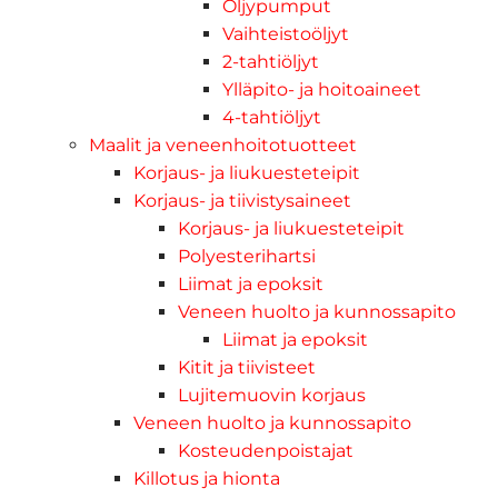
Öljypumput
Vaihteistoöljyt
2-tahtiöljyt
Ylläpito- ja hoitoaineet
4-tahtiöljyt
Maalit ja veneenhoitotuotteet
Korjaus- ja liukuesteteipit
Korjaus- ja tiivistysaineet
Korjaus- ja liukuesteteipit
Polyesterihartsi
Liimat ja epoksit
Veneen huolto ja kunnossapito
Liimat ja epoksit
Kitit ja tiivisteet
Lujitemuovin korjaus
Veneen huolto ja kunnossapito
Kosteudenpoistajat
Killotus ja hionta