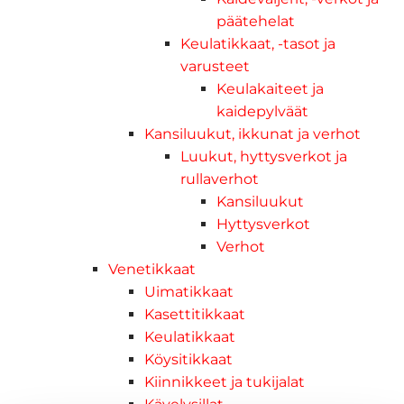
päätehelat
Keulatikkaat, -tasot ja
varusteet
Keulakaiteet ja
kaidepylväät
Kansiluukut, ikkunat ja verhot
Luukut, hyttysverkot ja
rullaverhot
Kansiluukut
Hyttysverkot
Verhot
Venetikkaat
Uimatikkaat
Kasettitikkaat
Keulatikkaat
Köysitikkaat
Kiinnikkeet ja tukijalat