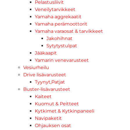
Pelastusliivit
Veneilytarvikkeet
Yamaha aggrekaatit
Yamaha perämoottorit
Yamaha varaosat & tarvikkeet
Jakohihnat
Sytytystulpat
Jääkaapit
Yamarin venevarusteet
Vesiurheilu
Drive lisävarusteet
Tyynyt,Patjat
Buster-lisävarusteet
Kaiteet
Kuomut & Peitteet
Kytkimet & Kytkinpaneeli
Navipaketit
Ohjauksen osat