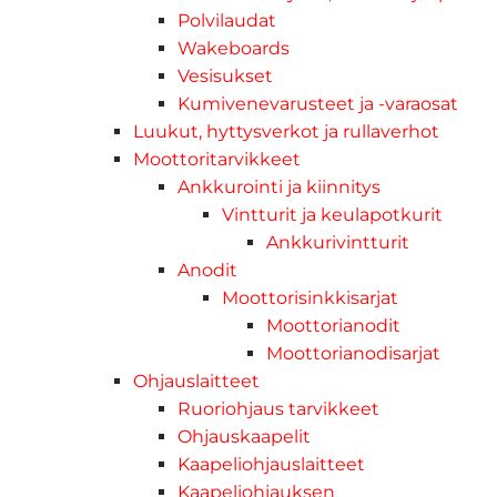
Polvilaudat
Wakeboards
Vesisukset
Kumivenevarusteet ja -varaosat
Luukut, hyttysverkot ja rullaverhot
Moottoritarvikkeet
Ankkurointi ja kiinnitys
Vintturit ja keulapotkurit
Ankkurivintturit
Anodit
Moottorisinkkisarjat
Moottorianodit
Moottorianodisarjat
Ohjauslaitteet
Ruoriohjaus tarvikkeet
Ohjauskaapelit
Kaapeliohjauslaitteet
Kaapeliohjauksen