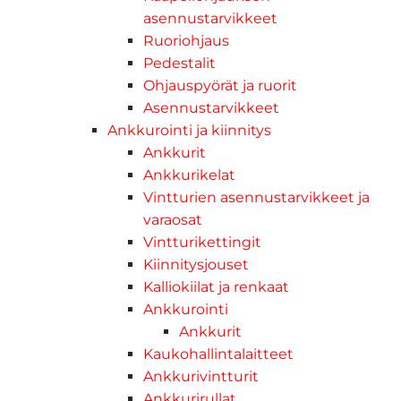
asennustarvikkeet
Ruoriohjaus
Pedestalit
Ohjauspyörät ja ruorit
Asennustarvikkeet
Ankkurointi ja kiinnitys
Ankkurit
Ankkurikelat
Vintturien asennustarvikkeet ja
varaosat
Vintturikettingit
Kiinnitysjouset
Kalliokiilat ja renkaat
Ankkurointi
Ankkurit
Kaukohallintalaitteet
Ankkurivintturit
Ankkurirullat