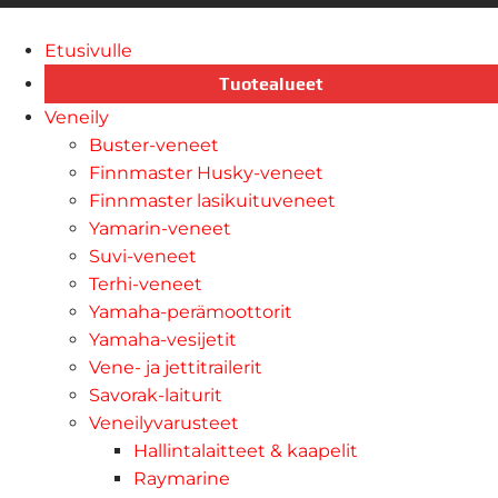
Etusivulle
Tuotealueet
Veneily
Buster-veneet
Finnmaster Husky-veneet
Finnmaster lasikuituveneet
Yamarin-veneet
Suvi-veneet
Terhi-veneet
Yamaha-perämoottorit
Yamaha-vesijetit
Vene- ja jettitrailerit
Savorak-laiturit
Veneilyvarusteet
Hallintalaitteet & kaapelit
Raymarine