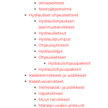
Venepeitteet
Nostojärjestelmä
Hydrauliset ohjauslaitteet
Hydrauliohjauksen
asennustarvikkeet
Hydrauliletkut
Hydraulipumput
Ohjaussylinterit
Hydrauliöljyt
Ohjauslaitteet
Hydrauliohjauspaketit
Hydrauliohjauspaketit
Kaidekiinnikkeet ja -pidikkeet
Kalastusvarusteet
Vieherasiat- ja pidikkeet
Vapatelineet
Muut tarvikkeet
Matalan veden ankkurit