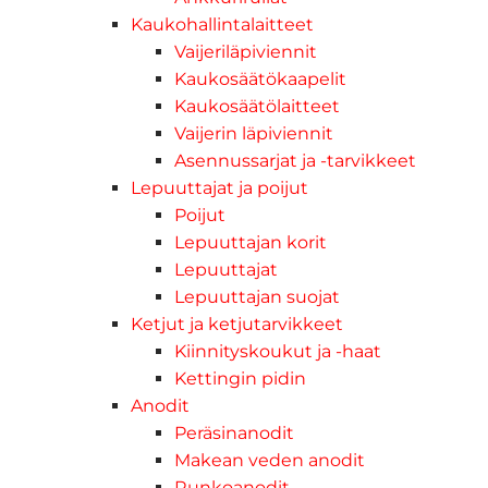
Kaukohallintalaitteet
Vaijeriläpiviennit
Kaukosäätökaapelit
Kaukosäätölaitteet
Vaijerin läpiviennit
Asennussarjat ja -tarvikkeet
Lepuuttajat ja poijut
Poijut
Lepuuttajan korit
Lepuuttajat
Lepuuttajan suojat
Ketjut ja ketjutarvikkeet
Kiinnityskoukut ja -haat
Kettingin pidin
Anodit
Peräsinanodit
Makean veden anodit
Runkoanodit