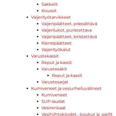
Sakkelit
Koussit
Vaijerityötarvikkeet
Vaijeripäätteet, prässättävä
Vaijerilukot, puristettava
Vaijeripäätteet, kiristettävä
Kierrepäätteet
Vaijerityökalut
Varustekassit
Reput ja kassit
Varustesäkit
Reput ja kassit
Varustesarjat
Kumiveneet ja vesiurheiluvälineet
Kumiveneet
SUP-laudat
Vesirenkaat
Vesihiihtoköydet, -koukut ja -peilit