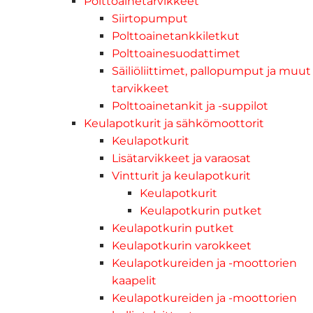
Polttoainetarvikkeet
Siirtopumput
Polttoainetankkiletkut
Polttoainesuodattimet
Säiliöliittimet, pallopumput ja muut
tarvikkeet
Polttoainetankit ja -suppilot
Keulapotkurit ja sähkömoottorit
Keulapotkurit
Lisätarvikkeet ja varaosat
Vintturit ja keulapotkurit
Keulapotkurit
Keulapotkurin putket
Keulapotkurin putket
Keulapotkurin varokkeet
Keulapotkureiden ja -moottorien
kaapelit
Keulapotkureiden ja -moottorien