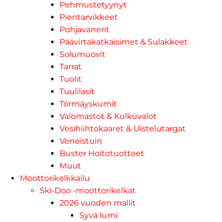
Pehmustetyynyt
Pientarvikkeet
Pohjavanerit
Päävirtakatkaisimet & Sulakkeet
Solumuovit
Tarrat
Tuolit
Tuulilasit
Törmäyskumit
Valomastot & Kulkuvalot
Vesihiihtokaaret & Uistelutargat
Veneistuin
Buster Hoitotuotteet
Muut
Moottorikelkkailu
Ski-Doo -moottorikelkat
2026 vuoden mallit
Syvä lumi