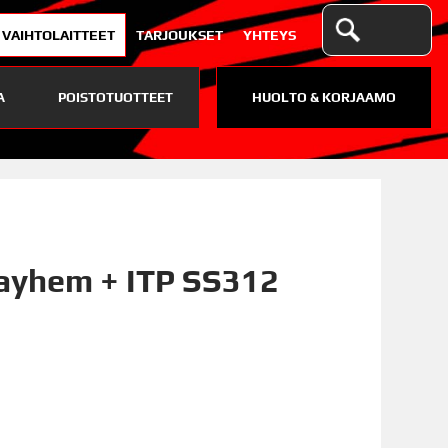
VAIHTOLAITTEET
TARJOUKSET
YHTEYS
A
POISTOTUOTTEET
HUOLTO & KORJAAMO
ayhem + ITP SS312