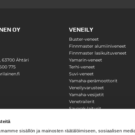
NEN OY
VENEILY
Buster-veneet
Finnmaster alumiiniveneet
Finnmaster lasikuituveneet
1, 63700 Ähtäri
Yamarin-veneet
600 775
Terhi-veneet
ilainen.fi
Suvi-veneet
Yamaha-perämoottorit
Veneilyvarusteet
Yamaha-vesijetit
Venetrailerit
Savorak-laiturit
PUUTARHA
KARILAINEN
teitä
Yritysesittely
mamme sisällön ja mainosten räätälöimiseen, sosiaalisen medi