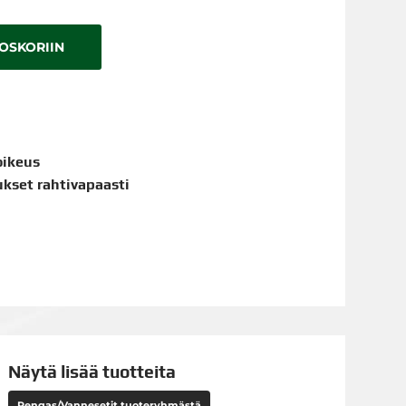
TOSKORIIN
oikeus
aukset rahtivapaasti
Näytä lisää tuotteita
Rengas/Vannesetit tuoteryhmästä