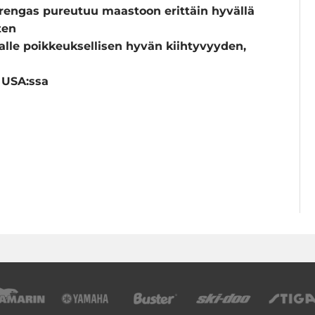
engas pureutuu maastoon erittäin hyvällä
ten
aalle poikkeuksellisen hyvän kiihtyvyyden,
u USA:ssa