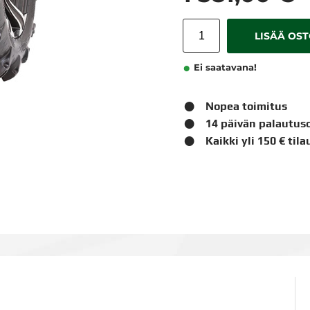
LISÄÄ OS
Ei saatavana!
Nopea toimitus
14 päivän palautus
Kaikki yli 150 € til