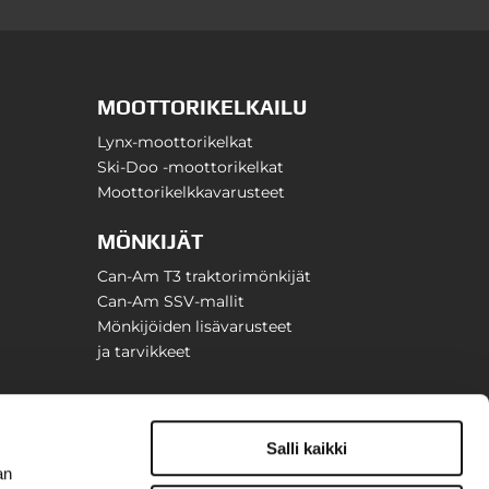
MOOTTORIKELKAILU
Lynx-moottorikelkat
Ski-Doo -moottorikelkat
Moottorikelkkavarusteet
MÖNKIJÄT
Can-Am T3 traktorimönkijät
Can-Am SSV-mallit
Mönkijöiden lisävarusteet
ja tarvikkeet
Salli kaikki
an