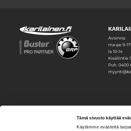
KARILAI
Avoinna:
ma-pe 9-17
la 10-14
Kisällintie 
Puh. 0400 
myynti@kar
PIHA & 
Tämä sivusto käyttää eväs
Stiga
Käytämme evästeitä tarjoa