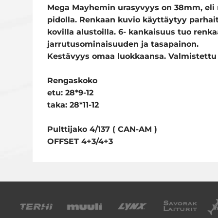
Mega Mayhemin urasyvyys on 38mm, eli r
pidolla. Renkaan kuvio käyttäytyy parhai
kovilla alustoilla. 6- kankaisuus tuo renk
jarrutusominaisuuden ja tasapainon.
Kestävyys omaa luokkaansa. Valmistett
Rengaskoko
etu: 28*9-12
taka: 28*11-12
Pulttijako 4/137 ( CAN-AM )
OFFSET 4+3/4+3