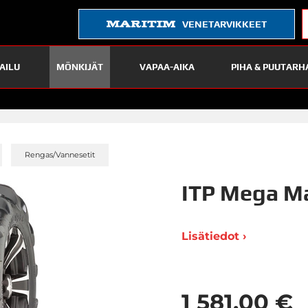
VENETARVIKKEET
AILU
MÖNKIJÄT
VAPAA-AIKA
PIHA & PUUTARH
»
»
Rengas/Vannesetit
ITP Mega M
Lisätiedot ›
1 581,00 €