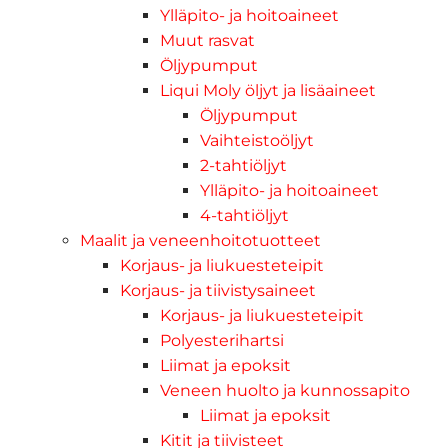
Ylläpito- ja hoitoaineet
Muut rasvat
Öljypumput
Liqui Moly öljyt ja lisäaineet
Öljypumput
Vaihteistoöljyt
2-tahtiöljyt
Ylläpito- ja hoitoaineet
4-tahtiöljyt
Maalit ja veneenhoitotuotteet
Korjaus- ja liukuesteteipit
Korjaus- ja tiivistysaineet
Korjaus- ja liukuesteteipit
Polyesterihartsi
Liimat ja epoksit
Veneen huolto ja kunnossapito
Liimat ja epoksit
Kitit ja tiivisteet