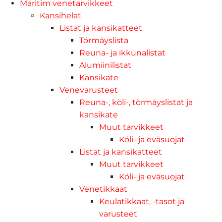
Maritim venetarvikkeet
Kansihelat
Listat ja kansikatteet
Törmäyslista
Reuna- ja ikkunalistat
Alumiinilistat
Kansikate
Venevarusteet
Reuna-, köli-, törmäyslistat ja
kansikate
Muut tarvikkeet
Köli- ja eväsuojat
Listat ja kansikatteet
Muut tarvikkeet
Köli- ja eväsuojat
Venetikkaat
Keulatikkaat, -tasot ja
varusteet