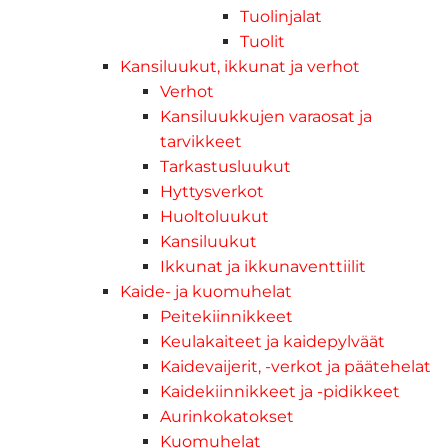
Tuolinjalat
Tuolit
Kansiluukut, ikkunat ja verhot
Verhot
Kansiluukkujen varaosat ja
tarvikkeet
Tarkastusluukut
Hyttysverkot
Huoltoluukut
Kansiluukut
Ikkunat ja ikkunaventtiilit
Kaide- ja kuomuhelat
Peitekiinnikkeet
Keulakaiteet ja kaidepylväät
Kaidevaijerit, -verkot ja päätehelat
Kaidekiinnikkeet ja -pidikkeet
Aurinkokatokset
Kuomuhelat