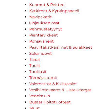
Kuomut & Peitteet
Kytkimet & Kytkinpaneeli
Navipaketit
Ohjauksen osat
Pehmustetyynyt
Pientarvikkeet
Pohjavanerit
Päävirtakatkaisimet & Sulakkeet
Solumuovit
Tarrat
Tuolit
Tuulilasit
Törmäyskumit
Valomastot & Kulkuvalot
Vesihiihtokaaret & Uistelutargat
Veneistuin
Buster Hoitotuotteet
Muut