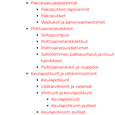
Pakokaasujärjestelmät
Pakoputken läpiviennit
Pakoputket
Vesilukot ja äänenvaimentimet
Polttoainetarvikkeet
Siirtopumput
Polttoainetankkiletkut
Polttoainesuodattimet
Säiliöliittimet, pallopumput ja muut
tarvikkeet
Polttoainetankit ja -suppilot
Keulapotkurit ja sähkömoottorit
Keulapotkurit
Lisätarvikkeet ja varaosat
Vintturit ja keulapotkurit
Keulapotkurit
Keulapotkurin putket
Keulapotkurin putket