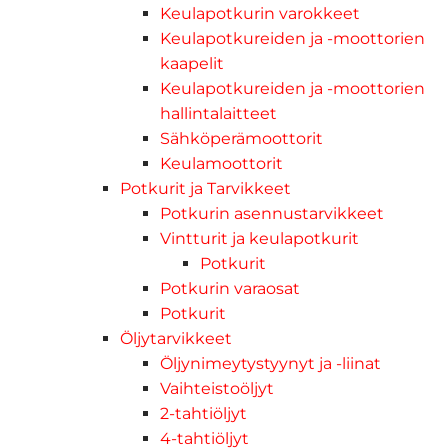
Keulapotkurin varokkeet
Keulapotkureiden ja -moottorien
kaapelit
Keulapotkureiden ja -moottorien
hallintalaitteet
Sähköperämoottorit
Keulamoottorit
Potkurit ja Tarvikkeet
Potkurin asennustarvikkeet
Vintturit ja keulapotkurit
Potkurit
Potkurin varaosat
Potkurit
Öljytarvikkeet
Öljynimeytystyynyt ja -liinat
Vaihteistoöljyt
2-tahtiöljyt
4-tahtiöljyt