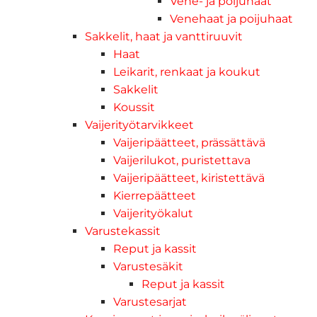
Vene- ja poijuhaat
Venehaat ja poijuhaat
Sakkelit, haat ja vanttiruuvit
Haat
Leikarit, renkaat ja koukut
Sakkelit
Koussit
Vaijerityötarvikkeet
Vaijeripäätteet, prässättävä
Vaijerilukot, puristettava
Vaijeripäätteet, kiristettävä
Kierrepäätteet
Vaijerityökalut
Varustekassit
Reput ja kassit
Varustesäkit
Reput ja kassit
Varustesarjat