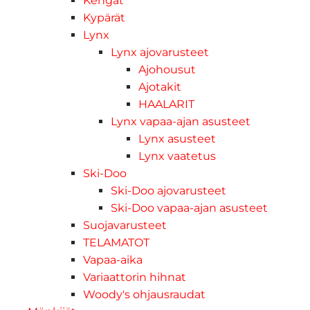
Kengät
Kypärät
Lynx
Lynx ajovarusteet
Ajohousut
Ajotakit
HAALARIT
Lynx vapaa-ajan asusteet
Lynx asusteet
Lynx vaatetus
Ski-Doo
Ski-Doo ajovarusteet
Ski-Doo vapaa-ajan asusteet
Suojavarusteet
TELAMATOT
Vapaa-aika
Variaattorin hihnat
Woody's ohjausraudat