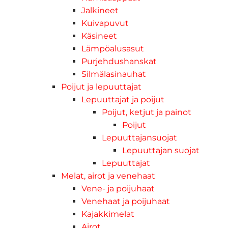
Jalkineet
Kuivapuvut
Käsineet
Lämpöalusasut
Purjehdushanskat
Silmälasinauhat
Poijut ja lepuuttajat
Lepuuttajat ja poijut
Poijut, ketjut ja painot
Poijut
Lepuuttajansuojat
Lepuuttajan suojat
Lepuuttajat
Melat, airot ja venehaat
Vene- ja poijuhaat
Venehaat ja poijuhaat
Kajakkimelat
Airot