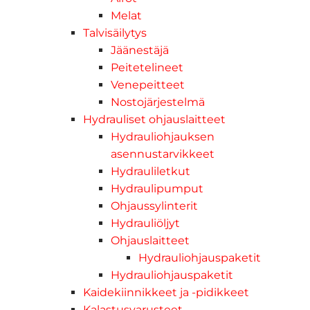
Melat
Talvisäilytys
Jäänestäjä
Peitetelineet
Venepeitteet
Nostojärjestelmä
Hydrauliset ohjauslaitteet
Hydrauliohjauksen
asennustarvikkeet
Hydrauliletkut
Hydraulipumput
Ohjaussylinterit
Hydrauliöljyt
Ohjauslaitteet
Hydrauliohjauspaketit
Hydrauliohjauspaketit
Kaidekiinnikkeet ja -pidikkeet
Kalastusvarusteet