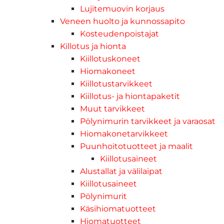
Lujitemuovin korjaus
Veneen huolto ja kunnossapito
Kosteudenpoistajat
Killotus ja hionta
Kiillotuskoneet
Hiomakoneet
Kiillotustarvikkeet
Kiillotus- ja hiontapaketit
Muut tarvikkeet
Pölynimurin tarvikkeet ja varaosat
Hiomakonetarvikkeet
Puunhoitotuotteet ja maalit
Kiillotusaineet
Alustallat ja välilaipat
Kiillotusaineet
Pölynimurit
Käsihiomatuotteet
Hiomatuotteet