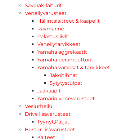
Savorak-laiturit
Veneilyvarusteet
Hallintalaitteet & kaapelit
Raymarine
Pelastusliivit
Veneilytarvikkeet
Yamaha aggrekaatit
Yamaha perämoottorit
Yamaha varaosat & tarvikkeet
Jakohihnat
Sytytystulpat
Jääkaapit
Yamarin venevarusteet
Vesiurheilu
Drive lisävarusteet
Tyynyt,Patjat
Buster-lisävarusteet
Kaiteet