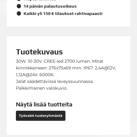
14 päivän palautusoikeus
Kaikki yli 150 € tilaukset rahtivapaasti
Tuotekuvaus
30W. 10-30V. CREE-led 2700 lumen. Mitat
kiinnikkeineen: 276x75x69 mm. IP67. 2,4A@12V,
1,12A@24V. 6000K.
Jalat säädettävissä leveyssuunnassa.
Palkkimainen valokuvio.
Näytä lisää tuotteita
Työvalot tuoteryhmästä