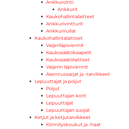
Ankkurointi
Ankkurit
Kaukohallintalaitteet
Ankkurivintturit
Ankkurirullat
Kaukohallintalaitteet
Vaijeriläpiviennit
Kaukosäätökaapelit
Kaukosäätölaitteet
Vaijerin läpiviennit
Asennussarjat ja -tarvikkeet
Lepuuttajat ja poijut
Poijut
Lepuuttajan korit
Lepuuttajat
Lepuuttajan suojat
Ketjut ja ketjutarvikkeet
Kiinnityskoukut ja -haat