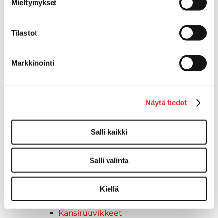
Mieltymykset
Kuljetusrampit
Askelmat
Kuljetusramppien tarvikkeet
Tilastot
Kädensija, metallia
Taavetit
Markkinointi
Venetuolit ja -tuolinjalat
Liukukoneistot
Tuolinjalat
Näytä tiedot
Tuolit
Venetuolit
Veneen kiinnitys
Salli kaikki
Pollarit
Knaapit
Salli valinta
Trailerikoukut
Venerenkaat ja silmukkapultit/-
ruuvit
Kiellä
Vetourat
Kansiruuvikkeet