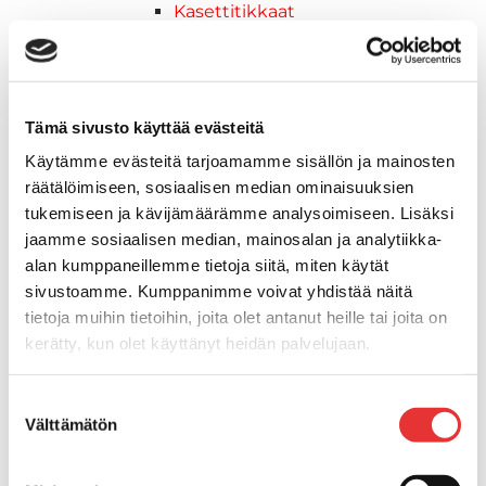
Kasettitikkaat
Keulatikkaat
Köysitikkaat
Kiinnikkeet ja tukijalat
Kävelysillat
Tämä sivusto käyttää evästeitä
Muut kiinnityshelat
Käytämme evästeitä tarjoamamme sisällön ja mainosten
Koukkupidike
räätälöimiseen, sosiaalisen median ominaisuuksien
Pidike "clips", muovia
tukemiseen ja kävijämäärämme analysoimiseen. Lisäksi
Lepuuttajan kiinnike
jaamme sosiaalisen median, mainosalan ja analytiikka-
Tuulilasin kiinnike
alan kumppaneillemme tietoja siitä, miten käytät
Reuna-, köli-, törmäyslistat ja kansikate
sivustoamme. Kumppanimme voivat yhdistää näitä
Törmäyslista
tietoja muihin tietoihin, joita olet antanut heille tai joita on
Kansikate
kerätty, kun olet käyttänyt heidän palvelujaan.
Reuna- ja ikkunalistat
Alumiinilistat
Lisätietoja:
karilainen.fi/tietosuoja
Suostumuksen
Kävelysillat ja Taavetit
Välttämätön
valinta
Kiinnitysvarret
SUP-laudan telineet