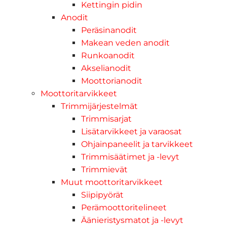
Kettingin pidin
Anodit
Peräsinanodit
Makean veden anodit
Runkoanodit
Akselianodit
Moottorianodit
Moottoritarvikkeet
Trimmijärjestelmät
Trimmisarjat
Lisätarvikkeet ja varaosat
Ohjainpaneelit ja tarvikkeet
Trimmisäätimet ja -levyt
Trimmievät
Muut moottoritarvikkeet
Siipipyörät
Perämoottoritelineet
Äänieristysmatot ja -levyt