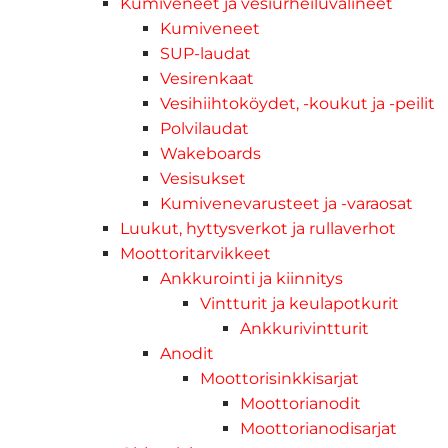
Kumiveneet ja vesiurheiluvälineet
Kumiveneet
SUP-laudat
Vesirenkaat
Vesihiihtoköydet, -koukut ja -peilit
Polvilaudat
Wakeboards
Vesisukset
Kumivenevarusteet ja -varaosat
Luukut, hyttysverkot ja rullaverhot
Moottoritarvikkeet
Ankkurointi ja kiinnitys
Vintturit ja keulapotkurit
Ankkurivintturit
Anodit
Moottorisinkkisarjat
Moottorianodit
Moottorianodisarjat