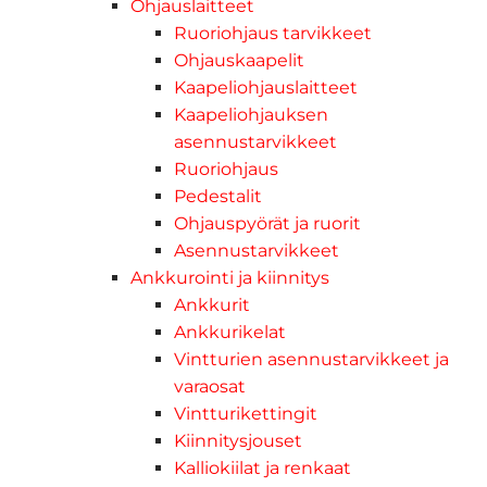
Ohjauslaitteet
Ruoriohjaus tarvikkeet
Ohjauskaapelit
Kaapeliohjauslaitteet
Kaapeliohjauksen
asennustarvikkeet
Ruoriohjaus
Pedestalit
Ohjauspyörät ja ruorit
Asennustarvikkeet
Ankkurointi ja kiinnitys
Ankkurit
Ankkurikelat
Vintturien asennustarvikkeet ja
varaosat
Vintturikettingit
Kiinnitysjouset
Kalliokiilat ja renkaat