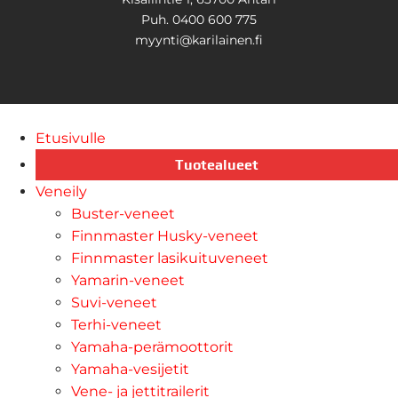
Puh. 0400 600 775
myynti@karilainen.fi
Etusivulle
Tuotealueet
Veneily
Buster-veneet
Finnmaster Husky-veneet
Finnmaster lasikuituveneet
Yamarin-veneet
Suvi-veneet
Terhi-veneet
Yamaha-perämoottorit
Yamaha-vesijetit
Vene- ja jettitrailerit