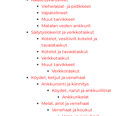
Vieherasiat- ja pidikkeet
Vapatelineet
Muut tarvikkeet
Matalan veden ankkurit
Säilytyslokerot ja verkkotaskut
Kotelot, vesitiiviit kotelot ja
tavarataskut
Kotelot ja tavarataskut
Verkkotaskut
Muut tarvikkeet
Verkkotaskut
Köydet, ketjut ja venehaat
Ankkurointi ja kiinnitys
Köydet, narut ja ankkuriliinat
Ankkurikelat
Melat, airot ja venehaat
Venehaat ja koukut