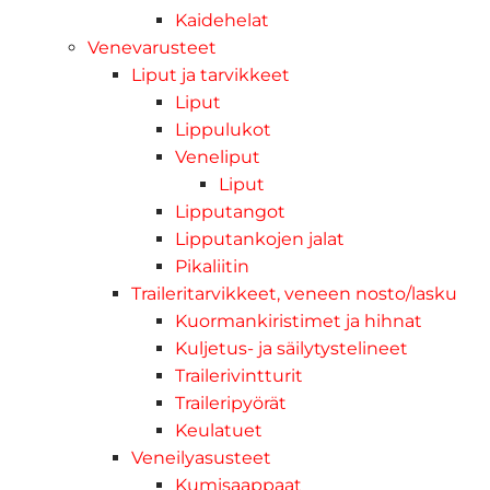
Kaidehelat
Venevarusteet
Liput ja tarvikkeet
Liput
Lippulukot
Veneliput
Liput
Lipputangot
Lipputankojen jalat
Pikaliitin
Traileritarvikkeet, veneen nosto/lasku
Kuormankiristimet ja hihnat
Kuljetus- ja säilytystelineet
Trailerivintturit
Traileripyörät
Keulatuet
Veneilyasusteet
Kumisaappaat