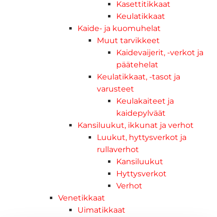
Kasettitikkaat
Keulatikkaat
Kaide- ja kuomuhelat
Muut tarvikkeet
Kaidevaijerit, -verkot ja
päätehelat
Keulatikkaat, -tasot ja
varusteet
Keulakaiteet ja
kaidepylväät
Kansiluukut, ikkunat ja verhot
Luukut, hyttysverkot ja
rullaverhot
Kansiluukut
Hyttysverkot
Verhot
Venetikkaat
Uimatikkaat