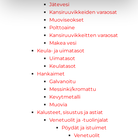
Jätevesi
Kansiruuvikkeiden varaosat
Muoviseokset
Polttoaine
Kansiruuvikkeitten varaosat
Makea vesi
Keula- ja uimatasot
Uimatasot
Keulatasot
Hankaimet
Galvanoitu
Messinki/kromattu
Kevytmetalli
Muovia
Kalusteet, sisustus ja astiat
Venetuolit ja -tuolinjalat
Pöydät ja istuimet
Venetuolit