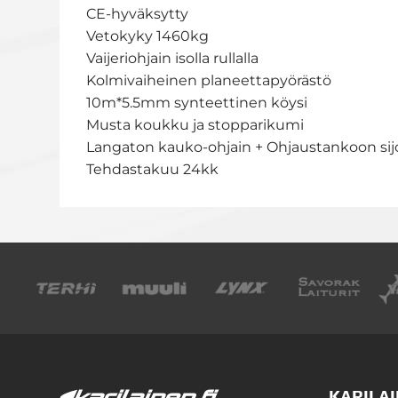
CE-hyväksytty
Vetokyky 1460kg
Vaijeriohjain isolla rullalla
Kolmivaiheinen planeettapyörästö
10m*5.5mm synteettinen köysi
Musta koukku ja stopparikumi
Langaton kauko-ohjain + Ohjaustankoon sijo
Tehdastakuu 24kk
KARILAI