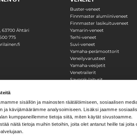
Buster-veneet
Finnmaster alumiiniveneet
Finnmaster lasikuituveneet
1, 63700 Ähtäri
Yamarin-veneet
600 775
Terhi-veneet
ilainen.fi
Suvi-veneet
Yamaha-perämoottorit
Veneilyvarusteet
Yamaha-vesijetit
Venetrailerit
Savorak-laiturit
PUUTARHA
KARILAINEN
teitä
Yritysesittely
mamme sisällön ja mainosten räätälöimiseen, sosiaalisen medi
Yhteystiedot
n ja kävijämäärämme analysoimiseen. Lisäksi jaamme sosiaali
LAITTEET
Huolto ja korjaamo
alan kumppaneillemme tietoja siitä, miten käytät sivustoamme.
Ajankohtaista
näitä tietoja muihin tietoihin, joita olet antanut heille tai joita 
Tarjouspyyntö
önkijät
palvelujaan.
Toimitusehdot