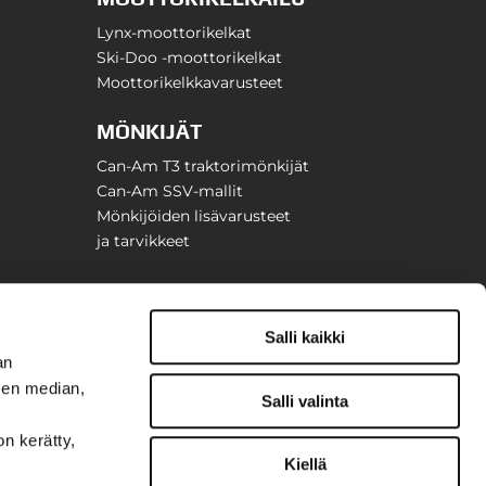
Lynx-moottorikelkat
Ski-Doo -moottorikelkat
Moottorikelkkavarusteet
MÖNKIJÄT
Can-Am T3 traktorimönkijät
Can-Am SSV-mallit
Mönkijöiden lisävarusteet
ja tarvikkeet
Salli kaikki
an
sen median,
Salli valinta
on kerätty,
Kiellä