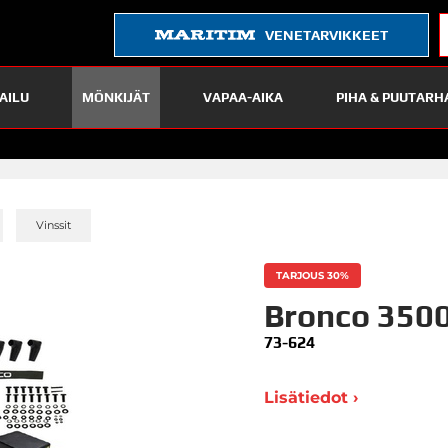
VENETARVIKKEET
AILU
MÖNKIJÄT
VAPAA-AIKA
PIHA & PUUTARH
»
»
Vinssit
TARJOUS 30%
Bronco 3500
73-624
Lisätiedot ›