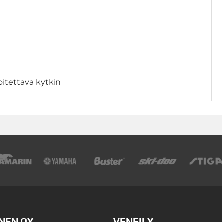
itettava kytkin
NEN OY
VENEILY