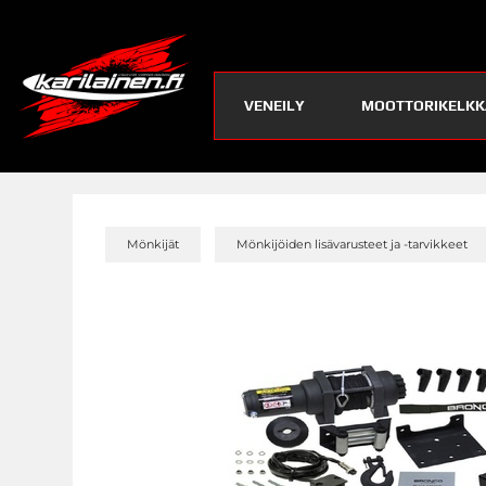
VENEILY
MOOTTORIKELKK
»
Mönkijät
Mönkijöiden lisävarusteet ja -tarvikkeet