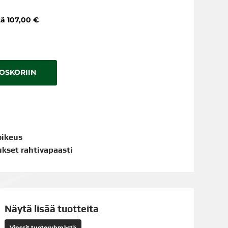
tä 107,00 €
TOSKORIIN
oikeus
aukset rahtivapaasti
Näytä lisää tuotteita
Vinssit tuoteryhmästä