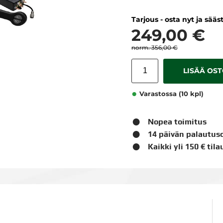
Tarjous - osta nyt ja sääs
249,00 €
356,00 €
LISÄÄ OS
Varastossa (10 kpl)
Nopea toimitus
14 päivän palautus
Kaikki yli 150 € til