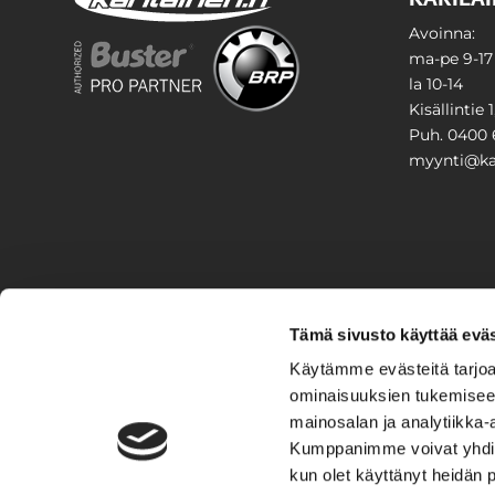
Avoinna:
ma-pe 9-17
la 10-14
Kisällintie 
Puh. 0400 
myynti@kar
PIHA & 
Tämä sivusto käyttää eväs
Stiga
Käytämme evästeitä tarjoa
ominaisuuksien tukemisee
VAIHTO
mainosalan ja analytiikka-
Kumppanimme voivat yhdistää 
Veneet
Kelkat ja m
kun olet käyttänyt heidän 