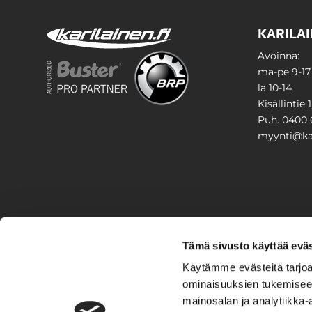
KARILAI
Avoinna:
ma-pe 9-17
la 10-14
Kisällintie 
Puh. 0400 
myynti@kar
PIHA & 
Tämä sivusto käyttää eväs
Stiga
Käytämme evästeitä tarjoa
ominaisuuksien tukemisee
VAIHTO
mainosalan ja analytiikka-