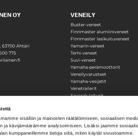
NEN OY
VENEILY
Buster-veneet
Finnmaster alumiiniveneet
Finnmaster lasikuituveneet
1, 63700 Ähtäri
Yamarin-veneet
600 775
Terhi-veneet
ilainen.fi
Suvi-veneet
Yamaha-perämoottorit
Veneilyvarusteet
Yamaha-vesijetit
Venetrailerit
Savorak-laiturit
PUUTARHA
KARILAINEN
teitä
Yritysesittely
mamme sisällön ja mainosten räätälöimiseen, sosiaalisen medi
Yhteystiedot
n ja kävijämäärämme analysoimiseen. Lisäksi jaamme sosiaali
LAITTEET
Huolto ja korjaamo
alan kumppaneillemme tietoja siitä, miten käytät sivustoamme.