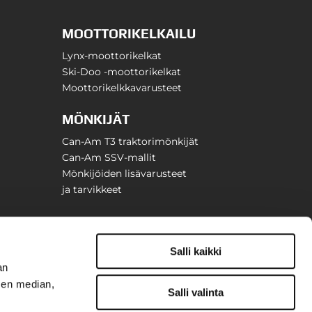
MOOTTORIKELKAILU
Lynx-moottorikelkat
Ski-Doo -moottorikelkat
Moottorikelkkavarusteet
MÖNKIJÄT
Can-Am T3 traktorimönkijät
Can-Am SSV-mallit
Mönkijöiden lisävarusteet
ja tarvikkeet
Salli kaikki
an
sen median,
Salli valinta