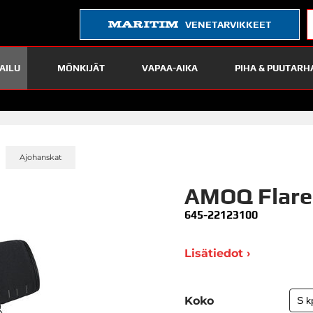
VENETARVIKKEET
AILU
MÖNKIJÄT
VAPAA-AIKA
PIHA & PUUTARH
»
»
Ajohanskat
AMOQ Flare
645-22123100
Lisätiedot ›
Koko