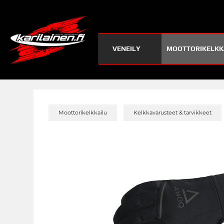
VENEILY
MOOTTORIKELKK
»
Moottorikelkkailu
Kelkkavarusteet & tarvikkeet