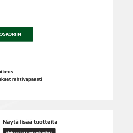
TOSKORIIN
oikeus
aukset rahtivapaasti
Näytä lisää tuotteita
Ajohanskat tuoteryhmästä