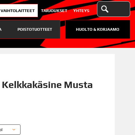
VAIHTOLAITTEET
TARJOUKSET
YHTEYS
A
POISTOTUOTTEET
HUOLTO & KORJAAMO
 Kelkkakäsine Musta