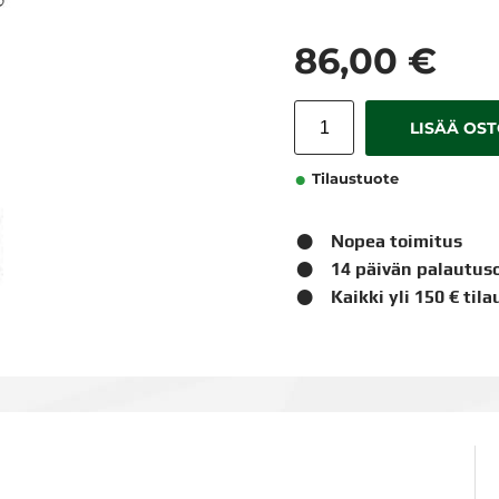
86,00 €
LISÄÄ OS
Tilaustuote
Nopea toimitus
14 päivän palautus
Kaikki yli 150 € til