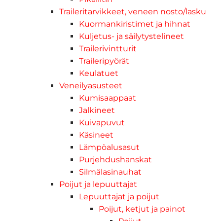
Traileritarvikkeet, veneen nosto/lasku
Kuormankiristimet ja hihnat
Kuljetus- ja säilytystelineet
Trailerivintturit
Traileripyörät
Keulatuet
Veneilyasusteet
Kumisaappaat
Jalkineet
Kuivapuvut
Käsineet
Lämpöalusasut
Purjehdushanskat
Silmälasinauhat
Poijut ja lepuuttajat
Lepuuttajat ja poijut
Poijut, ketjut ja painot