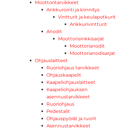
Moottoritarvikkeet
Ankkurointi ja kiinnitys
Vintturit ja keulapotkurit
Ankkurivintturit
Anodit
Moottorisinkkisarjat
Moottorianodit
Moottorianodisarjat
Ohjauslaitteet
Ruoriohjaus tarvikkeet
Ohjauskaapelit
Kaapeliohjauslaitteet
Kaapeliohjauksen
asennustarvikkeet
Ruoriohjaus
Pedestalit
Ohjauspyörät ja ruorit
Asennustarvikkeet