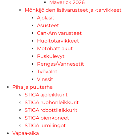
Maverick 2026
Mönkijöiden lisävarusteet ja -tarvikkeet
Ajolasit
Asusteet
Can-Am varusteet
Huoltotarvikkeet
Motobatt akut
Puskulevyt
Rengas/Vannesetit
Työvalot
Vinssit
Piha ja puutarha
STIGA ajoleikkurit
STIGA ruohonleikkurit
STIGA robottileikkurit
STIGA pienkoneet
STIGA lumilingot
Vapaa-aika