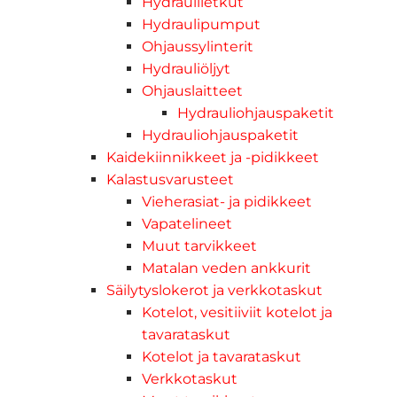
Hydrauliletkut
Hydraulipumput
Ohjaussylinterit
Hydrauliöljyt
Ohjauslaitteet
Hydrauliohjauspaketit
Hydrauliohjauspaketit
Kaidekiinnikkeet ja -pidikkeet
Kalastusvarusteet
Vieherasiat- ja pidikkeet
Vapatelineet
Muut tarvikkeet
Matalan veden ankkurit
Säilytyslokerot ja verkkotaskut
Kotelot, vesitiiviit kotelot ja
tavarataskut
Kotelot ja tavarataskut
Verkkotaskut