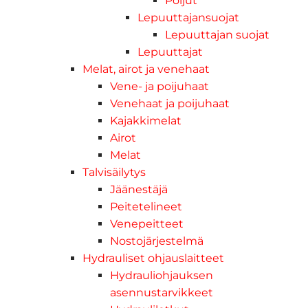
Poijut
Lepuuttajansuojat
Lepuuttajan suojat
Lepuuttajat
Melat, airot ja venehaat
Vene- ja poijuhaat
Venehaat ja poijuhaat
Kajakkimelat
Airot
Melat
Talvisäilytys
Jäänestäjä
Peitetelineet
Venepeitteet
Nostojärjestelmä
Hydrauliset ohjauslaitteet
Hydrauliohjauksen
asennustarvikkeet