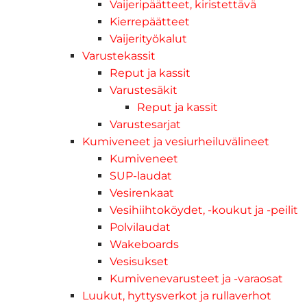
Vaijeripäätteet, kiristettävä
Kierrepäätteet
Vaijerityökalut
Varustekassit
Reput ja kassit
Varustesäkit
Reput ja kassit
Varustesarjat
Kumiveneet ja vesiurheiluvälineet
Kumiveneet
SUP-laudat
Vesirenkaat
Vesihiihtoköydet, -koukut ja -peilit
Polvilaudat
Wakeboards
Vesisukset
Kumivenevarusteet ja -varaosat
Luukut, hyttysverkot ja rullaverhot