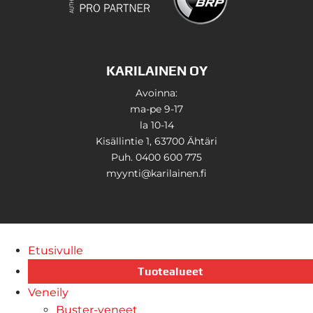
KARILAINEN OY
Avoinna:
ma-pe 9-17
la 10-14
Kisällintie 1, 63700 Ähtäri
Puh. 0400 600 775
myynti@karilainen.fi
Etusivulle
Tuotealueet
Veneily
Buster-veneet