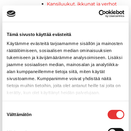
Kansiluukut, ikkunat ja verhot
Luukut, hyttysverkot ja
rullaverhot
Kansiluukut
Hyttysverkot
Tämä sivusto käyttää evästeitä
Verhot
Käytämme evästeitä tarjoamamme sisällön ja mainosten
Venetikkaat
räätälöimiseen, sosiaalisen median ominaisuuksien
Uimatikkaat
tukemiseen ja kävijämäärämme analysoimiseen. Lisäksi
Kasettitikkaat
jaamme sosiaalisen median, mainosalan ja analytiikka-
Keulatikkaat
alan kumppaneillemme tietoja siitä, miten käytät
Köysitikkaat
sivustoamme. Kumppanimme voivat yhdistää näitä
Kiinnikkeet ja tukijalat
tietoja muihin tietoihin, joita olet antanut heille tai joita on
Kävelysillat
kerätty, kun olet käyttänyt heidän palvelujaan.
Muut kiinnityshelat
Koukkupidike
Lisätietoja:
karilainen.fi/tietosuoja
Suostumuksen
Pidike "clips", muovia
Välttämätön
valinta
Lepuuttajan kiinnike
Tuulilasin kiinnike