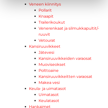
Veneen kiinnitys
Pollarit
Knaapit
Trailerikoukut
Venerenkaat ja silmukkapultit/-
ruuvit
Vetourat
Kansiruuvikkeet
Jätevesi
Kansiruuvikkeiden varaosat
Muoviseokset
Polttoaine
Kansiruuvikkeitten varaosat
Makea vesi
Keula- ja uimatasot
Uimatasot
Keulatasot
Hankaimet