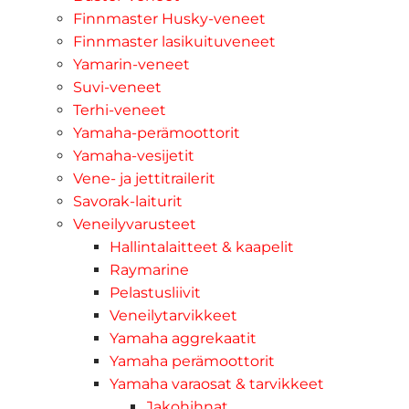
Finnmaster Husky-veneet
Finnmaster lasikuituveneet
Yamarin-veneet
Suvi-veneet
Terhi-veneet
Yamaha-perämoottorit
Yamaha-vesijetit
Vene- ja jettitrailerit
Savorak-laiturit
Veneilyvarusteet
Hallintalaitteet & kaapelit
Raymarine
Pelastusliivit
Veneilytarvikkeet
Yamaha aggrekaatit
Yamaha perämoottorit
Yamaha varaosat & tarvikkeet
Jakohihnat