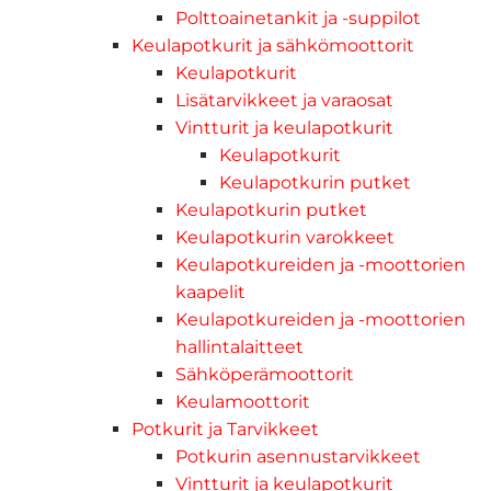
Polttoainetankit ja -suppilot
Keulapotkurit ja sähkömoottorit
Keulapotkurit
Lisätarvikkeet ja varaosat
Vintturit ja keulapotkurit
Keulapotkurit
Keulapotkurin putket
Keulapotkurin putket
Keulapotkurin varokkeet
Keulapotkureiden ja -moottorien
kaapelit
Keulapotkureiden ja -moottorien
hallintalaitteet
Sähköperämoottorit
Keulamoottorit
Potkurit ja Tarvikkeet
Potkurin asennustarvikkeet
Vintturit ja keulapotkurit