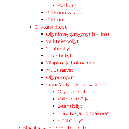
Potkurit
Potkurin varaosat
Potkurit
Öljytarvikkeet
Öljynimeytystyynyt ja -liinat
Vaihteistoöljyt
2-tahtiöljyt
4-tahtiöljyt
Ylläpito- ja hoitoaineet
Muut rasvat
Öljypumput
Liqui Moly öljyt ja lisäaineet
Öljypumput
Vaihteistoöljyt
2-tahtiöljyt
Ylläpito- ja hoitoaineet
4-tahtiöljyt
Maalit ja veneenhoitotuotteet