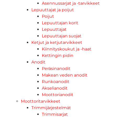
Asennussarjat ja -tarvikkeet
Lepuuttajat ja poijut
Poijut
Lepuuttajan korit
Lepuuttajat
Lepuuttajan suojat
Ketjut ja ketjutarvikkeet
Kiinnityskoukut ja -haat
Kettingin pidin
Anodit
Peräsinanodit
Makean veden anodit
Runkoanodit
Akselianodit
Moottorianodit
Moottoritarvikkeet
Trimmijärjestelmät
Trimmisarjat