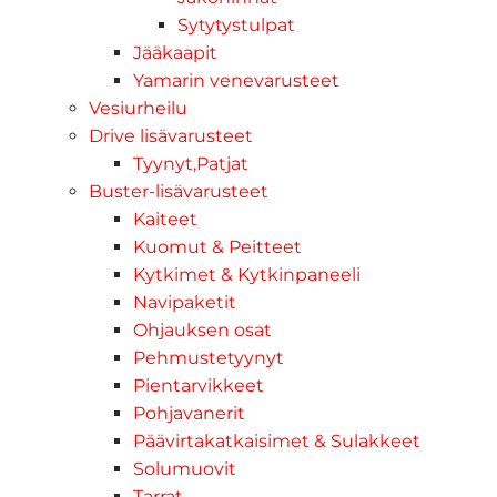
Sytytystulpat
Jääkaapit
Yamarin venevarusteet
Vesiurheilu
Drive lisävarusteet
Tyynyt,Patjat
Buster-lisävarusteet
Kaiteet
Kuomut & Peitteet
Kytkimet & Kytkinpaneeli
Navipaketit
Ohjauksen osat
Pehmustetyynyt
Pientarvikkeet
Pohjavanerit
Päävirtakatkaisimet & Sulakkeet
Solumuovit
Tarrat