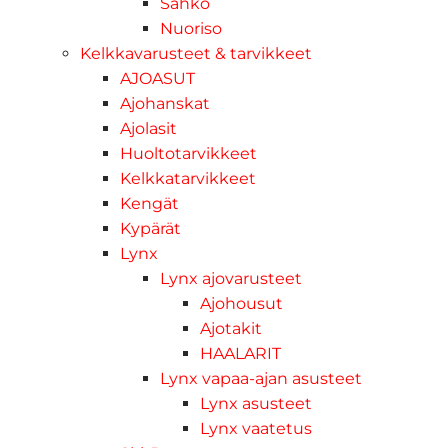
Sähkö
Nuoriso
Kelkkavarusteet & tarvikkeet
AJOASUT
Ajohanskat
Ajolasit
Huoltotarvikkeet
Kelkkatarvikkeet
Kengät
Kypärät
Lynx
Lynx ajovarusteet
Ajohousut
Ajotakit
HAALARIT
Lynx vapaa-ajan asusteet
Lynx asusteet
Lynx vaatetus