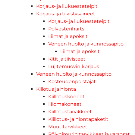
Korjaus- ja liukuesteteipit
Korjaus- ja tiivistysaineet
Korjaus- ja liukuesteteipit
Polyesterihartsi
Liimat ja epoksit
Veneen huolto ja kunnossapito
Liimat ja epoksit
Kitit ja tiivisteet
Lujitemuovin korjaus
Veneen huolto ja kunnossapito
Kosteudenpoistajat
Killotus ja hionta
Kiillotuskoneet
Hiomakoneet
Kiillotustarvikkeet
Kiillotus- ja hiontapaketit
Muut tarvikkeet
Pölynimurin tarvikkeet ja varaosat