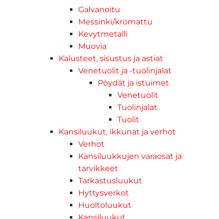
Galvanoitu
Messinki/kromattu
Kevytmetalli
Muovia
Kalusteet, sisustus ja astiat
Venetuolit ja -tuolinjalat
Pöydät ja istuimet
Venetuolit
Tuolinjalat
Tuolit
Kansiluukut, ikkunat ja verhot
Verhot
Kansiluukkujen varaosat ja
tarvikkeet
Tarkastusluukut
Hyttysverkot
Huoltoluukut
Kansiluukut