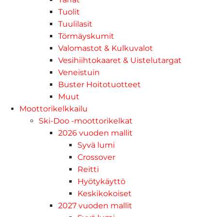
Tuolit
Tuulilasit
Törmäyskumit
Valomastot & Kulkuvalot
Vesihiihtokaaret & Uistelutargat
Veneistuin
Buster Hoitotuotteet
Muut
Moottorikelkkailu
Ski-Doo -moottorikelkat
2026 vuoden mallit
Syvä lumi
Crossover
Reitti
Hyötykäyttö
Keskikokoiset
2027 vuoden mallit