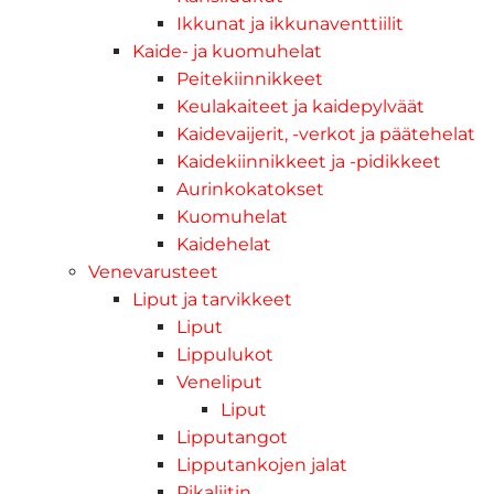
Ikkunat ja ikkunaventtiilit
Kaide- ja kuomuhelat
Peitekiinnikkeet
Keulakaiteet ja kaidepylväät
Kaidevaijerit, -verkot ja päätehelat
Kaidekiinnikkeet ja -pidikkeet
Aurinkokatokset
Kuomuhelat
Kaidehelat
Venevarusteet
Liput ja tarvikkeet
Liput
Lippulukot
Veneliput
Liput
Lipputangot
Lipputankojen jalat
Pikaliitin