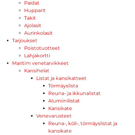
Paidat
Hupparit
Takit
Ajolasit
Aurinkolasit
Tarjoukset
Poistotuotteet
Lahjakortti
Maritim venetarvikkeet
Kansihelat
Listat ja kansikatteet
Törmäyslista
Reuna- ja ikkunalistat
Alumiinilistat
Kansikate
Venevarusteet
Reuna-, köli-, törmäyslistat ja
kansikate