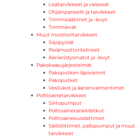
Lisätarvikkeet ja varaosat
Ohjainpaneelit ja tarvikkeet
Trimmisäätimet ja -levyt
Trimmievät
Muut moottoritarvikkeet
Siipipyörät
Perämoottoritelineet
Äänieristysmatot ja -levyt
Pakokaasujärjestelmät
Pakoputken läpiviennit
Pakoputket
Vesilukot ja äänenvaimentimet
Polttoainetarvikkeet
Siirtopumput
Polttoainetankkiletkut
Polttoainesuodattimet
Säiliöliittimet, pallopumput ja muut
tarvikkeet