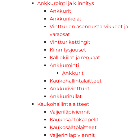
Ankkurointi ja kiinnitys
Ankkurit
Ankkurikelat
Vintturien asennustarvikkeet ja
varaosat
Vintturikettingit
Kiinnitysjouset
Kalliokiilat ja renkaat
Ankkurointi
Ankkurit
Kaukohallintalaitteet
Ankkurivintturit
Ankkurirullat
Kaukohallintalaitteet
Vaijeriläpiviennit
Kaukosäätökaapelit
Kaukosäätölaitteet
Vaijerin läpiviennit