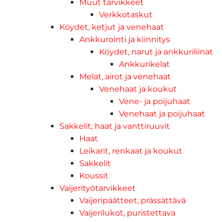
Muut tarvikkeet
Verkkotaskut
Köydet, ketjut ja venehaat
Ankkurointi ja kiinnitys
Köydet, narut ja ankkuriliinat
Ankkurikelat
Melat, airot ja venehaat
Venehaat ja koukut
Vene- ja poijuhaat
Venehaat ja poijuhaat
Sakkelit, haat ja vanttiruuvit
Haat
Leikarit, renkaat ja koukut
Sakkelit
Koussit
Vaijerityötarvikkeet
Vaijeripäätteet, prässättävä
Vaijerilukot, puristettava