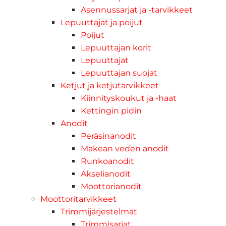
Asennussarjat ja -tarvikkeet
Lepuuttajat ja poijut
Poijut
Lepuuttajan korit
Lepuuttajat
Lepuuttajan suojat
Ketjut ja ketjutarvikkeet
Kiinnityskoukut ja -haat
Kettingin pidin
Anodit
Peräsinanodit
Makean veden anodit
Runkoanodit
Akselianodit
Moottorianodit
Moottoritarvikkeet
Trimmijärjestelmät
Trimmisarjat