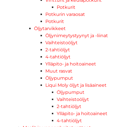
Vintturit ja keulapotkurit
Potkurit
Potkurin varaosat
Potkurit
Öljytarvikkeet
Öljynimeytystyynyt ja -liinat
Vaihteistoöljyt
2-tahtiöljyt
4-tahtiöljyt
Ylläpito- ja hoitoaineet
Muut rasvat
Öljypumput
Liqui Moly öljyt ja lisäaineet
Öljypumput
Vaihteistoöljyt
2-tahtiöljyt
Ylläpito- ja hoitoaineet
4-tahtiöljyt