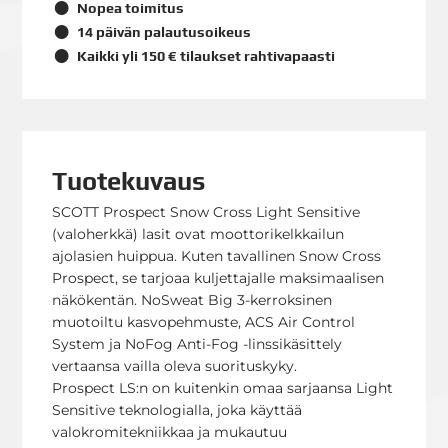
Nopea toimitus
14 päivän palautusoikeus
Kaikki yli 150 € tilaukset rahtivapaasti
Tuotekuvaus
SCOTT Prospect Snow Cross Light Sensitive
(valoherkkä) lasit ovat moottorikelkkailun
ajolasien huippua. Kuten tavallinen Snow Cross
Prospect, se tarjoaa kuljettajalle maksimaalisen
näkökentän. NoSweat Big 3-kerroksinen
muotoiltu kasvopehmuste, ACS Air Control
System ja NoFog Anti-Fog -linssikäsittely
vertaansa vailla oleva suorituskyky.
Prospect LS:n on kuitenkin omaa sarjaansa Light
Sensitive teknologialla, joka käyttää
valokromitekniikkaa ja mukautuu