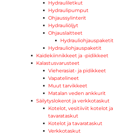
Hydrauliletkut
Hydraulipumput
Ohjaussylinterit
Hydrauliöljyt
Ohjauslaitteet
Hydrauliohjauspaketit
Hydrauliohjauspaketit
Kaidekiinnikkeet ja -pidikkeet
Kalastusvarusteet
Vieherasiat- ja pidikkeet
Vapatelineet
Muut tarvikkeet
Matalan veden ankkurit
Säilytyslokerot ja verkkotaskut
Kotelot, vesitiiviit kotelot ja
tavarataskut
Kotelot ja tavarataskut
Verkkotaskut