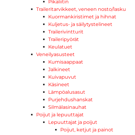
Pikaliitin
Traileritarvikkeet, veneen nosto/lasku
Kuormankiristimet ja hihnat
Kuljetus- ja säilytystelineet
Trailerivintturit
Traileripyörät
Keulatuet
Veneilyasusteet
Kumisaappaat
Jalkineet
Kuivapuvut
Käsineet
Lämpöalusasut
Purjehdushanskat
Silmälasinauhat
Poijut ja lepuuttajat
Lepuuttajat ja poijut
Poijut, ketjut ja painot