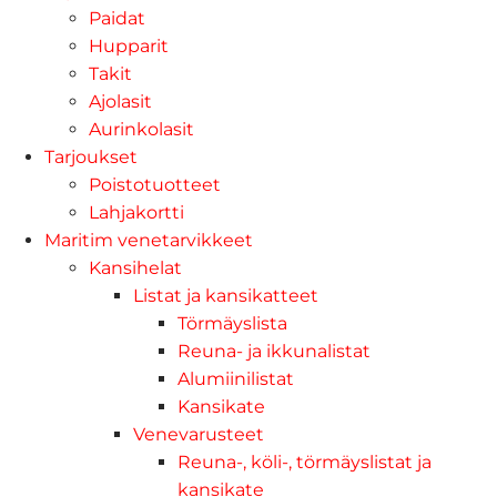
Paidat
Hupparit
Takit
Ajolasit
Aurinkolasit
Tarjoukset
Poistotuotteet
Lahjakortti
Maritim venetarvikkeet
Kansihelat
Listat ja kansikatteet
Törmäyslista
Reuna- ja ikkunalistat
Alumiinilistat
Kansikate
Venevarusteet
Reuna-, köli-, törmäyslistat ja
kansikate