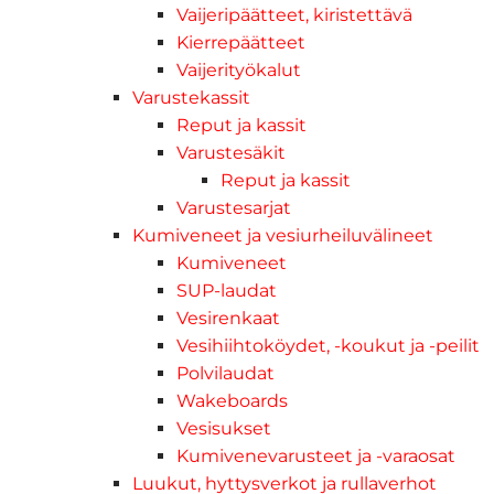
Vaijeripäätteet, kiristettävä
Kierrepäätteet
Vaijerityökalut
Varustekassit
Reput ja kassit
Varustesäkit
Reput ja kassit
Varustesarjat
Kumiveneet ja vesiurheiluvälineet
Kumiveneet
SUP-laudat
Vesirenkaat
Vesihiihtoköydet, -koukut ja -peilit
Polvilaudat
Wakeboards
Vesisukset
Kumivenevarusteet ja -varaosat
Luukut, hyttysverkot ja rullaverhot