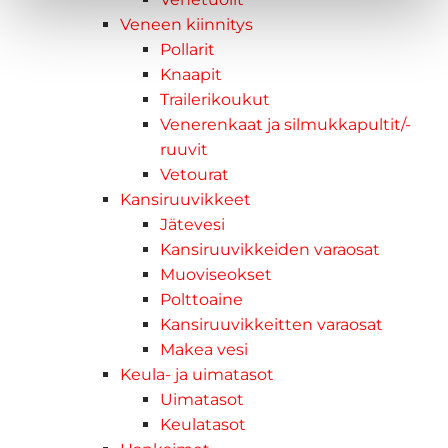
Veneen kiinnitys
Pollarit
Knaapit
Trailerikoukut
Venerenkaat ja silmukkapultit/-
ruuvit
Vetourat
Kansiruuvikkeet
Jätevesi
Kansiruuvikkeiden varaosat
Muoviseokset
Polttoaine
Kansiruuvikkeitten varaosat
Makea vesi
Keula- ja uimatasot
Uimatasot
Keulatasot