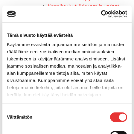
Kansiluukut, ikkunat ja verhot
Luukut, hyttysverkot ja
rullaverhot
Kansiluukut
Tämä sivusto käyttää evästeitä
Hyttysverkot
Verhot
Käytämme evästeitä tarjoamamme sisällön ja mainosten
Venetikkaat
räätälöimiseen, sosiaalisen median ominaisuuksien
Uimatikkaat
tukemiseen ja kävijämäärämme analysoimiseen. Lisäksi
Kasettitikkaat
jaamme sosiaalisen median, mainosalan ja analytiikka-
alan kumppaneillemme tietoja siitä, miten käytät
Keulatikkaat
sivustoamme. Kumppanimme voivat yhdistää näitä
Köysitikkaat
tietoja muihin tietoihin, joita olet antanut heille tai joita on
Kiinnikkeet ja tukijalat
kerätty, kun olet käyttänyt heidän palvelujaan.
Kävelysillat
Muut kiinnityshelat
Lisätietoja:
karilainen.fi/tietosuoja
Koukkupidike
Suostumuksen
Välttämätön
Pidike "clips", muovia
valinta
Lepuuttajan kiinnike
Tuulilasin kiinnike