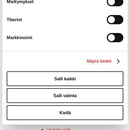
Mieltymykset
Reuna-, köli-, törmäyslistat ja kansikate
Törmäyslista
Tilastot
Kansikate
Reuna- ja ikkunalistat
Alumiinilistat
Markkinointi
Kävelysillat ja Taavetit
Kiinnitysvarret
SUP-laudan telineet
Näytä tiedot
Kuljetusrampit
Askelmat
Salli kaikki
Kuljetusramppien tarvikkeet
Kädensija, metallia
Taavetit
Salli valinta
Venetuolit ja -tuolinjalat
Liukukoneistot
Kiellä
Tuolinjalat
Tuolit
Venetuolit