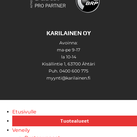
KARILAINEN OY
Avoinna:
ma-pe 9-17
la 10-14
Kisällintie 1, 63700 Ähtäri
Puh. 0400 600 775
myynti@karilainen.fi
Etusivulle
Tuotealueet
Veneily