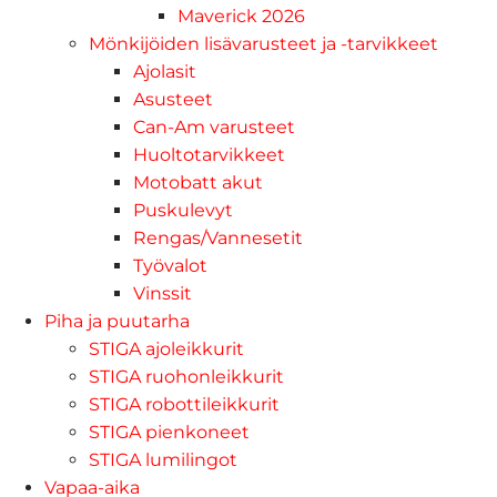
Maverick 2026
Mönkijöiden lisävarusteet ja -tarvikkeet
Ajolasit
Asusteet
Can-Am varusteet
Huoltotarvikkeet
Motobatt akut
Puskulevyt
Rengas/Vannesetit
Työvalot
Vinssit
Piha ja puutarha
STIGA ajoleikkurit
STIGA ruohonleikkurit
STIGA robottileikkurit
STIGA pienkoneet
STIGA lumilingot
Vapaa-aika