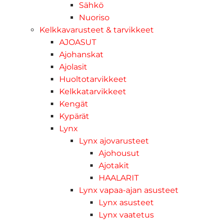
Sähkö
Nuoriso
Kelkkavarusteet & tarvikkeet
AJOASUT
Ajohanskat
Ajolasit
Huoltotarvikkeet
Kelkkatarvikkeet
Kengät
Kypärät
Lynx
Lynx ajovarusteet
Ajohousut
Ajotakit
HAALARIT
Lynx vapaa-ajan asusteet
Lynx asusteet
Lynx vaatetus