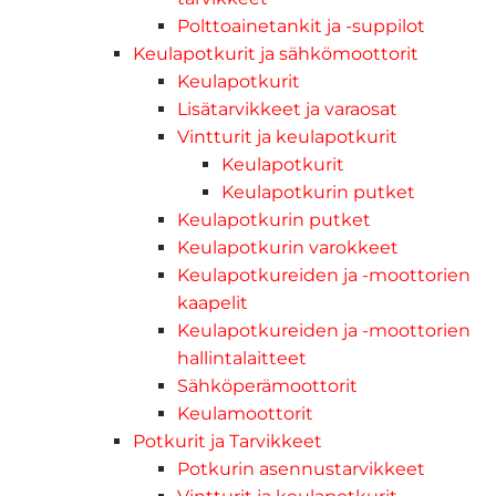
Polttoainetankit ja -suppilot
Keulapotkurit ja sähkömoottorit
Keulapotkurit
Lisätarvikkeet ja varaosat
Vintturit ja keulapotkurit
Keulapotkurit
Keulapotkurin putket
Keulapotkurin putket
Keulapotkurin varokkeet
Keulapotkureiden ja -moottorien
kaapelit
Keulapotkureiden ja -moottorien
hallintalaitteet
Sähköperämoottorit
Keulamoottorit
Potkurit ja Tarvikkeet
Potkurin asennustarvikkeet