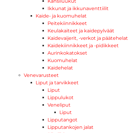
Kansiluukut
Ikkunat ja ikkunaventtiilit
Kaide- ja kuomuhelat
Peitekiinnikkeet
Keulakaiteet ja kaidepylväät
Kaidevaijerit, -verkot ja päätehelat
Kaidekiinnikkeet ja -pidikkeet
Aurinkokatokset
Kuomuhelat
Kaidehelat
Venevarusteet
Liput ja tarvikkeet
Liput
Lippulukot
Veneliput
Liput
Lipputangot
Lipputankojen jalat