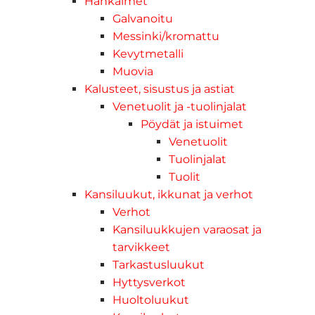
Hankaimet
Galvanoitu
Messinki/kromattu
Kevytmetalli
Muovia
Kalusteet, sisustus ja astiat
Venetuolit ja -tuolinjalat
Pöydät ja istuimet
Venetuolit
Tuolinjalat
Tuolit
Kansiluukut, ikkunat ja verhot
Verhot
Kansiluukkujen varaosat ja
tarvikkeet
Tarkastusluukut
Hyttysverkot
Huoltoluukut