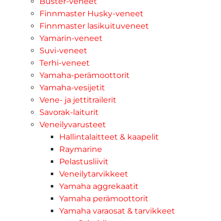
Buster-veneet
Finnmaster Husky-veneet
Finnmaster lasikuituveneet
Yamarin-veneet
Suvi-veneet
Terhi-veneet
Yamaha-perämoottorit
Yamaha-vesijetit
Vene- ja jettitrailerit
Savorak-laiturit
Veneilyvarusteet
Hallintalaitteet & kaapelit
Raymarine
Pelastusliivit
Veneilytarvikkeet
Yamaha aggrekaatit
Yamaha perämoottorit
Yamaha varaosat & tarvikkeet