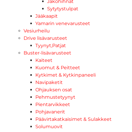
Jakohihnat
Sytytystulpat
Jääkaapit
Yamarin venevarusteet
Vesiurheilu
Drive lisävarusteet
Tyynyt,Patjat
Buster-lisävarusteet
Kaiteet
Kuomut & Peitteet
Kytkimet & Kytkinpaneeli
Navipaketit
Ohjauksen osat
Pehmustetyynyt
Pientarvikkeet
Pohjavanerit
Päävirtakatkaisimet & Sulakkeet
Solumuovit