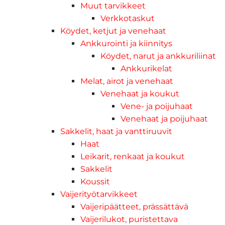
Muut tarvikkeet
Verkkotaskut
Köydet, ketjut ja venehaat
Ankkurointi ja kiinnitys
Köydet, narut ja ankkuriliinat
Ankkurikelat
Melat, airot ja venehaat
Venehaat ja koukut
Vene- ja poijuhaat
Venehaat ja poijuhaat
Sakkelit, haat ja vanttiruuvit
Haat
Leikarit, renkaat ja koukut
Sakkelit
Koussit
Vaijerityötarvikkeet
Vaijeripäätteet, prässättävä
Vaijerilukot, puristettava