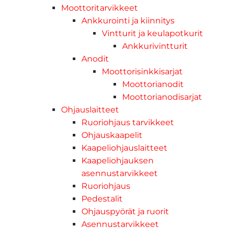
Moottoritarvikkeet
Ankkurointi ja kiinnitys
Vintturit ja keulapotkurit
Ankkurivintturit
Anodit
Moottorisinkkisarjat
Moottorianodit
Moottorianodisarjat
Ohjauslaitteet
Ruoriohjaus tarvikkeet
Ohjauskaapelit
Kaapeliohjauslaitteet
Kaapeliohjauksen
asennustarvikkeet
Ruoriohjaus
Pedestalit
Ohjauspyörät ja ruorit
Asennustarvikkeet