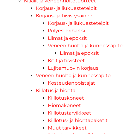
Maalit ja veneenhoitotuotteet
Korjaus- ja liukuesteteipit
Korjaus- ja tiivistysaineet
Korjaus- ja liukuesteteipit
Polyesterihartsi
Liimat ja epoksit
Veneen huolto ja kunnossapito
Liimat ja epoksit
Kitit ja tiivisteet
Lujitemuovin korjaus
Veneen huolto ja kunnossapito
Kosteudenpoistajat
Killotus ja hionta
Kiillotuskoneet
Hiomakoneet
Kiillotustarvikkeet
Kiillotus- ja hiontapaketit
Muut tarvikkeet