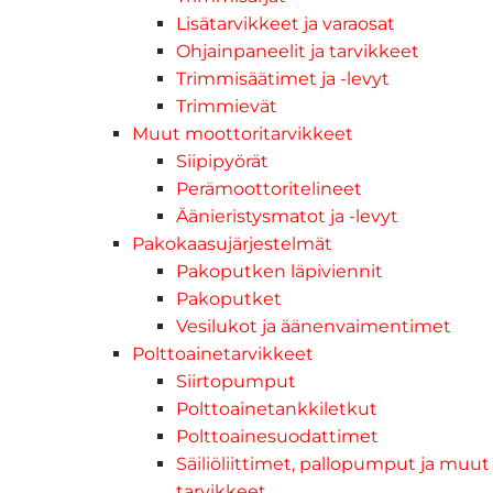
Lisätarvikkeet ja varaosat
Ohjainpaneelit ja tarvikkeet
Trimmisäätimet ja -levyt
Trimmievät
Muut moottoritarvikkeet
Siipipyörät
Perämoottoritelineet
Äänieristysmatot ja -levyt
Pakokaasujärjestelmät
Pakoputken läpiviennit
Pakoputket
Vesilukot ja äänenvaimentimet
Polttoainetarvikkeet
Siirtopumput
Polttoainetankkiletkut
Polttoainesuodattimet
Säiliöliittimet, pallopumput ja muut
tarvikkeet