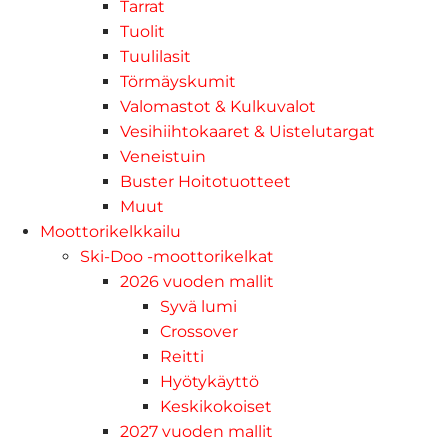
Tarrat
Tuolit
Tuulilasit
Törmäyskumit
Valomastot & Kulkuvalot
Vesihiihtokaaret & Uistelutargat
Veneistuin
Buster Hoitotuotteet
Muut
Moottorikelkkailu
Ski-Doo -moottorikelkat
2026 vuoden mallit
Syvä lumi
Crossover
Reitti
Hyötykäyttö
Keskikokoiset
2027 vuoden mallit