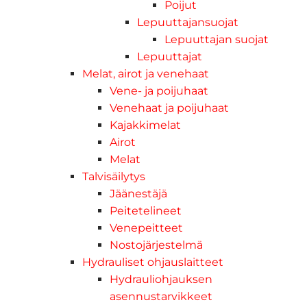
Poijut
Lepuuttajansuojat
Lepuuttajan suojat
Lepuuttajat
Melat, airot ja venehaat
Vene- ja poijuhaat
Venehaat ja poijuhaat
Kajakkimelat
Airot
Melat
Talvisäilytys
Jäänestäjä
Peitetelineet
Venepeitteet
Nostojärjestelmä
Hydrauliset ohjauslaitteet
Hydrauliohjauksen
asennustarvikkeet