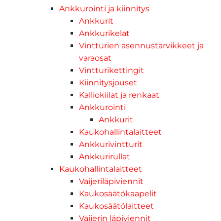
Ankkurointi ja kiinnitys
Ankkurit
Ankkurikelat
Vintturien asennustarvikkeet ja
varaosat
Vintturikettingit
Kiinnitysjouset
Kalliokiilat ja renkaat
Ankkurointi
Ankkurit
Kaukohallintalaitteet
Ankkurivintturit
Ankkurirullat
Kaukohallintalaitteet
Vaijeriläpiviennit
Kaukosäätökaapelit
Kaukosäätölaitteet
Vaijerin läpiviennit