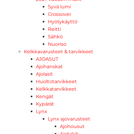
Syvä lumi
Crossover
Hyötykäyttö
Reitti
Sähkö
Nuoriso
Kelkkavarusteet & tarvikkeet
AJOASUT
Ajohanskat
Ajolasit
Huoltotarvikkeet
Kelkkatarvikkeet
Kengät
Kypärät
Lynx
Lynx ajovarusteet
Ajohousut
Ajotakit