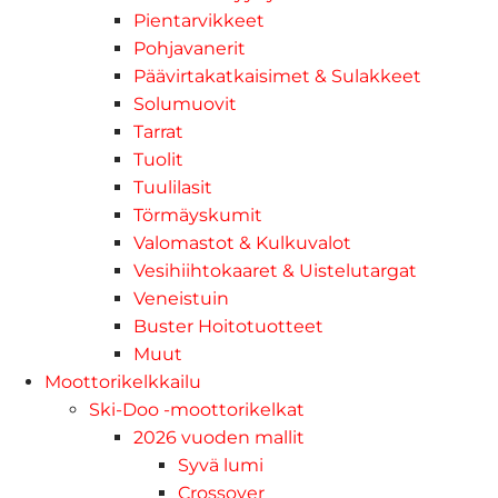
Pientarvikkeet
Pohjavanerit
Päävirtakatkaisimet & Sulakkeet
Solumuovit
Tarrat
Tuolit
Tuulilasit
Törmäyskumit
Valomastot & Kulkuvalot
Vesihiihtokaaret & Uistelutargat
Veneistuin
Buster Hoitotuotteet
Muut
Moottorikelkkailu
Ski-Doo -moottorikelkat
2026 vuoden mallit
Syvä lumi
Crossover