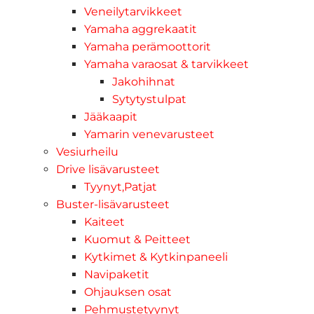
Veneilytarvikkeet
Yamaha aggrekaatit
Yamaha perämoottorit
Yamaha varaosat & tarvikkeet
Jakohihnat
Sytytystulpat
Jääkaapit
Yamarin venevarusteet
Vesiurheilu
Drive lisävarusteet
Tyynyt,Patjat
Buster-lisävarusteet
Kaiteet
Kuomut & Peitteet
Kytkimet & Kytkinpaneeli
Navipaketit
Ohjauksen osat
Pehmustetyynyt