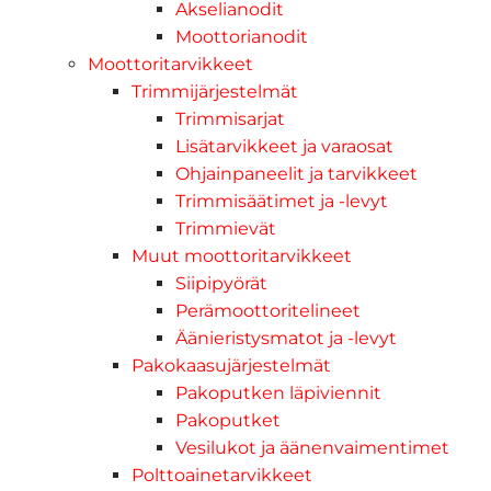
Akselianodit
Moottorianodit
Moottoritarvikkeet
Trimmijärjestelmät
Trimmisarjat
Lisätarvikkeet ja varaosat
Ohjainpaneelit ja tarvikkeet
Trimmisäätimet ja -levyt
Trimmievät
Muut moottoritarvikkeet
Siipipyörät
Perämoottoritelineet
Äänieristysmatot ja -levyt
Pakokaasujärjestelmät
Pakoputken läpiviennit
Pakoputket
Vesilukot ja äänenvaimentimet
Polttoainetarvikkeet