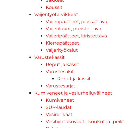
Sakkelit
Koussit
Vaijerityötarvikkeet
Vaijeripäätteet, prässättävä
Vaijerilukot, puristettava
Vaijeripäätteet, kiristettävä
Kierrepäätteet
Vaijerityökalut
Varustekassit
Reput ja kassit
Varustesäkit
Reput ja kassit
Varustesarjat
Kumiveneet ja vesiurheiluvälineet
Kumiveneet
SUP-laudat
Vesirenkaat
Vesihiihtoköydet, -koukut ja -peilit