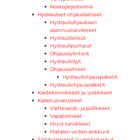
Nostojärjestelmä
Hydrauliset ohjauslaitteet
Hydrauliohjauksen
asennustarvikkeet
Hydrauliletkut
Hydraulipumput
Ohjaussylinterit
Hydrauliöljyt
Ohjauslaitteet
Hydrauliohjauspaketit
Hydrauliohjauspaketit
Kaidekiinnikkeet ja -pidikkeet
Kalastusvarusteet
Vieherasiat- ja pidikkeet
Vapatelineet
Muut tarvikkeet
Matalan veden ankkurit
Säilytyslokerot ja verkkotaskut