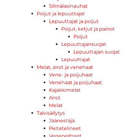
Silmälasinauhat
Poijut ja lepuuttajat
Lepuuttajat ja poijut
Poijut, ketjut ja painot
Poijut
Lepuuttajansuojat
Lepuuttajan suojat
Lepuuttajat
Melat, airot ja venehaat
Vene- ja poijuhaat
Venehaat ja poijuhaat
Kajakkimelat
Airot
Melat
Talvisäilytys
Jäänestäjä
Peitetelineet
Venepeitteet