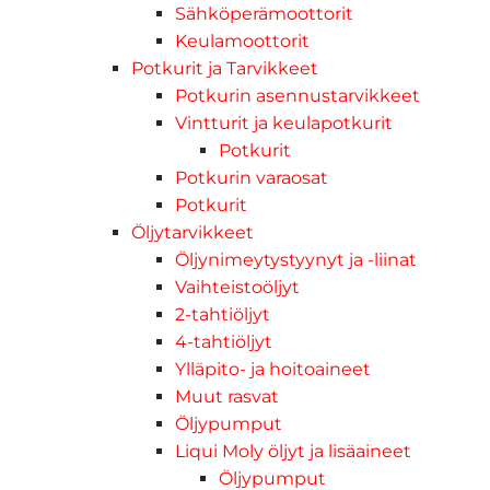
Sähköperämoottorit
Keulamoottorit
Potkurit ja Tarvikkeet
Potkurin asennustarvikkeet
Vintturit ja keulapotkurit
Potkurit
Potkurin varaosat
Potkurit
Öljytarvikkeet
Öljynimeytystyynyt ja -liinat
Vaihteistoöljyt
2-tahtiöljyt
4-tahtiöljyt
Ylläpito- ja hoitoaineet
Muut rasvat
Öljypumput
Liqui Moly öljyt ja lisäaineet
Öljypumput