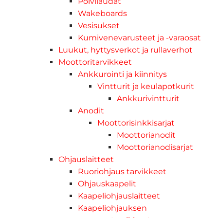
Polvilaudat
Wakeboards
Vesisukset
Kumivenevarusteet ja -varaosat
Luukut, hyttysverkot ja rullaverhot
Moottoritarvikkeet
Ankkurointi ja kiinnitys
Vintturit ja keulapotkurit
Ankkurivintturit
Anodit
Moottorisinkkisarjat
Moottorianodit
Moottorianodisarjat
Ohjauslaitteet
Ruoriohjaus tarvikkeet
Ohjauskaapelit
Kaapeliohjauslaitteet
Kaapeliohjauksen