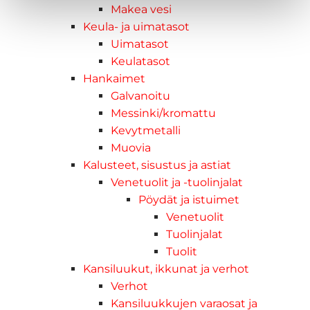
Makea vesi
Keula- ja uimatasot
Uimatasot
Keulatasot
Hankaimet
Galvanoitu
Messinki/kromattu
Kevytmetalli
Muovia
Kalusteet, sisustus ja astiat
Venetuolit ja -tuolinjalat
Pöydät ja istuimet
Venetuolit
Tuolinjalat
Tuolit
Kansiluukut, ikkunat ja verhot
Verhot
Kansiluukkujen varaosat ja