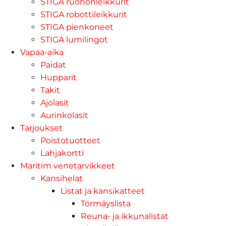
STIGA ruohonleikkurit
STIGA robottileikkurit
STIGA pienkoneet
STIGA lumilingot
Vapaa-aika
Paidat
Hupparit
Takit
Ajolasit
Aurinkolasit
Tarjoukset
Poistotuotteet
Lahjakortti
Maritim venetarvikkeet
Kansihelat
Listat ja kansikatteet
Törmäyslista
Reuna- ja ikkunalistat