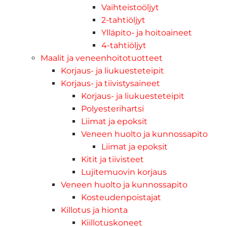
Vaihteistoöljyt
2-tahtiöljyt
Ylläpito- ja hoitoaineet
4-tahtiöljyt
Maalit ja veneenhoitotuotteet
Korjaus- ja liukuesteteipit
Korjaus- ja tiivistysaineet
Korjaus- ja liukuesteteipit
Polyesterihartsi
Liimat ja epoksit
Veneen huolto ja kunnossapito
Liimat ja epoksit
Kitit ja tiivisteet
Lujitemuovin korjaus
Veneen huolto ja kunnossapito
Kosteudenpoistajat
Killotus ja hionta
Kiillotuskoneet