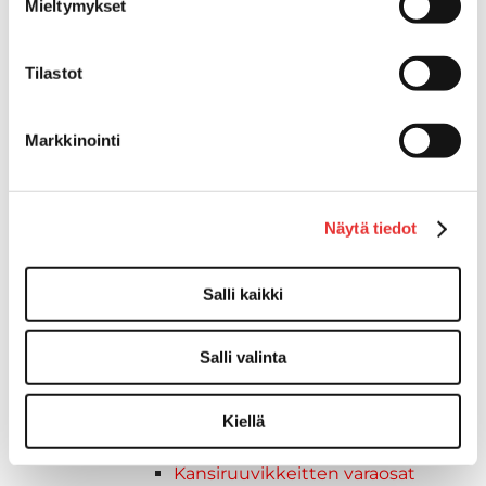
Mieltymykset
Venetuolit ja -tuolinjalat
Liukukoneistot
Tuolinjalat
Tilastot
Tuolit
Venetuolit
Markkinointi
Veneen kiinnitys
Pollarit
Knaapit
Näytä tiedot
Trailerikoukut
Venerenkaat ja silmukkapultit/-
ruuvit
Salli kaikki
Vetourat
Kansiruuvikkeet
Salli valinta
Jätevesi
Kansiruuvikkeiden varaosat
Muoviseokset
Kiellä
Polttoaine
Kansiruuvikkeitten varaosat