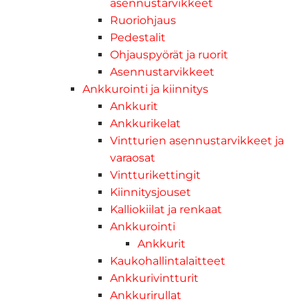
asennustarvikkeet
Ruoriohjaus
Pedestalit
Ohjauspyörät ja ruorit
Asennustarvikkeet
Ankkurointi ja kiinnitys
Ankkurit
Ankkurikelat
Vintturien asennustarvikkeet ja
varaosat
Vintturikettingit
Kiinnitysjouset
Kalliokiilat ja renkaat
Ankkurointi
Ankkurit
Kaukohallintalaitteet
Ankkurivintturit
Ankkurirullat