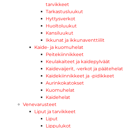
tarvikkeet
Tarkastusluukut
Hyttysverkot
Huoltoluukut
Kansiluukut
Ikkunat ja ikkunaventtiilit
Kaide- ja kuomuhelat
Peitekiinnikkeet
Keulakaiteet ja kaidepylväät
Kaidevaijerit, -verkot ja päätehelat
Kaidekiinnikkeet ja -pidikkeet
Aurinkokatokset
Kuomuhelat
Kaidehelat
Venevarusteet
Liput ja tarvikkeet
Liput
Lippulukot