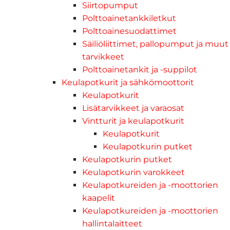
Siirtopumput
Polttoainetankkiletkut
Polttoainesuodattimet
Säiliöliittimet, pallopumput ja muut
tarvikkeet
Polttoainetankit ja -suppilot
Keulapotkurit ja sähkömoottorit
Keulapotkurit
Lisätarvikkeet ja varaosat
Vintturit ja keulapotkurit
Keulapotkurit
Keulapotkurin putket
Keulapotkurin putket
Keulapotkurin varokkeet
Keulapotkureiden ja -moottorien
kaapelit
Keulapotkureiden ja -moottorien
hallintalaitteet