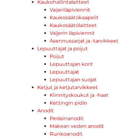
Kaukohallintalaitteet
Vaijeriläpiviennit
Kaukosäätökaapelit
Kaukosäätölaitteet
Vaijerin läpiviennit
Asennussarjat ja -tarvikkeet
Lepuuttajat ja poijut
Poijut
Lepuuttajan korit
Lepuuttajat
Lepuuttajan suojat
Ketjut ja ketjutarvikkeet
Kiinnityskoukut ja -haat
Kettingin pidin
Anodit
Peräsinanodit
Makean veden anodit
Runkoanodit