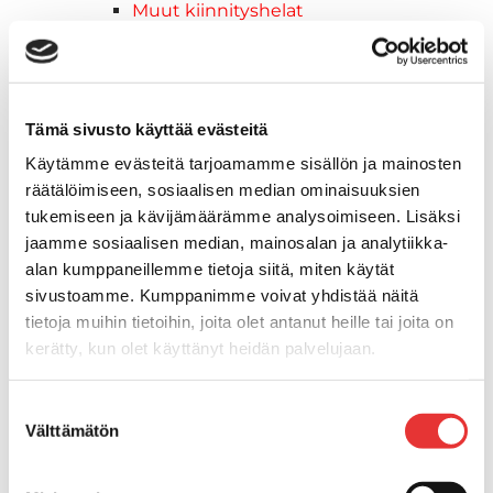
Muut kiinnityshelat
Koukkupidike
Pidike "clips", muovia
Lepuuttajan kiinnike
Tuulilasin kiinnike
Tämä sivusto käyttää evästeitä
Reuna-, köli-, törmäyslistat ja kansikate
Käytämme evästeitä tarjoamamme sisällön ja mainosten
Törmäyslista
räätälöimiseen, sosiaalisen median ominaisuuksien
Kansikate
tukemiseen ja kävijämäärämme analysoimiseen. Lisäksi
Reuna- ja ikkunalistat
jaamme sosiaalisen median, mainosalan ja analytiikka-
Alumiinilistat
alan kumppaneillemme tietoja siitä, miten käytät
Kävelysillat ja Taavetit
sivustoamme. Kumppanimme voivat yhdistää näitä
Kiinnitysvarret
tietoja muihin tietoihin, joita olet antanut heille tai joita on
SUP-laudan telineet
kerätty, kun olet käyttänyt heidän palvelujaan.
Kuljetusrampit
Askelmat
Lisätietoja:
karilainen.fi/tietosuoja
Suostumuksen
Kuljetusramppien tarvikkeet
Välttämätön
valinta
Kädensija, metallia
Taavetit