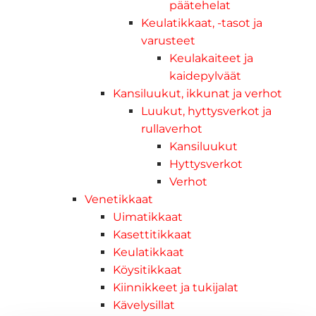
päätehelat
Keulatikkaat, -tasot ja
varusteet
Keulakaiteet ja
kaidepylväät
Kansiluukut, ikkunat ja verhot
Luukut, hyttysverkot ja
rullaverhot
Kansiluukut
Hyttysverkot
Verhot
Venetikkaat
Uimatikkaat
Kasettitikkaat
Keulatikkaat
Köysitikkaat
Kiinnikkeet ja tukijalat
Kävelysillat