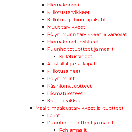
Hiomakoneet
Kiillotustarvikkeet
Kiillotus- ja hiontapaketit
Muut tarvikkeet
Pölynimurin tarvikkeet ja varaosat
Hiomakonetarvikkeet
Puunhoitotuotteet ja maalit
Kiillotusaineet
Alustallat ja välilaipat
Kiillotusaineet
Pölynimurit
Käsihiomatuotteet
Hiomatuotteet
Konetarvikkeet
Maalit, maalaustarvikkeet ja -tuotteet
Lakat
Puunhoitotuotteet ja maalit
Pohjamaalit