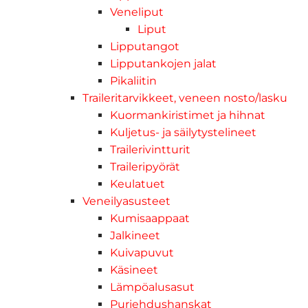
Veneliput
Liput
Lipputangot
Lipputankojen jalat
Pikaliitin
Traileritarvikkeet, veneen nosto/lasku
Kuormankiristimet ja hihnat
Kuljetus- ja säilytystelineet
Trailerivintturit
Traileripyörät
Keulatuet
Veneilyasusteet
Kumisaappaat
Jalkineet
Kuivapuvut
Käsineet
Lämpöalusasut
Purjehdushanskat