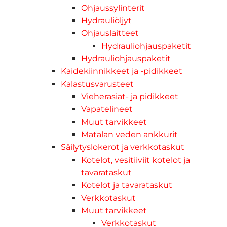
Ohjaussylinterit
Hydrauliöljyt
Ohjauslaitteet
Hydrauliohjauspaketit
Hydrauliohjauspaketit
Kaidekiinnikkeet ja -pidikkeet
Kalastusvarusteet
Vieherasiat- ja pidikkeet
Vapatelineet
Muut tarvikkeet
Matalan veden ankkurit
Säilytyslokerot ja verkkotaskut
Kotelot, vesitiiviit kotelot ja
tavarataskut
Kotelot ja tavarataskut
Verkkotaskut
Muut tarvikkeet
Verkkotaskut