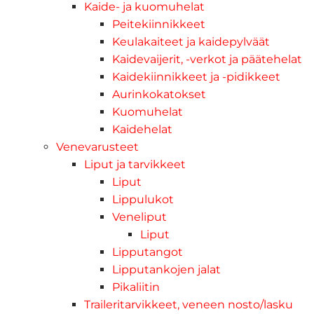
Kaide- ja kuomuhelat
Peitekiinnikkeet
Keulakaiteet ja kaidepylväät
Kaidevaijerit, -verkot ja päätehelat
Kaidekiinnikkeet ja -pidikkeet
Aurinkokatokset
Kuomuhelat
Kaidehelat
Venevarusteet
Liput ja tarvikkeet
Liput
Lippulukot
Veneliput
Liput
Lipputangot
Lipputankojen jalat
Pikaliitin
Traileritarvikkeet, veneen nosto/lasku