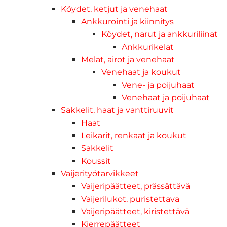
Köydet, ketjut ja venehaat
Ankkurointi ja kiinnitys
Köydet, narut ja ankkuriliinat
Ankkurikelat
Melat, airot ja venehaat
Venehaat ja koukut
Vene- ja poijuhaat
Venehaat ja poijuhaat
Sakkelit, haat ja vanttiruuvit
Haat
Leikarit, renkaat ja koukut
Sakkelit
Koussit
Vaijerityötarvikkeet
Vaijeripäätteet, prässättävä
Vaijerilukot, puristettava
Vaijeripäätteet, kiristettävä
Kierrepäätteet