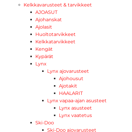
Kelkkavarusteet & tarvikkeet
AJOASUT
Ajohanskat
Ajolasit
Huoltotarvikkeet
Kelkkatarvikkeet
Kengät
Kypärät
Lynx
Lynx ajovarusteet
Ajohousut
Ajotakit
HAALARIT
Lynx vapaa-ajan asusteet
Lynx asusteet
Lynx vaatetus
Ski-Doo
Ski-Doo ajovarusteet