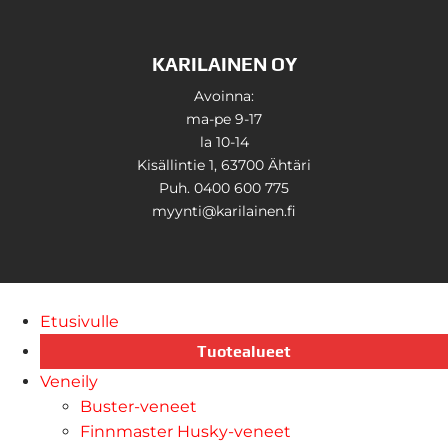
KARILAINEN OY
Avoinna:
ma-pe 9-17
la 10-14
Kisällintie 1, 63700 Ähtäri
Puh. 0400 600 775
myynti@karilainen.fi
Etusivulle
Tuotealueet
Veneily
Buster-veneet
Finnmaster Husky-veneet