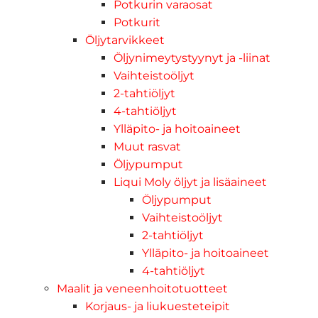
Potkurin varaosat
Potkurit
Öljytarvikkeet
Öljynimeytystyynyt ja -liinat
Vaihteistoöljyt
2-tahtiöljyt
4-tahtiöljyt
Ylläpito- ja hoitoaineet
Muut rasvat
Öljypumput
Liqui Moly öljyt ja lisäaineet
Öljypumput
Vaihteistoöljyt
2-tahtiöljyt
Ylläpito- ja hoitoaineet
4-tahtiöljyt
Maalit ja veneenhoitotuotteet
Korjaus- ja liukuesteteipit