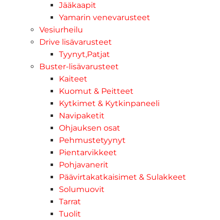
Jääkaapit
Yamarin venevarusteet
Vesiurheilu
Drive lisävarusteet
Tyynyt,Patjat
Buster-lisävarusteet
Kaiteet
Kuomut & Peitteet
Kytkimet & Kytkinpaneeli
Navipaketit
Ohjauksen osat
Pehmustetyynyt
Pientarvikkeet
Pohjavanerit
Päävirtakatkaisimet & Sulakkeet
Solumuovit
Tarrat
Tuolit