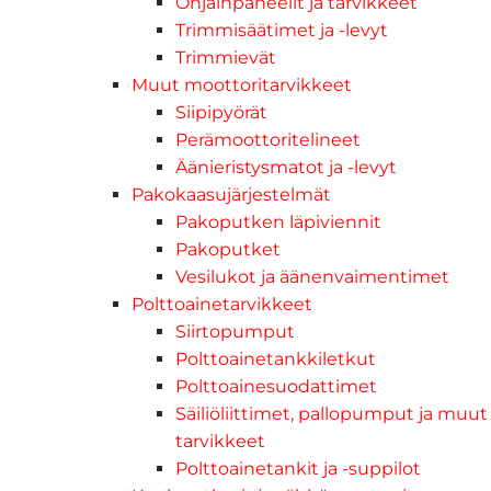
Ohjainpaneelit ja tarvikkeet
Trimmisäätimet ja -levyt
Trimmievät
Muut moottoritarvikkeet
Siipipyörät
Perämoottoritelineet
Äänieristysmatot ja -levyt
Pakokaasujärjestelmät
Pakoputken läpiviennit
Pakoputket
Vesilukot ja äänenvaimentimet
Polttoainetarvikkeet
Siirtopumput
Polttoainetankkiletkut
Polttoainesuodattimet
Säiliöliittimet, pallopumput ja muut
tarvikkeet
Polttoainetankit ja -suppilot