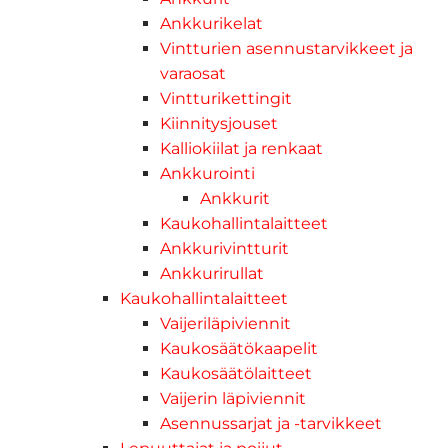
Ankkurikelat
Vintturien asennustarvikkeet ja
varaosat
Vintturikettingit
Kiinnitysjouset
Kalliokiilat ja renkaat
Ankkurointi
Ankkurit
Kaukohallintalaitteet
Ankkurivintturit
Ankkurirullat
Kaukohallintalaitteet
Vaijeriläpiviennit
Kaukosäätökaapelit
Kaukosäätölaitteet
Vaijerin läpiviennit
Asennussarjat ja -tarvikkeet