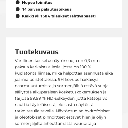
Nopea toimitus
14 päivän palautusoikeus
Kaikki yli 150 € tilaukset rahtivapaasti
Tuotekuvaus
Värillinen kosketusnäytönsuoja on 0,3 mm
paksua karkaistua lasia, jossa on 100 %
kuplatonta liimaa, mikä helpottaa asennusta eikä
jäämiä poistettaessa. 9H kovuus häikäisyä,
naarmuuntumista ja sormenjälkiä estävä suoja
säilyttää alkuperäisen kosketuskokemuksen ja
tarjoaa 99,99 % HD-selkeyden, jotta katsoja voi
nauttia täyteläisestä, eloisasta näytöstä
tarkoitetulla tavalla. Näytönsuojan hydrofobiset
ja oleofobiset pinnoitteet estävät hien ja öljyn
sormenjäljiltä aiheuttamasta vaurioita ja