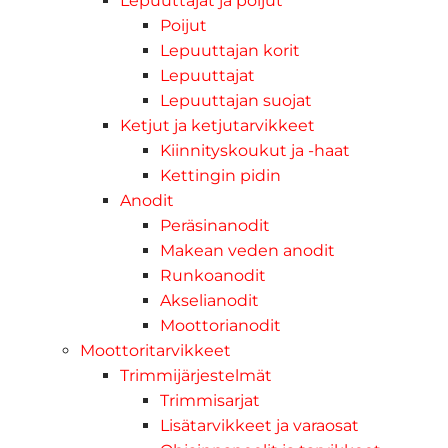
Lepuuttajat ja poijut
Poijut
Lepuuttajan korit
Lepuuttajat
Lepuuttajan suojat
Ketjut ja ketjutarvikkeet
Kiinnityskoukut ja -haat
Kettingin pidin
Anodit
Peräsinanodit
Makean veden anodit
Runkoanodit
Akselianodit
Moottorianodit
Moottoritarvikkeet
Trimmijärjestelmät
Trimmisarjat
Lisätarvikkeet ja varaosat