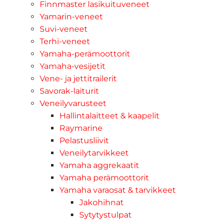
Finnmaster lasikuituveneet
Yamarin-veneet
Suvi-veneet
Terhi-veneet
Yamaha-perämoottorit
Yamaha-vesijetit
Vene- ja jettitrailerit
Savorak-laiturit
Veneilyvarusteet
Hallintalaitteet & kaapelit
Raymarine
Pelastusliivit
Veneilytarvikkeet
Yamaha aggrekaatit
Yamaha perämoottorit
Yamaha varaosat & tarvikkeet
Jakohihnat
Sytytystulpat