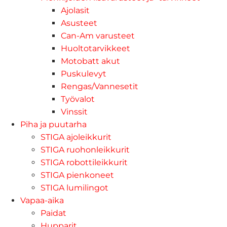
Ajolasit
Asusteet
Can-Am varusteet
Huoltotarvikkeet
Motobatt akut
Puskulevyt
Rengas/Vannesetit
Työvalot
Vinssit
Piha ja puutarha
STIGA ajoleikkurit
STIGA ruohonleikkurit
STIGA robottileikkurit
STIGA pienkoneet
STIGA lumilingot
Vapaa-aika
Paidat
Hupparit