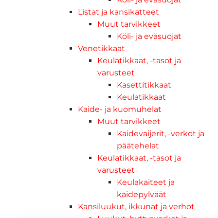
Listat ja kansikatteet
Muut tarvikkeet
Köli- ja eväsuojat
Venetikkaat
Keulatikkaat, -tasot ja
varusteet
Kasettitikkaat
Keulatikkaat
Kaide- ja kuomuhelat
Muut tarvikkeet
Kaidevaijerit, -verkot ja
päätehelat
Keulatikkaat, -tasot ja
varusteet
Keulakaiteet ja
kaidepylväät
Kansiluukut, ikkunat ja verhot