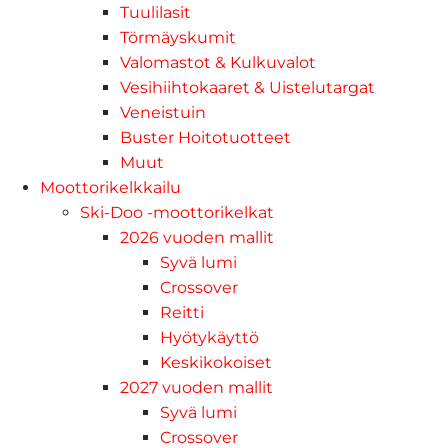
Tuulilasit
Törmäyskumit
Valomastot & Kulkuvalot
Vesihiihtokaaret & Uistelutargat
Veneistuin
Buster Hoitotuotteet
Muut
Moottorikelkkailu
Ski-Doo -moottorikelkat
2026 vuoden mallit
Syvä lumi
Crossover
Reitti
Hyötykäyttö
Keskikokoiset
2027 vuoden mallit
Syvä lumi
Crossover