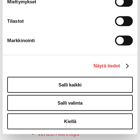
Törmäyslista
Mieltymykset
Kansikate
Reuna- ja ikkunalistat
Tilastot
Alumiinilistat
Kävelysillat ja Taavetit
Kiinnitysvarret
Markkinointi
SUP-laudan telineet
Kuljetusrampit
Askelmat
Näytä tiedot
Kuljetusramppien tarvikkeet
Kädensija, metallia
Salli kaikki
Taavetit
Venetuolit ja -tuolinjalat
Liukukoneistot
Salli valinta
Tuolinjalat
Tuolit
Kiellä
Venetuolit
Veneen kiinnitys