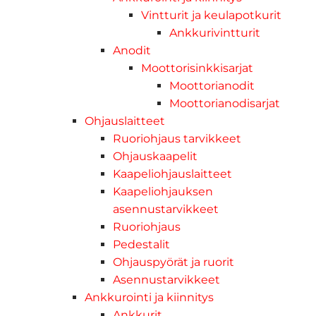
Vintturit ja keulapotkurit
Ankkurivintturit
Anodit
Moottorisinkkisarjat
Moottorianodit
Moottorianodisarjat
Ohjauslaitteet
Ruoriohjaus tarvikkeet
Ohjauskaapelit
Kaapeliohjauslaitteet
Kaapeliohjauksen
asennustarvikkeet
Ruoriohjaus
Pedestalit
Ohjauspyörät ja ruorit
Asennustarvikkeet
Ankkurointi ja kiinnitys
Ankkurit