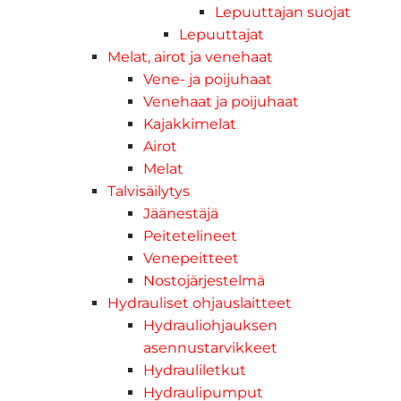
Lepuuttajan suojat
Lepuuttajat
Melat, airot ja venehaat
Vene- ja poijuhaat
Venehaat ja poijuhaat
Kajakkimelat
Airot
Melat
Talvisäilytys
Jäänestäjä
Peitetelineet
Venepeitteet
Nostojärjestelmä
Hydrauliset ohjauslaitteet
Hydrauliohjauksen
asennustarvikkeet
Hydrauliletkut
Hydraulipumput