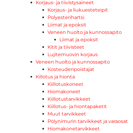
Korjaus- ja tiivistysaineet
Korjaus- ja liukuesteteipit
Polyesterihartsi
Liimat ja epoksit
Veneen huolto ja kunnossapito
Liimat ja epoksit
Kitit ja tiivisteet
Lujitemuovin korjaus
Veneen huolto ja kunnossapito
Kosteudenpoistajat
Killotus ja hionta
Kiillotuskoneet
Hiomakoneet
Kiillotustarvikkeet
Kiillotus- ja hiontapaketit
Muut tarvikkeet
Pölynimurin tarvikkeet ja varaosat
Hiomakonetarvikkeet