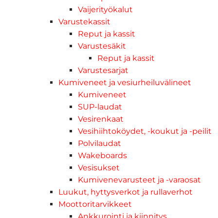
Vaijerityökalut
Varustekassit
Reput ja kassit
Varustesäkit
Reput ja kassit
Varustesarjat
Kumiveneet ja vesiurheiluvälineet
Kumiveneet
SUP-laudat
Vesirenkaat
Vesihiihtoköydet, -koukut ja -peilit
Polvilaudat
Wakeboards
Vesisukset
Kumivenevarusteet ja -varaosat
Luukut, hyttysverkot ja rullaverhot
Moottoritarvikkeet
Ankkurointi ja kiinnitys