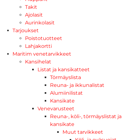
Takit
Ajolasit
Aurinkolasit
Tarjoukset
Poistotuotteet
Lahjakortti
Maritim venetarvikkeet
Kansihelat
Listat ja kansikatteet
Törmäyslista
Reuna- ja ikkunalistat
Alumiinilistat
Kansikate
Venevarusteet
Reuna-, köli-, törmäyslistat ja
kansikate
Muut tarvikkeet
Köli- ja eväsuojat