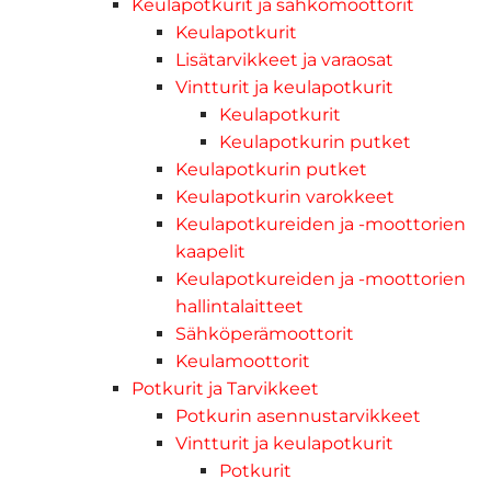
Keulapotkurit ja sähkömoottorit
Keulapotkurit
Lisätarvikkeet ja varaosat
Vintturit ja keulapotkurit
Keulapotkurit
Keulapotkurin putket
Keulapotkurin putket
Keulapotkurin varokkeet
Keulapotkureiden ja -moottorien
kaapelit
Keulapotkureiden ja -moottorien
hallintalaitteet
Sähköperämoottorit
Keulamoottorit
Potkurit ja Tarvikkeet
Potkurin asennustarvikkeet
Vintturit ja keulapotkurit
Potkurit