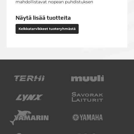
mahdollistavat nopean puhdistuksen
Näytä lisää tuotteita
Kelkkatarvikkeet tuoteryhmästä