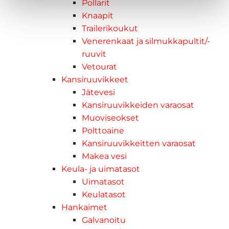
Pollarit
Knaapit
Trailerikoukut
Venerenkaat ja silmukkapultit/-
ruuvit
Vetourat
Kansiruuvikkeet
Jätevesi
Kansiruuvikkeiden varaosat
Muoviseokset
Polttoaine
Kansiruuvikkeitten varaosat
Makea vesi
Keula- ja uimatasot
Uimatasot
Keulatasot
Hankaimet
Galvanoitu