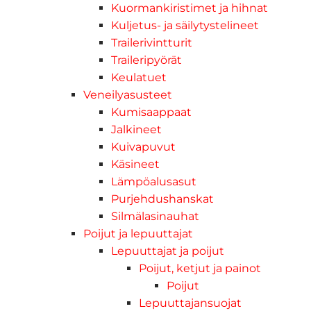
Kuormankiristimet ja hihnat
Kuljetus- ja säilytystelineet
Trailerivintturit
Traileripyörät
Keulatuet
Veneilyasusteet
Kumisaappaat
Jalkineet
Kuivapuvut
Käsineet
Lämpöalusasut
Purjehdushanskat
Silmälasinauhat
Poijut ja lepuuttajat
Lepuuttajat ja poijut
Poijut, ketjut ja painot
Poijut
Lepuuttajansuojat