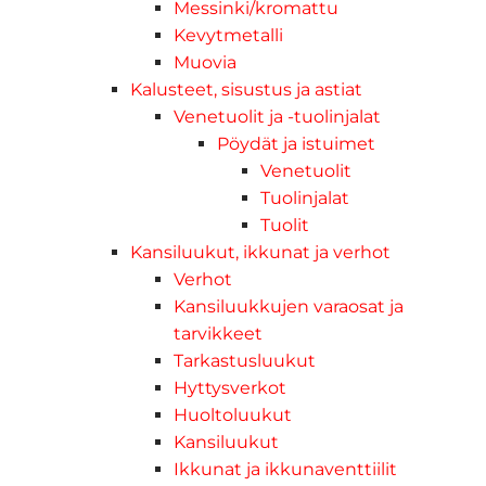
Messinki/kromattu
Kevytmetalli
Muovia
Kalusteet, sisustus ja astiat
Venetuolit ja -tuolinjalat
Pöydät ja istuimet
Venetuolit
Tuolinjalat
Tuolit
Kansiluukut, ikkunat ja verhot
Verhot
Kansiluukkujen varaosat ja
tarvikkeet
Tarkastusluukut
Hyttysverkot
Huoltoluukut
Kansiluukut
Ikkunat ja ikkunaventtiilit