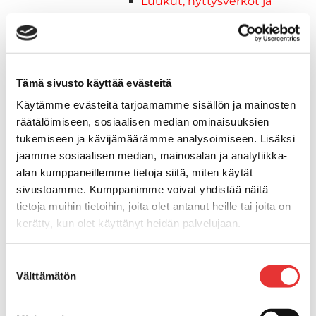
Luukut, hyttysverkot ja
rullaverhot
Kansiluukut
Hyttysverkot
Verhot
Tämä sivusto käyttää evästeitä
Venetikkaat
Käytämme evästeitä tarjoamamme sisällön ja mainosten
Uimatikkaat
räätälöimiseen, sosiaalisen median ominaisuuksien
Kasettitikkaat
tukemiseen ja kävijämäärämme analysoimiseen. Lisäksi
Keulatikkaat
jaamme sosiaalisen median, mainosalan ja analytiikka-
Köysitikkaat
alan kumppaneillemme tietoja siitä, miten käytät
Kiinnikkeet ja tukijalat
sivustoamme. Kumppanimme voivat yhdistää näitä
Kävelysillat
tietoja muihin tietoihin, joita olet antanut heille tai joita on
Muut kiinnityshelat
kerätty, kun olet käyttänyt heidän palvelujaan.
Koukkupidike
Pidike "clips", muovia
Lisätietoja:
karilainen.fi/tietosuoja
Suostumuksen
Lepuuttajan kiinnike
Välttämätön
valinta
Tuulilasin kiinnike
Reuna-, köli-, törmäyslistat ja kansikate