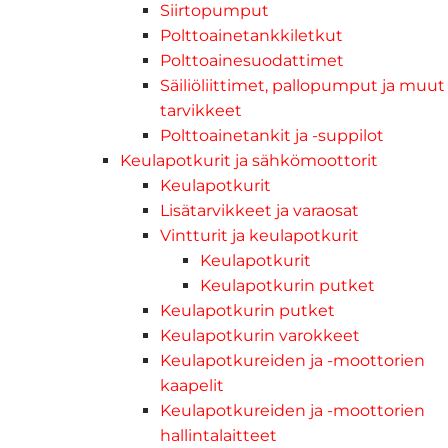
Siirtopumput
Polttoainetankkiletkut
Polttoainesuodattimet
Säiliöliittimet, pallopumput ja muut
tarvikkeet
Polttoainetankit ja -suppilot
Keulapotkurit ja sähkömoottorit
Keulapotkurit
Lisätarvikkeet ja varaosat
Vintturit ja keulapotkurit
Keulapotkurit
Keulapotkurin putket
Keulapotkurin putket
Keulapotkurin varokkeet
Keulapotkureiden ja -moottorien
kaapelit
Keulapotkureiden ja -moottorien
hallintalaitteet