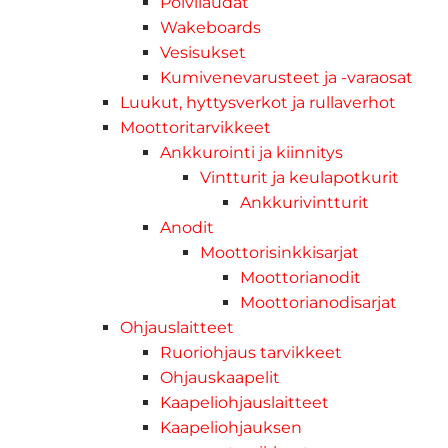
Polvilaudat
Wakeboards
Vesisukset
Kumivenevarusteet ja -varaosat
Luukut, hyttysverkot ja rullaverhot
Moottoritarvikkeet
Ankkurointi ja kiinnitys
Vintturit ja keulapotkurit
Ankkurivintturit
Anodit
Moottorisinkkisarjat
Moottorianodit
Moottorianodisarjat
Ohjauslaitteet
Ruoriohjaus tarvikkeet
Ohjauskaapelit
Kaapeliohjauslaitteet
Kaapeliohjauksen