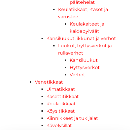
päätehelat
Keulatikkaat, -tasot ja
varusteet
Keulakaiteet ja
kaidepylväät
Kansiluukut, ikkunat ja verhot
Luukut, hyttysverkot ja
rullaverhot
Kansiluukut
Hyttysverkot
Verhot
Venetikkaat
Uimatikkaat
Kasettitikkaat
Keulatikkaat
Köysitikkaat
Kiinnikkeet ja tukijalat
Kävelysillat