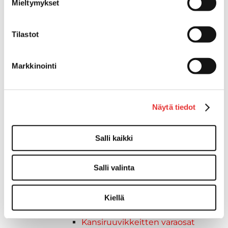
Mieltymykset
Venetuolit ja -tuolinjalat
Liukukoneistot
Tuolinjalat
Tilastot
Tuolit
Venetuolit
Markkinointi
Veneen kiinnitys
Pollarit
Knaapit
Näytä tiedot
Trailerikoukut
Venerenkaat ja silmukkapultit/-
ruuvit
Salli kaikki
Vetourat
Kansiruuvikkeet
Salli valinta
Jätevesi
Kansiruuvikkeiden varaosat
Muoviseokset
Kiellä
Polttoaine
Kansiruuvikkeitten varaosat