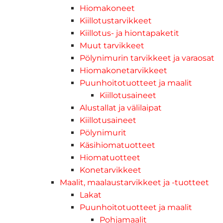
Hiomakoneet
Kiillotustarvikkeet
Kiillotus- ja hiontapaketit
Muut tarvikkeet
Pölynimurin tarvikkeet ja varaosat
Hiomakonetarvikkeet
Puunhoitotuotteet ja maalit
Kiillotusaineet
Alustallat ja välilaipat
Kiillotusaineet
Pölynimurit
Käsihiomatuotteet
Hiomatuotteet
Konetarvikkeet
Maalit, maalaustarvikkeet ja -tuotteet
Lakat
Puunhoitotuotteet ja maalit
Pohjamaalit