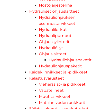
Nostojärjestelmä
Hydrauliset ohjauslaitteet
Hydrauliohjauksen
asennustarvikkeet
Hydrauliletkut
Hydraulipumput
Ohjaussylinterit
Hydrauliöljyt
Ohjauslaitteet
Hydrauliohjauspaketit
Hydrauliohjauspaketit
Kaidekiinnikkeet ja -pidikkeet
Kalastusvarusteet
Vieherasiat- ja pidikkeet
Vapatelineet
Muut tarvikkeet
Matalan veden ankkurit
Säilytyslokerot ja verkkotaskut