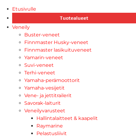
Etusivulle
Tuotealueet
Veneily
Buster-veneet
Finnmaster Husky-veneet
Finnmaster lasikuituveneet
Yamarin-veneet
Suvi-veneet
Terhi-veneet
Yamaha-perämoottorit
Yamaha-vesijetit
Vene- ja jettitrailerit
Savorak-laiturit
Veneilyvarusteet
Hallintalaitteet & kaapelit
Raymarine
Pelastusliivit