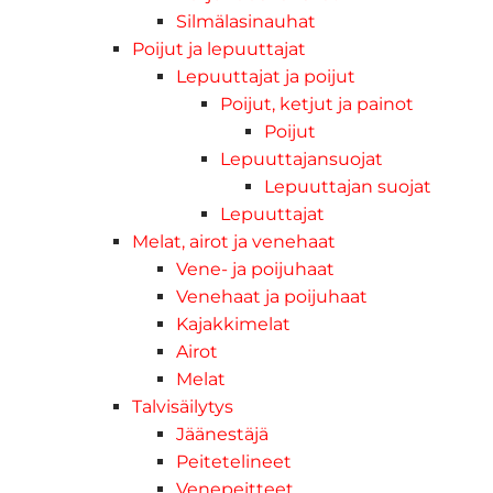
Silmälasinauhat
Poijut ja lepuuttajat
Lepuuttajat ja poijut
Poijut, ketjut ja painot
Poijut
Lepuuttajansuojat
Lepuuttajan suojat
Lepuuttajat
Melat, airot ja venehaat
Vene- ja poijuhaat
Venehaat ja poijuhaat
Kajakkimelat
Airot
Melat
Talvisäilytys
Jäänestäjä
Peitetelineet
Venepeitteet