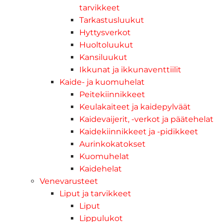
tarvikkeet
Tarkastusluukut
Hyttysverkot
Huoltoluukut
Kansiluukut
Ikkunat ja ikkunaventtiilit
Kaide- ja kuomuhelat
Peitekiinnikkeet
Keulakaiteet ja kaidepylväät
Kaidevaijerit, -verkot ja päätehelat
Kaidekiinnikkeet ja -pidikkeet
Aurinkokatokset
Kuomuhelat
Kaidehelat
Venevarusteet
Liput ja tarvikkeet
Liput
Lippulukot