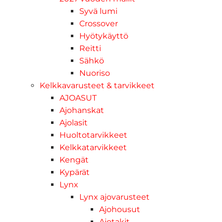
Syvä lumi
Crossover
Hyötykäyttö
Reitti
Sähkö
Nuoriso
Kelkkavarusteet & tarvikkeet
AJOASUT
Ajohanskat
Ajolasit
Huoltotarvikkeet
Kelkkatarvikkeet
Kengät
Kypärät
Lynx
Lynx ajovarusteet
Ajohousut
Ajotakit