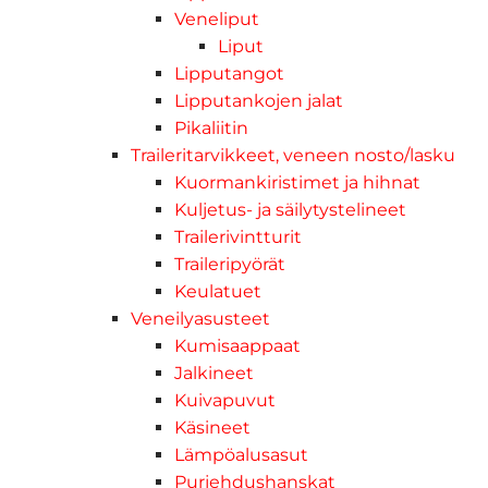
Veneliput
Liput
Lipputangot
Lipputankojen jalat
Pikaliitin
Traileritarvikkeet, veneen nosto/lasku
Kuormankiristimet ja hihnat
Kuljetus- ja säilytystelineet
Trailerivintturit
Traileripyörät
Keulatuet
Veneilyasusteet
Kumisaappaat
Jalkineet
Kuivapuvut
Käsineet
Lämpöalusasut
Purjehdushanskat