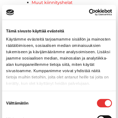
Muut kiinnityshelat
Koukkupidike
Pidike "clips", muovia
Lepuuttajan kiinnike
Tuulilasin kiinnike
Tämä sivusto käyttää evästeitä
Reuna-, köli-, törmäyslistat ja kansikate
Käytämme evästeitä tarjoamamme sisällön ja mainosten
Törmäyslista
räätälöimiseen, sosiaalisen median ominaisuuksien
Kansikate
tukemiseen ja kävijämäärämme analysoimiseen. Lisäksi
Reuna- ja ikkunalistat
jaamme sosiaalisen median, mainosalan ja analytiikka-
Alumiinilistat
alan kumppaneillemme tietoja siitä, miten käytät
Kävelysillat ja Taavetit
sivustoamme. Kumppanimme voivat yhdistää näitä
Kiinnitysvarret
tietoja muihin tietoihin, joita olet antanut heille tai joita on
SUP-laudan telineet
kerätty, kun olet käyttänyt heidän palvelujaan.
Kuljetusrampit
Askelmat
Lisätietoja:
karilainen.fi/tietosuoja
Suostumuksen
Kuljetusramppien tarvikkeet
Välttämätön
valinta
Kädensija, metallia
Taavetit