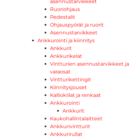
asennustarvikkeet
Ruoriohjaus
Pedestalit
Ohjauspyörät ja ruorit
Asennustarvikkeet
Ankkurointi ja kiinnitys
Ankkurit
Ankkurikelat
Vintturien asennustarvikkeet ja
varaosat
Vintturikettingit
Kiinnitysjouset
Kalliokiilat ja renkaat
Ankkurointi
Ankkurit
Kaukohallintalaitteet
Ankkurivintturit
Ankkurirullat