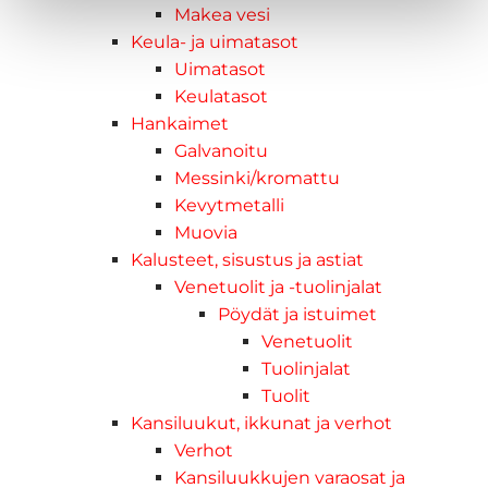
Makea vesi
Keula- ja uimatasot
Uimatasot
Keulatasot
Hankaimet
Galvanoitu
Messinki/kromattu
Kevytmetalli
Muovia
Kalusteet, sisustus ja astiat
Venetuolit ja -tuolinjalat
Pöydät ja istuimet
Venetuolit
Tuolinjalat
Tuolit
Kansiluukut, ikkunat ja verhot
Verhot
Kansiluukkujen varaosat ja