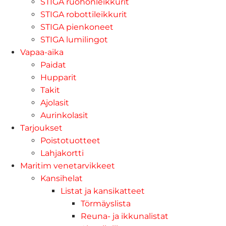
STIGA ruohonleikkurit
STIGA robottileikkurit
STIGA pienkoneet
STIGA lumilingot
Vapaa-aika
Paidat
Hupparit
Takit
Ajolasit
Aurinkolasit
Tarjoukset
Poistotuotteet
Lahjakortti
Maritim venetarvikkeet
Kansihelat
Listat ja kansikatteet
Törmäyslista
Reuna- ja ikkunalistat