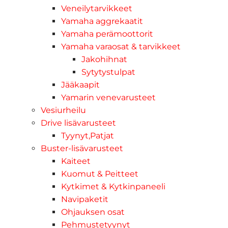
Veneilytarvikkeet
Yamaha aggrekaatit
Yamaha perämoottorit
Yamaha varaosat & tarvikkeet
Jakohihnat
Sytytystulpat
Jääkaapit
Yamarin venevarusteet
Vesiurheilu
Drive lisävarusteet
Tyynyt,Patjat
Buster-lisävarusteet
Kaiteet
Kuomut & Peitteet
Kytkimet & Kytkinpaneeli
Navipaketit
Ohjauksen osat
Pehmustetyynyt