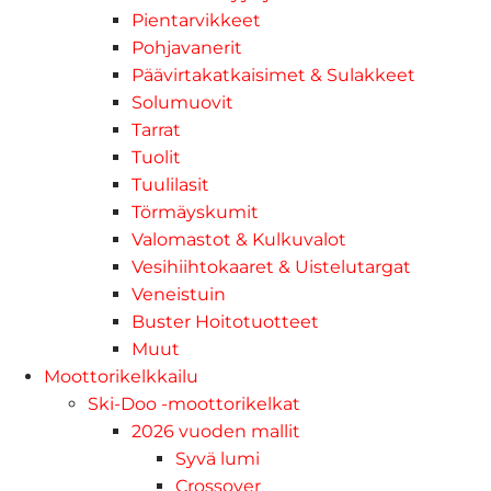
Pientarvikkeet
Pohjavanerit
Päävirtakatkaisimet & Sulakkeet
Solumuovit
Tarrat
Tuolit
Tuulilasit
Törmäyskumit
Valomastot & Kulkuvalot
Vesihiihtokaaret & Uistelutargat
Veneistuin
Buster Hoitotuotteet
Muut
Moottorikelkkailu
Ski-Doo -moottorikelkat
2026 vuoden mallit
Syvä lumi
Crossover