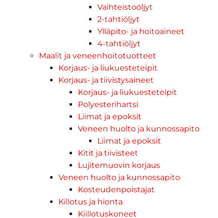
Vaihteistoöljyt
2-tahtiöljyt
Ylläpito- ja hoitoaineet
4-tahtiöljyt
Maalit ja veneenhoitotuotteet
Korjaus- ja liukuesteteipit
Korjaus- ja tiivistysaineet
Korjaus- ja liukuesteteipit
Polyesterihartsi
Liimat ja epoksit
Veneen huolto ja kunnossapito
Liimat ja epoksit
Kitit ja tiivisteet
Lujitemuovin korjaus
Veneen huolto ja kunnossapito
Kosteudenpoistajat
Killotus ja hionta
Kiillotuskoneet