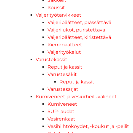
Sakkelit
Koussit
Vaijerityötarvikkeet
Vaijeripäätteet, prässättävä
Vaijerilukot, puristettava
Vaijeripäätteet, kiristettävä
Kierrepäätteet
Vaijerityökalut
Varustekassit
Reput ja kassit
Varustesäkit
Reput ja kassit
Varustesarjat
Kumiveneet ja vesiurheiluvälineet
Kumiveneet
SUP-laudat
Vesirenkaat
Vesihiihtoköydet, -koukut ja -peilit