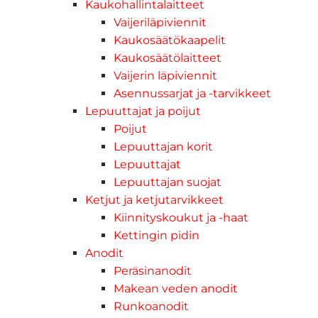
Kaukohallintalaitteet
Vaijeriläpiviennit
Kaukosäätökaapelit
Kaukosäätölaitteet
Vaijerin läpiviennit
Asennussarjat ja -tarvikkeet
Lepuuttajat ja poijut
Poijut
Lepuuttajan korit
Lepuuttajat
Lepuuttajan suojat
Ketjut ja ketjutarvikkeet
Kiinnityskoukut ja -haat
Kettingin pidin
Anodit
Peräsinanodit
Makean veden anodit
Runkoanodit