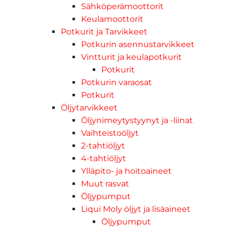
Sähköperämoottorit
Keulamoottorit
Potkurit ja Tarvikkeet
Potkurin asennustarvikkeet
Vintturit ja keulapotkurit
Potkurit
Potkurin varaosat
Potkurit
Öljytarvikkeet
Öljynimeytystyynyt ja -liinat
Vaihteistoöljyt
2-tahtiöljyt
4-tahtiöljyt
Ylläpito- ja hoitoaineet
Muut rasvat
Öljypumput
Liqui Moly öljyt ja lisäaineet
Öljypumput