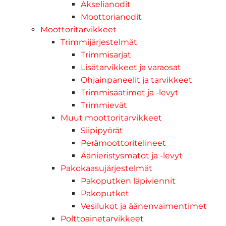
Akselianodit
Moottorianodit
Moottoritarvikkeet
Trimmijärjestelmät
Trimmisarjat
Lisätarvikkeet ja varaosat
Ohjainpaneelit ja tarvikkeet
Trimmisäätimet ja -levyt
Trimmievät
Muut moottoritarvikkeet
Siipipyörät
Perämoottoritelineet
Äänieristysmatot ja -levyt
Pakokaasujärjestelmät
Pakoputken läpiviennit
Pakoputket
Vesilukot ja äänenvaimentimet
Polttoainetarvikkeet