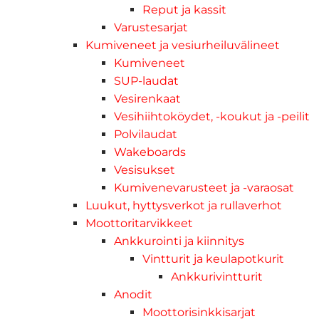
Reput ja kassit
Varustesarjat
Kumiveneet ja vesiurheiluvälineet
Kumiveneet
SUP-laudat
Vesirenkaat
Vesihiihtoköydet, -koukut ja -peilit
Polvilaudat
Wakeboards
Vesisukset
Kumivenevarusteet ja -varaosat
Luukut, hyttysverkot ja rullaverhot
Moottoritarvikkeet
Ankkurointi ja kiinnitys
Vintturit ja keulapotkurit
Ankkurivintturit
Anodit
Moottorisinkkisarjat