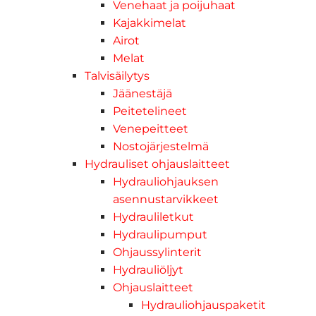
Venehaat ja poijuhaat
Kajakkimelat
Airot
Melat
Talvisäilytys
Jäänestäjä
Peitetelineet
Venepeitteet
Nostojärjestelmä
Hydrauliset ohjauslaitteet
Hydrauliohjauksen
asennustarvikkeet
Hydrauliletkut
Hydraulipumput
Ohjaussylinterit
Hydrauliöljyt
Ohjauslaitteet
Hydrauliohjauspaketit