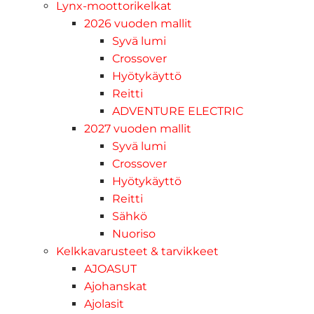
Lynx-moottorikelkat
2026 vuoden mallit
Syvä lumi
Crossover
Hyötykäyttö
Reitti
ADVENTURE ELECTRIC
2027 vuoden mallit
Syvä lumi
Crossover
Hyötykäyttö
Reitti
Sähkö
Nuoriso
Kelkkavarusteet & tarvikkeet
AJOASUT
Ajohanskat
Ajolasit