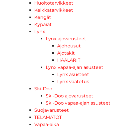
Huoltotarvikkeet
Kelkkatarvikkeet
Kengät
Kypärät
Lynx
Lynx ajovarusteet
Ajohousut
Ajotakit
HAALARIT
Lynx vapaa-ajan asusteet
Lynx asusteet
Lynx vaatetus
Ski-Doo
Ski-Doo ajovarusteet
Ski-Doo vapaa-ajan asusteet
Suojavarusteet
TELAMATOT
Vapaa-aika