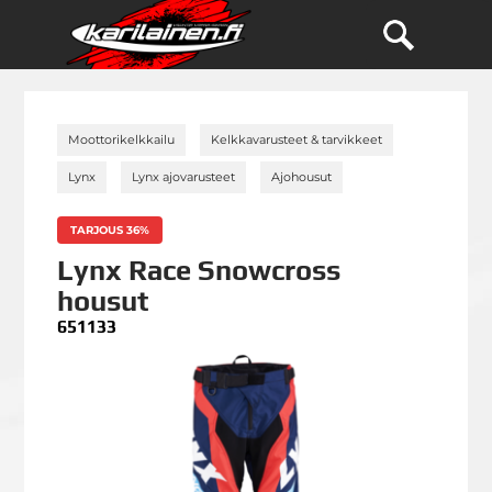
»
»
Moottorikelkkailu
Kelkkavarusteet & tarvikkeet
»
»
»
Lynx
Lynx ajovarusteet
Ajohousut
TARJOUS 36%
Lynx Race Snowcross
housut
651133