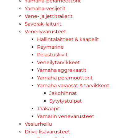
Yamaha-perämoottorit
Yamaha-vesijetit
Vene- ja jettitrailerit
Savorak-laiturit
Veneilyvarusteet
Hallintalaitteet & kaapelit
Raymarine
Pelastusliivit
Veneilytarvikkeet
Yamaha aggrekaatit
Yamaha perämoottorit
Yamaha varaosat & tarvikkeet
Jakohihnat
Sytytystulpat
Jääkaapit
Yamarin venevarusteet
Vesiurheilu
Drive lisävarusteet