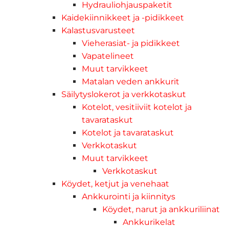
Hydrauliohjauspaketit
Kaidekiinnikkeet ja -pidikkeet
Kalastusvarusteet
Vieherasiat- ja pidikkeet
Vapatelineet
Muut tarvikkeet
Matalan veden ankkurit
Säilytyslokerot ja verkkotaskut
Kotelot, vesitiiviit kotelot ja
tavarataskut
Kotelot ja tavarataskut
Verkkotaskut
Muut tarvikkeet
Verkkotaskut
Köydet, ketjut ja venehaat
Ankkurointi ja kiinnitys
Köydet, narut ja ankkuriliinat
Ankkurikelat