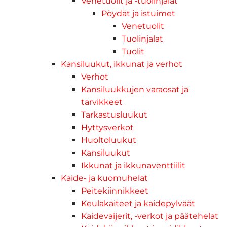
Venetuolit ja -tuolinjalat
Pöydät ja istuimet
Venetuolit
Tuolinjalat
Tuolit
Kansiluukut, ikkunat ja verhot
Verhot
Kansiluukkujen varaosat ja
tarvikkeet
Tarkastusluukut
Hyttysverkot
Huoltoluukut
Kansiluukut
Ikkunat ja ikkunaventtiilit
Kaide- ja kuomuhelat
Peitekiinnikkeet
Keulakaiteet ja kaidepylväät
Kaidevaijerit, -verkot ja päätehelat