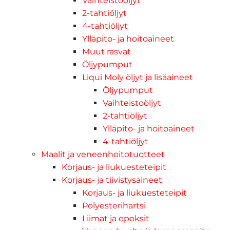
Vaihteistoöljyt
2-tahtiöljyt
4-tahtiöljyt
Ylläpito- ja hoitoaineet
Muut rasvat
Öljypumput
Liqui Moly öljyt ja lisäaineet
Öljypumput
Vaihteistoöljyt
2-tahtiöljyt
Ylläpito- ja hoitoaineet
4-tahtiöljyt
Maalit ja veneenhoitotuotteet
Korjaus- ja liukuesteteipit
Korjaus- ja tiivistysaineet
Korjaus- ja liukuesteteipit
Polyesterihartsi
Liimat ja epoksit