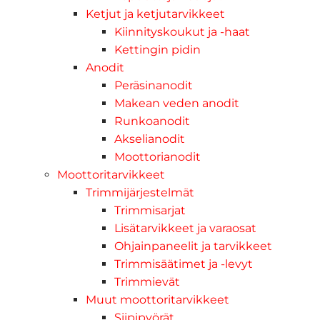
Ketjut ja ketjutarvikkeet
Kiinnityskoukut ja -haat
Kettingin pidin
Anodit
Peräsinanodit
Makean veden anodit
Runkoanodit
Akselianodit
Moottorianodit
Moottoritarvikkeet
Trimmijärjestelmät
Trimmisarjat
Lisätarvikkeet ja varaosat
Ohjainpaneelit ja tarvikkeet
Trimmisäätimet ja -levyt
Trimmievät
Muut moottoritarvikkeet
Siipipyörät