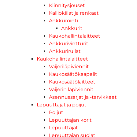
Kiinnitysjouset
Kalliokiilat ja renkaat
Ankkurointi
Ankkurit
Kaukohallintalaitteet
Ankkurivintturit
Ankkurirullat
Kaukohallintalaitteet
Vaijeriläpiviennit
Kaukosäätökaapelit
Kaukosäätölaitteet
Vaijerin läpiviennit
Asennussarjat ja -tarvikkeet
Lepuuttajat ja poijut
Poijut
Lepuuttajan korit
Lepuuttajat
Lepuuttajan suojat