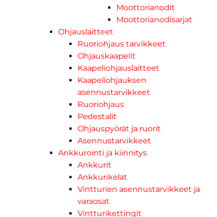
Moottorianodit
Moottorianodisarjat
Ohjauslaitteet
Ruoriohjaus tarvikkeet
Ohjauskaapelit
Kaapeliohjauslaitteet
Kaapeliohjauksen
asennustarvikkeet
Ruoriohjaus
Pedestalit
Ohjauspyörät ja ruorit
Asennustarvikkeet
Ankkurointi ja kiinnitys
Ankkurit
Ankkurikelat
Vintturien asennustarvikkeet ja
varaosat
Vintturikettingit