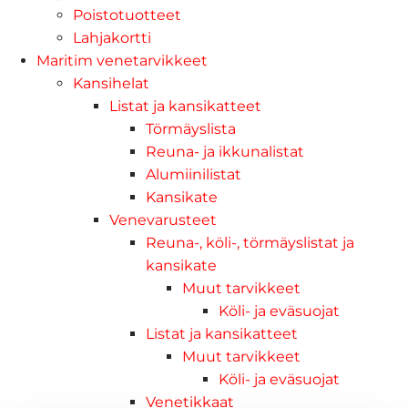
Poistotuotteet
Lahjakortti
Maritim venetarvikkeet
Kansihelat
Listat ja kansikatteet
Törmäyslista
Reuna- ja ikkunalistat
Alumiinilistat
Kansikate
Venevarusteet
Reuna-, köli-, törmäyslistat ja
kansikate
Muut tarvikkeet
Köli- ja eväsuojat
Listat ja kansikatteet
Muut tarvikkeet
Köli- ja eväsuojat
Venetikkaat