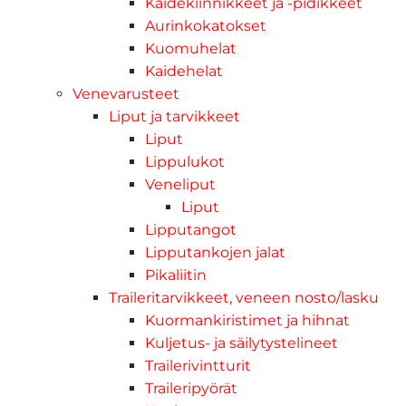
Kaidekiinnikkeet ja -pidikkeet
Aurinkokatokset
Kuomuhelat
Kaidehelat
Venevarusteet
Liput ja tarvikkeet
Liput
Lippulukot
Veneliput
Liput
Lipputangot
Lipputankojen jalat
Pikaliitin
Traileritarvikkeet, veneen nosto/lasku
Kuormankiristimet ja hihnat
Kuljetus- ja säilytystelineet
Trailerivintturit
Traileripyörät