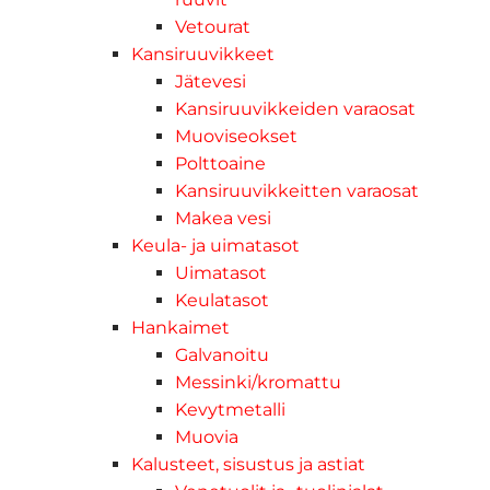
Vetourat
Kansiruuvikkeet
Jätevesi
Kansiruuvikkeiden varaosat
Muoviseokset
Polttoaine
Kansiruuvikkeitten varaosat
Makea vesi
Keula- ja uimatasot
Uimatasot
Keulatasot
Hankaimet
Galvanoitu
Messinki/kromattu
Kevytmetalli
Muovia
Kalusteet, sisustus ja astiat