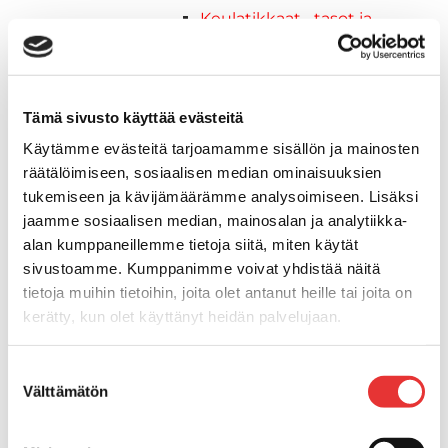
Keulatikkaat, -tasot ja
varusteet
Kasettitikkaat
Keulatikkaat
Tämä sivusto käyttää evästeitä
Kaide- ja kuomuhelat
Muut tarvikkeet
Käytämme evästeitä tarjoamamme sisällön ja mainosten
Kaidevaijerit, -verkot ja
räätälöimiseen, sosiaalisen median ominaisuuksien
päätehelat
tukemiseen ja kävijämäärämme analysoimiseen. Lisäksi
Keulatikkaat, -tasot ja
jaamme sosiaalisen median, mainosalan ja analytiikka-
varusteet
alan kumppaneillemme tietoja siitä, miten käytät
Keulakaiteet ja
sivustoamme. Kumppanimme voivat yhdistää näitä
kaidepylväät
tietoja muihin tietoihin, joita olet antanut heille tai joita on
kerätty, kun olet käyttänyt heidän palvelujaan.
Kansiluukut, ikkunat ja verhot
Luukut, hyttysverkot ja
Lisätietoja:
karilainen.fi/tietosuoja
rullaverhot
Suostumuksen
Välttämätön
Kansiluukut
valinta
Hyttysverkot
Verhot