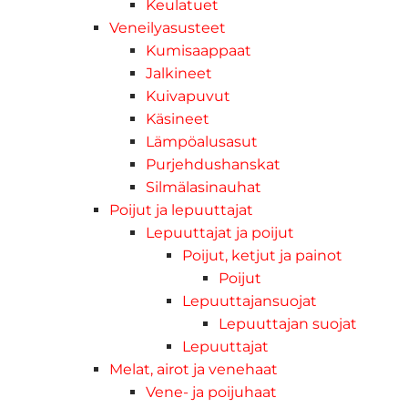
Keulatuet
Veneilyasusteet
Kumisaappaat
Jalkineet
Kuivapuvut
Käsineet
Lämpöalusasut
Purjehdushanskat
Silmälasinauhat
Poijut ja lepuuttajat
Lepuuttajat ja poijut
Poijut, ketjut ja painot
Poijut
Lepuuttajansuojat
Lepuuttajan suojat
Lepuuttajat
Melat, airot ja venehaat
Vene- ja poijuhaat