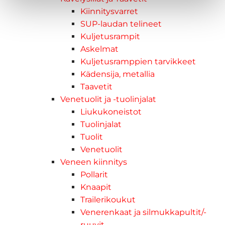
Kiinnitysvarret
SUP-laudan telineet
Kuljetusrampit
Askelmat
Kuljetusramppien tarvikkeet
Kädensija, metallia
Taavetit
Venetuolit ja -tuolinjalat
Liukukoneistot
Tuolinjalat
Tuolit
Venetuolit
Veneen kiinnitys
Pollarit
Knaapit
Trailerikoukut
Venerenkaat ja silmukkapultit/-
ruuvit