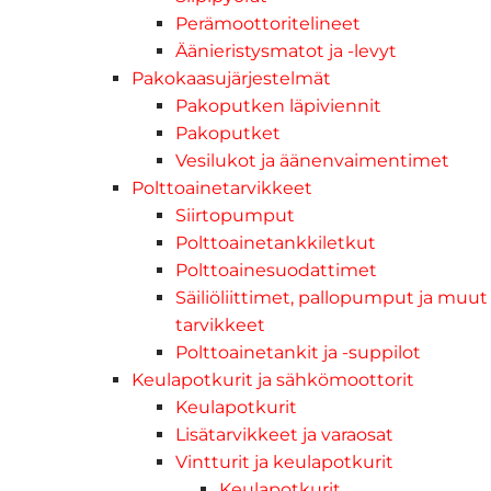
Perämoottoritelineet
Äänieristysmatot ja -levyt
Pakokaasujärjestelmät
Pakoputken läpiviennit
Pakoputket
Vesilukot ja äänenvaimentimet
Polttoainetarvikkeet
Siirtopumput
Polttoainetankkiletkut
Polttoainesuodattimet
Säiliöliittimet, pallopumput ja muut
tarvikkeet
Polttoainetankit ja -suppilot
Keulapotkurit ja sähkömoottorit
Keulapotkurit
Lisätarvikkeet ja varaosat
Vintturit ja keulapotkurit
Keulapotkurit