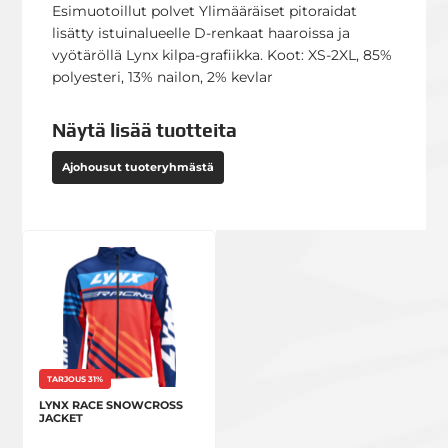
Esimuotoillut polvet Ylimääräiset pitoraidat
lisätty istuinalueelle D-renkaat haaroissa ja
vyötäröllä Lynx kilpa-grafiikka. Koot: XS-2XL, 85%
polyesteri, 13% nailon, 2% kevlar
Näytä lisää tuotteita
Ajohousut tuoteryhmästä
TARJOUS 31%
LYNX RACE SNOWCROSS
JACKET