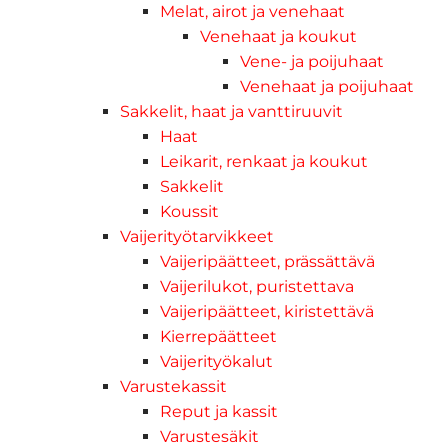
Melat, airot ja venehaat
Venehaat ja koukut
Vene- ja poijuhaat
Venehaat ja poijuhaat
Sakkelit, haat ja vanttiruuvit
Haat
Leikarit, renkaat ja koukut
Sakkelit
Koussit
Vaijerityötarvikkeet
Vaijeripäätteet, prässättävä
Vaijerilukot, puristettava
Vaijeripäätteet, kiristettävä
Kierrepäätteet
Vaijerityökalut
Varustekassit
Reput ja kassit
Varustesäkit