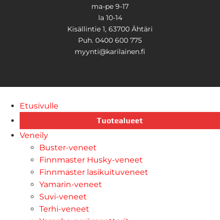
ma-pe 9-17
la 10-14
Kisällintie 1, 63700 Ähtäri
Puh. 0400 600 775
myynti@karilainen.fi
Etusivulle
Tuotealueet
Veneily
Buster-veneet
Finnmaster Husky-veneet
Finnmaster lasikuituveneet
Yamarin-veneet
Suvi-veneet
Terhi-veneet