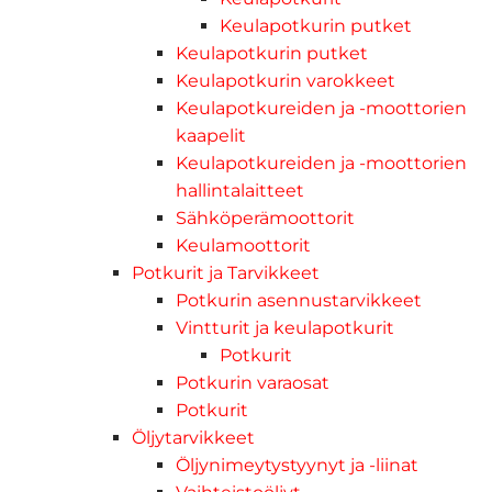
Keulapotkurin putket
Keulapotkurin putket
Keulapotkurin varokkeet
Keulapotkureiden ja -moottorien
kaapelit
Keulapotkureiden ja -moottorien
hallintalaitteet
Sähköperämoottorit
Keulamoottorit
Potkurit ja Tarvikkeet
Potkurin asennustarvikkeet
Vintturit ja keulapotkurit
Potkurit
Potkurin varaosat
Potkurit
Öljytarvikkeet
Öljynimeytystyynyt ja -liinat