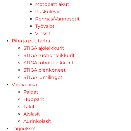
Motobatt akut
Puskulevyt
Rengas/Vannesetit
Työvalot
Vinssit
Piha ja puutarha
STIGA ajoleikkurit
STIGA ruohonleikkurit
STIGA robottileikkurit
STIGA pienkoneet
STIGA lumilingot
Vapaa-aika
Paidat
Hupparit
Takit
Ajolasit
Aurinkolasit
Tarjoukset