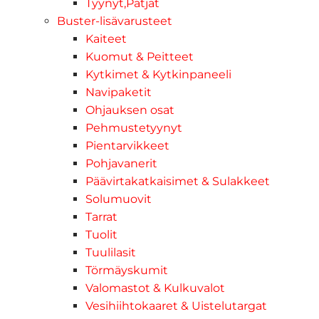
Tyynyt,Patjat
Buster-lisävarusteet
Kaiteet
Kuomut & Peitteet
Kytkimet & Kytkinpaneeli
Navipaketit
Ohjauksen osat
Pehmustetyynyt
Pientarvikkeet
Pohjavanerit
Päävirtakatkaisimet & Sulakkeet
Solumuovit
Tarrat
Tuolit
Tuulilasit
Törmäyskumit
Valomastot & Kulkuvalot
Vesihiihtokaaret & Uistelutargat