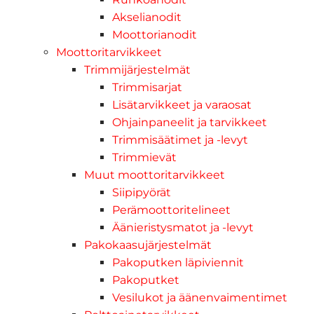
Akselianodit
Moottorianodit
Moottoritarvikkeet
Trimmijärjestelmät
Trimmisarjat
Lisätarvikkeet ja varaosat
Ohjainpaneelit ja tarvikkeet
Trimmisäätimet ja -levyt
Trimmievät
Muut moottoritarvikkeet
Siipipyörät
Perämoottoritelineet
Äänieristysmatot ja -levyt
Pakokaasujärjestelmät
Pakoputken läpiviennit
Pakoputket
Vesilukot ja äänenvaimentimet