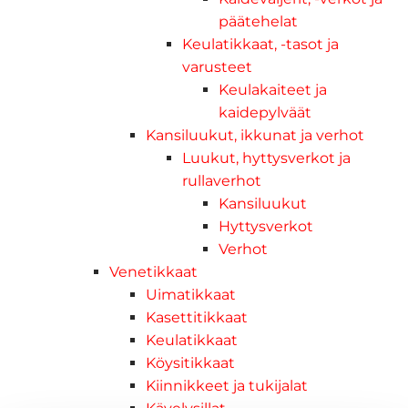
päätehelat
Keulatikkaat, -tasot ja
varusteet
Keulakaiteet ja
kaidepylväät
Kansiluukut, ikkunat ja verhot
Luukut, hyttysverkot ja
rullaverhot
Kansiluukut
Hyttysverkot
Verhot
Venetikkaat
Uimatikkaat
Kasettitikkaat
Keulatikkaat
Köysitikkaat
Kiinnikkeet ja tukijalat