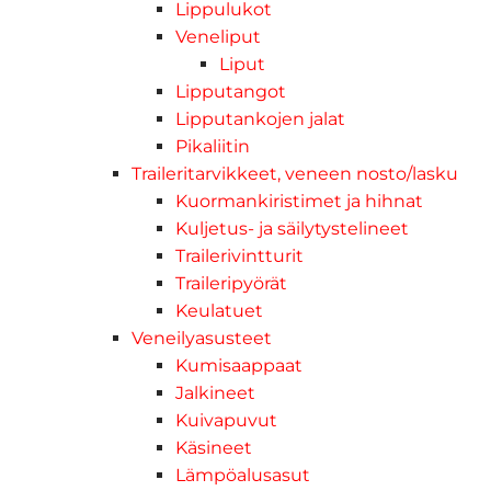
Lippulukot
Veneliput
Liput
Lipputangot
Lipputankojen jalat
Pikaliitin
Traileritarvikkeet, veneen nosto/lasku
Kuormankiristimet ja hihnat
Kuljetus- ja säilytystelineet
Trailerivintturit
Traileripyörät
Keulatuet
Veneilyasusteet
Kumisaappaat
Jalkineet
Kuivapuvut
Käsineet
Lämpöalusasut