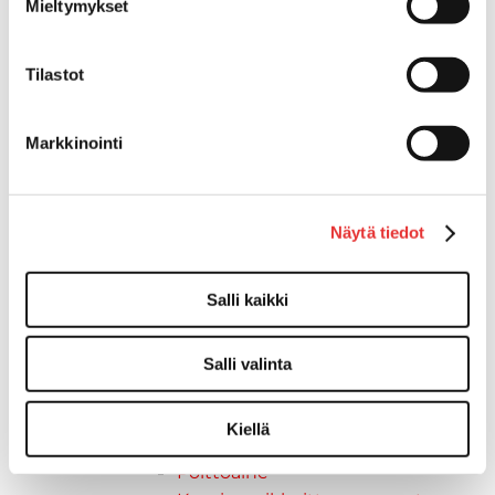
Taavetit
Mieltymykset
Venetuolit ja -tuolinjalat
Liukukoneistot
Tilastot
Tuolinjalat
Tuolit
Venetuolit
Markkinointi
Veneen kiinnitys
Pollarit
Knaapit
Näytä tiedot
Trailerikoukut
Venerenkaat ja silmukkapultit/-
Salli kaikki
ruuvit
Vetourat
Kansiruuvikkeet
Salli valinta
Jätevesi
Kansiruuvikkeiden varaosat
Kiellä
Muoviseokset
Polttoaine