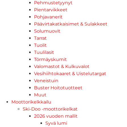
Pehmustetyynyt
Pientarvikkeet
Pohjavanerit
Päävirtakatkaisimet & Sulakkeet
Solumuovit
Tarrat
Tuolit
Tuulilasit
Törmäyskumit
Valomastot & Kulkuvalot
Vesihiihtokaaret & Uistelutargat
Veneistuin
Buster Hoitotuotteet
Muut
Moottorikelkkailu
Ski-Doo -moottorikelkat
2026 vuoden mallit
Syvä lumi