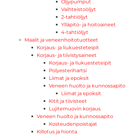
Öljypumput
Vaihteistoöljyt
2-tahtiöljyt
Ylläpito- ja hoitoaineet
4-tahtiöljyt
Maalit ja veneenhoitotuotteet
Korjaus- ja liukuesteteipit
Korjaus- ja tiivistysaineet
Korjaus- ja liukuesteteipit
Polyesterihartsi
Liimat ja epoksit
Veneen huolto ja kunnossapito
Liimat ja epoksit
Kitit ja tiivisteet
Lujitemuovin korjaus
Veneen huolto ja kunnossapito
Kosteudenpoistajat
Killotus ja hionta