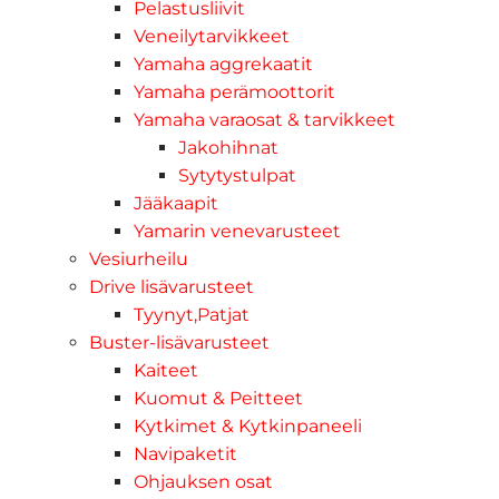
Pelastusliivit
Veneilytarvikkeet
Yamaha aggrekaatit
Yamaha perämoottorit
Yamaha varaosat & tarvikkeet
Jakohihnat
Sytytystulpat
Jääkaapit
Yamarin venevarusteet
Vesiurheilu
Drive lisävarusteet
Tyynyt,Patjat
Buster-lisävarusteet
Kaiteet
Kuomut & Peitteet
Kytkimet & Kytkinpaneeli
Navipaketit
Ohjauksen osat