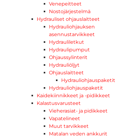
Venepeitteet
Nostojärjestelmä
Hydrauliset ohjauslaitteet
Hydrauliohjauksen
asennustarvikkeet
Hydrauliletkut
Hydraulipumput
Ohjaussylinterit
Hydrauliöljyt
Ohjauslaitteet
Hydrauliohjauspaketit
Hydrauliohjauspaketit
Kaidekiinnikkeet ja -pidikkeet
Kalastusvarusteet
Vieherasiat- ja pidikkeet
Vapatelineet
Muut tarvikkeet
Matalan veden ankkurit