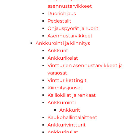
asennustarvikkeet
Ruoriohjaus
Pedestalit
Ohjauspyörät ja ruorit
Asennustarvikkeet
Ankkurointi ja kiinnitys
Ankkurit
Ankkurikelat
Vintturien asennustarvikkeet ja
varaosat
Vintturikettingit
Kiinnitysjouset
Kalliokiilat ja renkaat
Ankkurointi
Ankkurit
Kaukohallintalaitteet
Ankkurivintturit
Ankkurirullat