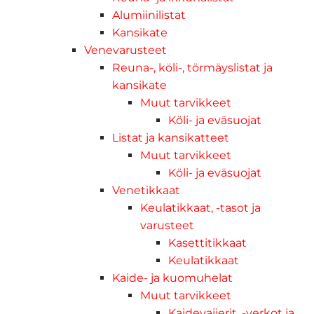
Alumiinilistat
Kansikate
Venevarusteet
Reuna-, köli-, törmäyslistat ja
kansikate
Muut tarvikkeet
Köli- ja eväsuojat
Listat ja kansikatteet
Muut tarvikkeet
Köli- ja eväsuojat
Venetikkaat
Keulatikkaat, -tasot ja
varusteet
Kasettitikkaat
Keulatikkaat
Kaide- ja kuomuhelat
Muut tarvikkeet
Kaidevaijerit, -verkot ja