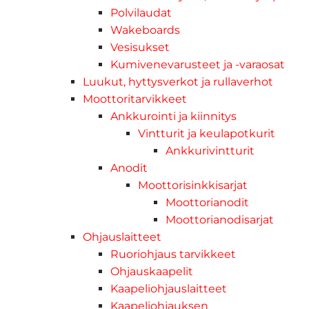
Polvilaudat
Wakeboards
Vesisukset
Kumivenevarusteet ja -varaosat
Luukut, hyttysverkot ja rullaverhot
Moottoritarvikkeet
Ankkurointi ja kiinnitys
Vintturit ja keulapotkurit
Ankkurivintturit
Anodit
Moottorisinkkisarjat
Moottorianodit
Moottorianodisarjat
Ohjauslaitteet
Ruoriohjaus tarvikkeet
Ohjauskaapelit
Kaapeliohjauslaitteet
Kaapeliohjauksen