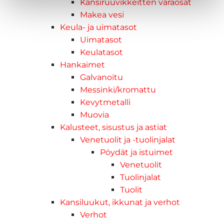
Kansiruuvikkeitten varaosat
Makea vesi
Keula- ja uimatasot
Uimatasot
Keulatasot
Hankaimet
Galvanoitu
Messinki/kromattu
Kevytmetalli
Muovia
Kalusteet, sisustus ja astiat
Venetuolit ja -tuolinjalat
Pöydät ja istuimet
Venetuolit
Tuolinjalat
Tuolit
Kansiluukut, ikkunat ja verhot
Verhot