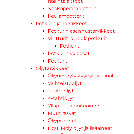
hallintalaitteet
Sähköperämoottorit
Keulamoottorit
Potkurit ja Tarvikkeet
Potkurin asennustarvikkeet
Vintturit ja keulapotkurit
Potkurit
Potkurin varaosat
Potkurit
Öljytarvikkeet
Öljynimeytystyynyt ja -liinat
Vaihteistoöljyt
2-tahtiöljyt
4-tahtiöljyt
Ylläpito- ja hoitoaineet
Muut rasvat
Öljypumput
Liqui Moly öljyt ja lisäaineet