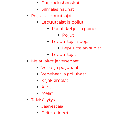
Purjehdushanskat
Silmälasinauhat
Poijut ja lepuuttajat
Lepuuttajat ja poijut
Poijut, ketjut ja painot
Poijut
Lepuuttajansuojat
Lepuuttajan suojat
Lepuuttajat
Melat, airot ja venehaat
Vene- ja poijuhaat
Venehaat ja poijuhaat
Kajakkimelat
Airot
Melat
Talvisäilytys
Jäänestäjä
Peitetelineet