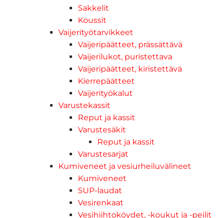
Sakkelit
Koussit
Vaijerityötarvikkeet
Vaijeripäätteet, prässättävä
Vaijerilukot, puristettava
Vaijeripäätteet, kiristettävä
Kierrepäätteet
Vaijerityökalut
Varustekassit
Reput ja kassit
Varustesäkit
Reput ja kassit
Varustesarjat
Kumiveneet ja vesiurheiluvälineet
Kumiveneet
SUP-laudat
Vesirenkaat
Vesihiihtoköydet, -koukut ja -peilit