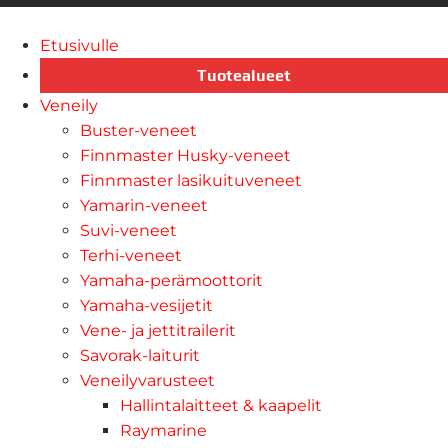
Etusivulle
Tuotealueet
Veneily
Buster-veneet
Finnmaster Husky-veneet
Finnmaster lasikuituveneet
Yamarin-veneet
Suvi-veneet
Terhi-veneet
Yamaha-perämoottorit
Yamaha-vesijetit
Vene- ja jettitrailerit
Savorak-laiturit
Veneilyvarusteet
Hallintalaitteet & kaapelit
Raymarine