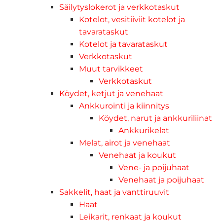
Säilytyslokerot ja verkkotaskut
Kotelot, vesitiiviit kotelot ja
tavarataskut
Kotelot ja tavarataskut
Verkkotaskut
Muut tarvikkeet
Verkkotaskut
Köydet, ketjut ja venehaat
Ankkurointi ja kiinnitys
Köydet, narut ja ankkuriliinat
Ankkurikelat
Melat, airot ja venehaat
Venehaat ja koukut
Vene- ja poijuhaat
Venehaat ja poijuhaat
Sakkelit, haat ja vanttiruuvit
Haat
Leikarit, renkaat ja koukut