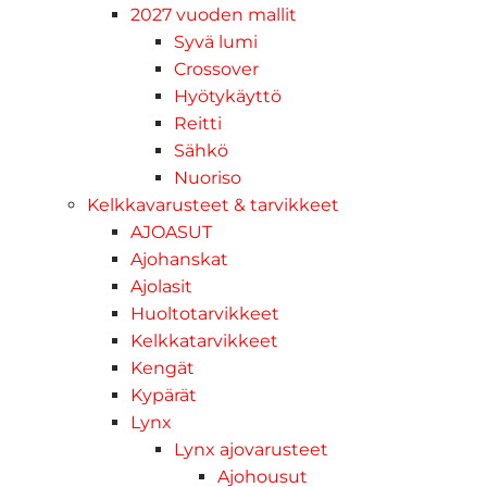
2027 vuoden mallit
Syvä lumi
Crossover
Hyötykäyttö
Reitti
Sähkö
Nuoriso
Kelkkavarusteet & tarvikkeet
AJOASUT
Ajohanskat
Ajolasit
Huoltotarvikkeet
Kelkkatarvikkeet
Kengät
Kypärät
Lynx
Lynx ajovarusteet
Ajohousut