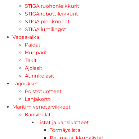
STIGA ruohonleikkurit
STIGA robottileikkurit
STIGA pienkoneet
STIGA lumilingot
Vapaa-aika
Paidat
Hupparit
Takit
Ajolasit
Aurinkolasit
Tarjoukset
Poistotuotteet
Lahjakortti
Maritim venetarvikkeet
Kansihelat
Listat ja kansikatteet
Törmäyslista
Reuna- ja ikkunalistat