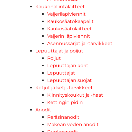
Kaukohallintalaitteet
Vaijeriläpiviennit
Kaukosäätökaapelit
Kaukosäätölaitteet
Vaijerin läpiviennit
Asennussarjat ja -tarvikkeet
Lepuuttajat ja poijut
Poijut
Lepuuttajan korit
Lepuuttajat
Lepuuttajan suojat
Ketjut ja ketjutarvikkeet
Kiinnityskoukut ja -haat
Kettingin pidin
Anodit
Peräsinanodit
Makean veden anodit
Runkoanodit