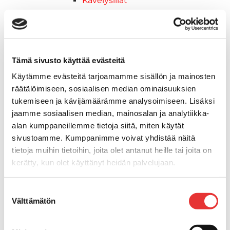
Kävelysillat
Muut kiinnityshelat
Koukkupidike
Pidike "clips", muovia
Lepuuttajan kiinnike
Tämä sivusto käyttää evästeitä
Tuulilasin kiinnike
Käytämme evästeitä tarjoamamme sisällön ja mainosten
Reuna-, köli-, törmäyslistat ja kansikate
räätälöimiseen, sosiaalisen median ominaisuuksien
Törmäyslista
tukemiseen ja kävijämäärämme analysoimiseen. Lisäksi
Kansikate
jaamme sosiaalisen median, mainosalan ja analytiikka-
Reuna- ja ikkunalistat
alan kumppaneillemme tietoja siitä, miten käytät
Alumiinilistat
sivustoamme. Kumppanimme voivat yhdistää näitä
Kävelysillat ja Taavetit
tietoja muihin tietoihin, joita olet antanut heille tai joita on
Kiinnitysvarret
kerätty, kun olet käyttänyt heidän palvelujaan.
SUP-laudan telineet
Kuljetusrampit
Lisätietoja:
karilainen.fi/tietosuoja
Suostumuksen
Askelmat
Välttämätön
valinta
Kuljetusramppien tarvikkeet
Kädensija, metallia