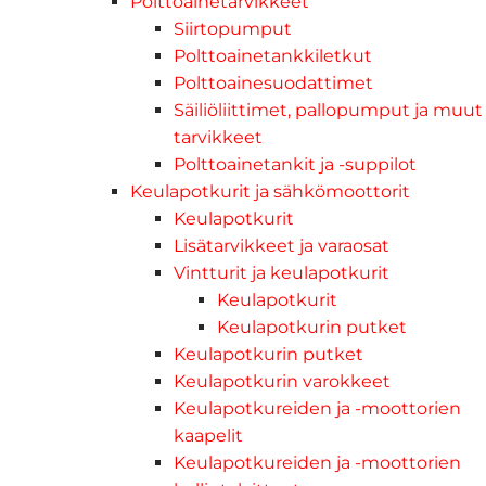
Polttoainetarvikkeet
Siirtopumput
Polttoainetankkiletkut
Polttoainesuodattimet
Säiliöliittimet, pallopumput ja muut
tarvikkeet
Polttoainetankit ja -suppilot
Keulapotkurit ja sähkömoottorit
Keulapotkurit
Lisätarvikkeet ja varaosat
Vintturit ja keulapotkurit
Keulapotkurit
Keulapotkurin putket
Keulapotkurin putket
Keulapotkurin varokkeet
Keulapotkureiden ja -moottorien
kaapelit
Keulapotkureiden ja -moottorien