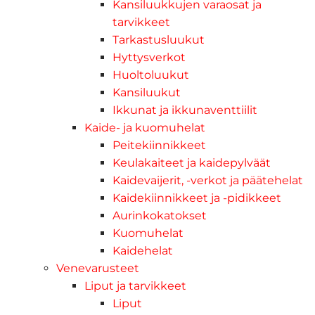
Kansiluukkujen varaosat ja
tarvikkeet
Tarkastusluukut
Hyttysverkot
Huoltoluukut
Kansiluukut
Ikkunat ja ikkunaventtiilit
Kaide- ja kuomuhelat
Peitekiinnikkeet
Keulakaiteet ja kaidepylväät
Kaidevaijerit, -verkot ja päätehelat
Kaidekiinnikkeet ja -pidikkeet
Aurinkokatokset
Kuomuhelat
Kaidehelat
Venevarusteet
Liput ja tarvikkeet
Liput