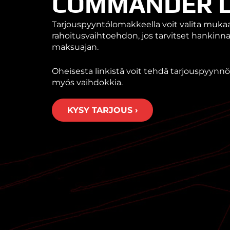
COMMANDER L
Tarjouspyyntölomakkeella voit valita muk
rahoitusvaihtoehdon, jos tarvitset hankin
maksuajan.
Oheisesta linkistä voit tehdä tarjouspyynnön
myös vaihdokkia.
KYSY TARJOUS ›