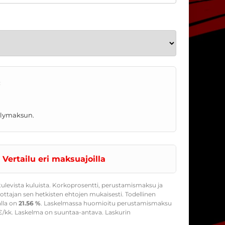
:
telymaksun.
Vertailu eri maksuajoilla
ulevista kuluista. Korkoprosentti, perustamismaksu ja
ttajan sen hetkisten ehtojen mukaisesti. Todellinen
alla on
21.56 %
. Laskelmassa huomioitu perustamismaksu
/kk. Laskelma on suuntaa-antava. Laskurin