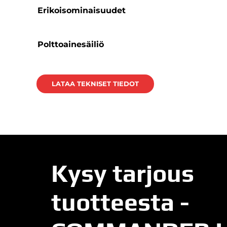
Erikoisominaisuudet
Polttoainesäiliö
LATAA TEKNISET TIEDOT
Kysy tarjous
tuotteesta -