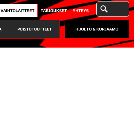
VAIHTOLAITTEET
TARJOUKSET
YHTEYS
A
POISTOTUOTTEET
HUOLTO & KORJAAMO