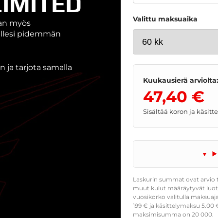
IMITED
Valittu maksuaika
aan myös
nallesi pidemmän
 ja tarjota samalla
Kuukausierä arviolta
47,40 €
Sisältää koron ja käsit
Laskurin summat ovat arvio t
muut kulut määräytyvät luoto
vuosikorko valitulla maksuaj
199
€ ja käsittelymaksu
5.00
€
maksimisumma on 20 000.