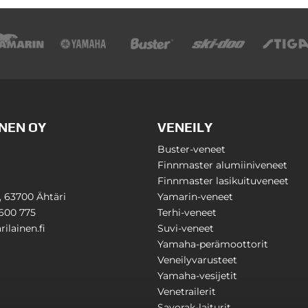
NEN OY
VENEILY
Buster-veneet
Finnmaster alumiiniveneet
Finnmaster lasikuituveneet
1, 63700 Ähtäri
Yamarin-veneet
600 775
Terhi-veneet
ilainen.fi
Suvi-veneet
Yamaha-perämoottorit
Veneilyvarusteet
Yamaha-vesijetit
Venetrailerit
Savorak-laiturit