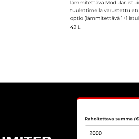
lämmitettävä Modular-istuin,
tuulettimella varustettu et
optio (lämmitettävä 1+1 ist
42 L
Rahoitettava summa (€