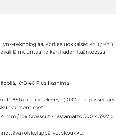
Lynx-teknologiaa. Korkealuokkaiset KYB / KYB
idevälillä muuntaa kelkan käden käänteessä
ädöllä, KYB 46 Plus Kashima -
varret), 996 mm raideleveys (1097 mm passenger
 -iskunvaimentimet
4 mm / Ice Crosscut -nastamatto 500 x 3923 x
nettävä roiskeläppä, vetokoukku,