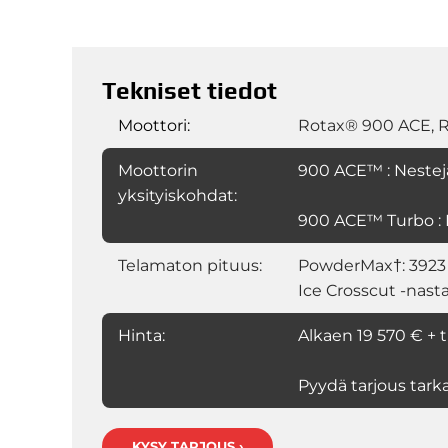
Tekniset tiedot
Moottori:
Rotax® 900 ACE, 
Moottorin
900 ACE™ : Nestejä
yksityiskohdat:
900 ACE™ Turbo : N
Telamaton pituus:
PowderMax†: 3923
Ice Crosscut -nast
Hinta:
Alkaen 19 570 € + 
Pyydä tarjous tark
KYSY TARJOUS ›