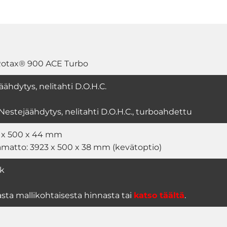
Rotax® 900 ACE Turbo
ähdytys, nelitahti D.O.H.C.
estejäähdytys, nelitahti D.O.H.C., turboahdettu
 x 500 x 44 mm
amatto: 3923 x 500 x 38 mm (kevätoptio)
tk
asta mallikohtaisesta hinnasta tai
katso täältä
.