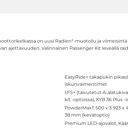
ttorikelkassa on uusi Radien²-muotoilu ja viimeisintä 
an ajettavuuden. Valinnainen Passenger Kit leveällä ra
EasyRide+ takapukin pikasä
iskunvaimentimet
LFS+ (taivutetut A-alatuki
kit -optiossa), KYB 36 Plus
PowderMax† 500 x 3 923 x 4
38 mm (kevätoptio)
Premium LED-ajovalot, Kään