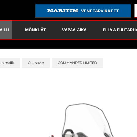
VENETARVIKKEET
AILU
MÖNKIJÄT
VAPAA-AIKA
PIHA & PUUTARH
n mallit
Crossover
COMMANDER LIMITED