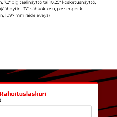
 7.2" digitaalinäyttö tai 10.25" kosketusnäyttö,
ujäähdytin, iTC-sähkökaasu, passenger kit -
uin, 1097 mm raideleveys)
Rahoituslaskuri
)